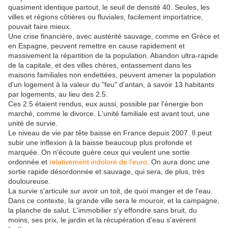
quasiment identique partout, le seuil de densité 40. Seules, les
villes et régions côtières ou fluviales, facilement importatrice,
pouvait faire mieux.
Une crise financière, avec austérité sauvage, comme en Grèce et
en Espagne, peuvent remettre en cause rapidement et
massivement la répartition de la population. Abandon ultra-rapide
de la capitale, et des villes chères, entassement dans les
maisons familiales non endettées, peuvent amener la population
d'un logement à la valeur du "feu" d'antan, à savoir 13 habitants
par logements, au lieu des 2.5.
Ces 2.5 étaient rendus, eux aussi, possible par l'énergie bon
marché, comme le divorce. L'unité familiale est avant tout, une
unité de survie.
Le niveau de vie par tête baisse en France depuis 2007. Il peut
subir une inflexion à la baisse beaucoup plus profonde et
marquée. On n'écoute guère ceux qui veulent une sortie
ordonnée et
relativement indolore de l'euro
. On aura donc une
sortie rapide désordonnée et sauvage, qui sera, de plus, très
douloureuse.
La survie s'articule sur avoir un toit, de quoi manger et de l'eau.
Dans ce contexte, la grande ville sera le mouroir, et la campagne,
la planche de salut. L'immobilier s'y effondre sans bruit, du
moins, ses prix, le jardin et la récupération d'eau s'avèrent