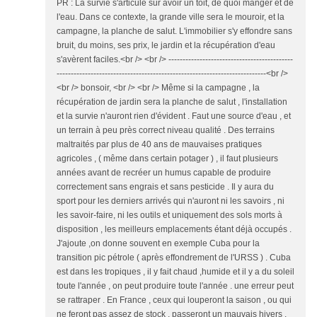
PR : La survie s'articule sur avoir un toit, de quoi manger et de
l'eau. Dans ce contexte, la grande ville sera le mouroir, et la
campagne, la planche de salut. L'immobilier s'y effondre sans
bruit, du moins, ses prix, le jardin et la récupération d'eau
s'avèrent faciles.<br /> <br /> --------------------------------------------
--------------------------------------------------------------------------<br />
<br /> bonsoir, <br /> <br /> Même si la campagne , la
récupération de jardin sera la planche de salut , l'installation
et la survie n'auront rien d'évident . Faut une source d'eau , et
un terrain à peu près correct niveau qualité . Des terrains
maltraités par plus de 40 ans de mauvaises pratiques
agricoles , ( même dans certain potager ) , il faut plusieurs
années avant de recréer un humus capable de produire
correctement sans engrais et sans pesticide . Il y aura du
sport pour les derniers arrivés qui n'auront ni les savoirs , ni
les savoir-faire, ni les outils et uniquement des sols morts à
disposition , les meilleurs emplacements étant déjà occupés .
J'ajoute ,on donne souvent en exemple Cuba pour la
transition pic pétrole ( après effondrement de l'URSS ) . Cuba
est dans les tropiques , il y fait chaud ,humide et il y a du soleil
toute l'année , on peut produire toute l'année . une erreur peut
se rattraper . En France , ceux qui louperont la saison , ou qui
ne feront pas assez de stock , passeront un mauvais hivers .