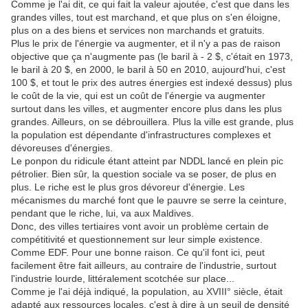
Comme je l'ai dit, ce qui fait la valeur ajoutée, c'est que dans les
grandes villes, tout est marchand, et que plus on s'en éloigne,
plus on a des biens et services non marchands et gratuits.
Plus le prix de l'énergie va augmenter, et il n'y a pas de raison
objective que ça n'augmente pas (le baril à - 2 $, c'était en 1973,
le baril à 20 $, en 2000, le baril à 50 en 2010, aujourd'hui, c'est
100 $, et tout le prix des autres énergies est indexé dessus) plus
le coût de la vie, qui est un coût de l'énergie va augmenter
surtout dans les villes, et augmenter encore plus dans les plus
grandes. Ailleurs, on se débrouillera. Plus la ville est grande, plus
la population est dépendante d'infrastructures complexes et
dévoreuses d'énergies.
Le ponpon du ridicule étant atteint par NDDL lancé en plein pic
pétrolier. Bien sûr, la question sociale va se poser, de plus en
plus. Le riche est le plus gros dévoreur d'énergie. Les
mécanismes du marché font que le pauvre se serre la ceinture,
pendant que le riche, lui, va aux Maldives.
Donc, des villes tertiaires vont avoir un problème certain de
compétitivité et questionnement sur leur simple existence.
Comme EDF. Pour une bonne raison. Ce qu'il font ici, peut
facilement être fait ailleurs, au contraire de l'industrie, surtout
l'industrie lourde, littéralement scotchée sur place...
Comme je l'ai déjà indiqué, la population, au XVIII° siècle, était
adapté aux ressources locales, c'est à dire à un seuil de densité