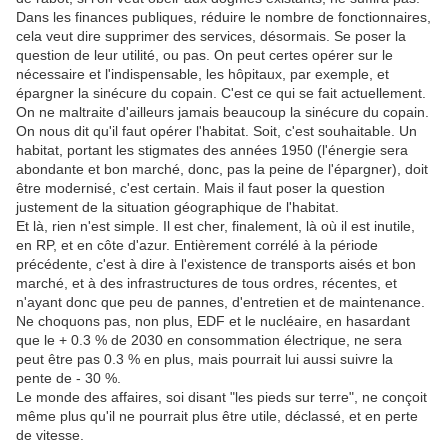
Dans les finances publiques, réduire le nombre de fonctionnaires,
cela veut dire supprimer des services, désormais. Se poser la
question de leur utilité, ou pas. On peut certes opérer sur le
nécessaire et l'indispensable, les hôpitaux, par exemple, et
épargner la sinécure du copain. C'est ce qui se fait actuellement.
On ne maltraite d'ailleurs jamais beaucoup la sinécure du copain.
On nous dit qu'il faut opérer l'habitat. Soit, c'est souhaitable. Un
habitat, portant les stigmates des années 1950 (l'énergie sera
abondante et bon marché, donc, pas la peine de l'épargner), doit
être modernisé, c'est certain. Mais il faut poser la question
justement de la situation géographique de l'habitat.
Et là, rien n'est simple. Il est cher, finalement, là où il est inutile,
en RP, et en côte d'azur. Entièrement corrélé à la période
précédente, c'est à dire à l'existence de transports aisés et bon
marché, et à des infrastructures de tous ordres, récentes, et
n'ayant donc que peu de pannes, d'entretien et de maintenance.
Ne choquons pas, non plus, EDF et le nucléaire, en hasardant
que le + 0.3 % de 2030 en consommation électrique, ne sera
peut être pas 0.3 % en plus, mais pourrait lui aussi suivre la
pente de - 30 %.
Le monde des affaires, soi disant "les pieds sur terre", ne conçoit
même plus qu'il ne pourrait plus être utile, déclassé, et en perte
de vitesse.