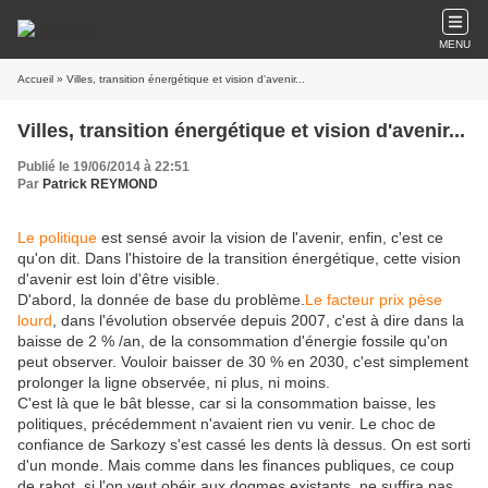
MENU
Accueil
» Villes, transition énergétique et vision d'avenir...
Villes, transition énergétique et vision d'avenir...
Publié le 19/06/2014 à 22:51
Par
Patrick REYMOND
Le politique
est sensé avoir la vision de l'avenir, enfin, c'est ce
qu'on dit. Dans l'histoire de la transition énergétique, cette vision
d'avenir est loin d'être visible.
D'abord, la donnée de base du problème.
Le facteur prix pèse
lourd
, dans l'évolution observée depuis 2007, c'est à dire dans la
baisse de 2 % /an, de la consommation d'énergie fossile qu'on
peut observer. Vouloir baisser de 30 % en 2030, c'est simplement
prolonger la ligne observée, ni plus, ni moins.
C'est là que le bât blesse, car si la consommation baisse, les
politiques, précédemment n'avaient rien vu venir. Le choc de
confiance de Sarkozy s'est cassé les dents là dessus. On est sorti
d'un monde. Mais comme dans les finances publiques, ce coup
de rabot, si l'on veut obéir aux dogmes existants, ne suffira pas.