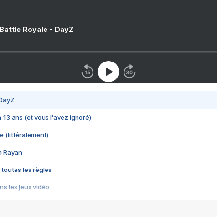
 Battle Royale - DayZ
 DayZ
 a 13 ans (et vous l'avez ignoré)
e (littéralement)
im Rayan
 toutes les règles
s les jeux vidéo
us choquant de Rockstar ? - Le scandale BULLY