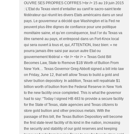
OUVRE SES PROPRES COFFRES !<br /> 15 au 19 juin 2015
: L’Etat du Texas vient d’entailler au canif le sacro-saint texte
fédérateur qui réunit les divers Etats américains dans un seul
pays. Le gouverneur a décidé que Washington et la Fed ne
peuvent plus être dignes de confiance pour une politique
monétaire saine, et qu’en conséquence, tout l’or du Texas va
être ramené au pays, et entreposé dans un Fort-Knox local
qui sera ouvert à tous et, qui, ATTENTION, lisez bien: « ne
pourra jamais être saisi par aucun autre Etat ou
gouvernement fédéral » <br /> <br /> « Texas Gold Bill
Becomes Law, State to Remove $1B Worth of Bullion From
New York… Texas Governor Greg Abbott signed a bill into law
on Friday, June 12, that will allow Texas to build a gold and
silver bullion depository. In addition, Texas will repatriate $1
billion worth of bullion from the Federal Reserve in New York
to the new facility once completed. This is what the governor
had to say: “Today I signed HB 483 to provide a secure facility
for the State of Texas, state agencies and Texas citizens to
store gold bullion and other precious metals. With the
passage of this bill, the Texas Bullion Depository will become
the first state-level facility of its kind in the nation, increasing
the security and stability of our gold reserves and keeping