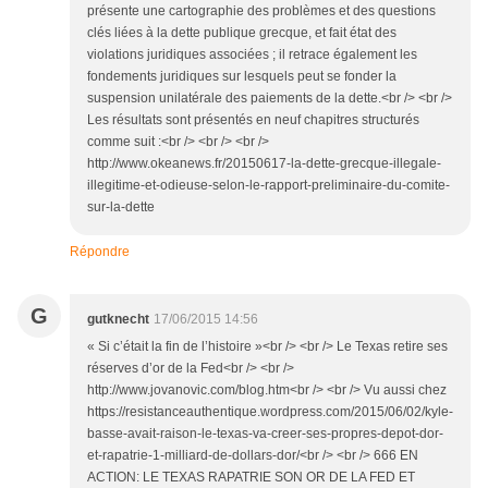
présente une cartographie des problèmes et des questions
clés liées à la dette publique grecque, et fait état des
violations juridiques associées ; il retrace également les
fondements juridiques sur lesquels peut se fonder la
suspension unilatérale des paiements de la dette.<br /> <br />
Les résultats sont présentés en neuf chapitres structurés
comme suit :<br /> <br /> <br />
http://www.okeanews.fr/20150617-la-dette-grecque-illegale-
illegitime-et-odieuse-selon-le-rapport-preliminaire-du-comite-
sur-la-dette
Répondre
G
gutknecht
17/06/2015 14:56
« Si c’était la fin de l’histoire »<br /> <br /> Le Texas retire ses
réserves d’or de la Fed<br /> <br />
http://www.jovanovic.com/blog.htm<br /> <br /> Vu aussi chez
https://resistanceauthentique.wordpress.com/2015/06/02/kyle-
basse-avait-raison-le-texas-va-creer-ses-propres-depot-dor-
et-rapatrie-1-milliard-de-dollars-dor/<br /> <br /> 666 EN
ACTION: LE TEXAS RAPATRIE SON OR DE LA FED ET