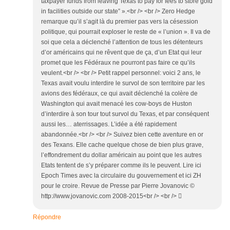
taxpayer funds from leaving Texas to pay for fees to store gold
in facilities outside our state” ».<br /> <br /> Zero Hedge
remarque qu’il s’agit là du premier pas vers la césession
politique, qui pourrait exploser le reste de « l’union ». Il va de
soi que cela a déclenché l’attention de tous les détenteurs
d’or américains qui ne rêvent que de ça, d’un Etat qui leur
promet que les Fédéraux ne pourront pas faire ce qu’ils
veulent.<br /> <br /> Petit rappel personnel: voici 2 ans, le
Texas avait voulu interdire le survol de son territoire par les
avions des fédéraux, ce qui avait déclenché la colère de
Washington qui avait menacé les cow-boys de Huston
d’interdire à son tour tout survol du Texas, et par conséquent
aussi les… aterrissages. L’idée a été rapidement
abandonnée.<br /> <br /> Suivez bien cette aventure en or
des Texans. Elle cache quelque chose de bien plus grave,
l’effondrement du dollar américain au point que les autres
Etats tentent de s’y préparer comme ils le peuvent. Lire ici
Epoch Times avec la circulaire du gouvernement et ici ZH
pour le croire. Revue de Presse par Pierre Jovanovic ©
http://www.jovanovic.com 2008-2015<br /> <br /> 
Répondre