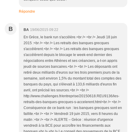
Répondre
B
BA
19/06/2015 09:22
En Grèce, le bank run s'accélère.<br /> <br /> Jeudi 18 juin
2015 :<br /> <br /> Les retraits des banques grecques
s'accélèrent.<br /> <br /> Les retraits des banques grecques
s'accélèrent depuis le blocage le week-end dernier des
négociations entre Athènes et ses créanciers, a-t-on appris
jeudi de sources bancaires.<br /> <br /> Les déposants ont
retiré deux milliards d'euros sur les trois premiers jours de la
semaine, soit environ 1,5% du montant total des comptes des
banques du pays, qui s'élevait à 133,6 milliards d'euros fin
avril, ont précisé les sources.<br /> <br />
http://www.challenges.fr/entreprise/20150618.REU9136/les-
retraits-des-banques-grecques-s-accelerent.html<br /> <br />
Conséquence de ce bank run : les banques grecques sont en
faillite.<br /> <br /> Vendredi 19 juin 2015, vers 8 heures du
matin :<br /> <br /> ALERTE – Grèce : réunion d'urgence
vendredi à la BCE pour accroître les financements aux
banques.<br /> <br /> Le conseil des gouverneurs de la BCE