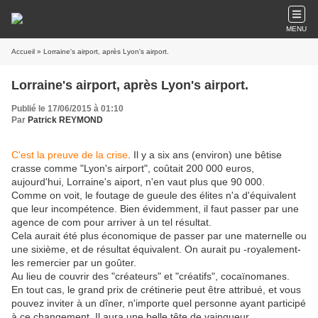
MENU
Accueil
» Lorraine's airport, après Lyon's airport.
Lorraine's airport, après Lyon's airport.
Publié le 17/06/2015 à 01:10
Par
Patrick REYMOND
C'est la preuve de la crise
. Il y a six ans (environ) une bêtise
crasse comme "Lyon's airport", coûtait 200 000 euros,
aujourd'hui, Lorraine's aiport, n'en vaut plus que 90 000.
Comme on voit, le foutage de gueule des élites n'a d'équivalent
que leur incompétence. Bien évidemment, il faut passer par une
agence de com pour arriver à un tel résultat.
Cela aurait été plus économique de passer par une maternelle ou
une sixième, et de résultat équivalent. On aurait pu -royalement-
les remercier par un goûter.
Au lieu de couvrir des "créateurs" et "créatifs", cocaïnomanes.
En tout cas, le grand prix de crétinerie peut être attribué, et vous
pouvez inviter à un dîner, n'importe quel personne ayant participé
à ce changement. Il aura une belle tête de vainqueur.