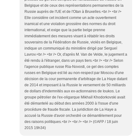
Belgique et de ceux des représentations permanentes de la
Russie auprès de l'UE et de l'Otan à Bruxelles.<br /> <br />
Elle considère cet incident comme un acte ouvertement
inamical et une violation grossière des normes du droit
international, et exige que la partie belge prenne
immédiatement des mesures visant à rétablir les droits
souverains de la Fédération de Russie, violés en Belgique,
indique un communiqué du ministère dirigé par Sergueï
Lavrov.<br /> <br /> Or, d'après M. Van de Velde, le jugement a
été rendu à l'étranger, dans un pays tiers.<br /> <br /> Selon
l'agence publique russe Ria-Novosti, ce gel des comptes
russes en Belgique est lié au non-respect par Moscou d'une
décision de la cour permanente d'arbitrage de La Haye datant
de 2014 et imposant à la Russie le versement de 50 milliards
de dollars d'indemnités aux ex-actionnaires de Ioukos. Le
groupe pétrolier de l'ex-oligarque Mikhaïl Khodorkovski avait
été démantelé au début des années 2000 à l'issue d'une
procédure de fraude fiscale. La juridiction de La Haye a
accusé la Russie d'avoir orchestré ce démantèlement pour
des raisons politiques.<br /> <br /> <br /> (©AFP / 18 juin
2015 19h34)