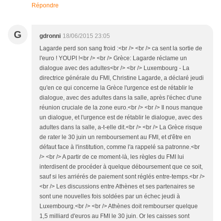
Répondre
G
gdronni
18/06/2015 23:05
Lagarde perd son sang froid :<br /> <br /> ca sent la sortie de
l'euro ! YOUPI !<br /> <br /> Grèce: Lagarde réclame un
dialogue avec des adultes<br /> <br /> Luxembourg - La
directrice générale du FMI, Christine Lagarde, a déclaré jeudi
qu'en ce qui concerne la Grèce l'urgence est de rétablir le
dialogue, avec des adultes dans la salle, après l'échec d'une
réunion cruciale de la zone euro.<br /> <br /> Il nous manque
un dialogue, et l'urgence est de rétablir le dialogue, avec des
adultes dans la salle, a-t-elle dit.<br /> <br /> La Grèce risque
de rater le 30 juin un remboursement au FMI, et d'être en
défaut face à l'institution, comme l'a rappelé sa patronne.<br
/> <br /> A partir de ce moment-là, les règles du FMI lui
interdisent de procéder à quelque déboursement que ce soit,
sauf si les arriérés de paiement sont réglés entre-temps.<br />
<br /> Les discussions entre Athènes et ses partenaires se
sont une nouvelles fois soldées par un échec jeudi à
Luxembourg.<br /> <br /> Athènes doit rembourser quelque
1,5 milliard d'euros au FMI le 30 juin. Or les caisses sont