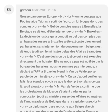
G
gdronni
18/06/2015 23:16
Grosse panique en Europe :<br /> <br /> on ne veut pas que
Poutine aide Tsipras a sortir de l'euro, on lui bloque donc des
comptes :<br /> <br /> Gel de comptes russes à Bruxelles: la
Belgique se défend d'être intervenue<br /> <br /> Bruxelles -
La décision de justice qui a conduit au gel des comptes des
ambassades russes à Bruxelles a été exécutée directement
par huissier, sans intervention du gouvernement belge, s'est
défendu jeudi soir le ministère belge des Affaires étrangères.
<br /> <br /> C'est une décision de justice qui a été exécutée
directement par huissier. Elle ne nous a pas été notifiée par le
bureau des huissiers, nous ne sommes pas intervenus, a
déclaré à l'AFP à Bruxelles Hendrik Van de Velde, porte-
parole de ce ministère.<br /> <br /> On va d'abord vérifier les
faits, leur étendue et voir ce que le droit prévoit dans ce cas
là, a-t-il ajouté.<br /> <br /> M. Van de Velde a confirmé que
les protestations de Moscou s'étaient traduites par la
convocation jeudi au ministère russe des Affaires étrangères
de l'ambassadeur de Belgique dans la capitale russe.<br />
<br /> La diplomatie russe reproche aux Belges d'avoir
procédé au gel des comptes de l'ambassade de Russie en