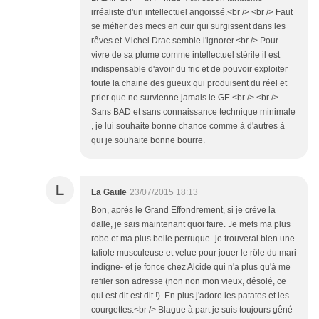
irréaliste d'un intellectuel angoissé.<br /> <br /> Faut
se méfier des mecs en cuir qui surgissent dans les
rêves et Michel Drac semble l'ignorer.<br /> Pour
vivre de sa plume comme intellectuel stérile il est
indispensable d'avoir du fric et de pouvoir exploiter
toute la chaine des gueux qui produisent du réel et
prier que ne survienne jamais le GE.<br /> <br />
Sans BAD et sans connaissance technique minimale
, je lui souhaite bonne chance comme à d'autres à
qui je souhaite bonne bourre.
L
La Gaule
23/07/2015 18:13
Bon, après le Grand Effondrement, si je crève la
dalle, je sais maintenant quoi faire. Je mets ma plus
robe et ma plus belle perruque -je trouverai bien une
tafiole musculeuse et velue pour jouer le rôle du mari
indigne- et je fonce chez Alcide qui n'a plus qu'à me
refiler son adresse (non non mon vieux, désolé, ce
qui est dit est dit !). En plus j'adore les patates et les
courgettes.<br /> Blague à part je suis toujours gêné