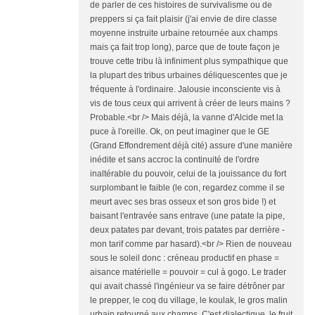
de parler de ces histoires de survivalisme ou de
preppers si ça fait plaisir (j'ai envie de dire classe
moyenne instruite urbaine retournée aux champs
mais ça fait trop long), parce que de toute façon je
trouve cette tribu là infiniment plus sympathique que
la plupart des tribus urbaines déliquescentes que je
fréquente à l'ordinaire. Jalousie inconsciente vis à
vis de tous ceux qui arrivent à créer de leurs mains ?
Probable.<br /> Mais déjà, la vanne d'Alcide met la
puce à l'oreille. Ok, on peut imaginer que le GE
(Grand Effondrement déjà cité) assure d'une manière
inédite et sans accroc la continuité de l'ordre
inaltérable du pouvoir, celui de la jouissance du fort
surplombant le faible (le con, regardez comme il se
meurt avec ses bras osseux et son gros bide !) et
baisant l'entravée sans entrave (une patate la pipe,
deux patates par devant, trois patates par derrière -
mon tarif comme par hasard).<br /> Rien de nouveau
sous le soleil donc : créneau productif en phase =
aisance matérielle = pouvoir = cul à gogo. Le trader
qui avait chassé l'ingénieur va se faire détrôner par
le prepper, le coq du village, le koulak, le gros malin
urbain retourné aux champs. C'est dialectique, le fruit