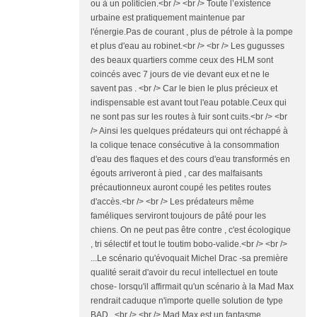
ou à un politicien.<br /> <br /> Toute l’existence
urbaine est pratiquement maintenue par
l'énergie.Pas de courant , plus de pétrole à la pompe
et plus d'eau au robinet.<br /> <br /> Les gugusses
des beaux quartiers comme ceux des HLM sont
coincés avec 7 jours de vie devant eux et ne le
savent pas . <br /> Car le bien le plus précieux et
indispensable est avant tout l'eau potable.Ceux qui
ne sont pas sur les routes à fuir sont cuits.<br /> <br
/> Ainsi les quelques prédateurs qui ont réchappé à
la colique tenace consécutive à la consommation
d'eau des flaques et des cours d'eau transformés en
égouts arriveront à pied , car des malfaisants
précautionneux auront coupé les petites routes
d'accès.<br /> <br /> Les prédateurs même
faméliques serviront toujours de pâté pour les
chiens. On ne peut pas être contre , c'est écologique
, tri sélectif et tout le toutim bobo-valide.<br /> <br />
...Le scénario qu'évoquait Michel Drac -sa première
qualité serait d'avoir du recul intellectuel en toute
chose- lorsqu'il affirmait qu'un scénario à la Mad Max
rendrait caduque n'importe quelle solution de type
BAD...<br /> <br /> Mad Max est un fantasme