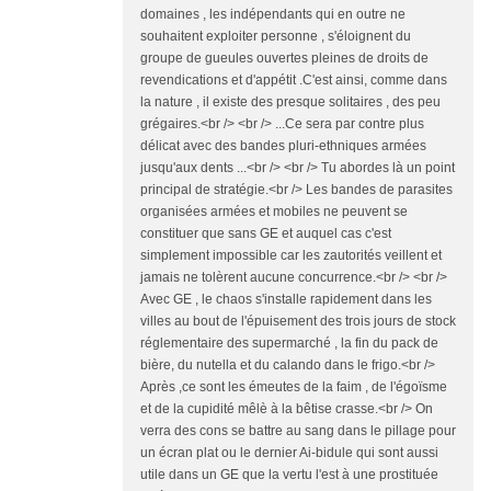
domaines , les indépendants qui en outre ne
souhaitent exploiter personne , s'éloignent du
groupe de gueules ouvertes pleines de droits de
revendications et d'appétit .C'est ainsi, comme dans
la nature , il existe des presque solitaires , des peu
grégaires.<br /> <br /> ...Ce sera par contre plus
délicat avec des bandes pluri-ethniques armées
jusqu'aux dents ...<br /> <br /> Tu abordes là un point
principal de stratégie.<br /> Les bandes de parasites
organisées armées et mobiles ne peuvent se
constituer que sans GE et auquel cas c'est
simplement impossible car les zautorités veillent et
jamais ne tolèrent aucune concurrence.<br /> <br />
Avec GE , le chaos s'installe rapidement dans les
villes au bout de l'épuisement des trois jours de stock
réglementaire des supermarché , la fin du pack de
bière, du nutella et du calando dans le frigo.<br />
Après ,ce sont les émeutes de la faim , de l'égoïsme
et de la cupidité mêlè à la bêtise crasse.<br /> On
verra des cons se battre au sang dans le pillage pour
un écran plat ou le dernier Ai-bidule qui sont aussi
utile dans un GE que la vertu l'est à une prostituée