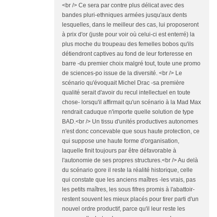
<br /> Ce sera par contre plus délicat avec des
bandes pluri-ethniques armées jusqu'aux dents
lesquelles, dans le meilleur des cas, lui proposeront
à prix d'or (juste pour voir où celui-ci est enterré) la
plus moche du troupeau des femelles bobos qu'ils
détiendront captives au fond de leur forteresse en
barre -du premier choix malgré tout, toute une promo
de sciences-po issue de la diversité. <br /> Le
scénario qu'évoquait Michel Drac -sa première
qualité serait d'avoir du recul intellectuel en toute
chose- lorsqu'il affirmait qu'un scénario à la Mad Max
rendrait caduque n'importe quelle solution de type
BAD.<br /> Un tissu d'unités productives autonomes
n'est donc concevable que sous haute protection, ce
qui suppose une haute forme d'organisation,
laquelle finit toujours par être défavorable à
l'autonomie de ses propres structures.<br /> Au delà
du scénario gore il reste la réalité historique, celle
qui constate que les anciens maîtres -les vrais, pas
les petits maîtres, les sous fifres promis à l'abattoir-
restent souvent les mieux placés pour tirer parti d'un
nouvel ordre productif, parce qu'il leur reste les