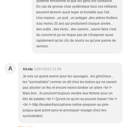
système fonctionne et que les gens ont confiance .
En cas de grosse crise systémique tous ces milliards
peuvent devenir aussi leger et invisible que l'air .
Une maison , un puit , un potager ,des arbres fruitiers
d'au moins 20 ans qui produisent chaque année ,
des outils , des livres , des savoirs , savoir-faire c'est
du concret et ça ne risque pas de s'évaporer aussi
rapidement qu'un clic de souris ou qu'une panne de
serveur.
A
Alcide
22/07/2015 21:09
Je vois un grand avenir pour les sauvages , les grincheux ,
les "survivalistes" comme on dit chez les bobos qui ne savent
pas allumer un feu et encore moins tomber un arbre.<br />
Mais bon , ils pourront toujours vendre leur femme pour un
kilo de patates.<br /> Qu'est-ce qu'on va pouvoir baiser !<br />
<br /> http://lesakerfrancophone.net/se-preparer-au-pire-
jusqua-quel-point-sans-le-provoquer-voyage-chez-les-
survivalistes/