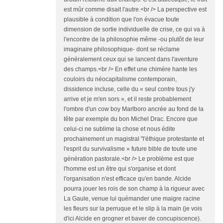
est mûr comme disait l'autre.<br /> La perspective est
plausible à condition que l'on évacue toute
dimension de sortie individuelle de crise, ce qui va à
l'encontre de la philosophie même -ou plutôt de leur
imaginaire philosophique- dont se réclame
généralement ceux qui se lancent dans l'aventure
des champs.<br /> En effet une chimère hante les
couloirs du néocapitalisme contemporain,
dissidence incluse, celle du « seul contre tous j'y
arrive et je m'en sors », et il reste probablement
l'ombre d'un cow boy Marlboro ancrée au fond de la
tête par exemple du bon Michel Drac. Encore que
celui-ci ne sublime la chose et nous édite
prochainement un magistral ''l'éthique protestante et
l'esprit du survivalisme » future bible de toute une
génération pastorale.<br /> Le problème est que
l'homme est un être qui s'organise et dont
l'organisation n'est efficace qu'en bande. Alcide
pourra jouer les rois de son champ à la rigueur avec
La Gaule, venue lui quémander une maigre racine
les fleurs sur la perruque et le slip à la main (je vois
d'ici Alcide en grogner et baver de concupiscence).