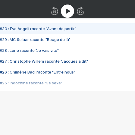
#30 : Eve Angeli raconte "Avant de partir"
#29 : MC Solaar raconte "Bouge de là"
28 : Lorie raconte "Je vais vite"
#27 : Christophe Willem raconte "Jacques a dit"
#26 : Chimène Badi raconte "Entre nous"
#25 : Indochine raconte "3e sexe"
#24 : Zaho raconte "C'est chelou"
#23 : Patrick Bruel raconte "Au café des délices"
#22 : Kyo raconte "Le chemin"
#21 : Nolwenn Leroy raconte "Cassé"