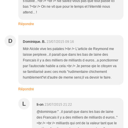
s'oublie...<br /> <br /> Ne savez-vous pas que tout passe ici
bas ?<br /> On ne vit que pour le temps et l'éternité nous
attend... !
Répondre
D
Dominique. B.
23/07/2015 09:16
Mdr Alcide vive les patates !<br /> L'article de Reymond me
laisse perplexe...il parait que dans les bas de laine des
Francais il y a des milliers de milliards d euros...a ponctionner
par l'autocrate habile a cela.<br /> Je pense qie le citoyen va
se familiarisé avec ces mots "rudimentaire chichement
humblement"et d'autre de meme sens;il va devoir le faire.
Répondre
L
li-on
23/07/2015 21:22
@dominique:" ..il parait que dans les bas de laine
des Francais il y a des milliers de milliards d euros.."
<br /> <br /> milliards qui ont de la valeur tant que le