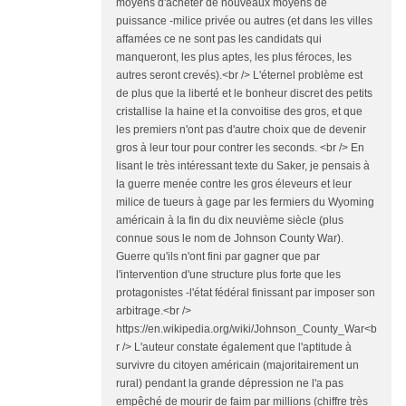
moyens d'acheter de nouveaux moyens de
puissance -milice privée ou autres (et dans les villes
affamées ce ne sont pas les candidats qui
manqueront, les plus aptes, les plus féroces, les
autres seront crevés).<br /> L'éternel problème est
de plus que la liberté et le bonheur discret des petits
cristallise la haine et la convoitise des gros, et que
les premiers n'ont pas d'autre choix que de devenir
gros à leur tour pour contrer les seconds. <br /> En
lisant le très intéressant texte du Saker, je pensais à
la guerre menée contre les gros éleveurs et leur
milice de tueurs à gage par les fermiers du Wyoming
américain à la fin du dix neuvième siècle (plus
connue sous le nom de Johnson County War).
Guerre qu'ils n'ont fini par gagner que par
l'intervention d'une structure plus forte que les
protagonistes -l'état fédéral finissant par imposer son
arbitrage.<br />
https://en.wikipedia.org/wiki/Johnson_County_War<b
r /> L'auteur constate également que l'aptitude à
survivre du citoyen américain (majoritairement un
rural) pendant la grande dépression ne l'a pas
empêché de mourir de faim par millions (chiffre très