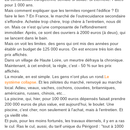
pour 1 000 ans.
Mais comment expliquer que les termites rongent l'édifice ? Et
faire le lien ? En France, le marché de l'outrecuidance secondaire
s'effondre. Achetée trop chère, trop chère à l'entretien, nous dit
on. Mais ce n'est qu'une composante de l'effondrement
immobilier. Après, ce sont des ouvriers à 2000 euros (à deux), qui
se lancent dans le bain.
Mais on voit les limites. des gens qui ont mis des années pour
établir un budget de 125 000 euros. On est encore très loin des
prix affichés.
Dans un village de Haute Loire, un meurtre défraya la chronique.
Maintenant, à cet endroit, la règle, c'est - 50 % sur les prix
affichés.
La morale, en est simple. Les gens n'ont plus un rond.
Le
système collapse
. Et les zélotes du marché, renvoyé au marché
local. Adieu, veaux, vaches, cochons, couvées, britanniques,
américains, russes, chinois, etc...
La piscine, qui, hier, pour 100 000 euros dépensés faisait prendre
200 000 euros de plus value, est aujourd'hui, le boulet. Une
piscine, c'est cher, non seulement à l'achat, mais à l'entretien. Et
ça vieillit vite.
Et puis, pour les moins fortunés, les travaux éternels, il y en a ras
le cul. Ras le cul, aussi, du tarif unique du Périgord : "tout à 1000