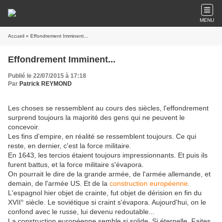
MENU
Accueil
» Effondrement Imminent...
Effondrement Imminent...
Publié le 22/07/2015 à 17:18
Par
Patrick REYMOND
Les choses se ressemblent au cours des siècles, l'effondrement
surprend toujours la majorité des gens qui ne peuvent le
concevoir.
Les fins d'empire, en réalité se ressemblent toujours. Ce qui
reste, en dernier, c'est la force militaire.
En 1643, les tercios étaient toujours impressionnants. Et puis ils
furent battus, et la force militaire s'évapora.
On pourrait le dire de la grande armée, de l'armée allemande, et
demain, de l'armée US. Et de la
construction européenne
.
L'espagnol hier objet de crainte, fut objet de dérision en fin du
XVII° siècle. Le soviétique si craint s'évapora. Aujourd'hui, on le
confond avec le russe, lui devenu redoutable...
La construction européenne semble si solide. Si éternelle. Faites