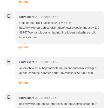
Répondre
E
EnPassant
23/10/2015 15:47
Coté bateau c'est pas le cas<br /> <br />
http://www.telegraph.co.uk/finance/newsbysector/industry/119
49767/Worlds-biggest-shipping-line-Maersk-slashes-profit-
forecasts.html
Répondre
E
EnPassant
23/10/2015 14:52
automobile<br /> http://www.latribune.fr/bourse/volkswagen-
quelle-conduite-adopter-pour-l-investisseur-516345.html
Répondre
E
EnPassant
23/10/2015 14:50
http://www.latribune.fr/entreprises-finance/services/transport-