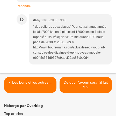
Répondre
D
dany
23/10/2015 19:46
" des voitures deux places" Pour cela,chaque année,
je fais 7000 km en 4 places et 12000 km en 1 place
(appelé aussi vélo).<br /> J'aime quand EDF nous
parle de 2030 et 2050...<br />
http://www.boursorama.com/actualites/edf-voudrait-
construire-des-dizaines-d-epr-nouveau-modele-
eb045c564d9327e9abcf22ac87c0c0d4
< Les bons et les autres...
De quoi l'avenir sera t'il fait
? >
Hébergé par Overblog
Top articles