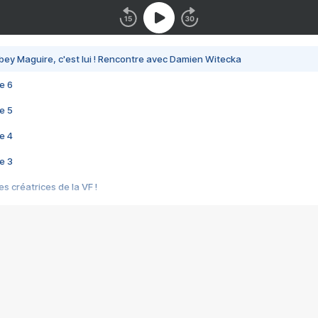
bey Maguire, c'est lui ! Rencontre avec Damien Witecka
e 6
e 5
e 4
e 3
s créatrices de la VF !
e 2
e 1
e Mektoub My Love arrive enfin ! Rencontre avec Shaïn Boumedine et Sal
i : après Toni en famille
elle réalise le bouleversant Dites lui que je l'aime