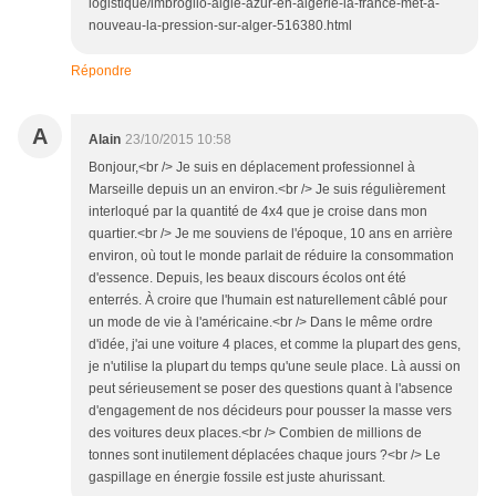
logistique/imbroglio-aigle-azur-en-algerie-la-france-met-a-
nouveau-la-pression-sur-alger-516380.html
Répondre
A
Alain
23/10/2015 10:58
Bonjour,<br /> Je suis en déplacement professionnel à
Marseille depuis un an environ.<br /> Je suis régulièrement
interloqué par la quantité de 4x4 que je croise dans mon
quartier.<br /> Je me souviens de l'époque, 10 ans en arrière
environ, où tout le monde parlait de réduire la consommation
d'essence. Depuis, les beaux discours écolos ont été
enterrés. À croire que l'humain est naturellement câblé pour
un mode de vie à l'américaine.<br /> Dans le même ordre
d'idée, j'ai une voiture 4 places, et comme la plupart des gens,
je n'utilise la plupart du temps qu'une seule place. Là aussi on
peut sérieusement se poser des questions quant à l'absence
d'engagement de nos décideurs pour pousser la masse vers
des voitures deux places.<br /> Combien de millions de
tonnes sont inutilement déplacées chaque jours ?<br /> Le
gaspillage en énergie fossile est juste ahurissant.