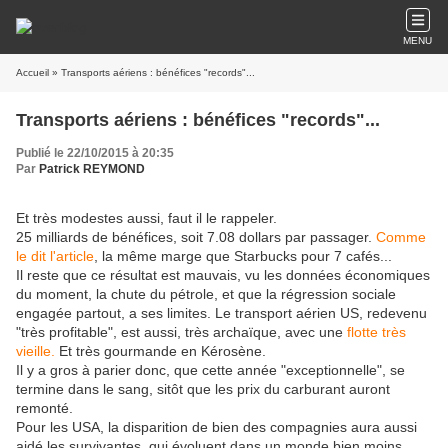
MENU
Accueil
» Transports aériens : bénéfices "records"...
Transports aériens : bénéfices "records"...
Publié le 22/10/2015 à 20:35
Par
Patrick REYMOND
Et très modestes aussi, faut il le rappeler.
25 milliards de bénéfices, soit 7.08 dollars par passager.
Comme
le dit l'article
, la même marge que Starbucks pour 7 cafés...
Il reste que ce résultat est mauvais, vu les données économiques
du moment, la chute du pétrole, et que la régression sociale
engagée partout, a ses limites. Le transport aérien US, redevenu
"très profitable", est aussi, très archaïque, avec une
flotte très
vieille.
Et très gourmande en Kérosène.
Il y a gros à parier donc, que cette année "exceptionnelle", se
termine dans le sang, sitôt que les prix du carburant auront
remonté.
Pour les USA, la disparition de bien des compagnies aura aussi
aidé les survivantes, qui évoluent dans un monde bien moins