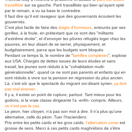
travailliste
sur sa gauche. Parti travailliste qui bien qu'ayant opté
par le remain, a vu sa base le contredire.
Il faut dire qu'il est ravageur que des gouvernants écoutent les
gouvernés.
C'est plus facile de faire des
doigts d'honneurs
, entourés par ses
gorilles, à la foule, en prétextant que ce sont des "militants
d'extrême droite", et d'envoyer les pôvres réfugiés loger chez les
pauvres, en leur disant de se serrer, physiquement, et
budgétairement, parce que les budgets sont bloqués.
Pendant ce temps là, le nombre de "
familles complexes
", explose
aux USA. Chargés de dettes issues de leurs études et sans
travail, les jeunes sont réduits à la "cohabitation multi-
générationnelle", quand ce ne sont pas parents et enfants qui en
sont réduits à vivre sur la pension en régression du plus ancien.
Là, c'est sûr que le spectacle du migrant soi-disant syrien,
ça doit
pas mal énerver
.
Il y a, il existe un point de rupture, partout. Tant mieux pour les
godons, si la vraie classe dirigeante l'a -enfin- compris. Ailleurs,
ce n'est pas le cas
.
Le péon, hier citoyen, n'a pas son mot à dire. Il n'a plus qu'une
alternative, celle du péon. Tuer l'haciendero.
Pris entre les petits caïds et les gros caïds,
l'altercation corse
est
grosse de sens. Merci à ces petits caïds maghrébins de s'être