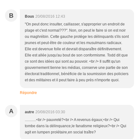
B
Bous
20/08/2016 12:43
"On peut donc insulter, caillasser, s'approprier un endroit de
plage et c'est normal???". Non, on peut le faire si on est noir
ou maghrébin. Cette gauche protège les délinquants s'ils sont
jeunes et peut-être de couleur et les musulmans radicaux.
Elle est devenue folle et devrait disparaître définitivement.
Elle est allée jusqu'au bout de son conformisme. Todd dit que
ce sont des idées qui sont au pouvoir. <br /> Il suffit qu'un
gouvernement tienne les médias, conserve une partie de son
électorat traditionnel, bénéficie de la soumission des policiers
et des militaires et il peut faire à peu près n'importe quoi.
Répondre
A
autre
20/08/2016 03:30
............<br /> pauvreté?<br /> A revenus égaux;<br /> Qui
tombe dans la délinquance,le fanatisme religieux?<br /> Qui
agit en lumpen prolétaire,en social traître?