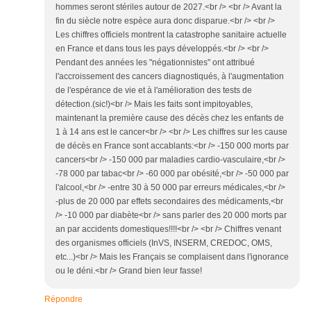
hommes seront stériles autour de 2027.<br /> <br /> Avant la
fin du siècle notre espèce aura donc disparue.<br /> <br />
Les chiffres officiels montrent la catastrophe sanitaire actuelle
en France et dans tous les pays développés.<br /> <br />
Pendant des années les "négationnistes" ont attribué
l'accroissement des cancers diagnostiqués, à l'augmentation
de l'espérance de vie et à l'amélioration des tests de
détection.(sic!)<br /> Mais les faits sont impitoyables,
maintenant la première cause des décès chez les enfants de
1 à 14 ans est le cancer<br /> <br /> Les chiffres sur les cause
de décès en France sont accablants:<br /> -150 000 morts par
cancers<br /> -150 000 par maladies cardio-vasculaire,<br />
-78 000 par tabac<br /> -60 000 par obésité,<br /> -50 000 par
l'alcool,<br /> -entre 30 à 50 000 par erreurs médicales,<br />
-plus de 20 000 par effets secondaires des médicaments,<br
/> -10 000 par diabète<br /> sans parler des 20 000 morts par
an par accidents domestiques!!!!<br /> <br /> Chiffres venant
des organismes officiels (InVS, INSERM, CREDOC, OMS,
etc...)<br /> Mais les Français se complaisent dans l'ignorance
ou le déni.<br /> Grand bien leur fasse!
Répondre