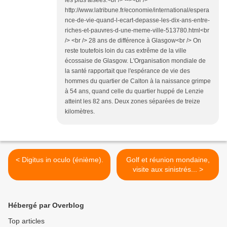
les plus aisées.<br /> --><br />
http://www.latribune.fr/economie/international/espera
nce-de-vie-quand-l-ecart-depasse-les-dix-ans-entre-
riches-et-pauvres-d-une-meme-ville-513780.html<br
/> <br /> 28 ans de différence à Glasgow<br /> On
reste toutefois loin du cas extrême de la ville
écossaise de Glasgow. L'Organisation mondiale de
la santé rapportait que l'espérance de vie des
hommes du quartier de Calton à la naissance grimpe
à 54 ans, quand celle du quartier huppé de Lenzie
atteint les 82 ans. Deux zones séparées de treize
kilomètres.
< Digitus in oculo (énième).
Golf et réunion mondaine,
visite aux sinistrés... >
Hébergé par Overblog
Top articles