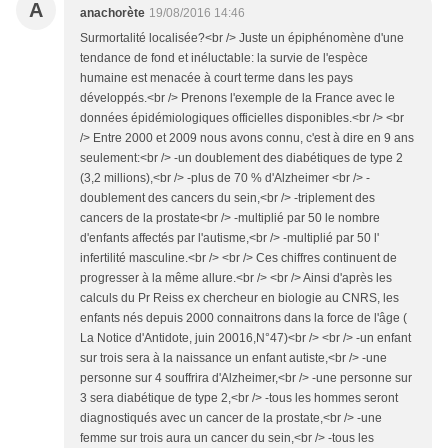
A
anachorète
19/08/2016 14:46
Surmortalité localisée?<br /> Juste un épiphénomène d'une
tendance de fond et inéluctable: la survie de l'espèce
humaine est menacée à court terme dans les pays
développés.<br /> Prenons l'exemple de la France avec le
données épidémiologiques officielles disponibles.<br /> <br
/> Entre 2000 et 2009 nous avons connu, c'est à dire en 9 ans
seulement:<br /> -un doublement des diabétiques de type 2
(3,2 millions),<br /> -plus de 70 % d'Alzheimer <br /> -
doublement des cancers du sein,<br /> -triplement des
cancers de la prostate<br /> -multiplié par 50 le nombre
d'enfants affectés par l'autisme,<br /> -multiplié par 50 l'
infertilité masculine.<br /> <br /> Ces chiffres continuent de
progresser à la même allure.<br /> <br /> Ainsi d'après les
calculs du Pr Reiss ex chercheur en biologie au CNRS, les
enfants nés depuis 2000 connaitrons dans la force de l'âge (
La Notice d'Antidote, juin 20016,N°47)<br /> <br /> -un enfant
sur trois sera à la naissance un enfant autiste,<br /> -une
personne sur 4 souffrira d'Alzheimer,<br /> -une personne sur
3 sera diabétique de type 2,<br /> -tous les hommes seront
diagnostiqués avec un cancer de la prostate,<br /> -une
femme sur trois aura un cancer du sein,<br /> -tous les