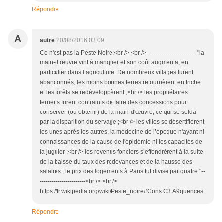
Répondre
A
autre
20/08/2016 03:09
Ce n'est pas la Peste Noire;<br /> <br /> -------------------------"la
main-d’œuvre vint à manquer et son coût augmenta, en
particulier dans l’agriculture. De nombreux villages furent
abandonnés, les moins bonnes terres retournèrent en friche
et les forêts se redéveloppèrent ;<br /> les propriétaires
terriens furent contraints de faire des concessions pour
conserver (ou obtenir) de la main-d'œuvre, ce qui se solda
par la disparition du servage ;<br /> les villes se désertifièrent
les unes après les autres, la médecine de l’époque n'ayant ni
connaissances de la cause de l'épidémie ni les capacités de
la juguler ;<br /> les revenus fonciers s’effondrèrent à la suite
de la baisse du taux des redevances et de la hausse des
salaires ; le prix des logements à Paris fut divisé par quatre."--
-----------------------<br /> <br />
https://fr.wikipedia.org/wiki/Peste_noire#Cons.C3.A9quences
Répondre