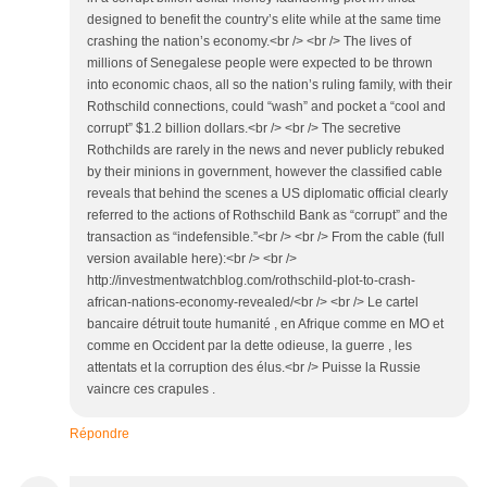
designed to benefit the country’s elite while at the same time
crashing the nation’s economy.<br /> <br /> The lives of
millions of Senegalese people were expected to be thrown
into economic chaos, all so the nation’s ruling family, with their
Rothschild connections, could “wash” and pocket a “cool and
corrupt” $1.2 billion dollars.<br /> <br /> The secretive
Rothchilds are rarely in the news and never publicly rebuked
by their minions in government, however the classified cable
reveals that behind the scenes a US diplomatic official clearly
referred to the actions of Rothschild Bank as “corrupt” and the
transaction as “indefensible.”<br /> <br /> From the cable (full
version available here):<br /> <br />
http://investmentwatchblog.com/rothschild-plot-to-crash-
african-nations-economy-revealed/<br /> <br /> Le cartel
bancaire détruit toute humanité , en Afrique comme en MO et
comme en Occident par la dette odieuse, la guerre , les
attentats et la corruption des élus.<br /> Puisse la Russie
vaincre ces crapules .
Répondre