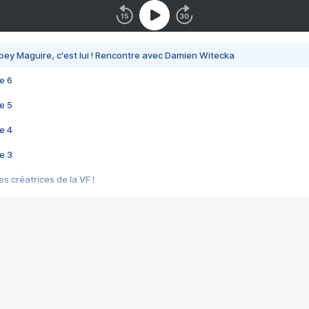
bey Maguire, c'est lui ! Rencontre avec Damien Witecka
e 6
e 5
e 4
e 3
s créatrices de la VF !
e 2
e 1
e Mektoub My Love arrive enfin ! Rencontre avec Shaïn Boumedine et Sal
i : après Toni en famille
elle réalise le bouleversant Dites lui que je l'aime