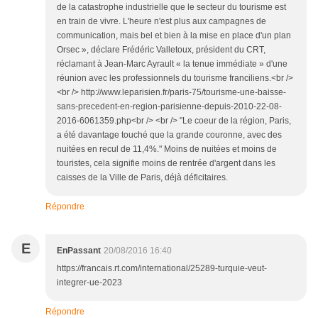
de la catastrophe industrielle que le secteur du tourisme est
en train de vivre. L'heure n'est plus aux campagnes de
communication, mais bel et bien à la mise en place d'un plan
Orsec », déclare Frédéric Valletoux, président du CRT,
réclamant à Jean-Marc Ayrault « la tenue immédiate » d'une
réunion avec les professionnels du tourisme franciliens.<br />
<br /> http://www.leparisien.fr/paris-75/tourisme-une-baisse-
sans-precedent-en-region-parisienne-depuis-2010-22-08-
2016-6061359.php<br /> <br /> "Le coeur de la région, Paris,
a été davantage touché que la grande couronne, avec des
nuitées en recul de 11,4%." Moins de nuitées et moins de
touristes, cela signifie moins de rentrée d'argent dans les
caisses de la Ville de Paris, déjà déficitaires.
Répondre
E
EnPassant
20/08/2016 16:40
https://francais.rt.com/international/25289-turquie-veut-
integrer-ue-2023
Répondre