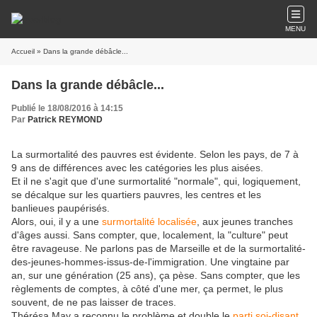
MENU
Accueil
» Dans la grande débâcle...
Dans la grande débâcle...
Publié le 18/08/2016 à 14:15
Par
Patrick REYMOND
La surmortalité des pauvres est évidente. Selon les pays, de 7 à
9 ans de différences avec les catégories les plus aisées.
Et il ne s'agit que d'une surmortalité "normale", qui, logiquement,
se décalque sur les quartiers pauvres, les centres et les
banlieues paupérisés.
Alors, oui, il y a une
surmortalité localisée
, aux jeunes tranches
d'âges aussi. Sans compter, que, localement, la "culture" peut
être ravageuse. Ne parlons pas de Marseille et de la surmortalité-
des-jeunes-hommes-issus-de-l'immigration. Une vingtaine par
an, sur une génération (25 ans), ça pèse. Sans compter, que les
règlements de comptes, à côté d'une mer, ça permet, le plus
souvent, de ne pas laisser de traces.
Thérésa May a reconnu le problème et double le
parti soi-disant