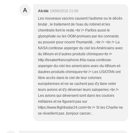
A
Alcide
19/08/2016 21:00
Les nouveaux vaccins causent l'autisme ou le décès
brutal , le traitement de l'eau du robinet et les
chemtrails font le reste.<br /> Parfois aussi le
glysophate ou les OGM promues par les connards
au pouvoir pour nourrir l'humanité...<br /> <br /> La
NASA confesse asperger du ciel les Américains avec
du lithium et d’autres produits chimiques<br />
http://lesakerfrancophone.fr/la-nasa-confesse-
asperger-du-ciel-les-americains-avec-du-lithium-et-
dautres-produits-chimiques<br /> Les US/OTAN ont
libre accès dans le ciel de leur colonies
européennes et ne se cachent pas d'y faire voler
leurs avions et d'y déverser leurs saloperies.<br />
Les avions qui déversent sont dans les couloirs
militaires et ne figurent pas sur
https://www.flightradar24.com/<br /> Si les Charlie ne
se réveillent pas ,bonjour cancer...