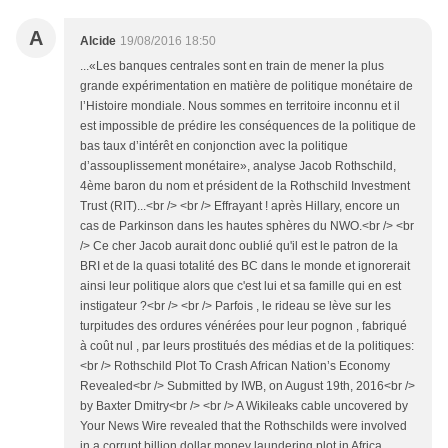
A
Alcide
19/08/2016 18:50
...«Les banques centrales sont en train de mener la plus
grande expérimentation en matière de politique monétaire de
l’Histoire mondiale. Nous sommes en territoire inconnu et il
est impossible de prédire les conséquences de la politique de
bas taux d’intérêt en conjonction avec la politique
d’assouplissement monétaire», analyse Jacob Rothschild,
4ème baron du nom et président de la Rothschild Investment
Trust (RIT)...<br /> <br /> Effrayant ! après Hillary, encore un
cas de Parkinson dans les hautes sphères du NWO.<br /> <br
/> Ce cher Jacob aurait donc oublié qu'il est le patron de la
BRI et de la quasi totalité des BC dans le monde et ignorerait
ainsi leur politique alors que c'est lui et sa famille qui en est
instigateur ?<br /> <br /> Parfois , le rideau se lève sur les
turpitudes des ordures vénérées pour leur pognon , fabriqué
à coût nul , par leurs prostitués des médias et de la politiques:
<br /> Rothschild Plot To Crash African Nation’s Economy
Revealed<br /> Submitted by IWB, on August 19th, 2016<br />
by Baxter Dmitry<br /> <br /> A Wikileaks cable uncovered by
Your News Wire revealed that the Rothschilds were involved
in a corrupt billion dollar money laundering plot in Africa