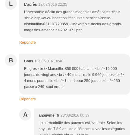
L
L'après
18/08/2016 22:35
L'inexorable déclin des grands magasins américains.<br />
<br /> http://www.lesechos.fr/industrie-services/conso-
distribution/0211207708591-linexorable-declin-des-grands-
magasins-americains-2021372.php
Répondre
B
Bous
18/08/2016 18:40
En gros.<br /> Marseille: 850 000 habitants.<br /> 10 000
jeunes de vingt ans.<br /> 40 morts, reste 9 960 jeunes.<br />
4 morts pour mille.<br /> 1 mort pour 250 jeunes.<br /> 250
passe à 249, sauf erreur.
Répondre
A
anonyme_fr
23/08/2016 00:39
La surmortalité des pauvres est évidente. Selon les
pays, de 7 à 9 ans de différences avec les catégories