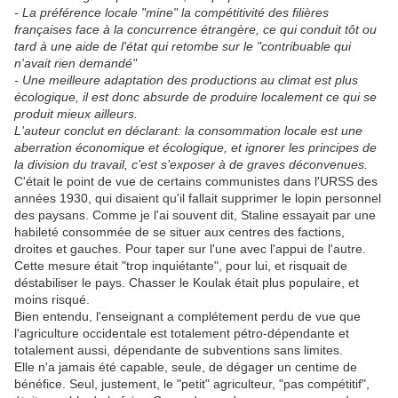
- La préférence locale "mine" la compétitivité des filières
françaises face à la concurrence étrangère, ce qui conduit tôt ou
tard à une aide de l'état qui retombe sur le "contribuable qui
n'avait rien demandé"
- Une meilleure adaptation des productions au climat est plus
écologique, il est donc absurde de produire localement ce qui se
produit mieux ailleurs.
L'auteur conclut en déclarant: la consommation locale est une
aberration économique et écologique, et ignorer les principes de
la division du travail, c’est s’exposer à de graves déconvenues.
C'était le point de vue de certains communistes dans l'URSS des
années 1930, qui disaient qu'il fallait supprimer le lopin personnel
des paysans. Comme je l'ai souvent dit, Staline essayait par une
habileté consommée de se situer aux centres des factions,
droites et gauches. Pour taper sur l'une avec l'appui de l'autre.
Cette mesure était "trop inquiétante", pour lui, et risquait de
déstabiliser le pays. Chasser le Koulak était plus populaire, et
moins risqué.
Bien entendu, l'enseignant a complétement perdu de vue que
l'agriculture occidentale est totalement pétro-dépendante et
totalement aussi, dépendante de subventions sans limites.
Elle n'a jamais été capable, seule, de dégager un centime de
bénéfice. Seul, justement, le "petit" agriculteur, "pas compétitif",