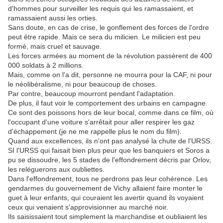
d'hommes pour surveiller les requis qui les ramassaient, et
ramassaient aussi les orties.
Sans doute, en cas de crise, le gonflement des forces de l'ordre
peut être rapide. Mais ce sera du milicien. Le milicien est peu
formé, mais cruel et sauvage.
Les forces armées au moment de la révolution passèrent de 400
000 soldats à 2 millions.
Mais, comme on l'a dit, personne ne mourra pour la CAF, ni pour
le néolibéralisme, ni pour beaucoup de choses.
Par contre, beaucoup mourront pendant l'adaptation.
De plus, il faut voir le comportement des urbains en campagne.
Ce sont des poissons hors de leur bocal, comme dans ce film, où
l'occupant d'une voiture s'arrêtait pour aller respirer les gaz
d'échappement (je ne me rappelle plus le nom du film).
Quand aux excellences, ils n'ont pas analysé la chute de l'URSS.
SI l'URSS qui faisait bien plus peur que les banquiers et Soros a
pu se dissoudre, les 5 stades de l'effondrement décris par Orlov,
les reléguerons aux oubliettes.
Dans l'effondrement, tous ne perdrons pas leur cohérence. Les
gendarmes du gouvernement de Vichy allaient faire monter le
guet à leur enfants, qui couraient les avertir quand ils voyaient
ceux qui venaient s'approvisionner au marché noir.
Ils saisissaient tout simplement la marchandise et oubliaient les