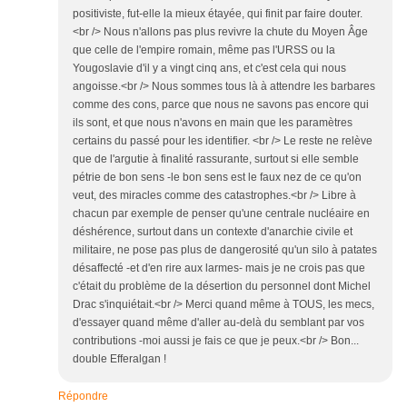
positiviste, fut-elle la mieux étayée, qui finit par faire douter.
<br /> Nous n'allons pas plus revivre la chute du Moyen Âge
que celle de l'empire romain, même pas l'URSS ou la
Yougoslavie d'il y a vingt cinq ans, et c'est cela qui nous
angoisse.<br /> Nous sommes tous là à attendre les barbares
comme des cons, parce que nous ne savons pas encore qui
ils sont, et que nous n'avons en main que les paramètres
certains du passé pour les identifier. <br /> Le reste ne relève
que de l'argutie à finalité rassurante, surtout si elle semble
pétrie de bon sens -le bon sens est le faux nez de ce qu'on
veut, des miracles comme des catastrophes.<br /> Libre à
chacun par exemple de penser qu'une centrale nucléaire en
déshérence, surtout dans un contexte d'anarchie civile et
militaire, ne pose pas plus de dangerosité qu'un silo à patates
désaffecté -et d'en rire aux larmes- mais je ne crois pas que
c'était du problème de la désertion du personnel dont Michel
Drac s'inquiétait.<br /> Merci quand même à TOUS, les mecs,
d'essayer quand même d'aller au-delà du semblant par vos
contributions -moi aussi je fais ce que je peux.<br /> Bon...
double Efferalgan !
Répondre