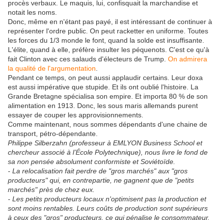
procès verbaux. Le maquis, lui, confisquait la marchandise et
notait les noms.
Donc, même en n'étant pas payé, il est intéressant de continuer à
représenter l'ordre public. On peut racketter en uniforme. Toutes
les forces du 1/3 monde le font, quand la solde est insuffisante.
L'élite, quand à elle, préfère insulter les péquenots. C'est ce qu'à
fait Clinton avec ces salauds d'électeurs de Trump.
On admirera
la qualité de l'argumentation
.
Pendant ce temps, on peut aussi applaudir certains. Leur doxa
est aussi impérative que stupide. Et ils ont oublié l'histoire. La
Grande Bretagne spécialisa son empire. Et importa 80 % de son
alimentation en 1913. Donc, les sous maris allemands purent
essayer de couper les approvisionnements.
Comme maintenant, nous sommes dépendants d'une chaine de
transport, pétro-dépendante.
Philippe Silberzahn (professeur à EMLYON Business School et
chercheur associé à l’École Polytechnique), nous livre le fond de
sa non pensée absolument conformiste et Soviétoïde.
- La relocalisation fait perdre de "gros marchés" aux "gros
producteurs" qui, en contrepartie, ne gagnent que de "petits
marchés" près de chez eux.
- Les petits producteurs locaux n'optimisent pas la production et
sont moins rentables. Leurs coûts de production sont supérieurs
à ceux des "gros" producteurs, ce qui pénalise le consommateur.