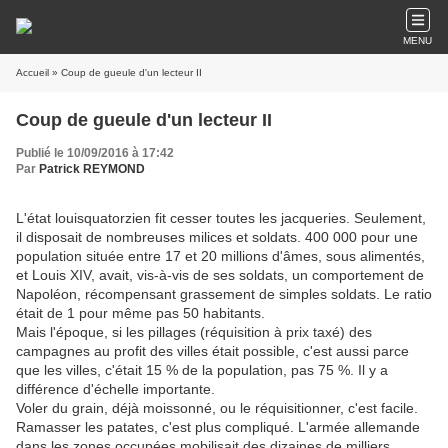
MENU
Accueil
» Coup de gueule d'un lecteur II
Coup de gueule d'un lecteur II
Publié le 10/09/2016 à 17:42
Par
Patrick REYMOND
L'état louisquatorzien fit cesser toutes les jacqueries. Seulement,
il disposait de nombreuses milices et soldats. 400 000 pour une
population située entre 17 et 20 millions d'âmes, sous alimentés,
et Louis XIV, avait, vis-à-vis de ses soldats, un comportement de
Napoléon, récompensant grassement de simples soldats. Le ratio
était de 1 pour même pas 50 habitants.
Mais l'époque, si les pillages (réquisition à prix taxé) des
campagnes au profit des villes était possible, c'est aussi parce
que les villes, c'était 15 % de la population, pas 75 %. Il y a
différence d'échelle importante.
Voler du grain, déjà moissonné, ou le réquisitionner, c'est facile.
Ramasser les patates, c'est plus compliqué. L'armée allemande
dans les zones occupées mobilisait des dizaines de milliers