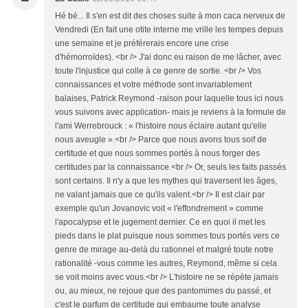
Hé bé... Il s'en est dit des choses suite à mon caca nerveux de
Vendredi (En fait une otite interne me vrille les tempes depuis
une semaine et je préférerais encore une crise
d'hémorroïdes). <br /> J'ai donc eu raison de me lâcher, avec
toute l'injustice qui colle à ce genre de sortie. <br /> Vos
connaissances et votre méthode sont invariablement
balaises, Patrick Reymond -raison pour laquelle tous ici nous
vous suivons avec application- mais je reviens à la formule de
l'ami Werrebrouck : « l'histoire nous éclaire autant qu'elle
nous aveugle ».<br /> Parce que nous avons tous soif de
certitude et que nous sommes portés à nous forger des
certitudes par la connaissance.<br /> Or, seuls les faits passés
sont certains. Il n'y a que les mythes qui traversent les âges,
ne valant jamais que ce qu'ils valent.<br /> Il est clair par
exemple qu'un Jovanovic voit « l'effondrement » comme
l'apocalypse et le jugement dernier. Ce en quoi il met les
pieds dans le plat puisque nous sommes tous portés vers ce
genre de mirage au-delà du rationnel et malgré toute notre
rationalité -vous comme les autres, Reymond, même si cela
se voit moins avec vous.<br /> L'histoire ne se répète jamais
ou, au mieux, ne rejoue que des pantomimes du passé, et
c'est le parfum de certitude qui embaume toute analyse