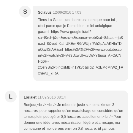
S
Sclavus
12/09/2016 17:03
Tiens La Gaule ; une berceuse rien que pour toi ;
c'est parce que je t'aime bien ; effet antalgique
garanti: https://www.google.fr/url?
sa=t&rct=j&q=&esrc=s&source=web&cd=8&cad=rja&
uact=8&ved=0ahUKEwiR6rWUjIrPAhXpAcAKHfnTDi
gQtwIISjAH&url=https%3A%2F%2Fwww.youtube.co
m%2Fwatch%3Fv%3DxwUlvxyLWkY&usg=AFQjCN
Hg6H-
zQel9BiZRtFnQsMBFn1Vkvg&sig2=VzEMdMrW2_FA
xnevU_7jRA
L
Lorialet
11/09/2016 08:14
Bonjour,<br /> <br /> Je rebondis juste sur le maximum 3
hectares, pour rappeler qu'en maraichage on considère qu'un
temps plein peut gérer 0,5 hectares actuellement.<br /> Pour
donner une idée, avec mécanisation légère et arrosage, ma
compagne et moi gérons environ 0.8 hectare. Et ça nous