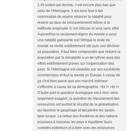
1.35 enfant par femme, il est encore plus bas que
celui de l'Allemagne. Il est donc tout à fait
raisonnable de vouloir relancer la natalité pour
revenir au taux de renouvellement même si la
méthode employée ici est ridicule et sera sans effet.
Aujourd'hui la seulement région du monde a avoir
une natalité galopante est l'Afrique le reste du
monde va vieillir extrêmement vite puis voir décliner
sa population. Il faut bien comprendre que réduire la
population par la dénatalité à un tel rythme aura des
effets extrêmement graves sur l'organisation des
pays. Si l'Allemagne est obsédée par ses excédents
commerciaux et fout la merde en Europe à cause de
ça c'est bien parce que son marché intérieur
s'effondre à cause de sa démographie. <br /> <br />
D'autre part la question écologique est à mon sens
largement exagéré, la question de l'épuisement des
ressources est surtout le résultat de la globalisation
qui favorise le gaspillage et fait perdre les savoir-
faire locaux. Le retour des frontières et des nations
poussera à nouveau les pays à équilibrer leurs
comptes extérieurs et à faire avec les ressources