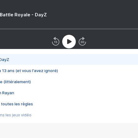
 Battle Royale - DayZ
 DayZ
 a 13 ans (et vous l'avez ignoré)
e (littéralement)
im Rayan
 toutes les règles
s les jeux vidéo
us choquant de Rockstar ? - Le scandale BULLY
e plus moche de Steam