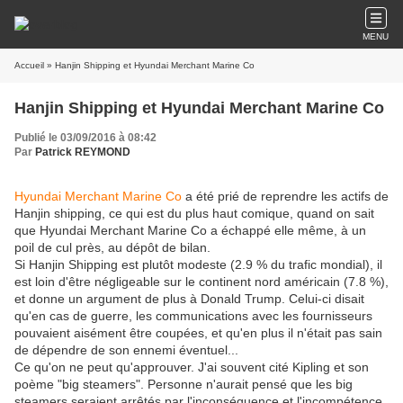
MENU
Accueil
» Hanjin Shipping et Hyundai Merchant Marine Co
Hanjin Shipping et Hyundai Merchant Marine Co
Publié le 03/09/2016 à 08:42
Par
Patrick REYMOND
Hyundai Merchant Marine Co
a été prié de reprendre les actifs de
Hanjin shipping, ce qui est du plus haut comique, quand on sait
que Hyundai Merchant Marine Co a échappé elle même, à un
poil de cul près, au dépôt de bilan.
Si Hanjin Shipping est plutôt modeste (2.9 % du trafic mondial), il
est loin d'être négligeable sur le continent nord américain (7.8 %),
et donne un argument de plus à Donald Trump. Celui-ci disait
qu'en cas de guerre, les communications avec les fournisseurs
pouvaient aisément être coupées, et qu'en plus il n'était pas sain
de dépendre de son ennemi éventuel...
Ce qu'on ne peut qu'approuver. J'ai souvent cité Kipling et son
poème "big steamers". Personne n'aurait pensé que les big
steamers seraient arrêtés par l'inconséquence et l'incompétence