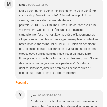
M
Max
04/09/2016 11:07
Mur du con franchi pour la ministre italienne de la santé :<br
/> <br /> http://www.francetvinfo.fr/monde/europe/italie-une-
campagne-pour-relancer-la-natalite-fait-
polemique_1808177.html<br /> <br /> De deux choses l'une :
<br /> <br /> - Ou bien on prône une Italie blanche
caucasienne : A ce moment là on protège efficacement ses
citoyens en fermant les frontières, par exemple en coulant les
bateaux de clandestins.<br /> <br /> - Ou bien on considère
qu'une Italie métissée fait partie de l'évolution naturelle des
choses et va dans le sens de l'histoire, et on laisse faire
l'immigration.<br /> <br /> En revanche dire aux gens : "Faites
des bébés comme ça votre race perdurera" c'est d'une
débilité sans nom, avec les problèmes économiques et
écologiques que connait la terre maintenant.
Répondre
Y
yann
05/09/2016 10:29
Ce discours malthusien commence sérieusement à
me gonfler. L'Italie a un taux de natalité de seulement