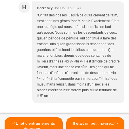
H
Horzabky
05/09/2016 09:47
"On fait des gosses jusqu'à ce qu'ils crèvent de faim,
c'est dans nos gênes."<br /> <br /> Exactement. C'est
une stratégie qui nous a réussi jusqu'ici, en tant
qu'espèce. Nous sommes les descendants de ceux
qui, en période de pénurie, ont continué à faire des
enfants, afin qu'en grandissant ils deviennent des
guerriers et éliminent les tribus concurrentes. Ça
marche fort bien, depuis quelques centaines de
milliers d'années.<br /> <br /> Il est difficile de prédire
l'avenir, mais une chose est sûre : les gens qui ne
font pas d'enfants n'auront pas de descendants.<br
/> <br /> Si la "conquête par immigration" (hijra) des
musulmans réussit, dans moins d'un siècle les
blancs chrétiens n'existeront plus sur le territoire de
l'UE actuelle.
< Effet d'entraînements
Il était un petit navire... >
énormes...