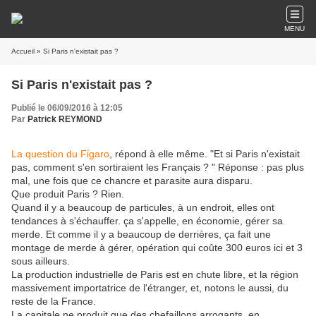
MENU
Accueil
» Si Paris n'existait pas ?
Si Paris n'existait pas ?
Publié le 06/09/2016 à 12:05
Par
Patrick REYMOND
La question du Figaro
, répond à elle même. "Et si Paris n'existait
pas, comment s'en sortiraient les Français ? " Réponse : pas plus
mal, une fois que ce chancre et parasite aura disparu.
Que produit Paris ? Rien.
Quand il y a beaucoup de particules, à un endroit, elles ont
tendances à s'échauffer. ça s'appelle, en économie, gérer sa
merde. Et comme il y a beaucoup de derrières, ça fait une
montage de merde à gérer, opération qui coûte 300 euros ici et 3
sous ailleurs.
La production industrielle de Paris est en chute libre, et la région
massivement importatrice de l'étranger, et, notons le aussi, du
reste de la France.
La capitale ne produit que des chefaillons arrogants, en