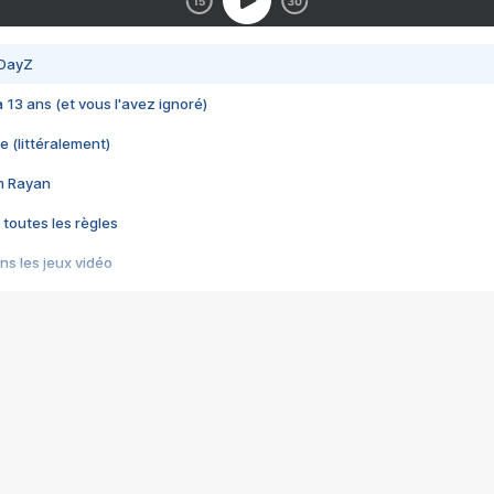
 DayZ
 a 13 ans (et vous l'avez ignoré)
e (littéralement)
im Rayan
 toutes les règles
s les jeux vidéo
us choquant de Rockstar ? - Le scandale BULLY
e plus moche de Steam
du RÊVE tourne au CAUCHEMAR
pendant 8 heures
it… à tort