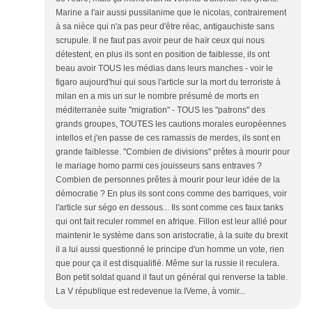
Marine a l'air aussi pussilanime que le nicolas, contrairement
à sa nièce qui n'a pas peur d'être réac, antigauchiste sans
scrupule. Il ne faut pas avoir peur de haïr ceux qui nous
détestent, en plus ils sont en position de faiblesse, ils ont
beau avoir TOUS les médias dans leurs manches - voir le
figaro aujourd'hui qui sous l'article sur la mort du terroriste à
milan en a mis un sur le nombre présumé de morts en
méditerranée suite "migration" - TOUS les "patrons" des
grands groupes, TOUTES les cautions morales européennes
intellos et j'en passe de ces ramassis de merdes, ils sont en
grande faiblesse. "Combien de divisions" prêtes à mourir pour
le mariage homo parmi ces jouisseurs sans entraves ?
Combien de personnes prêtes à mourir pour leur idée de la
démocratie ? En plus ils sont cons comme des barriques, voir
l'article sur ségo en dessous... Ils sont comme ces faux tanks
qui ont fait reculer rommel en afrique. Fillon est leur allié pour
maintenir le système dans son aristocratie, à la suite du brexit
il a lui aussi questionné le principe d'un homme un vote, rien
que pour ça il est disqualifié. Même sur la russie il reculera.
Bon petit soldat quand il faut un général qui renverse la table.
La V république est redevenue la IVeme, à vomir...