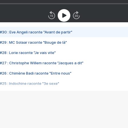
#30 : Eve Angeli raconte "Avant de partir"
#29 : MC Solaar raconte "Bouge de là"
28 : Lorie raconte "Je vais vite"
#27 : Christophe Willem raconte "Jacques a dit"
#26 : Chimène Badi raconte "Entre nous"
#25 : Indochine raconte "3e sexe"
#24 : Zaho raconte "C'est chelou"
#23 : Patrick Bruel raconte "Au café des délices"
#22 : Kyo raconte "Le chemin"
#21 : Nolwenn Leroy raconte "Cassé"