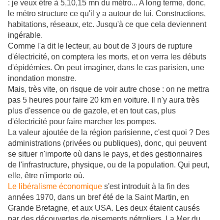
: je veux être à 5,10,15 mn du métro... A long terme, donc,
le métro structure ce qu'il y a autour de lui. Constructions,
habitations, réseaux, etc. Jusqu'à ce que cela deviennent
ingérable.
Comme l'a dit le lecteur, au bout de 3 jours de rupture
d'électricité, on comptera les morts, et on verra les débuts
d'épidémies. On peut imaginer, dans le cas parisien, une
inondation monstre.
Mais, très vite, on risque de voir autre chose : on ne mettra
pas 5 heures pour faire 20 km en voiture. Il n'y aura très
plus d'essence ou de gazole, et en tout cas, plus
d'électricité pour faire marcher les pompes.
La valeur ajoutée de la région parisienne, c'est quoi ? Des
administrations (privées ou publiques), donc, qui peuvent
se situer n'importe où dans le pays, et des gestionnaires
de l'infrastructure, physique, ou de la population. Qui peut,
elle, être n'importe où.
Le libéralisme économique
s'est introduit à la fin des
années 1970, dans un bref été de la Saint Martin, en
Grande Bretagne, et aux USA. Les deux étaient causés
par des découvertes de gisements pétroliers. La Mer du