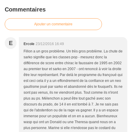
Commentaires
Ajouter un commentaire
E
Ercole
23/12/2016 16:49
Fillon a un gros problème. Un très gros problème. La chute de
sarko signifie que les classes pop - mesurez donc la
différence de score entre chirac le faussaire de 1995 en 2002
au premier tour et sarko en 2007 - ont renoncé à voir la droite
être leur représentant. Par delà le programme du françoué qui
est ceci cela il y a un effondrement de la confiance en un neo
gaullisme joué par sarko et abandonné dès le fouquet's. Ils ne
sont pas venus, ils ne viendront plus. Tout comme ils n'iront
plus au ps. Mélenchon a peut être tout gaché avec son
discours du prado, de 14 il en est tombé à 7. Je ne sais pas
qui de l'abstention ou de la rage va gagner. Il y a un espace
immense pour un populiste et on en a aucun. Bienheureux
wasp qui ont un Donald ou une Theresa quand nous on a
plus personne. Marine si elle n'endosse pas le costard du