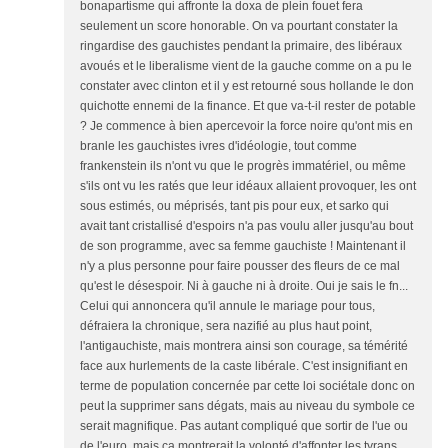
bonapartisme qui affronte la doxa de plein fouet fera
seulement un score honorable. On va pourtant constater la
ringardise des gauchistes pendant la primaire, des libéraux
avoués et le liberalisme vient de la gauche comme on a pu le
constater avec clinton et il y est retourné sous hollande le don
quichotte ennemi de la finance. Et que va-t-il rester de potable
? Je commence à bien apercevoir la force noire qu'ont mis en
branle les gauchistes ivres d'idéologie, tout comme
frankenstein ils n'ont vu que le progrès immatériel, ou même
s'ils ont vu les ratés que leur idéaux allaient provoquer, les ont
sous estimés, ou méprisés, tant pis pour eux, et sarko qui
avait tant cristallisé d'espoirs n'a pas voulu aller jusqu'au bout
de son programme, avec sa femme gauchiste ! Maintenant il
n'y a plus personne pour faire pousser des fleurs de ce mal
qu'est le désespoir. Ni à gauche ni à droite. Oui je sais le fn...
Celui qui annoncera qu'il annule le mariage pour tous,
défraiera la chronique, sera nazifié au plus haut point,
l'antigauchiste, mais montrera ainsi son courage, sa témérité
face aux hurlements de la caste libérale. C'est insignifiant en
terme de population concernée par cette loi sociétale donc on
peut la supprimer sans dégats, mais au niveau du symbole ce
serait magnifique. Pas autant compliqué que sortir de l'ue ou
de l'euro, mais ça montrerait la volonté d'affonter les tyrans.