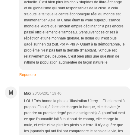
actuelle. C'est bien plus les choix stupides de libre-échange
et du globalisme qui sont responsables de la crise. À cela
s'ajoute le fait que le centre économique réel du monde est
maintenant en Asie, la Chine étant la vraie superpuissance
mondiale. Alors que l'ancien empire déclinant n'a pas encore
passé officiellement le flambeau. S'ensuivent des crises à
répétition et une monnaie globale, le dollar qui n'est plus
gagé sur rien du tout. <br /> <br /> Quant à la démographie, le
problème n'est pas tant la densité d'habitant, l'Afrique est
relativement peu peuplée. C'est bien plus une question de
rythme la population augmentée de façon naturelle
Répondre
M
Max
20/05/2017 19:40
LOL ! Très bonne la photo d'illustration ! Jerry ... Et tellement à
propos. Et oui, à force de charger la barque, elle chavire (A
prendre au premier degré pour les migrants). Aujourd'hui c'est
ce que l'humanité fait à tout bout de champ, elle charge la
mule, et celle-ci n'a plus les pieds sur terre. Il n'y a guère que
les japonais qui ont fini par comprendre le sens de la vie, les