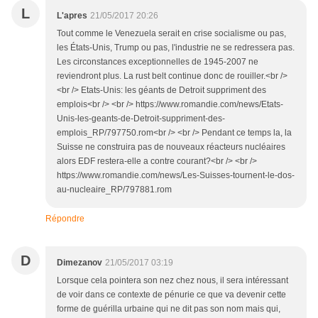
L
L'apres
21/05/2017 20:26
Tout comme le Venezuela serait en crise socialisme ou pas,
les États-Unis, Trump ou pas, l'industrie ne se redressera pas.
Les circonstances exceptionnelles de 1945-2007 ne
reviendront plus. La rust belt continue donc de rouiller.<br />
<br /> Etats-Unis: les géants de Detroit suppriment des
emplois<br /> <br /> https://www.romandie.com/news/Etats-
Unis-les-geants-de-Detroit-suppriment-des-
emplois_RP/797750.rom<br /> <br /> Pendant ce temps la, la
Suisse ne construira pas de nouveaux réacteurs nucléaires
alors EDF restera-elle a contre courant?<br /> <br />
https://www.romandie.com/news/Les-Suisses-tournent-le-dos-
au-nucleaire_RP/797881.rom
Répondre
D
Dimezanov
21/05/2017 03:19
Lorsque cela pointera son nez chez nous, il sera intéressant
de voir dans ce contexte de pénurie ce que va devenir cette
forme de guérilla urbaine qui ne dit pas son nom mais qui,