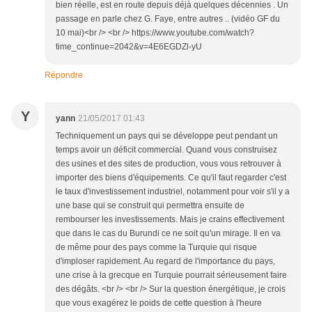
bien réelle, est en route depuis déjà quelques décennies . Un
passage en parle chez G. Faye, entre autres .. (vidéo GF du
10 mai)<br /> <br /> https://www.youtube.com/watch?
time_continue=2042&v=4E6EGDZl-yU
Répondre
Y
yann
21/05/2017 01:43
Techniquement un pays qui se développe peut pendant un
temps avoir un déficit commercial. Quand vous construisez
des usines et des sites de production, vous vous retrouver à
importer des biens d'équipements. Ce qu'il faut regarder c'est
le taux d'investissement industriel, notamment pour voir s'il y a
une base qui se construit qui permettra ensuite de
rembourser les investissements. Mais je crains effectivement
que dans le cas du Burundi ce ne soit qu'un mirage. Il en va
de même pour des pays comme la Turquie qui risque
d'imploser rapidement. Au regard de l'importance du pays,
une crise à la grecque en Turquie pourrait sérieusement faire
des dégâts. <br /> <br /> Sur la question énergétique, je crois
que vous exagérez le poids de cette question à l'heure