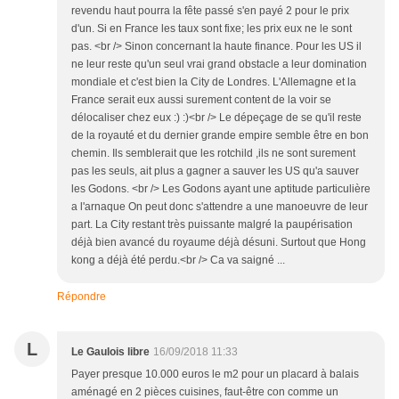
revendu haut pourra la fête passé s'en payé 2 pour le prix
d'un. Si en France les taux sont fixe; les prix eux ne le sont
pas. <br /> Sinon concernant la haute finance. Pour les US il
ne leur reste qu'un seul vrai grand obstacle a leur domination
mondiale et c'est bien la City de Londres. L'Allemagne et la
France serait eux aussi surement content de la voir se
délocaliser chez eux :) :)<br /> Le dépeçage de se qu'il reste
de la royauté et du dernier grande empire semble être en bon
chemin. Ils semblerait que les rotchild ,ils ne sont surement
pas les seuls, ait plus a gagner a sauver les US qu'a sauver
les Godons. <br /> Les Godons ayant une aptitude particulière
a l'arnaque On peut donc s'attendre a une manoeuvre de leur
part. La City restant très puissante malgré la paupérisation
déjà bien avancé du royaume déjà désuni. Surtout que Hong
kong a déjà été perdu.<br /> Ca va saigné ...
Répondre
L
Le Gaulois libre
16/09/2018 11:33
Payer presque 10.000 euros le m2 pour un placard à balais
aménagé en 2 pièces cuisines, faut-être con comme un