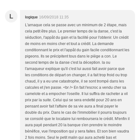
L
logique
16/09/2018 11:35
L'arnaque cela se passe avec un minimum de 2 étape, mais
cela petit être plus. Le premier temps de la danse, c'est la
séduction, l'appât du gain et la facilité pour l'obtenir. Un crédit
de moins en moins cher et tout a crédit. La demande
conditionnant le prix et l'appât du gain facile conditionnant les
pigeons. Ils se précipitent tous dans le piège a con. Le
second temps de la danse c'est la déception. la ou
l'arnaqueur explique qu'il c'est lui aussi fait avoir parce que
les conditions de départ on changer, il a fait trop froid ou trop
chaud, il y a eu une catastrophe, il se sont trompé dans les
calcules et j'en passe. <br /> En fait l'escroc a vendu cher sa
camelote et a empocher l'oseille. Il lui suffira de racheter a vil
prix par la suite. Celui qui se sera endetté pour 20 ans en
pensant avoir fait l'affaire de sa vie aura a final payer le
double du prix. Dans le cas de l'immobilier il pourra toujours
se consolé que le locataire lui remboursera le crédit. M'enfin il
aura payé pendant 20 la banque s'en prendre le moindre
bénéfice, vue l'imposition qui y sera faites. Et son bien vaudra
2 fois moins. Seul le petit malin qui aura acheté bas et