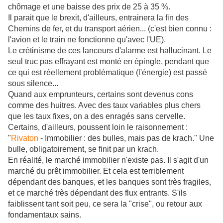
chômage et une baisse des prix de 25 à 35 %.
Il parait que le brexit, d'ailleurs, entrainera la fin des
Chemins de fer, et du transport aérien... (c'est bien connu :
l'avion et le train ne fonctionne qu'avec l'UE).
L
e crétinisme de ces lanceurs d'alarme est hallucinant. Le
seul truc pas effrayant est monté en épingle, pendant que
ce qui est réellement problématique (l'énergie) est passé
sous silence...
Quand aux emprunteurs, certains sont devenus cons
comme des huitres. Avec des taux variables plus chers
que les taux fixes, on a des enragés sans cervelle.
Certains, d'ailleurs, poussent loin le raisonnement :
"
Rivaton
- Immobilier : des bulles, mais pas de krach." Une
bulle, obligatoirement, se finit par un krach.
En réalité, le marché immobilier n'existe pas. Il s'agit d'un
marché du prêt immobilier. Et cela est terriblement
dépendant des banques, et les banques sont très fragiles,
et ce marché très dépendant des flux entrants. S'ils
faiblissent tant soit peu, ce sera la "crise", ou retour aux
fondamentaux sains.