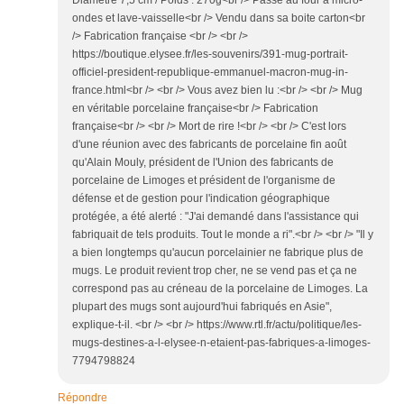
Diamètre 7,5 cm / Poids : 270g<br /> Passe au four à micro-
ondes et lave-vaisselle<br /> Vendu dans sa boite carton<br
/> Fabrication française <br /> <br />
https://boutique.elysee.fr/les-souvenirs/391-mug-portrait-
officiel-president-republique-emmanuel-macron-mug-in-
france.html<br /> <br /> Vous avez bien lu :<br /> <br /> Mug
en véritable porcelaine française<br /> Fabrication
française<br /> <br /> Mort de rire !<br /> <br /> C'est lors
d'une réunion avec des fabricants de porcelaine fin août
qu'Alain Mouly, président de l'Union des fabricants de
porcelaine de Limoges et président de l'organisme de
défense et de gestion pour l'indication géographique
protégée, a été alerté : "J'ai demandé dans l'assistance qui
fabriquait de tels produits. Tout le monde a ri".<br /> <br /> "Il y
a bien longtemps qu'aucun porcelainier ne fabrique plus de
mugs. Le produit revient trop cher, ne se vend pas et ça ne
correspond pas au créneau de la porcelaine de Limoges. La
plupart des mugs sont aujourd'hui fabriqués en Asie",
explique-t-il. <br /> <br /> https://www.rtl.fr/actu/politique/les-
mugs-destines-a-l-elysee-n-etaient-pas-fabriques-a-limoges-
7794798824
Répondre