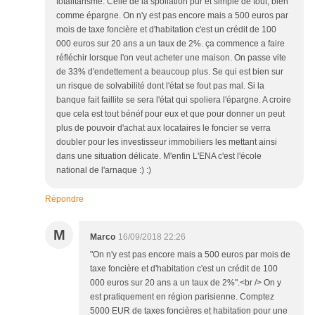
totalitarisme. Celle de la spoliation pur et simple de tout, bien
comme épargne. On n'y est pas encore mais a 500 euros par
mois de taxe foncière et d'habitation c'est un crédit de 100
000 euros sur 20 ans a un taux de 2%. ça commence a faire
réfléchir lorsque l'on veut acheter une maison. On passe vite
de 33% d'endettement a beaucoup plus. Se qui est bien sur
un risque de solvabilité dont l'état se fout pas mal. Si la
banque fait faillite se sera l'état qui spoliera l'épargne. A croire
que cela est tout bénéf pour eux et que pour donner un peut
plus de pouvoir d'achat aux locataires le foncier se verra
doubler pour les investisseur immobiliers les mettant ainsi
dans une situation délicate. M'enfin L'ENA c'est l'école
national de l'arnaque :) :)
Répondre
M
Marco
16/09/2018 22:26
"On n'y est pas encore mais a 500 euros par mois de
taxe foncière et d'habitation c'est un crédit de 100
000 euros sur 20 ans a un taux de 2%".<br /> On y
est pratiquement en région parisienne. Comptez
5000 EUR de taxes foncières et habitation pour une