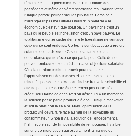
réclamer cette augmentation. Se qui fait l'affaire des
possédants et même des états fonctionnaires. Pourtant c'est
l'unique parade pour garder les prix hauts. Perso cela
n'arrangerait pas mes affaires mais d'un point de vue
économique c'est l'unique solution. Un pays riche c'est un
pays ou le peuple est riche, sinon c'est un pays pauvre. Le
totalitarisme qui se cache derrière le libéralisme ne tient que
ceux qui se sont endettés. Certes ils sont beaucoup a préféré
subir plutôt que d'exiger. C'est un totalitarisme de la
dépendance qui ne s'exerce qui par la peur. Celle de ne
pouvoir rembourser sont crédit en cas d'objections salariales.
C'est la dernière méthode trouvé pour maintenir
l'appauvrissement des masses et l'enrichissement des
minorités possédantes. Mais au final se trouve la solvabilité et
elle ne peut se résoudre éternellement pas la facilité au
crédit, sous forme de découvert ou déficit. Il y a un moment ou
la solution passe par la productivité et ou l'unique motivation
et soit le plaisir ou le salaire. Mais l'optimisation de la
productivité devra faire face au mur de la solvabilité du
consommateur. Sinon il y a la solution de l'endettement a
l'infini et bien sur de l'impossibilité de rembourser. Il y a bien
sur une dernière option qui est vraiment la marque du