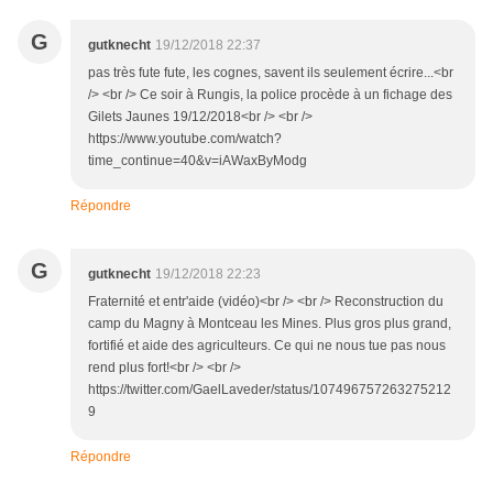
G
gutknecht
19/12/2018 22:37
pas très fute fute, les cognes, savent ils seulement écrire...<br
/> <br /> Ce soir à Rungis, la police procède à un fichage des
Gilets Jaunes 19/12/2018<br /> <br />
https://www.youtube.com/watch?
time_continue=40&v=iAWaxByModg
Répondre
G
gutknecht
19/12/2018 22:23
Fraternité et entr'aide (vidéo)<br /> <br /> Reconstruction du
camp du Magny à Montceau les Mines. Plus gros plus grand,
fortifié et aide des agriculteurs. Ce qui ne nous tue pas nous
rend plus fort!<br /> <br />
https://twitter.com/GaelLaveder/status/107496757263275212
9
Répondre