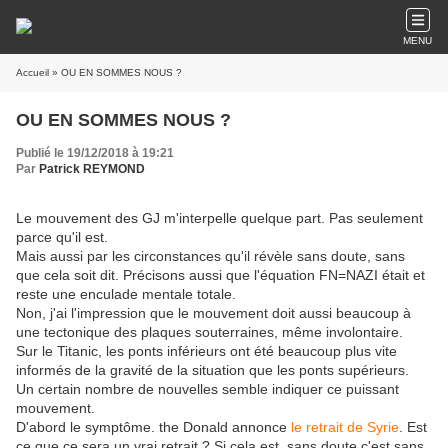
MENU
Accueil
» OU EN SOMMES NOUS ?
OU EN SOMMES NOUS ?
Publié le 19/12/2018 à 19:21
Par
Patrick REYMOND
Le mouvement des GJ m'interpelle quelque part. Pas seulement
parce qu'il est.
Mais aussi par les circonstances qu'il révèle sans doute, sans
que cela soit dit. Précisons aussi que l'équation FN=NAZI était et
reste une enculade mentale totale.
Non, j'ai l'impression que le mouvement doit aussi beaucoup à
une tectonique des plaques souterraines, même involontaire.
Sur le Titanic, les ponts inférieurs ont été beaucoup plus vite
informés de la gravité de la situation que les ponts supérieurs.
Un certain nombre de nouvelles semble indiquer ce puissant
mouvement.
D'abord le symptôme. the Donald annonce
le retrait de Syrie
. Est
ce que ce sera un vrai retrait ? Si cela est, sans doute c'est sans