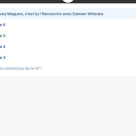
bey Maguire, c'est lui ! Rencontre avec Damien Witecka
e 6
e 5
e 4
e 3
s créatrices de la VF !
e 2
e 1
e Mektoub My Love arrive enfin ! Rencontre avec Shaïn Boumedine et Sal
i : après Toni en famille
elle réalise le bouleversant Dites lui que je l'aime
ais ! Rencontre autour de Vie privée de Rebecca Zlotowski