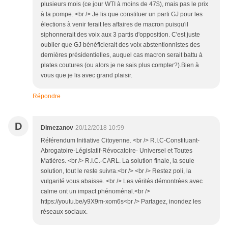
plusieurs mois (ce jour WTI à moins de 47$), mais pas le prix
à la pompe. <br /> Je lis que constituer un parti GJ pour les
élections à venir ferait les affaires de macron puisqu'il
siphonnerait des voix aux 3 partis d'opposition. C'est juste
oublier que GJ bénéficierait des voix abstentionnistes des
dernières présidentielles, auquel cas macron serait battu à
plates coutures (ou alors je ne sais plus compter?).Bien à
vous que je lis avec grand plaisir.
Répondre
D
Dimezanov
20/12/2018 10:59
Référendum Initiative Citoyenne. <br /> R.I.C-Constituant-
Abrogatoire-Législatif-Révocatoire- Universel et Toutes
Matières. <br /> R.I.C.-CARL. La solution finale, la seule
solution, tout le reste suivra.<br /> <br /> Restez poli, la
vulgarité vous abaisse. <br /> Les vérités démontrées avec
calme ont un impact phénoménal.<br />
https://youtu.be/y9X9m-xom6s<br /> Partagez, inondez les
réseaux sociaux.