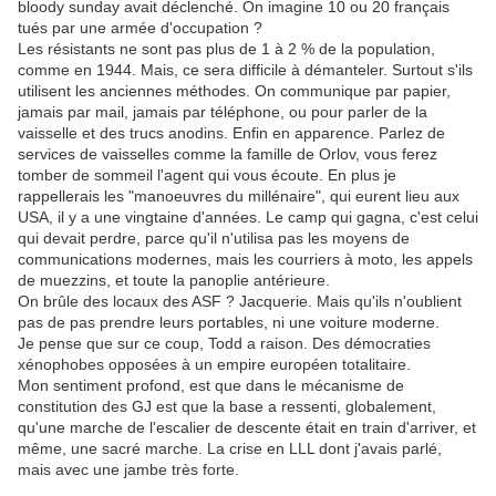
bloody sunday avait déclenché. On imagine 10 ou 20 français
tués par une armée d'occupation ?
Les résistants ne sont pas plus de 1 à 2 % de la population,
comme en 1944. Mais, ce sera difficile à démanteler. Surtout s'ils
utilisent les anciennes méthodes. On communique par papier,
jamais par mail, jamais par téléphone, ou pour parler de la
vaisselle et des trucs anodins. Enfin en apparence. Parlez de
services de vaisselles comme la famille de Orlov, vous ferez
tomber de sommeil l'agent qui vous écoute. En plus je
rappellerais les "manoeuvres du millénaire", qui eurent lieu aux
USA, il y a une vingtaine d'années. Le camp qui gagna, c'est celui
qui devait perdre, parce qu'il n'utilisa pas les moyens de
communications modernes, mais les courriers à moto, les appels
de muezzins, et toute la panoplie antérieure.
On brûle des locaux des ASF ? Jacquerie. Mais qu'ils n'oublient
pas de pas prendre leurs portables, ni une voiture moderne.
Je pense que sur ce coup, Todd a raison. Des démocraties
xénophobes opposées à un empire européen totalitaire.
Mon sentiment profond, est que dans le mécanisme de
constitution des GJ est que la base a ressenti, globalement,
qu'une marche de l'escalier de descente était en train d'arriver, et
même, une sacré marche. La crise en LLL dont j'avais parlé,
mais avec une jambe très forte.