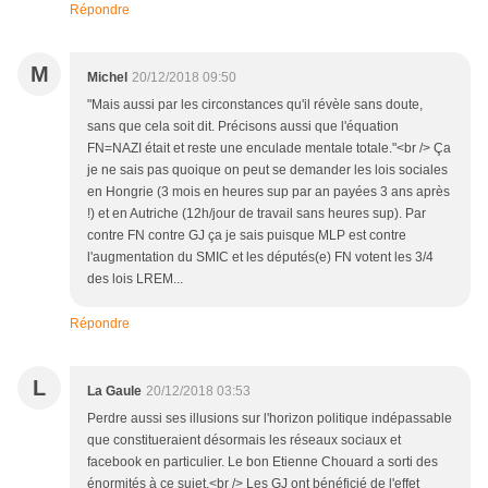
Répondre
M
Michel
20/12/2018 09:50
"Mais aussi par les circonstances qu'il révèle sans doute,
sans que cela soit dit. Précisons aussi que l'équation
FN=NAZI était et reste une enculade mentale totale."<br /> Ça
je ne sais pas quoique on peut se demander les lois sociales
en Hongrie (3 mois en heures sup par an payées 3 ans après
!) et en Autriche (12h/jour de travail sans heures sup). Par
contre FN contre GJ ça je sais puisque MLP est contre
l'augmentation du SMIC et les députés(e) FN votent les 3/4
des lois LREM...
Répondre
L
La Gaule
20/12/2018 03:53
Perdre aussi ses illusions sur l'horizon politique indépassable
que constitueraient désormais les réseaux sociaux et
facebook en particulier. Le bon Etienne Chouard a sorti des
énormités à ce sujet.<br /> Les GJ ont bénéficié de l'effet