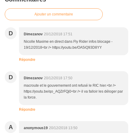
Ajouter un commentaire
D
Dimezanov
20/12/2018 17:51
Nicolle Maxime en direct dans Fly Rider infos blocage -
19/12/2018<br /> https://youtu.be/OA5iQ93D8YY
Répondre
D
Dimezanov
20/12/2018 17:50
macroute et le gouvernement ont refusé le RIC hier.<br />
https://youtu.be/qo_AQZrFQj0<br /> il va falloir les déloger par
la force.
Répondre
A
anonymous19
20/12/2018 13:50