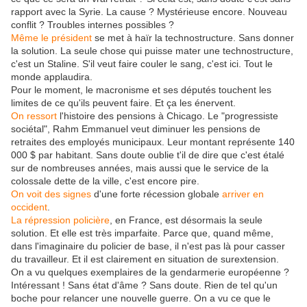
rapport avec la Syrie. La cause ? Mystérieuse encore. Nouveau
conflit ? Troubles internes possibles ?
Même le président
se met à haïr la technostructure. Sans donner
la solution. La seule chose qui puisse mater une technostructure,
c'est un Staline. S'il veut faire couler le sang, c'est ici. Tout le
monde applaudira.
Pour le moment, le macronisme et ses députés touchent les
limites de ce qu'ils peuvent faire. Et ça les énervent.
On ressort
l'histoire des pensions à Chicago. Le "progressiste
sociétal", Rahm Emmanuel veut diminuer les pensions de
retraites des employés municipaux. Leur montant représente 140
000 $ par habitant. Sans doute oublie t'il de dire que c'est étalé
sur de nombreuses années, mais aussi que le service de la
colossale dette de la ville, c'est encore pire.
On voit des signes
d'une forte récession globale
arriver en
occident
.
La répression policière
, en France, est désormais la seule
solution. Et elle est très imparfaite. Parce que, quand même,
dans l'imaginaire du policier de base, il n'est pas là pour casser
du travailleur. Et il est clairement en situation de surextension.
On a vu quelques exemplaires de la gendarmerie européenne ?
Intéressant ! Sans état d'âme ? Sans doute. Rien de tel qu'un
boche pour relancer une nouvelle guerre. On a vu ce que le