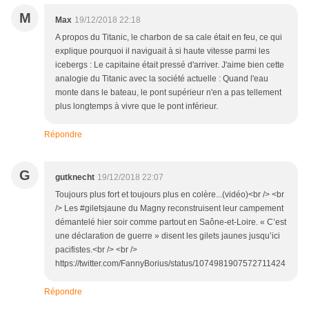
M
Max
19/12/2018 22:18
A propos du Titanic, le charbon de sa cale était en feu, ce qui
explique pourquoi il naviguait à si haute vitesse parmi les
icebergs : Le capitaine était pressé d'arriver. J'aime bien cette
analogie du Titanic avec la société actuelle : Quand l'eau
monte dans le bateau, le pont supérieur n'en a pas tellement
plus longtemps à vivre que le pont inférieur.
Répondre
G
gutknecht
19/12/2018 22:07
Toujours plus fort et toujours plus en colère...(vidéo)<br /> <br
/> Les #giletsjaune du Magny reconstruisent leur campement
démantelé hier soir comme partout en Saône-et-Loire. « C’est
une déclaration de guerre » disent les gilets jaunes jusqu’ici
pacifistes.<br /> <br />
https://twitter.com/FannyBorius/status/1074981907572711424
Répondre