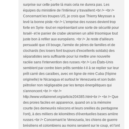
surprise sur cette partie là mais cela ne durera pas. Les
équipes du ministère de l'intérieur y travaillent.<br /> <br />
Concernant les troupes US, je crois que Thierry Meyssan a
levé la bonne piste.<br /> L'emprise des russes devient trop
forte en Syrie -tout en représentant une sorte de sécurité pour
Israël- et le panier de crabe ukrainien un allié trisomique tout
juste bon à refiler aux européens. <br /> Je reste d'ailleurs
persuadé que s'il bouge, l'armée de pères de familles et de
clochards (les losers font toujours d'excellents soldats) des
séparatistes sera suffisante pour lui mettre une nouvelle
raclée sans l'intervention des russes.<br /> Les États-Unis
semblent par contre bien prêts semble-t-il à se replier sur leur
prêt carré des caraïbes, avec en ligne de mire Cuba (l'épine
originelle) le Nicaragua et surtout le Venezuela et son butin
pétrolier non négligeable par les temps énergétiques qui
s'annoncent.<br /> <br />
http://www.voltairenet.org/article204385.html<br /> <br /> Que
des proies faciles en apparence, quand on a la mémoire
courte (les demeurés néocons et leurs oreilles du pentagone
l'ont), à des milliers de kilomètres d'éventuelles bases arrière
russes.<br /> Concernant le Venezuela, les chiens de guerre
brésiliens et colombiens au moins seraient sur le coup, et l'ont