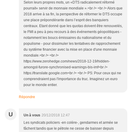
Selon leurs propres mots, un «DTS radicalement réformé
pourrait« servir de monnaie mondiale ».<br /> <br /> Alors que
2018 arrive à sa fin, la perspective de réformer le DTS occupe
une place prépondérante dans l’esprit des banquiers
centraux. Etant donné que les quotas doivent être renouvelés,
le FMI a peu à peu recours à des événements géopolitiques -
notamment les boucs émissaires du nationalisme et du
populisme - pour dissimuler les tentatives de rapprochement
du système financier avec la mise en place d'une monnaie
mondiale.<br /> <br />
https://www.zerohedge.com/news/2018-12-19/hidden-
amongst-furore-synchronised-warnings-bis-imf<br />
https://translate.google.com<br /> <br /> PS: Pour ceux qui ne
comprendraient pas l'importance du truc. Imaginez un euro
pour le monde entier.
Répondre
U
Un à vous
20/12/2018 12:47
Les syndicats policiers -en colère-, gendarmes et armée se
fâchent tandis que le pétrole ne cesse de baisser depuis