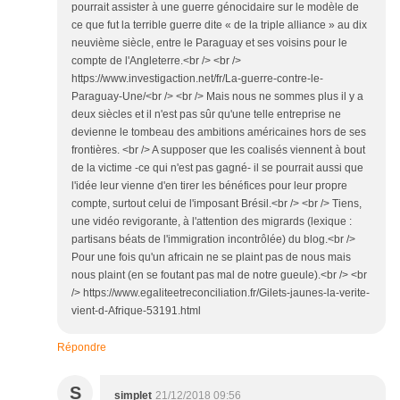
pourrait assister à une guerre génocidaire sur le modèle de
ce que fut la terrible guerre dite « de la triple alliance » au dix
neuvième siècle, entre le Paraguay et ses voisins pour le
compte de l'Angleterre.<br /> <br />
https://www.investigaction.net/fr/La-guerre-contre-le-
Paraguay-Une/<br /> <br /> Mais nous ne sommes plus il y a
deux siècles et il n'est pas sûr qu'une telle entreprise ne
devienne le tombeau des ambitions américaines hors de ses
frontières. <br /> A supposer que les coalisés viennent à bout
de la victime -ce qui n'est pas gagné- il se pourrait aussi que
l'idée leur vienne d'en tirer les bénéfices pour leur propre
compte, surtout celui de l'imposant Brésil.<br /> <br /> Tiens,
une vidéo revigorante, à l'attention des migrards (lexique :
partisans béats de l'immigration incontrôlée) du blog.<br />
Pour une fois qu'un africain ne se plaint pas de nous mais
nous plaint (en se foutant pas mal de notre gueule).<br /> <br
/> https://www.egaliteetreconciliation.fr/Gilets-jaunes-la-verite-
vient-d-Afrique-53191.html
Répondre
S
simplet
21/12/2018 09:56