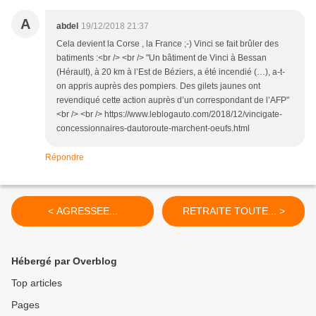
A
abdel
19/12/2018 21:37
Cela devient la Corse , la France ;-) Vinci se fait brûler des
batiments :<br /> <br /> "Un bâtiment de Vinci à Bessan
(Hérault), à 20 km à l’Est de Béziers, a été incendié (…), a-t-
on appris auprès des pompiers. Des gilets jaunes ont
revendiqué cette action auprès d’un correspondant de l’AFP"
<br /> <br /> https://www.leblogauto.com/2018/12/vincigate-
concessionnaires-dautoroute-marchent-oeufs.html
Répondre
< AGRESSEE...
RETRAITE TOUTE... >
Hébergé par Overblog
Top articles
Pages