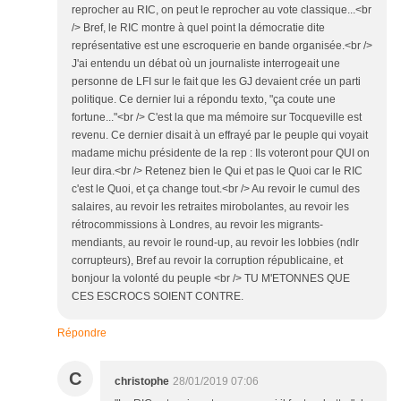
reprocher au RIC, on peut le reprocher au vote classique...<br
/> Bref, le RIC montre à quel point la démocratie dite
représentative est une escroquerie en bande organisée.<br />
J'ai entendu un débat où un journaliste interrogeait une
personne de LFI sur le fait que les GJ devaient crée un parti
politique. Ce dernier lui a répondu texto, "ça coute une
fortune..."<br /> C'est la que ma mémoire sur Tocqueville est
revenu. Ce dernier disait à un effrayé par le peuple qui voyait
madame michu présidente de la rep : Ils voteront pour QUI on
leur dira.<br /> Retenez bien le Qui et pas le Quoi car le RIC
c'est le Quoi, et ça change tout.<br /> Au revoir le cumul des
salaires, au revoir les retraites mirobolantes, au revoir les
rétrocommissions à Londres, au revoir les migrants-
mendiants, au revoir le round-up, au revoir les lobbies (ndlr
corrupteurs), Bref au revoir la corruption républicaine, et
bonjour la volonté du peuple <br /> TU M'ETONNES QUE
CES ESCROCS SOIENT CONTRE.
Répondre
C
christophe
28/01/2019 07:06