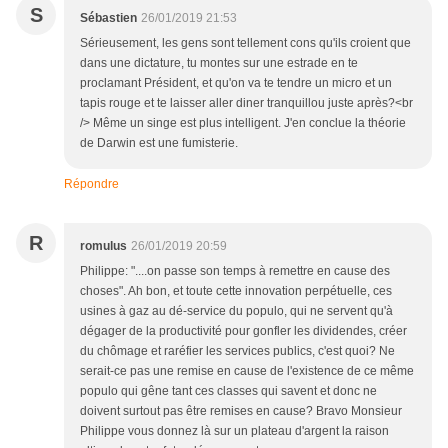
S
Sébastien
26/01/2019 21:53
Sérieusement, les gens sont tellement cons qu'ils croient que
dans une dictature, tu montes sur une estrade en te
proclamant Président, et qu'on va te tendre un micro et un
tapis rouge et te laisser aller diner tranquillou juste après?<br
/> Même un singe est plus intelligent. J'en conclue la théorie
de Darwin est une fumisterie.
Répondre
R
romulus
26/01/2019 20:59
Philippe: "....on passe son temps à remettre en cause des
choses". Ah bon, et toute cette innovation perpétuelle, ces
usines à gaz au dé-service du populo, qui ne servent qu'à
dégager de la productivité pour gonfler les dividendes, créer
du chômage et raréfier les services publics, c'est quoi? Ne
serait-ce pas une remise en cause de l'existence de ce même
populo qui gêne tant ces classes qui savent et donc ne
doivent surtout pas être remises en cause? Bravo Monsieur
Philippe vous donnez là sur un plateau d'argent la raison