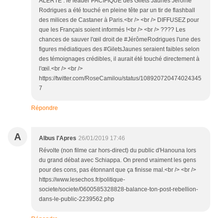
ALERTE : le leader PACIFIQUE des Gilets Jaunes Jérôme
Rodrigues a été touché en pleine tête par un tir de flashball
des milices de Castaner à Paris.<br /> <br /> DIFFUSEZ pour
que les Français soient informés !<br /> <br /> ???? Les
chances de sauver l'œil droit de #JérômeRodrigues l'une des
figures médiatiques des #GiletsJaunes seraient faibles selon
des témoignages crédibles, il aurait été touché directement à
l'œil.<br /> <br />
https://twitter.com/RoseCamilou/status/108920720474024345
7
Répondre
A
Albus l'Apres
26/01/2019 17:46
Révolte (non filme car hors-direct) du public d'Hanouna lors
du grand débat avec Schiappa. On prend vraiment les gens
pour des cons, pas étonnant que ça finisse mal.<br /> <br />
https://www.lesechos.fr/politique-
societe/societe/0600585328828-balance-ton-post-rebellion-
dans-le-public-2239562.php