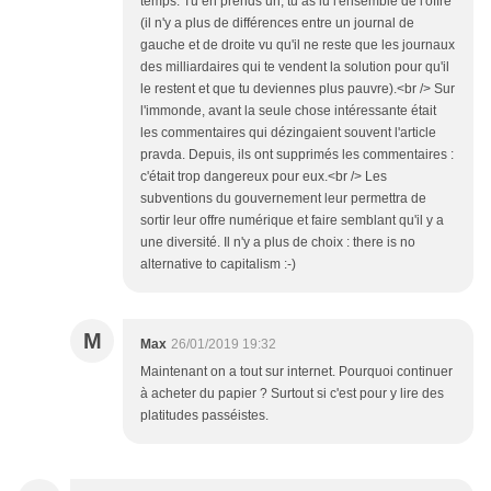
temps. Tu en prends un, tu as lu l'ensemble de l'offre
(il n'y a plus de différences entre un journal de
gauche et de droite vu qu'il ne reste que les journaux
des milliardaires qui te vendent la solution pour qu'il
le restent et que tu deviennes plus pauvre).<br /> Sur
l'immonde, avant la seule chose intéressante était
les commentaires qui dézingaient souvent l'article
pravda. Depuis, ils ont supprimés les commentaires :
c'était trop dangereux pour eux.<br /> Les
subventions du gouvernement leur permettra de
sortir leur offre numérique et faire semblant qu'il y a
une diversité. Il n'y a plus de choix : there is no
alternative to capitalism :-)
M
Max
26/01/2019 19:32
Maintenant on a tout sur internet. Pourquoi continuer
à acheter du papier ? Surtout si c'est pour y lire des
platitudes passéistes.