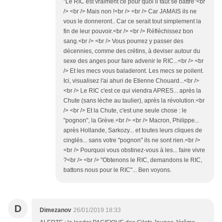
"Le RIC est vraiment ce pour quoi il faut se battre"<br
/> <br /> Mais non !<br /> <br /> Car JAMAIS ils ne
vous le donneront.. Car ce serait tout simplement la
fin de leur pouvoir.<br /> <br /> Réfléchissez bon
sang.<br /> <br /> Vous pourrez y passer des
décennies, comme des crétins, à deviser autour du
sexe des anges pour faire advenir le RIC...<br /> <br
/> Et les mecs vous baladeront. Les mecs se poilent.
Ici, visualisez l'ai ahuri de Etienne Chouard...<br />
<br /> Le RIC c'est ce qui viendra APRES... après la
Chute (sans lèche au taulier), après la révolution.<br
/> <br /> Et la Chute, c'est une seule chose : le
"pognon", la Grève.<br /> <br /> Macron, Philippe...
après Hollande, Sarkozy... et toutes leurs cliques de
cinglés... sans votre "pognon" ils ne sont rien.<br />
<br /> Pourquoi vous obstinez-vous à les... faire vivre
?<br /> <br /> "Obtenons le RIC, demandons le RIC,
battons nous pour le RIC"... Ben voyons.
D
Dimezanov
26/01/2019 18:33