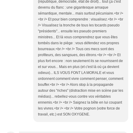
(république, démocratie, état de droit)... tout ça c'est
devenu du flanc : une gigantesque arnaque
sémantique, mentale... mais surtout pécuniaire.<br />
<br /> Et pour bien comprendre : visualisez.<br /> <br
/> Visualisez la tronche de tous les tocards pseudo
"présidents"... ensuite les pseudo premiers
ministres... Et là vous comprendrez que vous êtes
tombés dans le piège : vous défendez vos propres
bourreaux.<br /> <br /> Tous ces mecs sont des
profiteurs, des sangsues, des étrons.<br /> <br /> Et
plus fort encore : non seulement ils se nourrissent de
et sur vous... Mais en plus (et c'est là où ça devient
odieux)... ILS VOUS FONT LA MORALE et vous
ordonnent comment vivre comment penser, comment
bouffer.<br /> <br /> Alors stop à la propagande
autour des "riches" (distraction mise en scène par les
médias)... rebellez-vous contre vos véritables
ennemis.<br /> <br /> Saignez la bête en lui coupant
les vivres.<br /> <br /> Votre pognon (votre force de
travail, etc.) est SON OXYGENE.