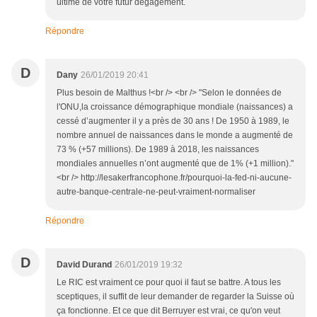
ultime de votre futur dégagement.
Répondre
D
Dany
26/01/2019 20:41
Plus besoin de Malthus !<br /> <br /> "Selon le données de
l'ONU,la croissance démographique mondiale (naissances) a
cessé d’augmenter il y a près de 30 ans ! De 1950 à 1989, le
nombre annuel de naissances dans le monde a augmenté de
73 % (+57 millions). De 1989 à 2018, les naissances
mondiales annuelles n’ont augmenté que de 1% (+1 million)."
<br /> http://lesakerfrancophone.fr/pourquoi-la-fed-ni-aucune-
autre-banque-centrale-ne-peut-vraiment-normaliser
Répondre
D
David Durand
26/01/2019 19:32
Le RIC est vraiment ce pour quoi il faut se battre. A tous les
sceptiques, il suffit de leur demander de regarder la Suisse où
ça fonctionne. Et ce que dit Berruyer est vrai, ce qu'on veut