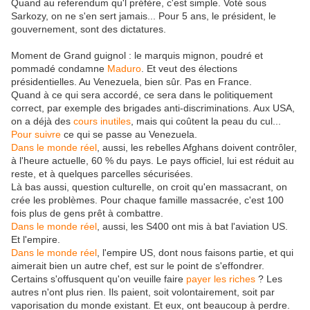
Quand au referendum qu'l préfère, c'est simple. Voté sous
Sarkozy, on ne s'en sert jamais... Pour 5 ans, le président, le
gouvernement, sont des dictatures.
Moment de Grand guignol : le marquis mignon, poudré et
pommadé condamne
Maduro
. Et veut des élections
présidentielles. Au Venezuela, bien sûr. Pas en France.
Quand à ce qui sera accordé, ce sera dans le politiquement
correct, par exemple des brigades anti-discriminations. Aux USA,
on a déjà des
cours inutiles
, mais qui coûtent la peau du cul...
Pour suivre
ce qui se passe au Venezuela.
Dans le monde réel
, aussi, les rebelles Afghans doivent contrôler,
à l'heure actuelle, 60 % du pays. Le pays officiel, lui est réduit au
reste, et à quelques parcelles sécurisées.
Là bas aussi, question culturelle, on croit qu'en massacrant, on
crée les problèmes. Pour chaque famille massacrée, c'est 100
fois plus de gens prêt à combattre.
Dans le monde réel
, aussi, les S400 ont mis à bat l'aviation US.
Et l'empire.
Dans le monde réel
, l'empire US, dont nous faisons partie, et qui
aimerait bien un autre chef, est sur le point de s'effondrer.
Certains s'offusquent qu'on veuille faire
payer les riches
? Les
autres n'ont plus rien. Ils paient, soit volontairement, soit par
vaporisation du monde existant. Et eux, ont beaucoup à perdre.