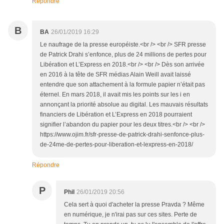
Répondre
B
BA
26/01/2019 16:29
Le naufrage de la presse européiste.<br /> <br /> SFR presse
de Patrick Drahi s’enfonce, plus de 24 millions de pertes pour
Libération et L’Express en 2018.<br /> <br /> Dès son arrivée
en 2016 à la tête de SFR médias Alain Weill avait laissé
entendre que son attachement à la formule papier n’était pas
éternel. En mars 2018, il avait mis les points sur les i en
annonçant la priorité absolue au digital. Les mauvais résultats
financiers de Libération et L’Express en 2018 pourraient
signifier l’abandon du papier pour les deux titres.<br /> <br />
https://www.ojim.fr/sfr-presse-de-patrick-drahi-senfonce-plus-
de-24me-de-pertes-pour-liberation-et-lexpress-en-2018/
Répondre
P
Phil
26/01/2019 20:56
Cela sert à quoi d'acheter la presse Pravda ? Même
en numérique, je n'irai pas sur ces sites. Perte de