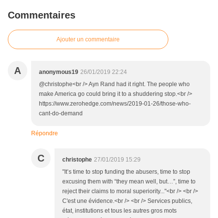
Commentaires
Ajouter un commentaire
A
anonymous19
26/01/2019 22:24
@christophe<br /> Ayn Rand had it right. The people who
make America go could bring it to a shuddering stop.<br />
https://www.zerohedge.com/news/2019-01-26/those-who-
cant-do-demand
Répondre
C
christophe
27/01/2019 15:29
"It’s time to stop funding the abusers, time to stop
excusing them with “they mean well, but…”, time to
reject their claims to moral superiority..."<br /> <br />
C'est une évidence.<br /> <br /> Services publics,
état, institutions et tous les autres gros mots