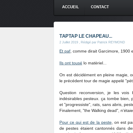
ACCUEIL
CONTACT
TAPTAP LE CHAPEAU...
2 Juillet 2019
, Rédigé par Patrick REYMOND
Et paf
, comme dirait Garcimore, 1900 e
Ils ont tousé
lo matèriel...
On est décidément en pleine magie, on 
le précédent tour de magie appelé "pétr
Question reconversion, je les vois b
indésirables pesteux. ça tombe bien,
et "progressiste", rats, sans abris, pest
Finalement, "the Walking dead", n'étaie
Pour ce qui est de la peste
, on est p
de pestes étaient cantonnés dans des