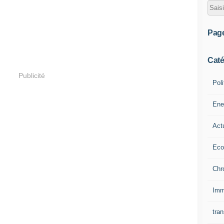
Pag
Caté
Publicité
Poli
Ene
Act
Eco
Chr
Imm
tran