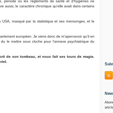
cle, période où les règlements de santé et d'hygiènes ne
ve aussi, le caractère chronique qu'elle avait dans certains
 USA, masqué par la statistique et ses mensonges, et le
 parlement européen. Je viens donc de m'apercevoir qu'il en
it du le mettre sous cloche pour l'annexe psychiatrique du
sorti de son tombeau, et nous fait ses tours de magie.
riel.
Suiv
News
Abonn
articl