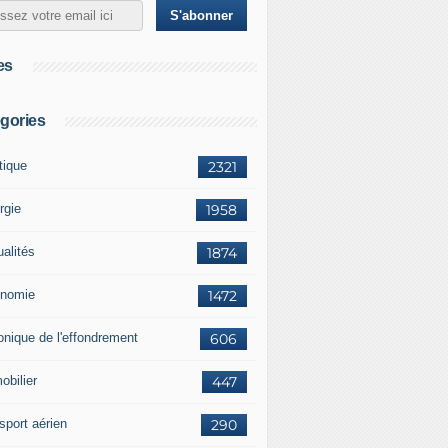
es
gories
tique
2321
rgie
1958
ualités
1874
nomie
1472
onique de l'effondrement
606
obilier
447
sport aérien
290