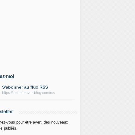
ez-moi
S'abonner au flux RSS
https://lachute.over-blog.com/rss
letter
ez-vous pour être averti des nouveaux
es publiés.