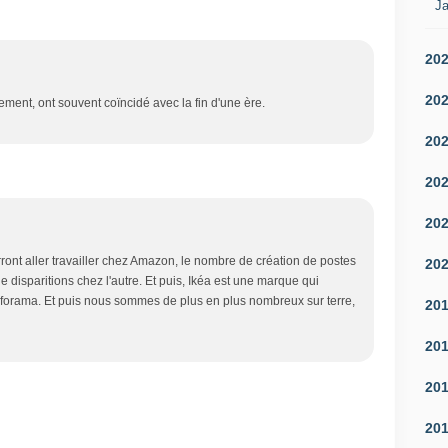
Ja
20
20
ment, ont souvent coïncidé avec la fin d'une ère.
20
20
20
nt aller travailler chez Amazon, le nombre de création de postes
20
disparitions chez l'autre. Et puis, Ikéa est une marque qui
forama. Et puis nous sommes de plus en plus nombreux sur terre,
20
20
20
20