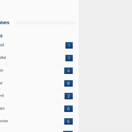
ives
26
oût
1
illet
1
in
4
ai
8
ril
2
ars
6
vrier
6