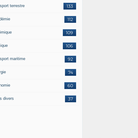
sport terrestre
133
démie
112
émique
109
tique
106
nsport maritime
92
rgie
74
nomie
60
s divers
37