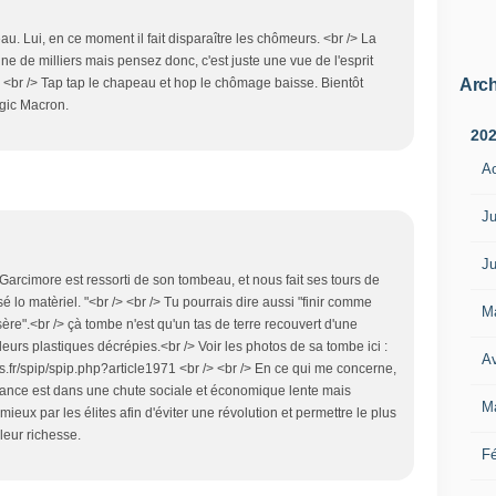
au. Lui, en ce moment il fait disparaître les chômeurs. <br /> La
e de milliers mais pensez donc, c'est juste une vue de l'esprit
Arch
. <br /> Tap tap le chapeau et hop le chômage baisse. Bientôt
gic Macron.
20
A
Ju
Ju
tté Garcimore est ressorti de son tombeau, et nous fait ses tours de
 lo matèriel. "<br /> <br /> Tu pourrais dire aussi "finir comme
M
sère".<br /> çà tombe n'est qu'un tas de terre recouvert d'une
 fleurs plastiques décrépies.<br /> Voir les photos de sa tombe ici :
Av
s.fr/spip/spip.php?article1971 <br /> <br /> En ce qui me concerne,
France est dans une chute sociale et économique lente mais
M
ieux par les élites afin d'éviter une révolution et permettre le plus
leur richesse.
Fé