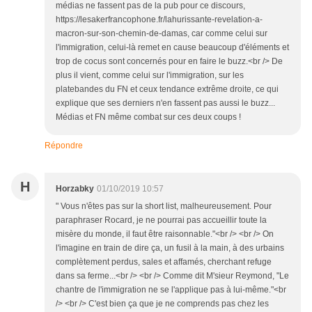
médias ne fassent pas de la pub pour ce discours,
https://lesakerfrancophone.fr/lahurissante-revelation-a-
macron-sur-son-chemin-de-damas, car comme celui sur
l'immigration, celui-là remet en cause beaucoup d'éléments et
trop de cocus sont concernés pour en faire le buzz.<br /> De
plus il vient, comme celui sur l'immigration, sur les
platebandes du FN et ceux tendance extrême droite, ce qui
explique que ses derniers n'en fassent pas aussi le buzz...
Médias et FN même combat sur ces deux coups !
Répondre
H
Horzabky
01/10/2019 10:57
" Vous n'êtes pas sur la short list, malheureusement. Pour
paraphraser Rocard, je ne pourrai pas accueillir toute la
misère du monde, il faut être raisonnable."<br /> <br /> On
l'imagine en train de dire ça, un fusil à la main, à des urbains
complètement perdus, sales et affamés, cherchant refuge
dans sa ferme...<br /> <br /> Comme dit M'sieur Reymond, "Le
chantre de l'immigration ne se l'applique pas à lui-même."<br
/> <br /> C'est bien ça que je ne comprends pas chez les