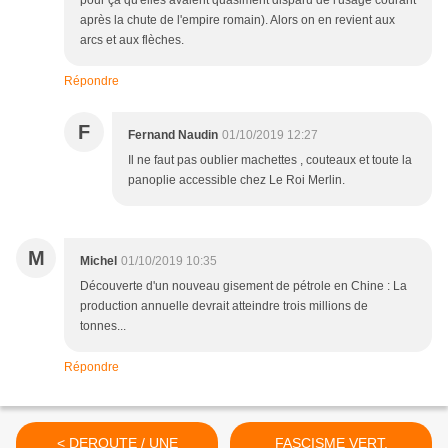
pour ça qu'elles avaient quasiment disparu de l'usage courant
après la chute de l'empire romain). Alors on en revient aux
arcs et aux flèches.
Répondre
F
Fernand Naudin
01/10/2019 12:27
Il ne faut pas oublier machettes , couteaux et toute la
panoplie accessible chez Le Roi Merlin.
M
Michel
01/10/2019 10:35
Découverte d'un nouveau gisement de pétrole en Chine : La
production annuelle devrait atteindre trois millions de
tonnes...
Répondre
< DEROUTE / UNE
FASCISME VERT,