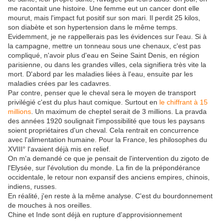
me racontait une histoire. Une femme eut un cancer dont elle
mourut, mais l'impact fut positif sur son mari. Il perdit 25 kilos,
son diabète et son hypertension dans le même temps.
Evidemment, je ne rappellerais pas les évidences sur l'eau. Si à
la campagne, mettre un tonneau sous une chenaux, c'est pas
compliqué, n'avoir plus d'eau en Seine Saint Denis, en région
parisienne, ou dans les grandes villes, cela signifiera très vite la
mort. D'abord par les maladies liées à l'eau, ensuite par les
maladies crées par les cadavres.
Par contre, penser que le cheval sera le moyen de transport
privilégié c'est du plus haut comique. Surtout en
le chiffrant à 15
millions
. Un maximum de cheptel serait de 3 millions. La pravda
des années 1920 soulignait l'impossibilité que tous les paysans
soient propriétaires d'un cheval. Cela rentrait en concurrence
avec l'alimentation humaine. Pour la France, les philosophes du
XVIII° l'avaient déjà mis en relief.
On m'a demandé ce que je pensait de l'intervention du zigoto de
l'Elysée, sur l'évolution du monde. La fin de la prépondérance
occidentale, le retour non expansif des anciens empires, chinois,
indiens, russes.
En réalité, j'en reste à la même analyse. C'est du bourdonnement
de mouches à nos oreilles.
Chine et Inde sont déjà en rupture d'approvisionnement