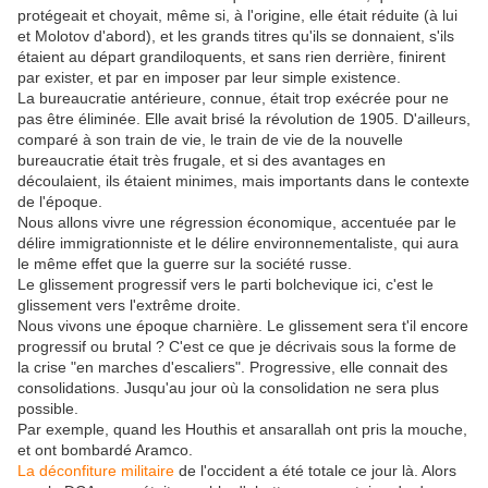
protégeait et choyait, même si, à l'origine, elle était réduite (à lui
et Molotov d'abord), et les grands titres qu'ils se donnaient, s'ils
étaient au départ grandiloquents, et sans rien derrière, finirent
par exister, et par en imposer par leur simple existence.
La bureaucratie antérieure, connue, était trop exécrée pour ne
pas être éliminée. Elle avait brisé la révolution de 1905. D'ailleurs,
comparé à son train de vie, le train de vie de la nouvelle
bureaucratie était très frugale, et si des avantages en
découlaient, ils étaient minimes, mais importants dans le contexte
de l'époque.
Nous allons vivre une régression économique, accentuée par le
délire immigrationniste et le délire environnementaliste, qui aura
le même effet que la guerre sur la société russe.
Le glissement progressif vers le parti bolchevique ici, c'est le
glissement vers l'extrême droite.
Nous vivons une époque charnière. Le glissement sera t'il encore
progressif ou brutal ? C'est ce que je décrivais sous la forme de
la crise "en marches d'escaliers". Progressive, elle connait des
consolidations. Jusqu'au jour où la consolidation ne sera plus
possible.
Par exemple, quand les Houthis et ansarallah ont pris la mouche,
et ont bombardé Aramco.
La déconfiture militaire
de l'occident a été totale ce jour là. Alors