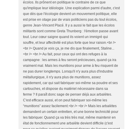
écolos. Ils prônent en politique le contraire de ce que
qu'implique leur idéologie. Une explication parmi d'autre, c'est
que dès que l'écologie devient un mouvement politique, elle
est prise en otage par de vrais politiciens pas du tout écolos,
genre Jean-Vincent Placé. Il y a aussi le fait que les écolos
militants sont comme Greta Thunberg : l'émotion passe avant
tout. Leur cœur saigne quand ils voient un immigré qui
souffre, et leur affectivité est plus forte que leur raison.<br />
<br /> Quand je vois ça, je me dis que finalement, Staline...
<br /> <br /> Au fait, pour ceux qui ont des refuges à la
campagne : les armes à feu seront précieuses, quand ça ira
vraiment mal. Mais les munitions pour arme à feu risquent de
ne pas durer longtemps. Lorsqu'il n'y aura plus d'industrie
métallurgique, il n'y aura plus de munitions, assez
rapidement, car qui sait fabriquer soi-même sa poudre et ses
cartouches, et dispose du matériel nécessaire dans sa
ferme ? Il paraît donc sage de penser déjà aux arbalètes.
C'est efficace aussi, et on peut fabriquer soi-même les
“munitions” assez facilement.<br /> <br /> Mais les arbalètes
demandent un certain entretien, et une bonne technicité pour
les fabriquer. Quand ça va très très mal, même maintenir en
état de fonctionnement une arbalète devient difficile (c'est