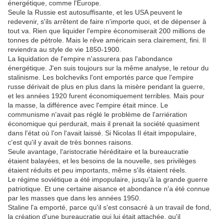
énergétique, comme l'Europe.
Seule la Russie est autosuffisante, et les USA peuvent le
redevenir, s'ils arrêtent de faire n'importe quoi, et de dépenser à
tout va. Rien que liquider l'empire économiserait 200 millions de
tonnes de pétrole. Mais le rêve américain sera clairement, fini. Il
reviendra au style de vie 1850-1900.
La liquidation de l'empire n'assurera pas l'abondance
énergétique. J'en suis toujours sur la même analyse, le retour du
stalinisme. Les bolcheviks l'ont emportés parce que l'empire
russe dérivait de plus en plus dans la misère pendant la guerre,
et les années 1920 furent économiquement terribles. Mais pour
la masse, la différence avec l'empire était mince. Le
communisme n'avait pas réglé le problème de l'arriération
économique qui perdurait, mais il prenait la société quasiment
dans l'état où l'on l'avait laissé. Si Nicolas II était impopulaire,
c'est qu'il y avait de très bonnes raisons.
Seule avantage, l'aristocratie héréditaire et la bureaucratie
étaient balayées, et les besoins de la nouvelle, ses privilèges
étaient réduits et peu importants, même s'ils étaient réels.
Le régime soviétique a été impopulaire, jusqu'à la grande guerre
patriotique. Et une certaine aisance et abondance n'a été connue
par les masses que dans les années 1950.
Staline l'a emporté, parce qu'il s'est consacré à un travail de fond,
la création d'une bureaucratie qui lui était attachée, qu'il