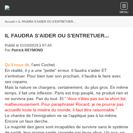
MENU
Accueil
» IL FAUDRA S'AIDER OU S'ENTRETUER...
IL FAUDRA S'AIDER OU S'ENTRETUER...
Publié le 01/10/2019 à 07:44
Par
Patrick REYMOND
Qu'il nous dit
, l'ami Cochet.
En réalité, il y a une "petite" erreur. Il faudra s'aider ET
s'entretuer. Pour bien tuer son prochain, il faudra le faire avec
ses copains.
Mais la nature se chargera, certainement, du plus gros. En même
temps, il fait une inflexion. Paris est trop peuplé, ne produit rien et
ne survivra pas. Pas du tout. Et
" Vous n'êtes pas sur la short list,
malheureusement. Pour paraphraser Rocard, je ne pourrai pas
accueillir toute la misère du monde, il faut être raisonnable ".
Le chantre de l'immigration ne se l'applique pas à lui-même.
Encore un faux derche.
La majorité des gens sont incapables de survivre sans le système
de santé, leur propre santé, ravagée par leurs abus. Un jour, on