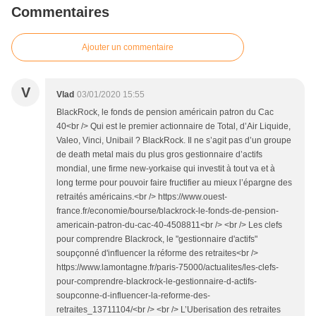
Commentaires
Ajouter un commentaire
V
Vlad
03/01/2020 15:55
BlackRock, le fonds de pension américain patron du Cac
40<br /> Qui est le premier actionnaire de Total, d’Air Liquide,
Valeo, Vinci, Unibail ? BlackRock. Il ne s’agit pas d’un groupe
de death metal mais du plus gros gestionnaire d’actifs
mondial, une firme new-yorkaise qui investit à tout va et à
long terme pour pouvoir faire fructifier au mieux l’épargne des
retraités américains.<br /> https://www.ouest-
france.fr/economie/bourse/blackrock-le-fonds-de-pension-
americain-patron-du-cac-40-4508811<br /> <br /> Les clefs
pour comprendre Blackrock, le "gestionnaire d'actifs"
soupçonné d'influencer la réforme des retraites<br />
https://www.lamontagne.fr/paris-75000/actualites/les-clefs-
pour-comprendre-blackrock-le-gestionnaire-d-actifs-
soupconne-d-influencer-la-reforme-des-
retraites_13711104/<br /> <br /> L’Uberisation des retraites