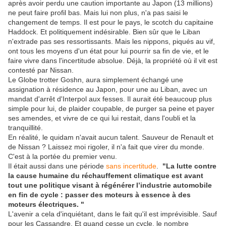
après avoir perdu une caution importante au Japon (13 millions)
ne peut faire profil bas. Mais lui non plus, n'a pas saisi le
changement de temps. Il est pour le pays, le scotch du capitaine
Haddock. Et politiquement indésirable. Bien sûr que le Liban
n'extrade pas ses ressortissants. Mais les nippons, piqués au vif,
ont tous les moyens d'un état pour lui pourrir sa fin de vie, et le
faire vivre dans l'incertitude absolue. Déjà, la propriété où il vit est
contesté par Nissan.
Le Globe trotter Goshn, aura simplement échangé une
assignation à résidence au Japon, pour une au Liban, avec un
mandat d'arrêt d'Interpol aux fesses. Il aurait été beaucoup plus
simple pour lui, de plaider coupable, de purger sa peine et payer
ses amendes, et vivre de ce qui lui restait, dans l'oubli et la
tranquillité.
En réalité, le quidam n'avait aucun talent. Sauveur de Renault et
de Nissan ? Laissez moi rigoler, il n'a fait que virer du monde.
C'est à la portée du premier venu.
Il était aussi dans une période
sans incertitude
.
"La lutte contre
la cause humaine du réchauffement climatique est avant
tout une politique visant à régénérer l’industrie automobile
en fin de cycle : passer des moteurs à essence à des
moteurs électriques. "
L'avenir a cela d'inquiétant, dans le fait qu'il est imprévisible. Sauf
pour les Cassandre. Et quand cesse un cycle, le nombre