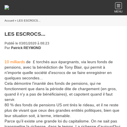
MENU
Accueil
» LES ESCROCS...
LES ESCROCS...
Publié le 03/01/2020 à 08:23
Par
Patrick REYMOND
10 milliards
de £ torchés aux épargnants, via leurs fonds de
pensions, avec la bénédiction de Tony Blair, qui permit à
n'importe quelle société d'escrocs de se faire enregistrer en
quelques secondes...
Cela démontre l'inanité des fonds de pensions, qui ne
fonctionnent que dans la période dite de chargement (en gros,
quand il n'y a pas de bénéficiaires), et capotent quand il faut
servir.
80 % des fonds de pensions US ont tirés le rideau, et il ne reste
plus de vivant que ceux des grandes entités politiques, bien que
leur situation soit, à terme, intenable.
Parce qu'il existe une grande loi du capitalisme. On ne sait pas
transmettre la richesse, dans le temps. La richesse d'aujourd'hui,