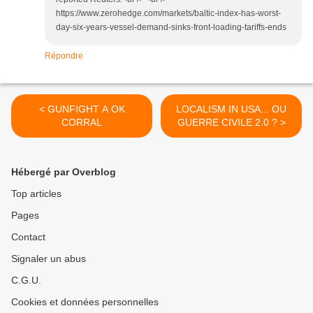
https://www.zerohedge.com/markets/baltic-index-has-worst-
day-six-years-vessel-demand-sinks-front-loading-tariffs-ends
Répondre
< GUNFIGHT A OK
LOCALISM IN USA... OU
CORRAL
GUERRE CIVILE 2.0 ? >
Hébergé par Overblog
Top articles
Pages
Contact
Signaler un abus
C.G.U.
Cookies et données personnelles