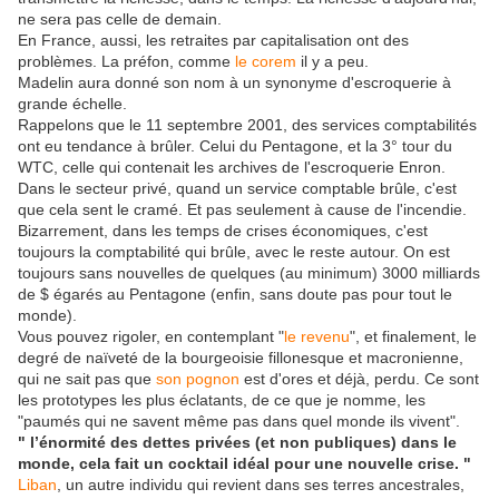
ne sera pas celle de demain.
En France, aussi, les retraites par capitalisation ont des
problèmes. La préfon, comme
le corem
il y a peu.
Madelin aura donné son nom à un synonyme d'escroquerie à
grande échelle.
Rappelons que le 11 septembre 2001, des services comptabilités
ont eu tendance à brûler. Celui du Pentagone, et la 3° tour du
WTC, celle qui contenait les archives de l'escroquerie Enron.
Dans le secteur privé, quand un service comptable brûle, c'est
que cela sent le cramé. Et pas seulement à cause de l'incendie.
Bizarrement, dans les temps de crises économiques, c'est
toujours la comptabilité qui brûle, avec le reste autour. On est
toujours sans nouvelles de quelques (au minimum) 3000 milliards
de $ égarés au Pentagone (enfin, sans doute pas pour tout le
monde).
Vous pouvez rigoler, en contemplant "
le revenu
", et finalement, le
degré de naïveté de la bourgeoisie fillonesque et macronienne,
qui ne sait pas que
son pognon
est d'ores et déjà, perdu. Ce sont
les prototypes les plus éclatants, de ce que je nomme, les
"paumés qui ne savent même pas dans quel monde ils vivent".
" l’énormité des dettes privées (et non publiques) dans le
monde, cela fait un cocktail idéal pour une nouvelle crise. "
Liban
, un autre individu qui revient dans ses terres ancestrales,