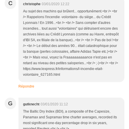
C
christophe
03/01/2020 12:22
Au sujet des machins qui brûlent... opportunément.<br /> <br
/> Rappelons l'incendie -volontaire- du siège... du Crédit
Lyonnais ! En 1996...<br /> <br /> Sans compter d'autres
incendies... tout aussi "volontaires" qui détruisent encore des
archives liées au Crédit Lyonnais (comme au Havre, entrepôt
d'IBI SA, ex filiale de la banque)...<br /> <br /> Pas de bol !<br
/> <br /> Le début des années 90... était catastrophique pour
la banque (pertes colossales, affaire Adidas Tapie etc.)<br />
<br /> Mais voui, voyez la Fraaaaaaaaaance n'est pas en
retard au niveau des petites saloperies...<br /> ;-)<br /> <br />
https://www.lexpress.fr/informations/l-incendie-etait-
volontaire_627165.html
Répondre
G
gutknecht
03/01/2020 11:12
The Baltic Dry Index (BDI), a composite of the Capesize,
Panamax and Supramax time charter averages, recorded its
most significant one-day percentage drop in six years,
reported Reuters.<br /> <br />