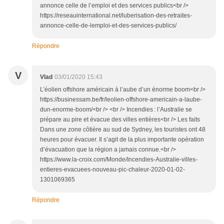
annonce celle de l’emploi et des services publics<br />
https://reseauinternational.net/luberisation-des-retraites-
annonce-celle-de-lemploi-et-des-services-publics/
Répondre
V
Vlad
03/01/2020 15:43
L’éolien offshore américain à l’aube d’un énorme boom<br />
https://businessam.be/fr/leolien-offshore-americain-a-laube-
dun-enorme-boom/<br /> <br /> Incendies : l’Australie se
prépare au pire et évacue des villes entières<br /> Les faits
Dans une zone côtière au sud de Sydney, les touristes ont 48
heures pour évacuer. Il s’agit de la plus importante opération
d’évacuation que la région a jamais connue.<br />
https://www.la-croix.com/Monde/Incendies-Australie-villes-
entieres-evacuees-nouveau-pic-chaleur-2020-01-02-
1301069365
Répondre