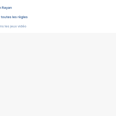
im Rayan
 toutes les règles
s les jeux vidéo
us choquant de Rockstar ? - Le scandale BULLY
e plus moche de Steam
du RÊVE tourne au CAUCHEMAR
pendant 8 heures
it… à tort
umiliés par un jeu vidéo
ire - Final Fantasy 8
ti un empire - Age of Empires
story DOFUS