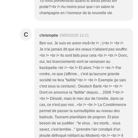
Tu nous previendras quand tu auras perdu ton
poste?<br /> Au moins pour que l on sabre le
champagne en l honneur de ta nouvelle vie.
C
christophe
29/05/2020 12:21
Ben oui. Je suis en avion moâ<br /> ;-)<br /> <br />
Je n'ai jamais dit que les veaux n'allaient pas souffrir.
<br /> <br /> Ils sont faits pour cela.<br /> <br /> Donc,
oui, les licenciements vont se ramasser au
tractopelle.<br /> <br /> Et alors ?<br /> <br /> Par
contre, ce que j'affirme... c'est qu'aucune grande
société ne fera "faillite"<br /> <br /> Exemple (je sais
c'est sous la ceinture) : Deutsch Bank.<br /> <br />
Dont on annonce la "faillite" depuis.... 2008 ?<br />
<br /> Désolé, mais le mec dur de l'oreille, dans ce
cas, ce n'est pas moi...<br /> <br /> La Covidémence
permet de passer la surmultipliée au niveau des
bailouts. Tsunami planétaire de pognon. Et plus
besoin de se justifier : "le virus... les morts... vous
savez, c'est terrible..." (prendre l'air constipé d'un
jésuite défroqué militant au Modem).<br /> <br /> Il