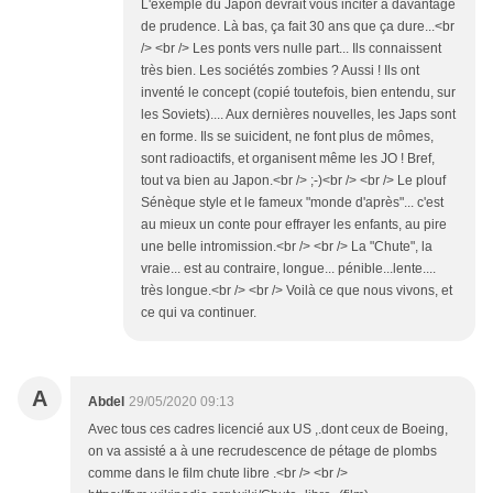
L'exemple du Japon devrait vous inciter à davantage
de prudence. Là bas, ça fait 30 ans que ça dure...<br
/> <br /> Les ponts vers nulle part... Ils connaissent
très bien. Les sociétés zombies ? Aussi ! Ils ont
inventé le concept (copié toutefois, bien entendu, sur
les Soviets).... Aux dernières nouvelles, les Japs sont
en forme. Ils se suicident, ne font plus de mômes,
sont radioactifs, et organisent même les JO ! Bref,
tout va bien au Japon.<br /> ;-)<br /> <br /> Le plouf
Sénèque style et le fameux "monde d'après"... c'est
au mieux un conte pour effrayer les enfants, au pire
une belle intromission.<br /> <br /> La "Chute", la
vraie... est au contraire, longue... pénible...lente....
très longue.<br /> <br /> Voilà ce que nous vivons, et
ce qui va continuer.
A
Abdel
29/05/2020 09:13
Avec tous ces cadres licencié aux US ,.dont ceux de Boeing,
on va assisté a à une recrudescence de pétage de plombs
comme dans le film chute libre .<br /> <br />