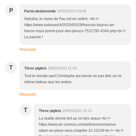
P
Particuledumonde
30/05/2020 03:48
Hahaha, le maire de Pau est en colère :<br />
https://www.sudouest.fr/2020/05/29/francois-bayrou-air-
france-nous-prend-pour-des-ploucs-7522795-4344.php<br />
Le pauvre !
Répondre
T
Three piglets
29/05/2020 11:43
Tout le monde sauf Christophe qui pense ne pas étre sur le
même bateau que les autres.
Répondre
T
Three piglets
29/05/2020 19:13
La realite donne tort au roi des veaux:<br />
https://www.air-cosmos.com/article/coronavirus-
latam-se-place-sous-chapitre-11-23139<br /> <br />