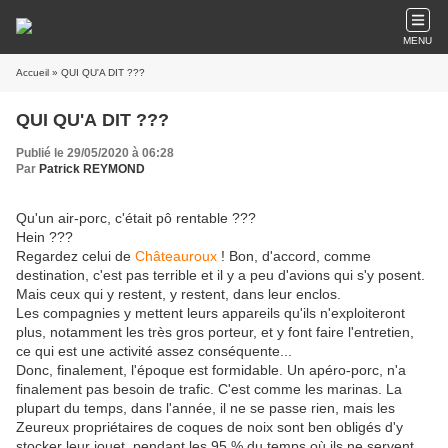
MENU
Accueil
» QUI QU'A DIT ???
QUI QU'A DIT ???
Publié le 29/05/2020 à 06:28
Par
Patrick REYMOND
Qu'un air-porc, c'était pô rentable ???
Hein ???
Regardez celui de
Châteauroux
! Bon, d'accord, comme
destination, c'est pas terrible et il y a peu d'avions qui s'y posent.
Mais ceux qui y restent, y restent, dans leur enclos.
Les compagnies y mettent leurs appareils qu'ils n'exploiteront
plus, notamment les très gros porteur, et y font faire l'entretien,
ce qui est une activité assez conséquente...
Donc, finalement, l'époque est formidable. Un apéro-porc, n'a
finalement pas besoin de trafic. C'est comme les marinas. La
plupart du temps, dans l'année, il ne se passe rien, mais les
Zeureux propriétaires de coques de noix sont ben obligés d'y
stocker leur jouet, pendant les 95 % du temps où ils ne servent