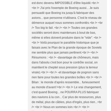
est donc devenu IMPOSSIBLE d'être liquidé.<br />
<br /> J'ai pris l'exemple de Boeing aussi... Je suis
persuadé que Boeing ira jusqu'à fabriquer des
avions... que personne n'utilisera. C'est le niveau de
démence auquel nous sommes confrontés.<br /> <br
/> Too big to fail. <br /> <br /> Toutes ces grandes
sociétés seront donc maintenues à bout de bas,
même si elles doivent produire dans le "vide". <br />
<br /> Voilà pourquoi le parallèle historique que je
faisais avec le Plan de la grande époque de Soviets
me semble plus que jamais pertinent.<br /> <br />
Résumons : <br /> -davantage de chômeurs, mais
dans l'absolu c'est bon pour le contrôle social, on
maintient le cheptel sous pression (plus la terreur
virale).<br /> <br /> -et davantage de pognon sans
rien faire pour toutes les grandes boîtes.<br /> <br />
Bilan : le monde d'après ressemble... furieusement
au monde d'avant !<br /> <br /> Le vrai changement,
c'est quand Boeing... ne POURRA PLUS fabriquer
des navions à la con... Car plus de ressources, plus
de métal, plus de câbles, plus d'ingés, plus rien...<br
/> <br /> Nous en sommes loin.<br /> <br />