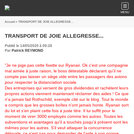
MENU
Accueil
» TRANSPORT DE JOIE ALLEGRESSE...
TRANSPORT DE JOIE ALLEGRESSE...
Publié le 14/05/2020 à 09:28
Par
Patrick REYMOND
"Je ne pige pas cette fixette sur Ryanair. Ok c'est une compagnie
mal aimée à juste raison, le boss détestable déclarant qu'il ne
compte pas laisser un siège vide entre les passagers des avions
pour respecter la distanciation sociale.
Des entreprises qui versent de gros dividendes et rachètent leurs
propres actions viennent maintenant réclamer des aides ! Ce que
n'a jamais fait Rothschild, exemple cité sur le blog. Tout le monde
a compris que les grosses boîtes n'ont jamais honte. Ryanair sort
du lot et s'en plaint cette fois à juste titre. Il lui suffit pour le
moment de virer 3000 employés comme les autres. Toutes les
subventions et avantages qu'il a touchés jusqu'à présent sont les
mêmes pour les autres. S'il veut attaquer la concurrence
déloyale, ce n'est pas pour demander de l'aide à son propre