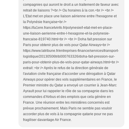
compagnies qui auront le droit a un traitement de faveur avec
retrait de liaisons ?<br /> Ou horaires à la con.<br /> <br />
L'Etat met en place une liaison aérienne entre l'hexagone et
la Polynésie française<br />
https://la1ere.francetvinfo.fr/polynesie/l-etat-met-en-place-
une-liaison-aerienne-entre-l-hexagone-et-la-polynesie-
francaise-819740.html<br /> <br /> Doha fait pression sur
Paris pour obtenir plus de vols pour Qatar Airways<br />
https://www.latribune.fr/entreprises-finance/services/transport-
logistique/20130506trib000763326/doha-fait-pression-sur-
paris-pour-obtenir-plus-de-vols-pour-qatar-airways.html<br />
extrait :<br /> Après le refus de la direction générale de
l'aviation civile française d'accorder une dérogation à Qatar
Airways pour opérer des vols supplémentaires en France, le
Premier ministre du Qatar a envoyé un courrier à Jean-Marc
Ayrault pour lui rappeler le rôle de sa compagnie dans les
commandes d'Airbus et des emplois que cela génère en
France. Une réunion entre les ministères concernés est
prévue prochainement. Mais Paris ne semble pas vouloir
accorder plus de vols à la compagnie qatarie pour ne pas
fragiliser davantage Air France.