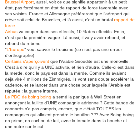
Brussel Airport
, aussi, voit ce que signifie appartenir à un petit
état, pas forcément en état de rapport de force favorable avec
ses voisins. France et Allemagne préféreront que l'aéroport qui
crève soit celui de Bruxelles, et là aussi, c'est un brutal
rapport de
force
.
Airbus
va couper dans ses effectifs, 10 % des effectifs. Enfin,
c'est que la première vague. Là aussi, il va y avoir rebond, et
rebond du rebond...
"
L'Europe
" veut sauver le trouisme (ce n'est pas une erreur
d'orthographe).
Certains s'aperçoivent
que l'Arabie Séoudite est une monoville.
C'est à dire qu'il y a UNE activité, et rien d'autre. Celle-ci est dans
la merde, donc le pays est dans la merde. Comme ils avaient
déjà viré 4 millions de Zimmigrés, ils vont sans doute accélérer la
cadence, et se lancer dans une chose pour laquelle l'Arabie est
réputée : la guerre interne.
Le PDG de boing boing
a semé la panique à Wall Street en
annonçant la faillite d'UNE compagnie aérienne ? Cette bande de
connards n'a pas compris, encore, que c'était TOUTES les
compagnies qui allaient prendre le bouillon ??? Avec Boing boing
en prime, en cochon de lait, avec la tomate dans la bouche et
une autre sur le cul !