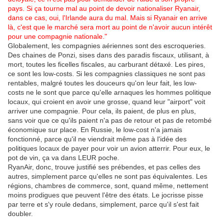
pays. Si ça tourne mal au point de devoir nationaliser Ryanair,
dans ce cas, oui, l'Irlande aura du mal. Mais si Ryanair en arrive
là, c'est que le marché sera mort au point de n'avoir aucun intérêt
pour une compagnie nationale."
Globalement, les compagnies aériennes sont des escroqueries.
Des chaines de Ponzi, sises dans des paradis fiscaux, utilisant, à
mort, toutes les ficelles fiscales, au carburant détaxé. Les pires,
ce sont les low-costs. Si les compagnies classiques ne sont pas
rentables, malgré toutes les douceurs qu'on leur fait, les low-
costs ne le sont que parce qu'elle arnaques les hommes politique
locaux, qui croient en avoir une grosse, quand leur "airport" voit
arriver une compagnie. Pour cela, ils paient, de plus en plus,
sans voir que ce qu'ils paient n'a pas de retour et pas de retombé
économique sur place. En Russie, le low-cost n'a jamais
fonctionné, parce qu'il ne viendrait même pas à l'idée des
politiques locaux de payer pour voir un avion atterrir. Pour eux, le
pot de vin, ça va dans LEUR poche.
RyanAir, donc, trouve justifié ses prébendes, et pas celles des
autres, simplement parce qu'elles ne sont pas équivalentes. Les
régions, chambres de commerce, sont, quand même, nettement
moins prodigues que peuvent l'être des états. Le jocrisse pisse
par terre et s'y roule dedans, simplement, parce qu'il s'est fait
doubler.