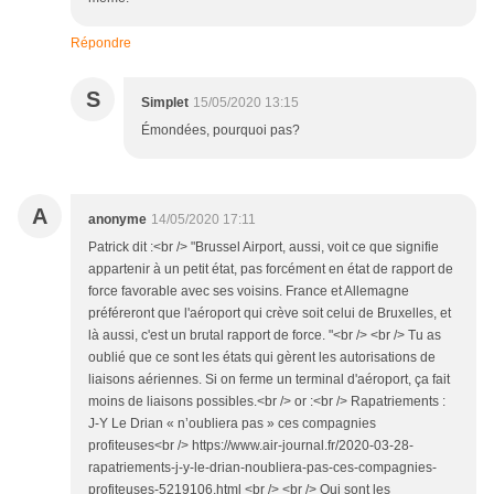
Répondre
S
Simplet
15/05/2020 13:15
Émondées, pourquoi pas?
A
anonyme
14/05/2020 17:11
Patrick dit :<br /> "Brussel Airport, aussi, voit ce que signifie
appartenir à un petit état, pas forcément en état de rapport de
force favorable avec ses voisins. France et Allemagne
préféreront que l'aéroport qui crève soit celui de Bruxelles, et
là aussi, c'est un brutal rapport de force. "<br /> <br /> Tu as
oublié que ce sont les états qui gèrent les autorisations de
liaisons aériennes. Si on ferme un terminal d'aéroport, ça fait
moins de liaisons possibles.<br /> or :<br /> Rapatriements :
J-Y Le Drian « n’oubliera pas » ces compagnies
profiteuses<br /> https://www.air-journal.fr/2020-03-28-
rapatriements-j-y-le-drian-noubliera-pas-ces-compagnies-
profiteuses-5219106.html <br /> <br /> Qui sont les