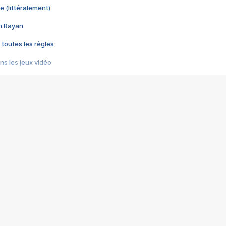
e (littéralement)
im Rayan
 toutes les règles
s les jeux vidéo
us choquant de Rockstar ? - Le scandale BULLY
e plus moche de Steam
du RÊVE tourne au CAUCHEMAR
pendant 8 heures
it… à tort
umiliés par un jeu vidéo
ire - Final Fantasy 8
ti un empire - Age of Empires
story DOFUS