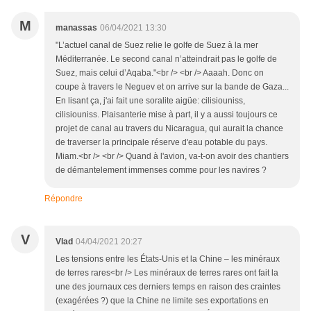
M
manassas
06/04/2021 13:30
"L’actuel canal de Suez relie le golfe de Suez à la mer
Méditerranée. Le second canal n’atteindrait pas le golfe de
Suez, mais celui d’Aqaba."<br /> <br /> Aaaah. Donc on
coupe à travers le Neguev et on arrive sur la bande de Gaza...
En lisant ça, j'ai fait une soralite aigüe: cilisiouniss,
cilisiouniss. Plaisanterie mise à part, il y a aussi toujours ce
projet de canal au travers du Nicaragua, qui aurait la chance
de traverser la principale réserve d'eau potable du pays.
Miam.<br /> <br /> Quand à l'avion, va-t-on avoir des chantiers
de démantelement immenses comme pour les navires ?
Répondre
V
Vlad
04/04/2021 20:27
Les tensions entre les États-Unis et la Chine – les minéraux
de terres rares<br /> Les minéraux de terres rares ont fait la
une des journaux ces derniers temps en raison des craintes
(exagérées ?) que la Chine ne limite ses exportations en