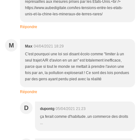
représailles aux mesures prises par les États-Unis.<br />
https://www.aubedigitale.com/les-tensions-entre-les-etats-
unis-et-la-chine-les-mineraux-de-terres-rares/
Répondre
M
Max
04/04/2021 18:29
C'est pourquoi une loi soi disant écolo comme "limiter à un
seul trajet A/R d'avion en un an" est totalement inefficace,
parce que si tout le monde se mettait à prendre l'avion une
fois par an, la pollution exploserait ! Ce sont des lois pondues
par des gens ayant perdu pied avec la réalité
Répondre
D
dupontg
05/04/2021 21:23
ça ferait comme d'habitude..un commerce des droits
...