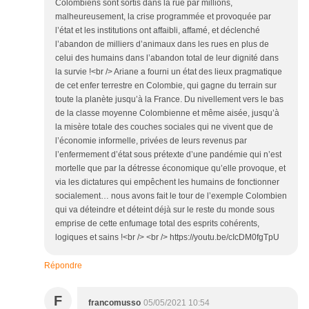
Colombiens sont sortis dans la rue par millions,
malheureusement, la crise programmée et provoquée par
l’état et les institutions ont affaibli, affamé, et déclenché
l’abandon de milliers d’animaux dans les rues en plus de
celui des humains dans l’abandon total de leur dignité dans
la survie !<br /> Ariane a fourni un état des lieux pragmatique
de cet enfer terrestre en Colombie, qui gagne du terrain sur
toute la planète jusqu’à la France. Du nivellement vers le bas
de la classe moyenne Colombienne et même aisée, jusqu’à
la misère totale des couches sociales qui ne vivent que de
l’économie informelle, privées de leurs revenus par
l’enfermement d’état sous prétexte d’une pandémie qui n’est
mortelle que par la détresse économique qu’elle provoque, et
via les dictatures qui empêchent les humains de fonctionner
socialement… nous avons fait le tour de l’exemple Colombien
qui va déteindre et déteint déjà sur le reste du monde sous
emprise de cette enfumage total des esprits cohérents,
logiques et sains !<br /> <br /> https://youtu.be/cIcDM0fgTpU
Répondre
F
francomusso
05/05/2021 10:54