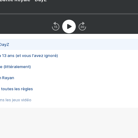
 DayZ
 a 13 ans (et vous l'avez ignoré)
e (littéralement)
im Rayan
 toutes les règles
s les jeux vidéo
us choquant de Rockstar ? - Le scandale BULLY
e plus moche de Steam
du RÊVE tourne au CAUCHEMAR