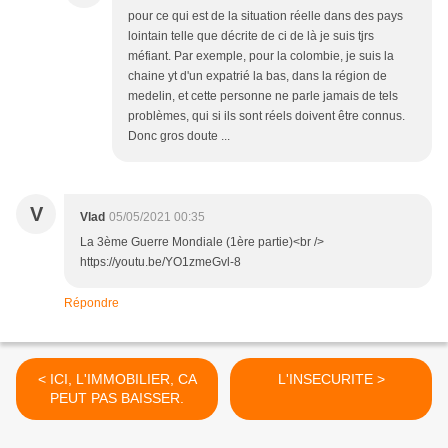
pour ce qui est de la situation réelle dans des pays
lointain telle que décrite de ci de là je suis tjrs
méfiant. Par exemple, pour la colombie, je suis la
chaine yt d'un expatrié la bas, dans la région de
medelin, et cette personne ne parle jamais de tels
problèmes, qui si ils sont réels doivent être connus.
Donc gros doute ...
V
Vlad
05/05/2021 00:35
La 3ème Guerre Mondiale (1ère partie)<br />
https://youtu.be/YO1zmeGvl-8
Répondre
< ICI, L'IMMOBILIER, CA
L'INSECURITE >
PEUT PAS BAISSER.