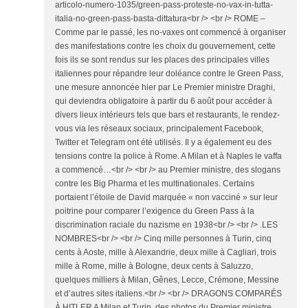
articolo-numero-1035/green-pass-proteste-no-vax-in-tutta-
italia-no-green-pass-basta-dittatura<br /> <br /> ROME –
Comme par le passé, les no-vaxes ont commencé à organiser
des manifestations contre les choix du gouvernement, cette
fois ils se sont rendus sur les places des principales villes
italiennes pour répandre leur doléance contre le Green Pass,
une mesure annoncée hier par Le Premier ministre Draghi,
qui deviendra obligatoire à partir du 6 août pour accéder à
divers lieux intérieurs tels que bars et restaurants, le rendez-
vous via les réseaux sociaux, principalement Facebook,
Twitter et Telegram ont été utilisés. Il y a également eu des
tensions contre la police à Rome. A Milan et à Naples le vaffa
a commencé…<br /> <br /> au Premier ministre, des slogans
contre les Big Pharma et les multinationales. Certains
portaient l’étoile de David marquée « non vacciné » sur leur
poitrine pour comparer l’exigence du Green Pass à la
discrimination raciale du nazisme en 1938<br /> <br /> .LES
NOMBRES<br /> <br /> Cinq mille personnes à Turin, cinq
cents à Aoste, mille à Alexandrie, deux mille à Cagliari, trois
mille à Rome, mille à Bologne, deux cents à Saluzzo,
quelques milliers à Milan, Gênes, Lecce, Crémone, Messine
et d’autres sites italiens.<br /> <br /> DRAGONS COMPARÉS
À HITLER A Milan et Turin, des photos du Premier ministre