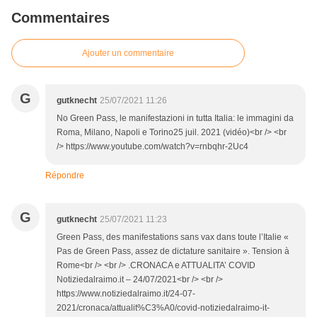
Commentaires
Ajouter un commentaire
G
gutknecht
25/07/2021 11:26
No Green Pass, le manifestazioni in tutta Italia: le immagini da
Roma, Milano, Napoli e Torino25 juil. 2021 (vidéo)<br /> <br
/> https://www.youtube.com/watch?v=rnbqhr-2Uc4
Répondre
G
gutknecht
25/07/2021 11:23
Green Pass, des manifestations sans vax dans toute l’Italie «
Pas de Green Pass, assez de dictature sanitaire ». Tension à
Rome<br /> <br /> .CRONACA e ATTUALITA’ COVID
Notiziedalraimo.it – 24/07/2021<br /> <br />
https://www.notiziedalraimo.it/24-07-
2021/cronaca/attualit%C3%A0/covid-notiziedalraimo-it-