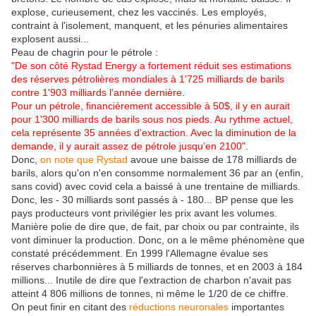
explose, curieusement, chez les vaccinés. Les employés,
contraint à l'isolement, manquent, et les pénuries alimentaires
explosent aussi...
Peau de chagrin pour le pétrole :
"De son côté Rystad Energy a fortement réduit ses estimations
des réserves pétrolières mondiales à 1'725 milliards de barils
contre 1'903 milliards l’année dernière.
Pour un pétrole, financièrement accessible à 50$, il y en aurait
pour 1'300 milliards de barils sous nos pieds. Au rythme actuel,
cela représente 35 années d’extraction. Avec la diminution de la
demande, il y aurait assez de pétrole jusqu’en 2100"
.
Donc,
on note que Rystad
avoue une baisse de 178 milliards de
barils, alors qu'on n'en consomme normalement 36 par an (enfin,
sans covid) avec covid cela a baissé à une trentaine de milliards.
Donc, les - 30 milliards sont passés à - 180... BP pense que les
pays producteurs vont privilégier les prix avant les volumes.
Manière polie de dire que, de fait, par choix ou par contrainte, ils
vont diminuer la production. Donc, on a le même phénomène que
constaté précédemment. En 1999 l'Allemagne évalue ses
réserves charbonnières à 5 milliards de tonnes, et en 2003 à 184
millions... Inutile de dire que l'extraction de charbon n'avait pas
atteint 4 806 millions de tonnes, ni même le 1/20 de ce chiffre.
On peut finir en citant des
réductions neuronales
importantes