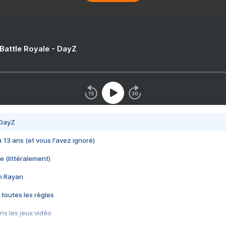
 Battle Royale - DayZ
 DayZ
 a 13 ans (et vous l'avez ignoré)
e (littéralement)
im Rayan
 toutes les règles
s les jeux vidéo