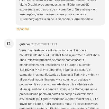
Mario Draghi avec une moustache hitlérienne ont été
exposées, avec des cris de « Nuremberg, Nuremberg » en
arrière-plan, faisant référence aux procès menés à
Nuremberg après la fin de la Seconde Guerre mondiale.
Répondre
G
gutknecht
25/07/2021 11:21
Virus: manifestations anti-restrictions de l’Europe à
l’AustralieInfo<br /> 24 juil 2021 Mise à jour 25.07.2021<br />
<br /> https://information.tv5monde.com/info/virus-
manifestations-anti-restrictions-de-l-europe-l-australie-
418102<br /> <br /> « Liberté! », « Non à la dictature »,
scandaient les manifestants de Naples à Turin.<br /> <br /> «
Mieux vaut mourir libre que vivre comme un esclave »,
pouvait-on lire sur une pancarte devant la cathédrale de
Milan, quand dans le centre historique de Rome, une autre
présentait une photo du portail du camp d’extermination
d’Auschwitz (où figure l’inscription « Arbeit macht frei », « Le
travail rend libre », ndlr), avec ces mots: « Les vaccins vous
rendent libre ».<br /> – Etoiles jaunes –<br /> <br /> A Gênes,