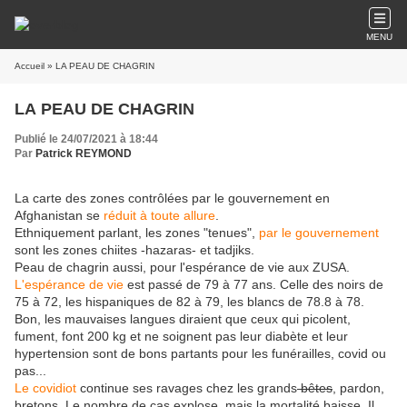
MENU
Accueil
» LA PEAU DE CHAGRIN
LA PEAU DE CHAGRIN
Publié le 24/07/2021 à 18:44
Par
Patrick REYMOND
La carte des zones contrôlées par le gouvernement en
Afghanistan se
réduit à toute allure
.
Ethniquement parlant, les zones "tenues",
par le gouvernement
sont les zones chiites -hazaras- et tadjiks.
Peau de chagrin aussi, pour l'espérance de vie aux ZUSA.
L'espérance de vie
est passé de 79 à 77 ans. Celle des noirs de
75 à 72, les hispaniques de 82 à 79, les blancs de 78.8 à 78.
Bon, les mauvaises langues diraient que ceux qui picolent,
fument, font 200 kg et ne soignent pas leur diabète et leur
hypertension sont de bons partants pour les funérailles, covid ou
pas...
Le covidiot
continue ses ravages chez les grands
bêtes
, pardon,
bretons. Le nombre de cas explose, mais la mortalité baisse. Il