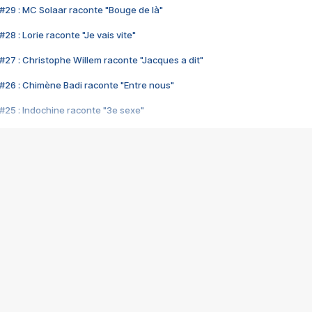
#29 : MC Solaar raconte "Bouge de là"
28 : Lorie raconte "Je vais vite"
#27 : Christophe Willem raconte "Jacques a dit"
#26 : Chimène Badi raconte "Entre nous"
#25 : Indochine raconte "3e sexe"
#24 : Zaho raconte "C'est chelou"
#23 : Patrick Bruel raconte "Au café des délices"
#22 : Kyo raconte "Le chemin"
#21 : Nolwenn Leroy raconte "Cassé"
#20 : Patrick Hernandez raconte "Born to be alive"
#19 : Lorie raconte "Près de moi"
#18 : Michael Jones raconte "A nos actes manqués" (avec Jean-Jacque
#17 : Khaled raconte "Aïcha"