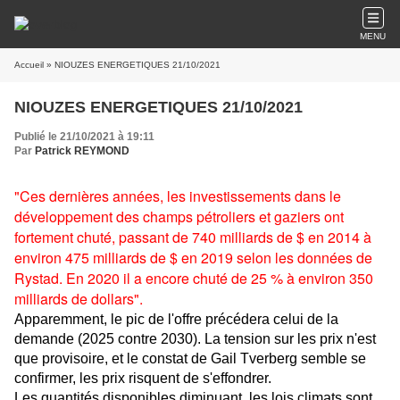
MENU
Accueil
» NIOUZES ENERGETIQUES 21/10/2021
NIOUZES ENERGETIQUES 21/10/2021
Publié le 21/10/2021 à 19:11
Par
Patrick REYMOND
"
Ces dernières année
s, les investissements dans le
développement des champs pétroliers et gaziers ont
fortement chuté, passant de 740 milliards de $ en 2014 à
environ 475 milliards de $ en 2019 selon les données de
Rystad. En 2020 il a encore chuté de 25 % à environ 350
milliards de dollars".
Apparemment, le pic de l'offre précédera celui de la
demande (2025 contre 2030). La tension sur les prix n'est
que provisoire, et le constat de Gail Tverberg semble se
confirmer, les prix risquent de s'effondrer.
Les quantités disponibles diminuant, les lois climats sont