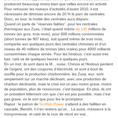
produiront beaucoup moins bien que celles encore en activité.
Pour retrouver les niveaux d'activités d'avant 2010, il est
nécessaire de diminuer encore de 20 % le parc de centrales.
Donc, en tout, la moitié des centrales aura disparu.
Quand on parle de "réserves faibles", pour les centrales
thermiques aux Zusa, c'était quand même
de 140
millions de
tonnes (en gros, trois mois), pour 600 millions consommées
(short tonnes de 907 kilos), soit quand même de trois mois,
comparée aux quelques jours des centrales chinoises et d'un
niveau de 40 millions de tonnes (des vraies) pour 4000 milliards
consommées chaque année. Pour les hindous, c'est aussi très
bas, cela va de quelques heures à quelques jours.
En un mot, ils sont dans la M... ouise, Chinois et Hindous perdent
de l'argent, ont des coupures d'électricité, et sont à bout de
souffle pour la production charbonnière, les Zusa, eux, sont
simplement sur un marché déclinant, avec une production de
charbon déclinante, mais la crise est un peu moins grave, moins
de population, plus de ressources, c'est basique. En plus, ils ont
un président tellement con que c'en est pas possible, mais c'est
pas grave, on le sort que pour lire le prompteur.
Rajout : le patron de
Scottish Power
s'attend à des faillites en
cascade. Bientôt, il n'en restera qu'un... Là aussi, massacre à la
tronçonneuse, et caïd de la cour de récré en vue...