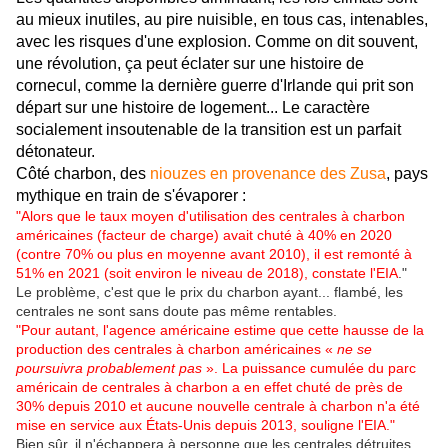
au mieux inutiles, au pire nuisible, en tous cas, intenables,
avec les risques d'une explosion. Comme on dit souvent,
une révolution, ça peut éclater sur une histoire de
cornecul, comme la dernière guerre d'Irlande qui prit son
départ sur une histoire de logement... Le caractère
socialement insoutenable de la transition est un parfait
détonateur.
Côté charbon, des
niouzes en provenance des Zusa
, pays
mythique en train de s'évaporer :
"Alors que le taux moyen d'utilisation des centrales à charbon
américaines (facteur de charge) avait chuté à 40% en 2020
(contre 70% ou plus en moyenne avant 2010), il est remonté à
51% en 2021 (soit environ le niveau de 2018), constate l'EIA
."
Le problème, c'est que le prix du charbon ayant... flambé, les
centrales ne sont sans doute pas même rentables.
"Pour autant, l'agence américaine estime que cette hausse de la
production des centrales à charbon américaines «
ne se
poursuivra probablement pas
». La puissance cumulée du parc
américain de centrales à charbon a en effet chuté de près de
30% depuis 2010 et aucune nouvelle centrale à charbon n'a été
mise en service aux États-Unis depuis 2013, souligne l'EIA."
Bien sûr, il n'échappera à personne que les centrales détruites