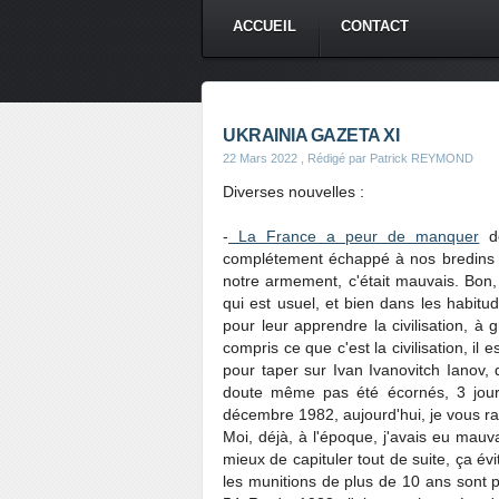
ACCUEIL
CONTACT
UKRAINIA GAZETA XI
22 Mars 2022
, Rédigé par Patrick REYMOND
Diverses nouvelles :
-
La France a peur de manquer
de
complétement échappé à nos bredins d
notre armement, c'était mauvais. Bon, 
qui est usuel, et bien dans les habitu
pour leur apprendre la civilisation,
compris ce que c'est la civilisation, i
pour taper sur Ivan Ivanovitch Ianov, 
doute même pas été écornés, 3 jours
décembre 1982, aujourd'hui, je vous ras
Moi, déjà, à l'époque, j'avais eu mauva
mieux de capituler tout de suite, ça évi
les munitions de plus de 10 ans sont p