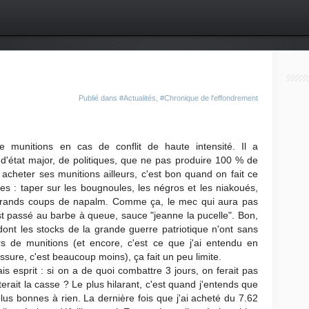
Publié dans
#Actualités
,
#Chronique de l'effondrement
 munitions en cas de conflit de haute intensité. Il a
'état major, de politiques, que ne pas produire 100 % de
acheter ses munitions ailleurs, c'est bon quand on fait ce
des : taper sur les bougnoules, les négros et les niakoués,
 à grands coups de napalm. Comme ça, le mec qui aura pas
l est passé au barbe à queue, sauce "jeanne la pucelle". Bon,
dont les stocks de la grande guerre patriotique n'ont sans
 de munitions (et encore, c'est ce que j'ai entendu en
sure, c'est beaucoup moins), ça fait un peu limite.
is esprit : si on a de quoi combattre 3 jours, on ferait pas
terait la casse ? Le plus hilarant, c'est quand j'entends que
lus bonnes à rien. La dernière fois que j'ai acheté du 7.62