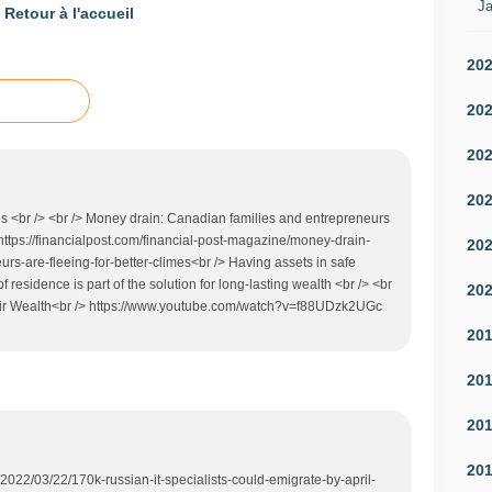
Ja
Retour à l'accueil
20
20
20
20
s <br /> <br /> Money drain: Canadian families and entrepreneurs
> https://financialpost.com/financial-post-magazine/money-drain-
20
rs-are-fleeing-for-better-climes<br /> Having assets in safe
f residence is part of the solution for long-lasting wealth <br /> <br
20
heir Wealth<br /> https://www.youtube.com/watch?v=f88UDzk2UGc
20
20
20
20
022/03/22/170k-russian-it-specialists-could-emigrate-by-april-