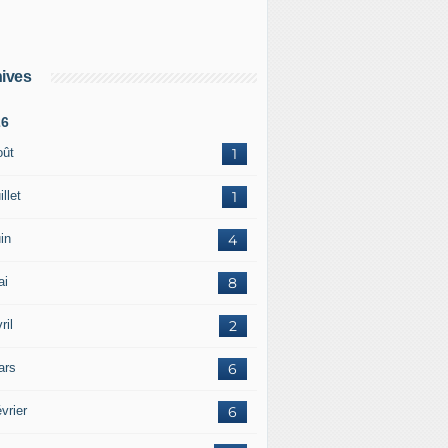
ives
26
oût
1
illet
1
in
4
ai
8
ril
2
ars
6
vrier
6