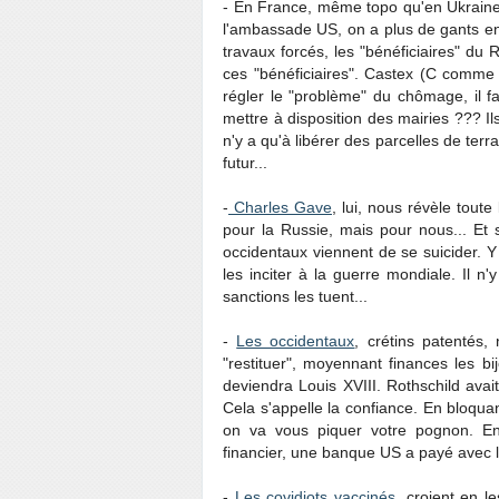
- En France, même topo qu'en Ukraine.
l'ambassade US, on a plus de gants e
travaux forcés, les "bénéficiaires" du
ces "bénéficiaires". Castex (C comme 
régler le "problème" du chômage, il fal
mettre à disposition des mairies ??? Il
n'y a qu'à libérer des parcelles de terrai
futur...
-
Charles Gave
, lui, nous révèle toute
pour la Russie, mais pour nous... Et 
occidentaux viennent de se suicider. Y 
les inciter à la guerre mondiale. Il n
sanctions les tuent...
-
Les occidentaux
, crétins patentés,
"restituer", moyennant finances les b
deviendra Louis XVIII. Rothschild avait 
Cela s'appelle la confiance. En bloquan
on va vous piquer votre pognon. Enf
financier, une banque US a payé avec l
-
Les covidiots vaccinés
, croient en le