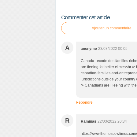
Commenter cet article
Ajouter un commentaire
A
anonyme
23/03/2022 00:05
Canada : exode des familles riche
are fleeing for better climes<br /
canadian-families-and-entrepreneu
jurisdictions outside your country o
/> Canadians are Fleeing with t
Répondre
R
Raminas
22/03/2022 20:34
https://www.themoscowtimes.com/2