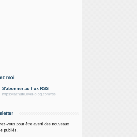
ez-moi
S'abonner au flux RSS
https://lachute.over-blog.com/rss
letter
ez-vous pour être averti des nouveaux
es publiés.