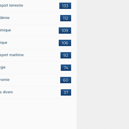
sport terrestre
133
démie
112
émique
109
tique
106
nsport maritime
92
rgie
74
nomie
60
s divers
37