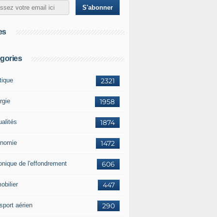
es
gories
tique
2321
rgie
1958
ualités
1874
nomie
1472
onique de l'effondrement
606
obilier
447
sport aérien
290