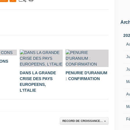
Arch
20
A
Ju
CONS
Ju
DANS LA GRANDE
PENURIE D'URANIUM
CRISE DES PAYS
: CONFIRMATION
M
EUROPEENS,
L'ITALIE
Av
M
Fé
RECORD DE CROISSANCE...