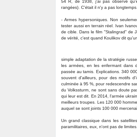
54 R, de 1938, j'ai pas observé qu'el
rangées). C'était il n'y a pas longtemps
- Armes hypersoniques. Non seulement,
tester aussi en terrain réel. Ivan Ivano
de cible. Dans le film "Stalingrad" d
de vérité, c'est quand Koulikov dit qu'u
simple adaptation de la stratégie russe
les armées, en les enfermant dans d
passée au tamis. Explications. 340 00
souvent d'ailleurs, pour des motifs 
culminée à 95 %, pour redescendre sans
du Volkssturm, ne sont sans doute pas
qui leur est dit. En 2014, l'armée ukra
meilleurs troupes. Les 120 000 hommes
auquel se sont joints 100 000 mercenair
Un grand classique dans les satellite
paramilitaires, eux, n'ont pas de limites