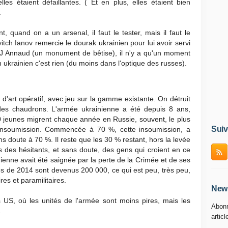
les étaient défaillantes. ( Et en plus, elles étaient bien
.
 quand on a un arsenal, il faut le tester, mais il faut le
vitch Ianov remercie le dourak ukrainien pour lui avoir servi
e JJ Annaud (un monument de bêtise), il n'y a qu'un moment
n ukrainien c'est rien (du moins dans l'optique des russes).
 d'art opératif, avec jeu sur la gamme existante. On détruit
es chaudrons. L'armée ukrainienne a été depuis 8 ans,
0 jeunes migrent chaque année en Russie, souvent, le plus
Suiv
d'insoumission. Commencée à 70 %, cette insoumission, a
 doute à 70 %. Il reste que les 30 % restant, hors la levée
 des hésitants, et sans doute, des gens qui croient en ce
inienne avait été saignée par la perte de la Crimée et de ses
 de 2014 sont devenus 200 000, ce qui est peu, très peu,
es et paramilitaires.
News
s US, où les unités de l'armée sont moins pires, mais les
Abonn
.
articl