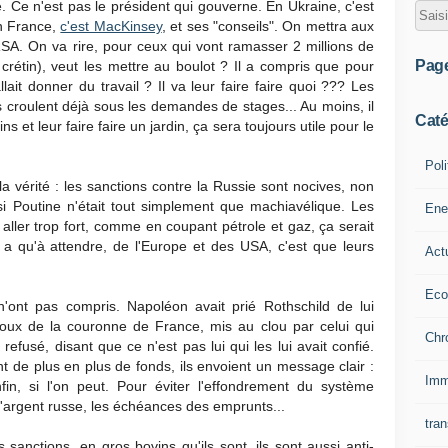
 Ce n'est pas le président qui gouverne. En Ukraine, c'est
n France,
c'est MacKinsey
, et ses "conseils". On mettra aux
 RSA. On va rire, pour ceux qui vont ramasser 2 millions de
Pag
crétin), veut les mettre au boulot ? Il a compris que pour
lait donner du travail ? Il va leur faire faire quoi ??? Les
s croulent déjà sous les demandes de stages... Au moins, il
Caté
ns et leur faire faire un jardin, ça sera toujours utile pour le
Poli
 la vérité : les sanctions contre la Russie sont nocives, non
si Poutine n'était tout simplement que machiavélique. Les
Ene
aller trop fort, comme en coupant pétrole et gaz, ça serait
'y a qu'à attendre, de l'Europe et des USA, c'est que leurs
Act
Eco
 n'ont pas compris. Napoléon avait prié Rothschild de lui
ijoux de la couronne de France, mis au clou par celui qui
Chr
refusé, disant que ce n'est pas lui qui les lui avait confié.
t de plus en plus de fonds, ils envoient un message clair :
Imm
in, si l'on peut. Pour éviter l'effondrement du système
'argent russe, les échéances des emprunts...
tran
s sanctions, en gros bovins qu'ils sont, ils sont aussi anti-