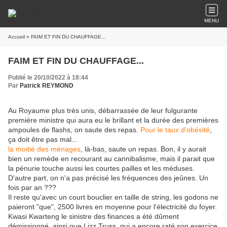
MENU
Accueil
» FAIM ET FIN DU CHAUFFAGE...
FAIM ET FIN DU CHAUFFAGE...
Publié le 20/10/2022 à 18:44
Par
Patrick REYMOND
Au Royaume plus très unis, débarrassée de leur fulgurante
première ministre qui aura eu le brillant et la durée des premières
ampoules de flashs, on saute des repas.
Pour le taux d'obésité
,
ça doit être pas mal...
la moitié des ménages
, là-bas, saute un repas. Bon, il y aurait
bien un remède en recourant au cannibalisme, mais il parait que
la pénurie touche aussi les courtes pailles et les méduses.
D'autre part, on n'a pas précisé les fréquences des jeûnes. Un
fois par an ???
Il reste qu'avec un court bouclier en taille de string, les godons ne
paieront "que", 2500 livres en moyenne pour l'électricité du foyer.
Kwasi Kwarteng le sinistre des finances a été dûment
démissionné, ainsi que Lizz Truss, qui a encore raté son exercice