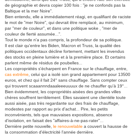
de géographie et devra copier 100 fois : "je ne confonds pas la
Baltique et la mer Noire".
Bien entendu, elle a immédiatement réagi, en qualifiant de raciste
le mot de "mer Noire", qui devrait être remplacé, au minimum,
par "mer de couleur", et dans une politique woke , "mer de
couleur de fierté assumée...".
Tout le monde n'a pas compris, la profondeur de sa politique.
Il est clair qu'entre les Biden, Macron et Truss, la qualité des
politiques occidentaux décline fortement, mettant les invendus
des stocks en pleine lumière et à la première place. Et certains
parlent même de résidus de poubelles...
Les copropriétés s'écharpent en France sur le chauffage, entre,
cas extrême
, celui qui a isolé son grand appartement pour 13500
euros, et chez qui il fait 24° sans chauffage. Sans compter ceux
qui trouvent scaaannndaaaleeeuuuux de ne chauffer qu'à 19°...
Bien évidemment, les copropriétés aisées des grandes villes
chères souffrent terriblement. Elles savaient une clientèle toute
aussi aisée, pas très regardante sur des frais de chauffage,
modestes par rapport au prix d'achat... Pire, les petits
inconvénients, tels que mauvaises expositions, absence
d'isolation, en faisait des "affaires-à-ne-pas-rater"...
Dernière petite nouvelle,
le renouvelable
a couvert la hausse de
la consommation d'électricité l'année dernière.