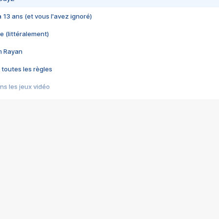
 a 13 ans (et vous l'avez ignoré)
e (littéralement)
im Rayan
 toutes les règles
s les jeux vidéo
us choquant de Rockstar ? - Le scandale BULLY
e plus moche de Steam
du RÊVE tourne au CAUCHEMAR
pendant 8 heures
it… à tort
umiliés par un jeu vidéo
ire - Final Fantasy 8