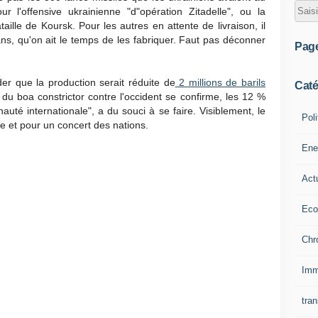
ur l'offensive ukrainienne "d"opération Zitadelle", ou la
ataille de Koursk. Pour les autres en attente de livraison, il
ns, qu'on ait le temps de les fabriquer. Faut pas déconner
Pag
er que la production serait réduite de
2 millions de barils
Caté
 du boa constrictor contre l'occident se confirme, les 12 %
té internationale", a du souci à se faire. Visiblement, le
Poli
ie et pour un concert des nations.
Ene
Act
Eco
Chr
Imm
tran