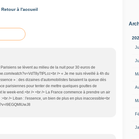
Retour à l'accueil
Arch
20
Ju
Ju
 Parisiens se lèvent au milieu de la nuit pour 30 euros de
ube.com/watch?v=VdT8yTtPLcc<br /> « Je me suis réveillé à 4h du
M
essence » : des dizaines d'automobilistes faisaient la queue dès
nce parisiennes pour tenter de mettre quelques gouttes de
Av
nt le week-end.<br /> <br /> La France commence à prendre un air
 :<br /> Liban : l'essence, un bien de plus en plus inaccessible<br
M
ch?v=l9EGQMIUwJ8
Fé
Ja