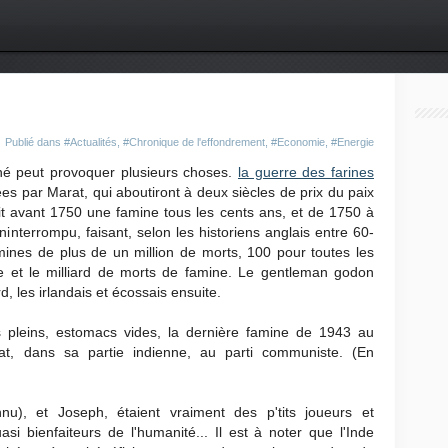
Publié dans
#Actualités
,
#Chronique de l'effondrement
,
#Economie
,
#Energie
hé peut provoquer plusieurs choses.
la guerre des farines
s par Marat, qui aboutiront à deux siècles de prix du paix
ait avant 1750 une famine tous les cents ans, et de 1750 à
interrompu, faisant, selon les historiens anglais entre 60-
mines de plus de un million de morts, 100 pour toutes les
 et le milliard de morts de famine. Le gentleman godon
rd, les irlandais et écossais ensuite.
rs pleins, estomacs vides, la dernière famine de 1943 au
at, dans sa partie indienne, au parti communiste. (En
nu), et Joseph, étaient vraiment des p'tits joueurs et
 bienfaiteurs de l'humanité... Il est à noter que l'Inde