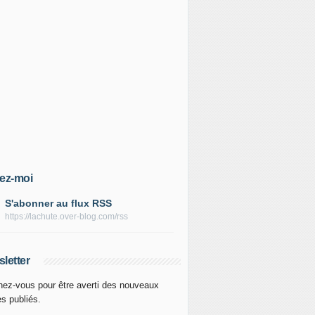
ez-moi
S'abonner au flux RSS
https://lachute.over-blog.com/rss
letter
ez-vous pour être averti des nouveaux
es publiés.