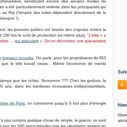
 phénomène, bénéficiant encore des anciens modes de
yes a été particulièrement violente dans les principautés qui
s au Raj (l'empire des indes dépendant directement de la
sespoir !).
gent, les pouvoirs publics ont laissés des crapules mettre la
d 100 fois le coût de production (et même plus).
"L’élite « a
asites …
qui spéculent
». On en dénombre une quarantaine
de
bureaux occupés
. On parle, pour les propriétaires de 453
n que le télé travail cesse... Même l'économie de merde
Suiv
ngtemps que les riches. Nooonnnn ??? Chez les godons, la
00 ans, dans les banlieues écossaises indépendantistes,
iches de Paris
, on consomme jusqu'à 5 fois plus d'énergie
News
Abonn
'a pas compris quelque chose de simple, la guerre, ce sont
articl
 pas les 500 lance-missiles que les ukrainiens avaient au