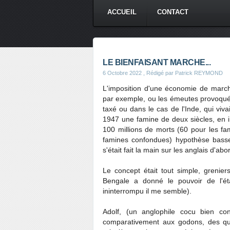
ACCUEIL
CONTACT
LE BIENFAISANT MARCHE...
6 Octobre 2022
, Rédigé par Patrick REYMOND
L'imposition d'une économie de marc
par exemple, ou les émeutes provoquée
taxé ou dans le cas de l'Inde, qui viv
1947 une famine de deux siècles, en in
100 millions de morts (60 pour les fa
famines confondues) hypothèse basse
s'était fait la main sur les anglais d'abo
Le concept était tout simple, grenie
Bengale a donné le pouvoir de l'ét
ininterrompu il me semble).
Adolf, (un anglophile cocu bien con
comparativement aux godons, des quasi