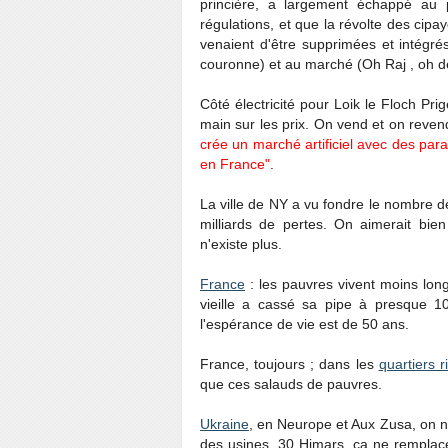
princière, a largement échappé au
régulations, et que la révolte des cipa
venaient d'être supprimées et intégré
couronne) et au marché (Oh Raj , oh dé
Côté électricité pour Loik le Floch Pri
main sur les prix. On vend et on reven
crée un marché artificiel avec des par
en France"
.
La ville de NY a vu fondre le nombre 
milliards de pertes. On aimerait bie
n'existe plus.
France
: les pauvres vivent moins lo
vieille a cassé sa pipe à presque 1
l'espérance de vie est de 50 ans.
France, toujours ; dans les
quartiers r
que ces salauds de pauvres.
Ukraine
, en Neurope et Aux Zusa, on n
des usines. 30 Himars, ça ne remplace