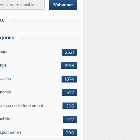
es
gories
tique
2321
rgie
1958
ualités
1874
nomie
1472
onique de l'effondrement
606
obilier
447
sport aérien
290