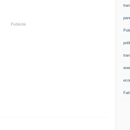
tran
pan
Publicité
Pol
poli
tra
ene
eco
Fait