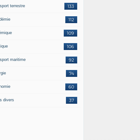
sport terrestre
133
démie
112
émique
109
tique
106
nsport maritime
92
rgie
74
nomie
60
s divers
37