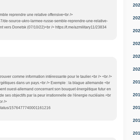
20
ble reprendre une relative offensive<br />
20
07/de-source-ukro-larmee-russe-semble-reprendre-une-relative-
ont vers Donetsk (07/10/22)<br /> https://t.me/azmilitary11/23834
20
20
20
20
trouver comme information intéressante pour le taulier.<br /> <br />
20
ergétiques dans un pays.<br /> Exemple : la blague allemande <br
ment ouest-allemand concernant son bouquet énergétique futur en
20
de ses objectifs par la peur irrationnelle de l'énergie nucléaire.<br
br />
20
t1/status/1576477740001161216
20
20