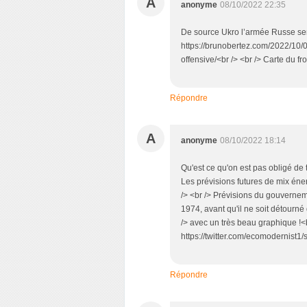
A
anonyme
08/10/2022 22:35
De source Ukro l’armée Russe sem
https://brunobertez.com/2022/10/
offensive/<br /> <br /> Carte du fr
Répondre
A
anonyme
08/10/2022 18:14
Qu'est ce qu'on est pas obligé de 
Les prévisions futures de mix én
/> <br /> Prévisions du gouverne
1974, avant qu'il ne soit détourné 
/> avec un très beau graphique !<
https://twitter.com/ecomodernis
Répondre