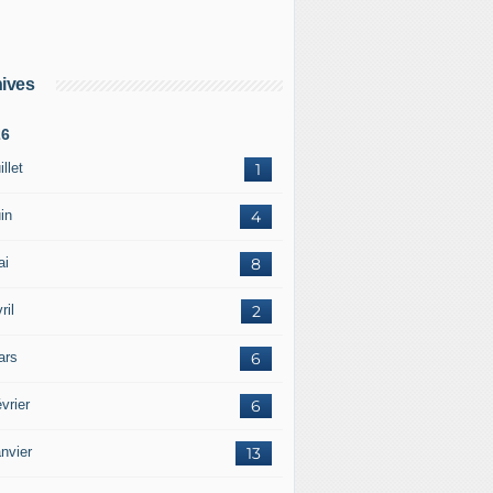
ives
26
illet
1
in
4
ai
8
ril
2
ars
6
vrier
6
nvier
13