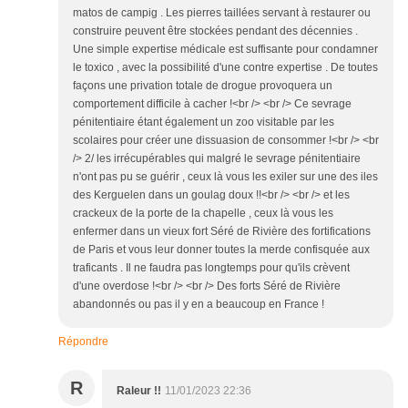
matos de campig . Les pierres taillées servant à restaurer ou
construire peuvent être stockées pendant des décennies .
Une simple expertise médicale est suffisante pour condamner
le toxico , avec la possibilité d'une contre expertise . De toutes
façons une privation totale de drogue provoquera un
comportement difficile à cacher !<br /> <br /> Ce sevrage
pénitentiaire étant également un zoo visitable par les
scolaires pour créer une dissuasion de consommer !<br /> <br
/> 2/ les irrécupérables qui malgré le sevrage pénitentiaire
n'ont pas pu se guérir , ceux là vous les exiler sur une des iles
des Kerguelen dans un goulag doux !!<br /> <br /> et les
crackeux de la porte de la chapelle , ceux là vous les
enfermer dans un vieux fort Séré de Rivière des fortifications
de Paris et vous leur donner toutes la merde confisquée aux
traficants . Il ne faudra pas longtemps pour qu'ils crèvent
d'une overdose !<br /> <br /> Des forts Séré de Rivière
abandonnés ou pas il y en a beaucoup en France !
Répondre
R
Raleur !!
11/01/2023 22:36