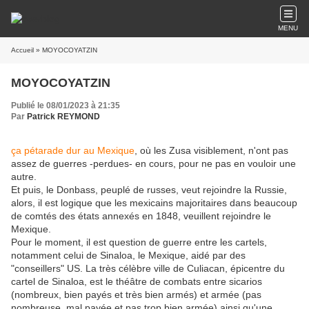
MENU
Accueil
» MOYOCOYATZIN
MOYOCOYATZIN
Publié le 08/01/2023 à 21:35
Par
Patrick REYMOND
ça pétarade dur au Mexique
, où les Zusa visiblement, n'ont pas
assez de guerres -perdues- en cours, pour ne pas en vouloir une
autre.
Et puis, le Donbass, peuplé de russes, veut rejoindre la Russie,
alors, il est logique que les mexicains majoritaires dans beaucoup
de comtés des états annexés en 1848, veuillent rejoindre le
Mexique.
Pour le moment, il est question de guerre entre les cartels,
notamment celui de Sinaloa, le Mexique, aidé par des
"conseillers" US. La très célèbre ville de Culiacan, épicentre du
cartel de Sinaloa, est le théâtre de combats entre sicarios
(nombreux, bien payés et très bien armés) et armée (pas
nombreuse, mal payée et pas trop bien armée) ainsi qu'une