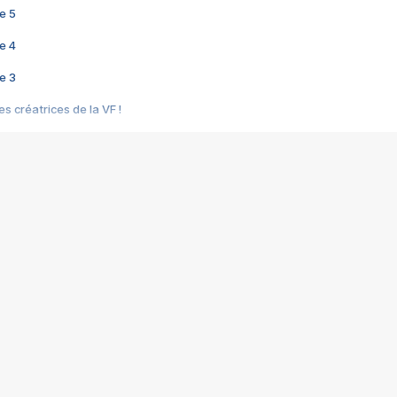
e 5
e 4
e 3
s créatrices de la VF !
e 2
e 1
e Mektoub My Love arrive enfin ! Rencontre avec Shaïn Boumedine et Sal
i : après Toni en famille
elle réalise le bouleversant Dites lui que je l'aime
ais ! Rencontre autour de Vie privée de Rebecca Zlotowski
 de Marguerite, Grave... Rencontre avec Ella Rumpf
 Les Rêveurs, un film intime sur la santé mentale
a avec un film sur le mouvement des Gilets jaunes