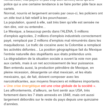
police qui a une certaine tendance à se faire porter pâle face aux
cartels.
Normal, nourris et largement arrosés par ceux-ci, les policiers ont
un zèle tout à fait relatif à les pourchasser...
La population, quand à elle, sait très bien qu'elle est sensée ne
rien dire, voir ou entendre...
Le Mexique, a beaucoup perdu dans l'ALENA, 5 millions
d'emplois agricoles, 2 millions d'emplois industriels correctement
payé, remplacé par 2 millions d'emplois mal rémunérés dans les
maquiladoras. Le trafic de cocaïne avec la Colombie a remplacé
les activités défuntes... La position géographique fait du Mexique
l'entrée naturelle des stupéfiants aux états prétendus unis.
La dégradation de la situation sociale a ouvert la voie non pas
aux cartels, mais à un net accroissement de leur puissance.
Bien entendu aussi, la production pétrolière de Mexique, en
pleine récession, désargente un état mexicain, et les états
mexicains, qui, de fait, doivent composer avec les
narcotraficantes, aux moyens financiers et militaires importants.
«
Une crise énergétique
est une crise globale de la société »
.
Les affrontements, d'ailleurs, se font sentir aux USA, très
fortement dans les 7 états annexés en 1848, mais ont aussi
largement débordés sur le reste du pays depuis une quinzaine
d'années.