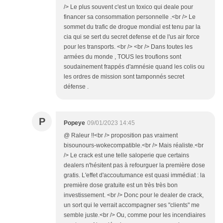
/> Le plus souvent c'est un toxico qui deale pour
financer sa consommation personnelle .<br /> Le
sommet du trafic de drogue mondial est tenu par la
cia qui se sert du secret defense et de l'us air force
pour les transports. <br /> <br /> Dans toutes les
armées du monde , TOUS les troufions sont
soudainement frappés d'amnésie quand les colis ou
les ordres de mission sont tamponnés secret
défense .
P
Popeye
09/01/2023 14:45
@ Raleur !!<br /> proposition pas vraiment
bisounours-wokecompatible.<br /> Mais réaliste.<br
/> Le crack est une telle saloperie que certains
dealers n'hésitent pas à refourguer la première dose
gratis. L'effet d'accoutumance est quasi immédiat : la
première dose gratuite est un très très bon
investissement. <br /> Donc pour le dealer de crack,
un sort qui le verrait accompagner ses "clients" me
semble juste.<br /> Ou, comme pour les incendiaires