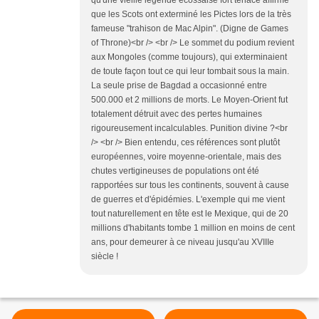
qu'une vieille légende écossaise fort tenace affirme
que les Scots ont exterminé les Pictes lors de la très
fameuse "trahison de Mac Alpin". (Digne de Games
of Throne)<br /> <br /> Le sommet du podium revient
aux Mongoles (comme toujours), qui exterminaient
de toute façon tout ce qui leur tombait sous la main.
La seule prise de Bagdad a occasionné entre
500.000 et 2 millions de morts. Le Moyen-Orient fut
totalement détruit avec des pertes humaines
rigoureusement incalculables. Punition divine ?<br
/> <br /> Bien entendu, ces références sont plutôt
européennes, voire moyenne-orientale, mais des
chutes vertigineuses de populations ont été
rapportées sur tous les continents, souvent à cause
de guerres et d'épidémies. L'exemple qui me vient
tout naturellement en tête est le Mexique, qui de 20
millions d'habitants tombe 1 million en moins de cent
ans, pour demeurer à ce niveau jusqu'au XVIIIe
siècle !