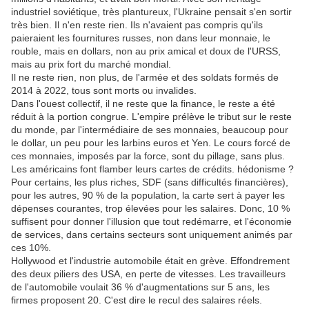
industriel soviétique, très plantureux, l'Ukraine pensait s'en sortir
très bien. Il n'en reste rien. Ils n'avaient pas compris qu'ils
paieraient les fournitures russes, non dans leur monnaie, le
rouble, mais en dollars, non au prix amical et doux de l'URSS,
mais au prix fort du marché mondial.
Il ne reste rien, non plus, de l'armée et des soldats formés de
2014 à 2022, tous sont morts ou invalides.
Dans l'ouest collectif, il ne reste que la finance, le reste a été
réduit à la portion congrue. L'empire prélève le tribut sur le reste
du monde, par l'intermédiaire de ses monnaies, beaucoup pour
le dollar, un peu pour les larbins euros et Yen. Le cours forcé de
ces monnaies, imposés par la force, sont du pillage, sans plus.
Les américains font flamber leurs cartes de crédits. hédonisme ?
Pour certains, les plus riches, SDF (sans difficultés financières),
pour les autres, 90 % de la population, la carte sert à payer les
dépenses courantes, trop élevées pour les salaires. Donc, 10 %
suffisent pour donner l'illusion que tout redémarre, et l'économie
de services, dans certains secteurs sont uniquement animés par
ces 10%.
Hollywood et l'industrie automobile était en grève. Effondrement
des deux piliers des USA, en perte de vitesses. Les travailleurs
de l'automobile voulait 36 % d'augmentations sur 5 ans, les
firmes proposent 20. C'est dire le recul des salaires réels.