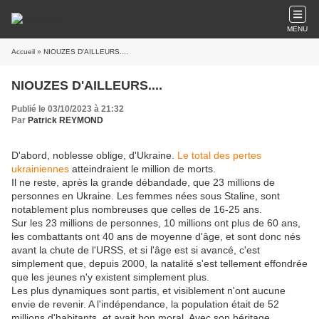
MENU
Accueil
» NIOUZES D'AILLEURS....
NIOUZES D'AILLEURS....
Publié le 03/10/2023 à 21:32
Par
Patrick REYMOND
D'abord, noblesse oblige, d'Ukraine.
Le total des pertes
ukrainiennes
atteindraient le million de morts.
Il ne reste, après la grande débandade, que 23 millions de
personnes en Ukraine. Les femmes nées sous Staline, sont
notablement plus nombreuses que celles de 16-25 ans.
Sur les 23 millions de personnes, 10 millions ont plus de 60 ans,
les combattants ont 40 ans de moyenne d'âge, et sont donc nés
avant la chute de l'URSS, et si l'âge est si avancé, c'est
simplement que, depuis 2000, la natalité s'est tellement effondrée
que les jeunes n'y existent simplement plus.
Les plus dynamiques sont partis, et visiblement n'ont aucune
envie de revenir. A l'indépendance, la population était de 52
millions d'habitants, et avait bon moral. Avec son héritage