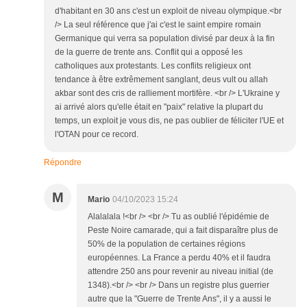
d'habitant en 30 ans c'est un exploit de niveau olympique.<br
/> La seul référence que j'ai c'est le saint empire romain
Germanique qui verra sa population divisé par deux à la fin
de la guerre de trente ans. Conflit qui a opposé les
catholiques aux protestants. Les conflits religieux ont
tendance à être extrêmement sanglant, deus vult ou allah
akbar sont des cris de ralliement mortifère. <br /> L'Ukraine y
ai arrivé alors qu'elle était en "paix" relative la plupart du
temps, un exploit je vous dis, ne pas oublier de féliciter l'UE et
l'OTAN pour ce record.
Répondre
M
Mario
04/10/2023 15:24
Alalalala !<br /> <br /> Tu as oublié l'épidémie de
Peste Noire camarade, qui a fait disparaître plus de
50% de la population de certaines régions
européennes. La France a perdu 40% et il faudra
attendre 250 ans pour revenir au niveau initial (de
1348).<br /> <br /> Dans un registre plus guerrier
autre que la "Guerre de Trente Ans", il y a aussi le