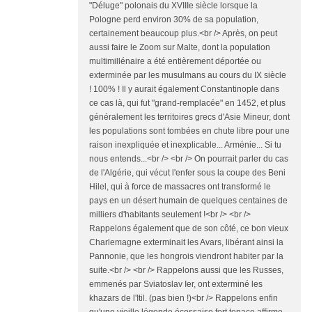
"Déluge" polonais du XVIIIe siècle lorsque la
Pologne perd environ 30% de sa population,
certainement beaucoup plus.<br /> Après, on peut
aussi faire le Zoom sur Malte, dont la population
multimillénaire a été entièrement déportée ou
exterminée par les musulmans au cours du IX siècle
! 100% ! Il y aurait également Constantinople dans
ce cas là, qui fut "grand-remplacée" en 1452, et plus
généralement les territoires grecs d'Asie Mineur, dont
les populations sont tombées en chute libre pour une
raison inexpliquée et inexplicable... Arménie... Si tu
nous entends...<br /> <br /> On pourrait parler du cas
de l'Algérie, qui vécut l'enfer sous la coupe des Beni
Hilel, qui à force de massacres ont transformé le
pays en un désert humain de quelques centaines de
milliers d'habitants seulement !<br /> <br />
Rappelons également que de son côté, ce bon vieux
Charlemagne exterminait les Avars, libérant ainsi la
Pannonie, que les hongrois viendront habiter par la
suite.<br /> <br /> Rappelons aussi que les Russes,
emmenés par Sviatoslav Ier, ont exterminé les
khazars de l'Itil. (pas bien !)<br /> Rappelons enfin