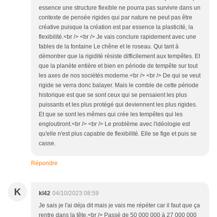
essence une structure flexible ne pourra pas survivre dans un
contexte de pensée rigides qui par nature ne peut pas être
créative puisque la création est par essence la plasticité, la
flexibilité.<br /> <br /> Je vais conclure rapidement avec une
fables de la fontaine Le chêne et le roseau. Qui tant à
démontrer que la rigidité résiste difficilement aux tempêtes. Et
que la planète entière et bien en période de tempête sur tout
les axes de nos sociétés moderne.<br /> <br /> De qui se veut
rigide se verra donc balayer. Mais le comble de cette période
historique est que se sont ceux qui se pensaient les plus
puissants et les plus protégé qui deviennent les plus rigides.
Et que se sont les mêmes qui crée les tempêtes qui les
engloutiront.<br /> <br /> Le problème avec l'idéologie est
qu'elle n'est plus capable de flexibilité. Elle se fige et puis se
casse.
Répondre
K
kl42
04/10/2023 08:59
Je sais je l'ai déja dit mais je vais me répéter car il faut que ça
rentre dans la tête.<br /> Passé de 50 000 000 à 27 000 000