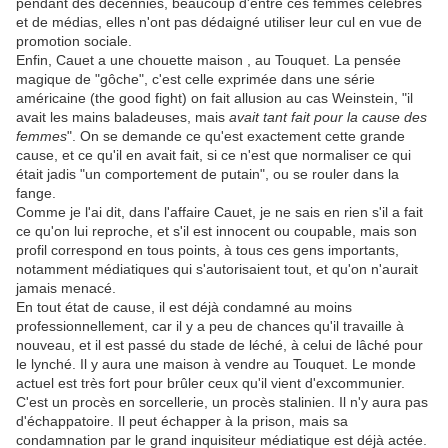
pendant des décennies, beaucoup d'entre ces femmes célèbres
et de médias, elles n'ont pas dédaigné utiliser leur cul en vue de
promotion sociale.
Enfin, Cauet a une chouette maison , au Touquet. La pensée
magique de "gôche", c'est celle exprimée dans une série
américaine (the good fight) on fait allusion au cas Weinstein, "il
avait les mains baladeuses, mais
avait tant fait pour la cause des
femmes
". On se demande ce qu'est exactement cette grande
cause, et ce qu'il en avait fait, si ce n'est que normaliser ce qui
était jadis "un comportement de putain", ou se rouler dans la
fange.
Comme je l'ai dit, dans l'affaire Cauet, je ne sais en rien s'il a fait
ce qu'on lui reproche, et s'il est innocent ou coupable, mais son
profil correspond en tous points, à tous ces gens importants,
notamment médiatiques qui s'autorisaient tout, et qu'on n'aurait
jamais menacé.
En tout état de cause, il est déjà condamné au moins
professionnellement, car il y a peu de chances qu'il travaille à
nouveau, et il est passé du stade de léché, à celui de lâché pour
le lynché. Il y aura une maison à vendre au Touquet. Le monde
actuel est très fort pour brûler ceux qu'il vient d'excommunier.
C'est un procès en sorcellerie, un procès stalinien. Il n'y aura pas
d'échappatoire. Il peut échapper à la prison, mais sa
condamnation par le grand inquisiteur médiatique est déjà actée.