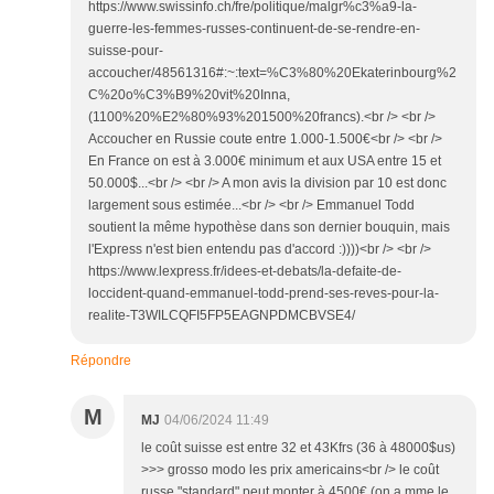
https://www.swissinfo.ch/fre/politique/malgr%c3%a9-la-
guerre-les-femmes-russes-continuent-de-se-rendre-en-
suisse-pour-
accoucher/48561316#:~:text=%C3%80%20Ekaterinbourg%2
C%20o%C3%B9%20vit%20Inna,
(1100%20%E2%80%93%201500%20francs).<br /> <br />
Accoucher en Russie coute entre 1.000-1.500€<br /> <br />
En France on est à 3.000€ minimum et aux USA entre 15 et
50.000$...<br /> <br /> A mon avis la division par 10 est donc
largement sous estimée...<br /> <br /> Emmanuel Todd
soutient la même hypothèse dans son dernier bouquin, mais
l'Express n'est bien entendu pas d'accord :))))<br /> <br />
https://www.lexpress.fr/idees-et-debats/la-defaite-de-
loccident-quand-emmanuel-todd-prend-ses-reves-pour-la-
realite-T3WILCQFI5FP5EAGNPDMCBVSE4/
Répondre
M
MJ
04/06/2024 11:49
le coût suisse est entre 32 et 43Kfrs (36 à 48000$us)
>>> grosso modo les prix americains<br /> le coût
russe "standard" peut monter à 4500€ (on a mme le