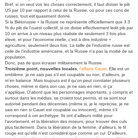
Bref, si on veut voir les choses correctement, il faut diviser le pib
US par 10 par rapport à celui de la Russie, où pour ces cons de
russes, tout est quasiment donné.
Si la Biélorussie + la Russie ne représente officiellement que 3.3
% du pib de l'ouest collectif, si on divise effectivement ledit pib par
10 on arrive à un niveau plus réaliste de seulement 3 fois plus
élevé, et pour l'économie réelle, c'est à dire industrie +
agriculture, seulement deux fois. La taille de l'industrie russe est
celle de l'industrie américaine, et la Russie n'a pas la moitié de sa
population.
Donc, pas de quoi écraser militairement la Russie.
Troisième point, nouvelles locales
,
l'affaire Cauet
. Elle est un
emblème. je ne sais pas s'il est coupable ou non, d'ailleurs, je
m'en balance. Mais toujours est il qu'on peut constater plusieurs
choses, même si dans son cas, je ne sais en rien, si ça
s'applique. D'abord que les personnages importants, y compris et
surtout dans les médias, se croient tout permis, et se sont tout
autorisé pendant des décennies (même si, je le reprécise, je ne
sais en rien si Cauet est coupable ou innocent), même s'il
correspond à cet archétype. Ils ont d'ailleurs milité pour
l'avortement, et la libération des moeurs, pour trouver des culs
plus facilement. Dans la libération de la femme, d'ailleurs, le fil
rouge est qu'elle n'est considéré que comme un cul. D'ailleurs,