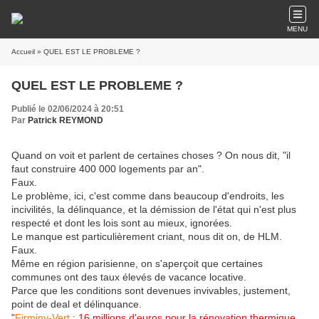
MENU
Accueil
» QUEL EST LE PROBLEME ?
QUEL EST LE PROBLEME ?
Publié le 02/06/2024 à 20:51
Par
Patrick REYMOND
Quand on voit et parlent de certaines choses ? On nous dit, "il
faut construire 400 000 logements par an".
Faux.
Le problème, ici, c'est comme dans beaucoup d'endroits, les
incivilités, la délinquance, et la démission de l'état qui n'est plus
respecté et dont les lois sont au mieux, ignorées.
Le manque est particulièrement criant, nous dit on, de HLM.
Faux.
Même en région parisienne, on s'aperçoit que certaines
communes ont des taux élevés de vacance locative.
Parce que les conditions sont devenues invivables, justement,
point de deal et délinquance.
"
Firminy-Vert
: 16 millions d'euros pour la rénovation thermique