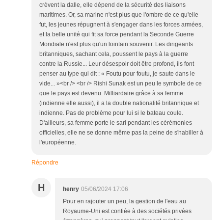
crèvent la dalle, elle dépend de la sécurité des liaisons
maritimes. Or, sa marine n'est plus que l'ombre de ce qu'elle
fut, les jeunes répugnent à s'engager dans les forces armées,
et la belle unité qui fit sa force pendant la Seconde Guerre
Mondiale n'est plus qu'un lointain souvenir. Les dirigeants
britanniques, sachant cela, poussent le pays à la guerre
contre la Russie... Leur désespoir doit être profond, ils font
penser au type qui dit : « Foutu pour foutu, je saute dans le
vide... »<br /> <br /> Rishi Sunak est un peu le symbole de ce
que le pays est devenu. Milliardaire grâce à sa femme
(indienne elle aussi), il a la double nationalité britannique et
indienne. Pas de problème pour lui si le bateau coule.
D'ailleurs, sa femme porte le sari pendant les cérémonies
officielles, elle ne se donne même pas la peine de s'habiller à
l'européenne.
Répondre
H
henry
05/06/2024 17:06
Pour en rajouter un peu, la gestion de l'eau au
Royaume-Uni est confiée à des sociétés privées