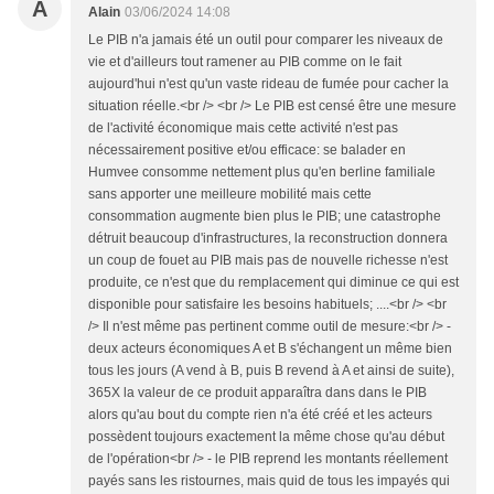
A
Alain
03/06/2024 14:08
Le PIB n'a jamais été un outil pour comparer les niveaux de
vie et d'ailleurs tout ramener au PIB comme on le fait
aujourd'hui n'est qu'un vaste rideau de fumée pour cacher la
situation réelle.<br /> <br /> Le PIB est censé être une mesure
de l'activité économique mais cette activité n'est pas
nécessairement positive et/ou efficace: se balader en
Humvee consomme nettement plus qu'en berline familiale
sans apporter une meilleure mobilité mais cette
consommation augmente bien plus le PIB; une catastrophe
détruit beaucoup d'infrastructures, la reconstruction donnera
un coup de fouet au PIB mais pas de nouvelle richesse n'est
produite, ce n'est que du remplacement qui diminue ce qui est
disponible pour satisfaire les besoins habituels; ....<br /> <br
/> Il n'est même pas pertinent comme outil de mesure:<br /> -
deux acteurs économiques A et B s'échangent un même bien
tous les jours (A vend à B, puis B revend à A et ainsi de suite),
365X la valeur de ce produit apparaîtra dans dans le PIB
alors qu'au bout du compte rien n'a été créé et les acteurs
possèdent toujours exactement la même chose qu'au début
de l'opération<br /> - le PIB reprend les montants réellement
payés sans les ristournes, mais quid de tous les impayés qui