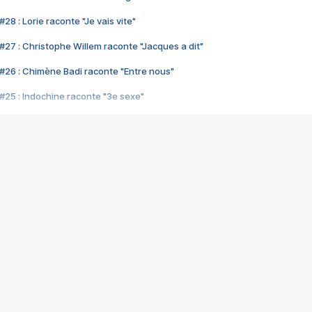
28 : Lorie raconte "Je vais vite"
#27 : Christophe Willem raconte "Jacques a dit"
#26 : Chimène Badi raconte "Entre nous"
#25 : Indochine raconte "3e sexe"
#24 : Zaho raconte "C'est chelou"
#23 : Patrick Bruel raconte "Au café des délices"
#22 : Kyo raconte "Le chemin"
#21 : Nolwenn Leroy raconte "Cassé"
#20 : Patrick Hernandez raconte "Born to be alive"
#19 : Lorie raconte "Près de moi"
#18 : Michael Jones raconte "A nos actes manqués" (avec Jean-Jacque
#17 : Khaled raconte "Aïcha"