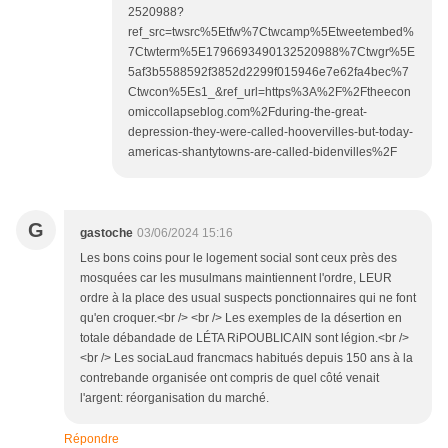
2520988?
ref_src=twsrc%5Etfw%7Ctwcamp%5Etweetembed%
7Ctwterm%5E1796693490132520988%7Ctwgr%5E
5af3b5588592f3852d2299f015946e7e62fa4bec%7
Ctwcon%5Es1_&ref_url=https%3A%2F%2Ftheecon
omiccollapseblog.com%2Fduring-the-great-
depression-they-were-called-hoovervilles-but-today-
americas-shantytowns-are-called-bidenvilles%2F
G
gastoche
03/06/2024 15:16
Les bons coins pour le logement social sont ceux près des
mosquées car les musulmans maintiennent l'ordre, LEUR
ordre à la place des usual suspects ponctionnaires qui ne font
qu'en croquer.<br /> <br /> Les exemples de la désertion en
totale débandade de LÉTA RiPOUBLICAIN sont légion.<br />
<br /> Les sociaLaud francmacs habitués depuis 150 ans à la
contrebande organisée ont compris de quel côté venait
l'argent: réorganisation du marché.
Répondre