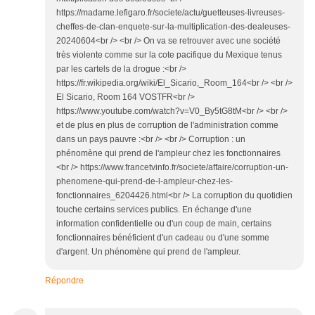
https://madame.lefigaro.fr/societe/actu/guetteuses-livreuses-
cheffes-de-clan-enquete-sur-la-multiplication-des-dealeuses-
20240604<br /> <br /> On va se retrouver avec une société
très violente comme sur la cote pacifique du Mexique tenus
par les cartels de la drogue :<br />
https://fr.wikipedia.org/wiki/El_Sicario,_Room_164<br /> <br />
El Sicario, Room 164 VOSTFR<br />
https://www.youtube.com/watch?v=V0_By5tG8tM<br /> <br />
et de plus en plus de corruption de l'administration comme
dans un pays pauvre :<br /> <br /> Corruption : un
phénomène qui prend de l'ampleur chez les fonctionnaires
<br /> https://www.francetvinfo.fr/societe/affaire/corruption-un-
phenomene-qui-prend-de-l-ampleur-chez-les-
fonctionnaires_6204426.html<br /> La corruption du quotidien
touche certains services publics. En échange d'une
information confidentielle ou d'un coup de main, certains
fonctionnaires bénéficient d'un cadeau ou d'une somme
d'argent. Un phénomène qui prend de l'ampleur.
Répondre