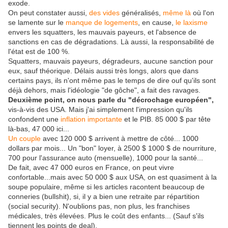
exode.
On peut constater aussi,
des vides
généralisés,
même là
où l'on
se lamente sur le
manque de logements
, en cause,
le laxisme
envers les squatters, les mauvais payeurs, et l'absence de
sanctions en cas de dégradations. Là aussi, la responsabilité de
l'état est de 100 %.
Squatters, mauvais payeurs, dégradeurs, aucune sanction pour
eux, sauf théorique. Délais aussi très longs, alors que dans
certains pays, ils n'ont même pas le temps de dire ouf qu'ils sont
déjà dehors, mais l'idéologie "de gôche", a fait des ravages.
Deuxième point, on nous parle du "décrochage européen",
vis-à-vis des USA. Mais j'ai simplement l'impression qu'ils
confondent une
inflation importante
et le PIB. 85 000 $ par tête
là-bas, 47 000 ici...
Un couple
avec 120 000 $ arrivent à mettre de côté... 1000
dollars par mois... Un "bon" loyer, à 2500 $ 1000 $ de nourriture,
700 pour l'assurance auto (mensuelle), 1000 pour la santé...
De fait, avec 47 000 euros en France, on peut vivre
confortable...mais avec 50 000 $ aux USA, on est quasiment à la
soupe populaire, même si les articles racontent beaucoup de
conneries (bullshit), si, il y a bien une retraite par répartition
(social security). N'oublions pas, non plus, les franchises
médicales, très élevées. Plus le coût des enfants... (Sauf s'ils
tiennent les points de deal).