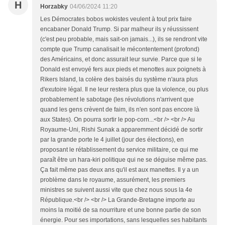
H
Horzabky
04/06/2024 11:20
Les Démocrates bobos wokistes veulent à tout prix faire
encabaner Donald Trump. Si par malheur ils y réussissent
(c'est peu probable, mais sait-on jamais...), ils se rendront vite
compte que Trump canalisait le mécontentement (profond)
des Américains, et donc assurait leur survie. Parce que si le
Donald est envoyé fers aux pieds et menottes aux poignets à
Rikers Island, la colère des baisés du système n'aura plus
d'exutoire légal. Il ne leur restera plus que la violence, ou plus
probablement le sabotage (les révolutions n'arrivent que
quand les gens crèvent de faim, ils n'en sont pas encore là
aux States). On pourra sortir le pop-corn...<br /> <br /> Au
Royaume-Uni, Rishi Sunak a apparemment décidé de sortir
par la grande porte le 4 juillet (jour des élections), en
proposant le rétablissement du service militaire, ce qui me
paraît être un hara-kiri politique qui ne se déguise même pas.
Ça fait même pas deux ans qu'il est aux manettes. Il y a un
problème dans le royaume, assurément, les premiers
ministres se suivent aussi vite que chez nous sous la 4e
République.<br /> <br /> La Grande-Bretagne importe au
moins la moitié de sa nourriture et une bonne partie de son
énergie. Pour ses importations, sans lesquelles ses habitants