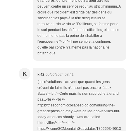
étrangères, qui prennent tout l'argent qu'elles
peuvent contre un service réduit au strict minimum. A
croire que l'occident est dirigé par des gens qui
sabordent les pays à la tête desquels ils se
retrouvent...<br /> <br /> "D'ailleurs, sa femme porte
le sari pendant les cérémonies officielles, elle ne se
donne même pas la peine de s'habiller à
l'européenne."<br /> Il me semble, à confirmer,
qu'elle par contre n'a même pas la nationalité
britannique.
K
kl42
05/06/2024 08:41
(les révolutions n'arrivent que quand les gens
crèvent de faim, ils n'en sont pas encore là aux
States).<br /> Certe mais ils s'en rapproche à grand
pas...<br /> <br />
https://theeconomiccollapseblog.com/during-the-
great-depression-they-were-called-hoovervilles-but-
today-americas-shantytowns-are-called-
bidenvilles/<br /> <br />
https://x.com/SCMountainGoat/status/179669349013