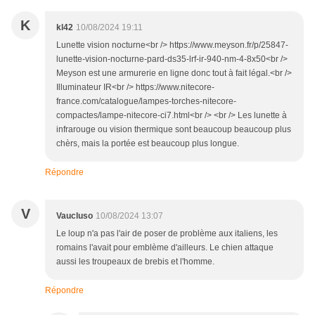
K
kl42
10/08/2024 19:11
Lunette vision nocturne<br /> https://www.meyson.fr/p/25847-
lunette-vision-nocturne-pard-ds35-lrf-ir-940-nm-4-8x50<br />
Meyson est une armurerie en ligne donc tout à fait légal.<br />
Illuminateur IR<br /> https://www.nitecore-
france.com/catalogue/lampes-torches-nitecore-
compactes/lampe-nitecore-ci7.html<br /> <br /> Les lunette à
infrarouge ou vision thermique sont beaucoup beaucoup plus
chèrs, mais la portée est beaucoup plus longue.
Répondre
V
Vaucluso
10/08/2024 13:07
Le loup n'a pas l'air de poser de problème aux italiens, les
romains l'avait pour emblème d'ailleurs. Le chien attaque
aussi les troupeaux de brebis et l'homme.
Répondre