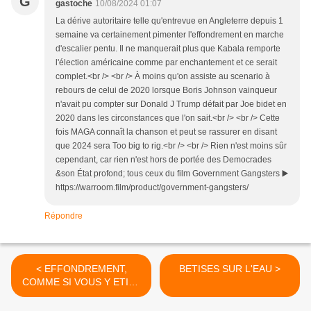
G
gastoche
10/08/2024 01:07
La dérive autoritaire telle qu'entrevue en Angleterre depuis 1
semaine va certainement pimenter l'effondrement en marche
d'escalier pentu. Il ne manquerait plus que Kabala remporte
l'élection américaine comme par enchantement et ce serait
complet.<br /> <br /> À moins qu'on assiste au scenario à
rebours de celui de 2020 lorsque Boris Johnson vainqueur
n'avait pu compter sur Donald J Trump défait par Joe bidet en
2020 dans les circonstances que l'on sait.<br /> <br /> Cette
fois MAGA connaît la chanson et peut se rassurer en disant
que 2024 sera Too big to rig.<br /> <br /> Rien n'est moins sûr
cependant, car rien n'est hors de portée des Democrades
&son État profond; tous ceux du film Government Gangsters ▶️
https://warroom.film/product/government-gangsters/
Répondre
< EFFONDREMENT,
BETISES SUR L'EAU >
COMME SI VOUS Y ETIEZ
XI