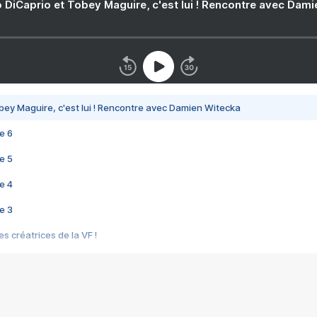
 DiCaprio et Tobey Maguire, c'est lui ! Rencontre avec Dam
bey Maguire, c'est lui ! Rencontre avec Damien Witecka
e 6
e 5
e 4
e 3
s créatrices de la VF !
e 2
e 1
e Mektoub My Love arrive enfin ! Rencontre avec Shaïn Boumedine et Sal