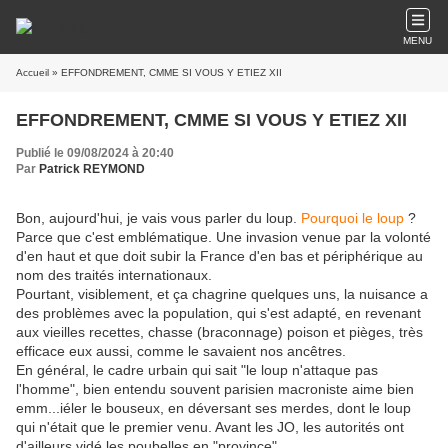
MENU
Accueil
» EFFONDREMENT, CMME SI VOUS Y ETIEZ XII
EFFONDREMENT, CMME SI VOUS Y ETIEZ XII
Publié le 09/08/2024 à 20:40
Par
Patrick REYMOND
Bon, aujourd'hui, je vais vous parler du loup.
Pourquoi le loup
?
Parce que c'est emblématique. Une invasion venue par la volonté
d'en haut et que doit subir la France d'en bas et périphérique au
nom des traités internationaux.
Pourtant, visiblement, et ça chagrine quelques uns, la nuisance a
des problèmes avec la population, qui s'est adapté, en revenant
aux vieilles recettes, chasse (braconnage) poison et pièges, très
efficace eux aussi, comme le savaient nos ancêtres.
En général, le cadre urbain qui sait "le loup n'attaque pas
l'homme", bien entendu souvent parisien macroniste aime bien
emm...iéler le bouseux, en déversant ses merdes, dont le loup
qui n'était que le premier venu. Avant les JO, les autorités ont
d'ailleurs vidé les poubelles en "province".