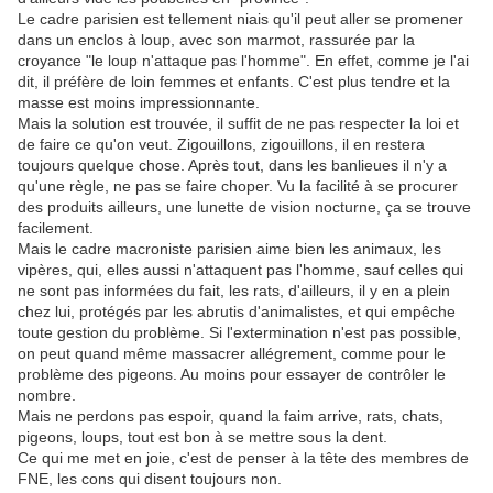
Le cadre parisien est tellement niais qu'il peut aller se promener
dans un enclos à loup, avec son marmot, rassurée par la
croyance "le loup n'attaque pas l'homme". En effet, comme je l'ai
dit, il préfère de loin femmes et enfants. C'est plus tendre et la
masse est moins impressionnante.
Mais la solution est trouvée, il suffit de ne pas respecter la loi et
de faire ce qu'on veut. Zigouillons, zigouillons, il en restera
toujours quelque chose. Après tout, dans les banlieues il n'y a
qu'une règle, ne pas se faire choper. Vu la facilité à se procurer
des produits ailleurs, une lunette de vision nocturne, ça se trouve
facilement.
Mais le cadre macroniste parisien aime bien les animaux, les
vipères, qui, elles aussi n'attaquent pas l'homme, sauf celles qui
ne sont pas informées du fait, les rats, d'ailleurs, il y en a plein
chez lui, protégés par les abrutis d'animalistes, et qui empêche
toute gestion du problème. Si l'extermination n'est pas possible,
on peut quand même massacrer allégrement, comme pour le
problème des pigeons. Au moins pour essayer de contrôler le
nombre.
Mais ne perdons pas espoir, quand la faim arrive, rats, chats,
pigeons, loups, tout est bon à se mettre sous la dent.
Ce qui me met en joie, c'est de penser à la tête des membres de
FNE, les cons qui disent toujours non.