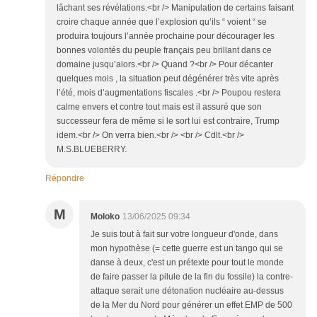
lâchant ses révélations.<br /> Manipulation de certains faisant
croire chaque année que l’explosion qu’ils “ voient “ se
produira toujours l’année prochaine pour décourager les
bonnes volontés du peuple français peu brillant dans ce
domaine jusqu’alors.<br /> Quand ?<br /> Pour décanter
quelques mois , la situation peut dégénérer très vite après
l’été, mois d’augmentations fiscales .<br /> Poupou restera
calme envers et contre tout mais est il assuré que son
successeur fera de même si le sort lui est contraire, Trump
idem.<br /> On verra bien.<br /> <br /> Cdlt.<br />
M.S.BLUEBERRY.
Répondre
M
Moloko
13/06/2025 09:34
Je suis tout à fait sur votre longueur d'onde, dans
mon hypothèse (= cette guerre est un tango qui se
danse à deux, c'est un prétexte pour tout le monde
de faire passer la pilule de la fin du fossile) la contre-
attaque serait une détonation nucléaire au-dessus
de la Mer du Nord pour générer un effet EMP de 500