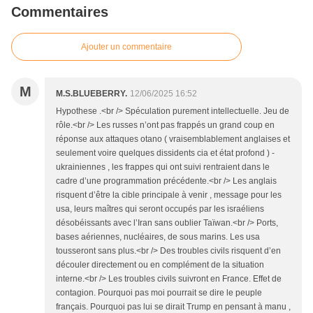
Commentaires
Ajouter un commentaire
M
M.S.BLUEBERRY.
12/06/2025 16:52
Hypothese .<br /> Spéculation purement intellectuelle. Jeu de
rôle.<br /> Les russes n’ont pas frappés un grand coup en
réponse aux attaques otano ( vraisemblablement anglaises et
seulement voire quelques dissidents cia et état profond ) -
ukrainiennes , les frappes qui ont suivi rentraient dans le
cadre d’une programmation précédente.<br /> Les anglais
risquent d’être la cible principale à venir , message pour les
usa, leurs maîtres qui seront occupés par les israéliens
désobéissants avec l’Iran sans oublier Taïwan.<br /> Ports,
bases aériennes, nucléaires, de sous marins. Les usa
tousseront sans plus.<br /> Des troubles civils risquent d’en
découler directement ou en complément de la situation
interne.<br /> Les troubles civils suivront en France. Effet de
contagion. Pourquoi pas moi pourrait se dire le peuple
français. Pourquoi pas lui se dirait Trump en pensant à manu ,