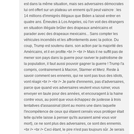
est dans la même situation, mais ses adversaires démocrates
lui ont offert sur un plateau un ennemi qu'il peut vaincre : les
14 millions d'immigrés illégaux que Biden a laissé entrer en
quatre ans. Émeutes à Los Angeles, où l'on voit des étrangers
en situation illégale brûler des drapeaux américains et
parader avec des drapeaux mexicains... Sans compter les
véhicules incendiés et les affrontements avec la police. Du
coup, Trump est soutenu dans. son action par la majorité des
Américains, et il en profite.<br /> <br /> Mais il ne suffit pas de
mener son pays dans la guerre pour raviver le patriotisme de
la population, il faut aussi pouvoir gagner la guerre ! Trump l'a
compris, contrairement à Macron, Starmer et Merz. Reste à
savoir comment ses ennemis, qui ne sont pas tous des idiots,
vont réagir.<br /> <br /> Je parle d'ennemis, pas d'adversaires,
parce que quand vos adversaires veulent vous ruiner, vous
envoyer en taule pour des années, et encouragent à la haine
contre vous, au point que vous échappez de justesse à trois
tentatives d'assassinat (dont au moins une dans laquelle
l'incompétence de ceux qui étaient censés vous protéger était
telle qu'elle laisse à penser qu'ils auraient aimé vous voir
mort), ce ne sont plus des adversaires, ce sont des ennemis.
<br /> <br /> Ceci étant, le pire n'est pas toujours sûr. Je serais