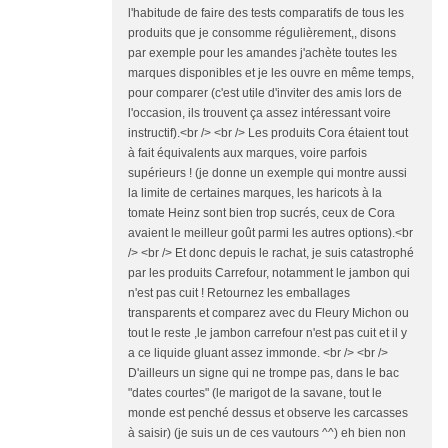
l'habitude de faire des tests comparatifs de tous les
produits que je consomme régulièrement,, disons
par exemple pour les amandes j'achète toutes les
marques disponibles et je les ouvre en même temps,
pour comparer (c'est utile d'inviter des amis lors de
l'occasion, ils trouvent ça assez intéressant voire
instructif).<br /> <br /> Les produits Cora étaient tout
à fait équivalents aux marques, voire parfois
supérieurs ! (je donne un exemple qui montre aussi
la limite de certaines marques, les haricots à la
tomate Heinz sont bien trop sucrés, ceux de Cora
avaient le meilleur goût parmi les autres options).<br
/> <br /> Et donc depuis le rachat, je suis catastrophé
par les produits Carrefour, notamment le jambon qui
n'est pas cuit ! Retournez les emballages
transparents et comparez avec du Fleury Michon ou
tout le reste ,le jambon carrefour n'est pas cuit et il y
a ce liquide gluant assez immonde. <br /> <br />
D'ailleurs un signe qui ne trompe pas, dans le bac
"dates courtes" (le marigot de la savane, tout le
monde est penché dessus et observe les carcasses
à saisir) (je suis un de ces vautours ^^) eh bien non