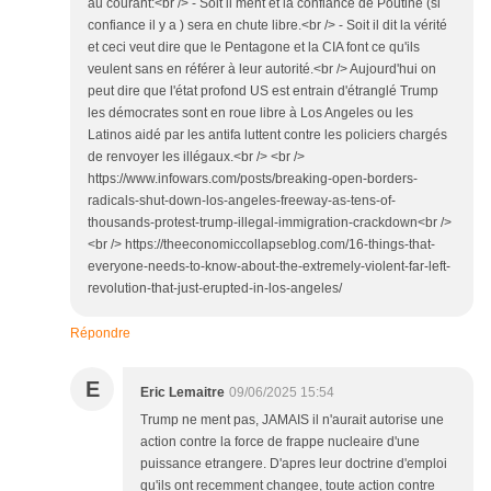
au courant:<br /> - Soit il ment et la confiance de Poutine (si
confiance il y a ) sera en chute libre.<br /> - Soit il dit la vérité
et ceci veut dire que le Pentagone et la CIA font ce qu'ils
veulent sans en référer à leur autorité.<br /> Aujourd'hui on
peut dire que l'état profond US est entrain d'étranglé Trump
les démocrates sont en roue libre à Los Angeles ou les
Latinos aidé par les antifa luttent contre les policiers chargés
de renvoyer les illégaux.<br /> <br />
https://www.infowars.com/posts/breaking-open-borders-
radicals-shut-down-los-angeles-freeway-as-tens-of-
thousands-protest-trump-illegal-immigration-crackdown<br />
<br /> https://theeconomiccollapseblog.com/16-things-that-
everyone-needs-to-know-about-the-extremely-violent-far-left-
revolution-that-just-erupted-in-los-angeles/
Répondre
E
Eric Lemaitre
09/06/2025 15:54
Trump ne ment pas, JAMAIS il n'aurait autorise une
action contre la force de frappe nucleaire d'une
puissance etrangere. D'apres leur doctrine d'emploi
qu'ils ont recemment changee, toute action contre