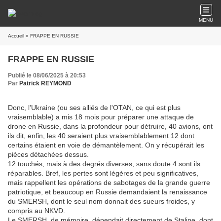
MENU
Accueil
» FRAPPE EN RUSSIE
FRAPPE EN RUSSIE
Publié le 08/06/2025 à 20:53
Par
Patrick REYMOND
Donc, l'Ukraine (ou ses alliés de l'OTAN, ce qui est plus
vraisemblable) a mis 18 mois pour préparer une attaque de
drone en Russie, dans la profondeur pour détruire, 40 avions, ont
ils dit, enfin, les 40 seraient plus vraisemblablement 12 dont
certains étaient en voie de démantèlement. On y récupérait les
pièces détachées dessus.
12 touchés, mais à des degrés diverses, sans doute 4 sont ils
réparables. Bref, les pertes sont légères et peu significatives,
mais rappellent les opérations de sabotages de la grande guerre
patriotique, et beaucoup en Russie demandaient la renaissance
du SMERSH, dont le seul nom donnait des sueurs froides, y
compris au NKVD.
Le SMERSH, de mémoire, dépendait directement de Staline, dont