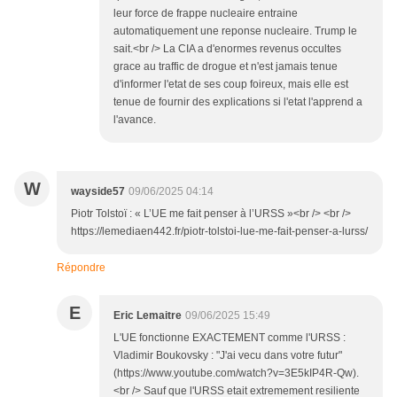
leur force de frappe nucleaire entraine
automatiquement une reponse nucleaire. Trump le
sait.<br /> La CIA a d'enormes revenus occultes
grace au traffic de drogue et n'est jamais tenue
d'informer l'etat de ses coup foireux, mais elle est
tenue de fournir des explications si l'etat l'apprend a
l'avance.
W
wayside57
09/06/2025 04:14
Piotr Tolstoï : « L’UE me fait penser à l’URSS »<br /> <br />
https://lemediaen442.fr/piotr-tolstoi-lue-me-fait-penser-a-lurss/
Répondre
E
Eric Lemaitre
09/06/2025 15:49
L'UE fonctionne EXACTEMENT comme l'URSS :
Vladimir Boukovsky : "J'ai vecu dans votre futur"
(https://www.youtube.com/watch?v=3E5kIP4R-Qw).
<br /> Sauf que l'URSS etait extremement resiliente