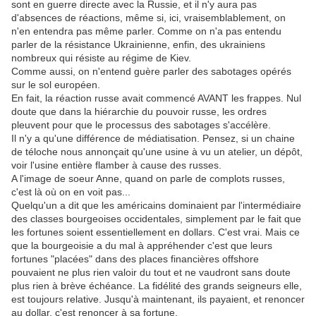
sont en guerre directe avec la Russie, et il n'y aura pas
d'absences de réactions, même si, ici, vraisemblablement, on
n'en entendra pas même parler. Comme on n'a pas entendu
parler de la résistance Ukrainienne, enfin, des ukrainiens
nombreux qui résiste au régime de Kiev.
Comme aussi, on n'entend guère parler des sabotages opérés
sur le sol européen.
En fait, la réaction russe avait commencé AVANT les frappes. Nul
doute que dans la hiérarchie du pouvoir russe, les ordres
pleuvent pour que le processus des sabotages s'accélère.
Il n'y a qu'une différence de médiatisation. Pensez, si un chaine
de téloche nous annonçait qu'une usine à vu un atelier, un dépôt,
voir l'usine entière flamber à cause des russes.
A l'image de soeur Anne, quand on parle de complots russes,
c'est là où on en voit pas...
Quelqu'un a dit que les américains dominaient par l'intermédiaire
des classes bourgeoises occidentales, simplement par le fait que
les fortunes soient essentiellement en dollars. C'est vrai. Mais ce
que la bourgeoisie a du mal à appréhender c'est que leurs
fortunes "placées" dans des places financières offshore
pouvaient ne plus rien valoir du tout et ne vaudront sans doute
plus rien à brève échéance. La fidélité des grands seigneurs elle,
est toujours relative. Jusqu'à maintenant, ils payaient, et renoncer
au dollar, c'est renoncer à sa fortune.