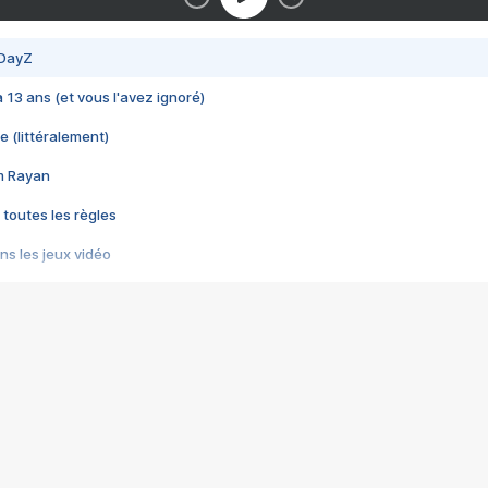
 DayZ
 a 13 ans (et vous l'avez ignoré)
e (littéralement)
im Rayan
 toutes les règles
s les jeux vidéo
us choquant de Rockstar ? - Le scandale BULLY
e plus moche de Steam
du RÊVE tourne au CAUCHEMAR
pendant 8 heures
it… à tort