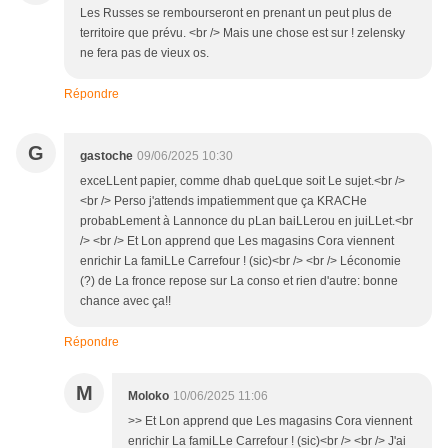
Les Russes se rembourseront en prenant un peut plus de
territoire que prévu. <br /> Mais une chose est sur ! zelensky
ne fera pas de vieux os.
Répondre
G
gastoche
09/06/2025 10:30
exceLLent papier, comme dhab queLque soit Le sujet.<br />
<br /> Perso j'attends impatiemment que ça KRACHe
probabLement à Lannonce du pLan baiLLerou en juiLLet.<br
/> <br /> Et Lon apprend que Les magasins Cora viennent
enrichir La famiLLe Carrefour ! (sic)<br /> <br /> Léconomie
(?) de La fronce repose sur La conso et rien d'autre: bonne
chance avec ça!!
Répondre
M
Moloko
10/06/2025 11:06
>> Et Lon apprend que Les magasins Cora viennent
enrichir La famiLLe Carrefour ! (sic)<br /> <br /> J'ai