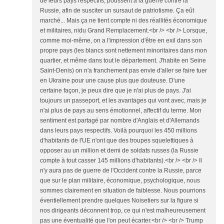
de leurs pays respectifs, poussent à la guerre contre la
Russie, afin de susciter un sursaut de patriotisme. Ça eût
marché... Mais ça ne tient compte ni des réallités économique
et militaires, nidu Grand Remplacement.<br /> <br /> Lorsque,
comme moi-même, on a l'impression d'être en exil dans son
propre pays (les blancs sont nettement minoritaires dans mon
quartier, et même dans tout le département. J'habite en Seine
Saint-Denis) on n'a franchement pas envie d'aller se faire tuer
en Ukraine pour une cause plus que douteuse. D'une
certaine façon, je peux dire que je n'ai plus de pays. J'ai
toujours un passeport, et les avantages qui vont avec, mais je
n'ai plus de pays au sens émotionnel, affectif du terme. Mon
sentiment est partagé par nombre d'Anglais et d'Allemands
dans leurs pays respectifs. Voilà pourquoi les 450 millions
d'habitants de l'UE n'ont que des troupes squelettiques à
opposer au un million et demi de soldats russes (la Russie
compte à tout casser 145 millions d'habitants).<br /> <br /> Il
n'y aura pas de guerre de l'Occident contre la Russie, parce
que sur le plan militaire, économique, psychologique, nous
sommes clairement en situation de faiblesse. Nous pourrions
éventiellement prendre quelques Noisetiers sur la figure si
nos dirigeants déconnent trop, ce qui n'est malheureusement
pas une éventualité que l'on peut écarter.<br /> <br /> Trump