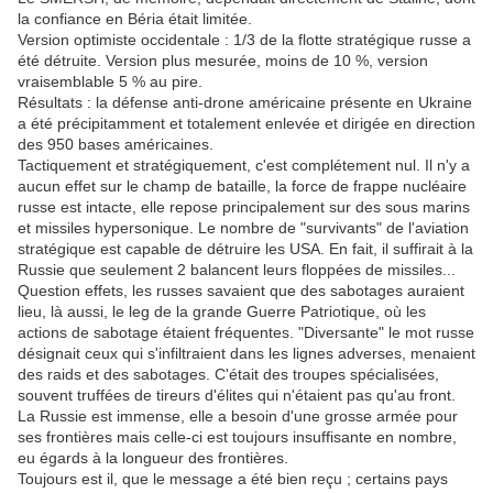
la confiance en Béria était limitée.
Version optimiste occidentale : 1/3 de la flotte stratégique russe a
été détruite. Version plus mesurée, moins de 10 %, version
vraisemblable 5 % au pire.
Résultats : la défense anti-drone américaine présente en Ukraine
a été précipitamment et totalement enlevée et dirigée en direction
des 950 bases américaines.
Tactiquement et stratégiquement, c'est complétement nul. Il n'y a
aucun effet sur le champ de bataille, la force de frappe nucléaire
russe est intacte, elle repose principalement sur des sous marins
et missiles hypersonique. Le nombre de "survivants" de l'aviation
stratégique est capable de détruire les USA. En fait, il suffirait à la
Russie que seulement 2 balancent leurs floppées de missiles...
Question effets, les russes savaient que des sabotages auraient
lieu, là aussi, le leg de la grande Guerre Patriotique, où les
actions de sabotage étaient fréquentes. "Diversante" le mot russe
désignait ceux qui s'infiltraient dans les lignes adverses, menaient
des raids et des sabotages. C'était des troupes spécialisées,
souvent truffées de tireurs d'élites qui n'étaient pas qu'au front.
La Russie est immense, elle a besoin d'une grosse armée pour
ses frontières mais celle-ci est toujours insuffisante en nombre,
eu égards à la longueur des frontières.
Toujours est il, que le message a été bien reçu ; certains pays