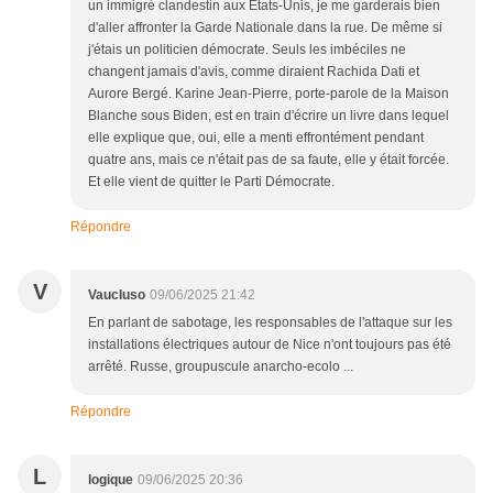
un immigré clandestin aux États-Unis, je me garderais bien
d'aller affronter la Garde Nationale dans la rue. De même si
j'étais un politicien démocrate. Seuls les imbéciles ne
changent jamais d'avis, comme diraient Rachida Dati et
Aurore Bergé. Karine Jean-Pierre, porte-parole de la Maison
Blanche sous Biden, est en train d'écrire un livre dans lequel
elle explique que, oui, elle a menti effrontément pendant
quatre ans, mais ce n'était pas de sa faute, elle y était forcée.
Et elle vient de quitter le Parti Démocrate.
Répondre
V
Vaucluso
09/06/2025 21:42
En parlant de sabotage, les responsables de l'attaque sur les
installations électriques autour de Nice n'ont toujours pas été
arrêté. Russe, groupuscule anarcho-ecolo ...
Répondre
L
logique
09/06/2025 20:36