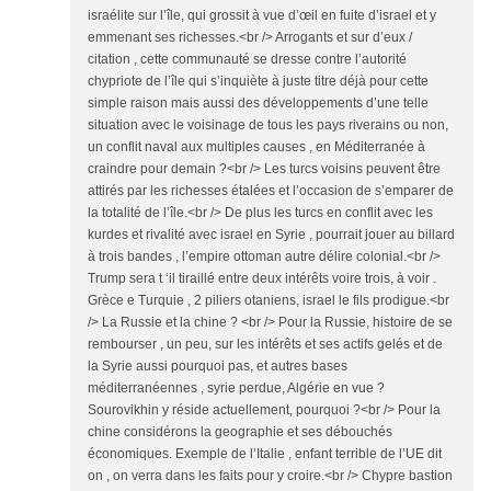
israélite sur l’île, qui grossit à vue d’œil en fuite d’israel et y
emmenant ses richesses.<br /> Arrogants et sur d’eux /
citation , cette communauté se dresse contre l’autorité
chypriote de l’île qui s’inquiète à juste titre déjà pour cette
simple raison mais aussi des développements d’une telle
situation avec le voisinage de tous les pays riverains ou non,
un conflit naval aux multiples causes , en Méditerranée à
craindre pour demain ?<br /> Les turcs voisins peuvent être
attirés par les richesses étalées et l’occasion de s’emparer de
la totalité de l’île.<br /> De plus les turcs en conflit avec les
kurdes et rivalité avec israel en Syrie , pourrait jouer au billard
à trois bandes , l’empire ottoman autre délire colonial.<br />
Trump sera t ‘il tiraillé entre deux intérêts voire trois, à voir .
Grèce e Turquie , 2 piliers otaniens, israel le fils prodigue.<br
/> La Russie et la chine ? <br /> Pour la Russie, histoire de se
rembourser , un peu, sur les intérêts et ses actifs gelés et de
la Syrie aussi pourquoi pas, et autres bases
méditerranéennes , syrie perdue, Algérie en vue ?
Sourovikhin y réside actuellement, pourquoi ?<br /> Pour la
chine considérons la geographie et ses débouchés
économiques. Exemple de l’Italie , enfant terrible de l’UE dit
on , on verra dans les faits pour y croire.<br /> Chypre bastion