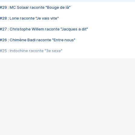
#29 : MC Solaar raconte "Bouge de là"
28 : Lorie raconte "Je vais vite"
#27 : Christophe Willem raconte "Jacques a dit"
#26 : Chimène Badi raconte "Entre nous"
#25 : Indochine raconte "3e sexe"
#24 : Zaho raconte "C'est chelou"
#23 : Patrick Bruel raconte "Au café des délices"
#22 : Kyo raconte "Le chemin"
#21 : Nolwenn Leroy raconte "Cassé"
#20 : Patrick Hernandez raconte "Born to be alive"
#19 : Lorie raconte "Près de moi"
#18 : Michael Jones raconte "A nos actes manqués" (avec Jean-Jacque