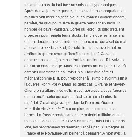
très mal ou pas du tout face aux missiles hypersoniques.
Après douze jours de guerre, le les Israéliens manquaient de
missiles anti-missiles, tandis que les Iraniens avaient encore,
paraît-il, de quoi poursuivre la guerre pendant six mois. Et
nombre de pays (Pakistan, Corée du Nord, Russie) s'étaient
proposés pour remplir leurs stocks. Tandis que les Israéliens
étaient dépendants de l'industrie américaine, qui avait du mal
à suivre.<br /> <br /> Bref, Donald Trump a sauvé Israël en
arrêtant la guerre avant qu'Israël ressemble à Gaza. Les
destructions sont déjà considérables, un tiers de Tel-Aviv est
détruit ou endommagé. Mais les Iraniens ont eu peur d'avoirà
affronter directement les États-Unis. Il faut être bête et
méchant comme BHL pour reprocher à Trump d'avoir mis fin à
la guerre. <br /> <br /> Dans les deux cas (Ukraine et Moyen-
Orient) on a affaire à ce qu'Ernst Jünger appelait des "guerres
de matériel" : celui qui gagne, c'est celui qui a le plus de
matériel. C'était déjà vrai pendant la Première Guerre
Mondiale.<br /> <br /> Et sur ce plan, nous sommes mal
barrés. La Russie produit autant de matériel militaire en trois
mois que l'ensemble de l'OTAN en un an, États-Unis compris.
Pire, les programmes d'armement lancés par l'Allemagne, la
France et le Royaume-Uni peinent à démarrer. À mon avis, la