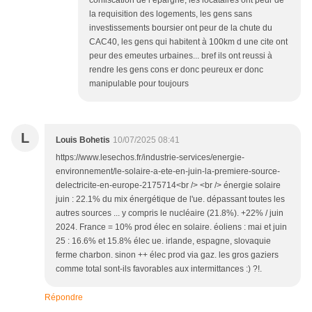
confiscation de l epargne, les locataires ont peur de
la requisition des logements, les gens sans
investissements boursier ont peur de la chute du
CAC40, les gens qui habitent à 100km d une cite ont
peur des emeutes urbaines... bref ils ont reussi à
rendre les gens cons er donc peureux er donc
manipulable pour toujours
L
Louis Bohetis
10/07/2025 08:41
https://www.lesechos.fr/industrie-services/energie-
environnement/le-solaire-a-ete-en-juin-la-premiere-source-
delectricite-en-europe-2175714<br /> <br /> énergie solaire
juin : 22.1% du mix énergétique de l'ue. dépassant toutes les
autres sources ... y compris le nucléaire (21.8%). +22% / juin
2024. France = 10% prod élec en solaire. éoliens : mai et juin
25 : 16.6% et 15.8% élec ue. irlande, espagne, slovaquie
ferme charbon. sinon ++ élec prod via gaz. les gros gaziers
comme total sont-ils favorables aux intermittances :) ?!.
Répondre