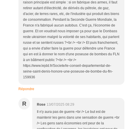
raison principale est simple : si on fabrique des armes, il faut
retirer autant d'électricité, de dérivés du pétrole, de gaz,
d'acier, de terres rares, etc, de l'industrie qui produit des biens
de consommation. Pendant la Seconde Guerre Mondiale, la
France n'a fabriqué aucun autobus. C'est ça, l'économie de
guerre. Et on voudrait nous imposer ça pour que le Donbass
reste ukrainien malgré la volonté de ses habitants, qui parlent
russe et se sentent russes ?<br /> <br /> Et puis franchement,
qui a envie d'aller faire la guerre pour défendre une France
qui en est à donner le nom d'une poseuse de bombes du FLN
à un bâtiment public ?<br /> <br />
https://www.lejdd.fr/Societe/le-conseil-departemental-de-
seine-saint-denis-honore-une-poseuse-de-bombe-du-fln-
159936
Répondre
R
Rose
13/07/2025 08:29
Il n'y aura pas de guerre.<br /> Le but est de
maintenir les gens dans une sensation de guerre.<br
/> Les gens sans économies ont peur de la