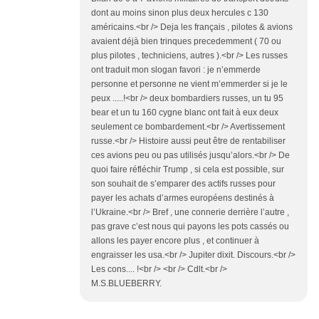
dont au moins sinon plus deux hercules c 130
américains.<br /> Deja les français , pilotes & avions
avaient déjà bien trinques precedemment ( 70 ou
plus pilotes , techniciens, autres ).<br /> Les russes
ont traduit mon slogan favori : je n’emmerde
personne et personne ne vient m’emmerder si je le
peux .....!<br /> deux bombardiers russes, un tu 95
bear et un tu 160 cygne blanc ont fait à eux deux
seulement ce bombardement.<br /> Avertissement
russe.<br /> Histoire aussi peut être de rentabiliser
ces avions peu ou pas utilisés jusqu’alors.<br /> De
quoi faire réfléchir Trump , si cela est possible, sur
son souhait de s’emparer des actifs russes pour
payer les achats d’armes européens destinés à
l’Ukraine.<br /> Bref , une connerie derrière l’autre ,
pas grave c’est nous qui payons les pots cassés ou
allons les payer encore plus , et continuer à
engraisser les usa.<br /> Jupiter dixit. Discours.<br />
Les cons.... !<br /> <br /> Cdlt.<br />
M.S.BLUEBERRY.