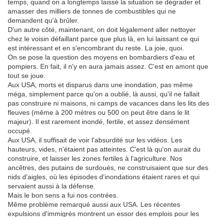
temps, quand on a longtemps laissé la situation se dégrader et
amasser des milliers de tonnes de combustibles qui ne
demandent qu'à brûler.
D'un autre côté, maintenant, on doit légalement aller nettoyer
chez le voisin défaillant parce que plus là, en lui laissant ce qui
est intéressant et en s'encombrant du reste. La joie, quoi.
On se pose la question des moyens en bombardiers d'eau et
pompiers. En fait, il n'y en aura jamais assez. C'est en amont que
tout se joue.
Aux USA, morts et disparus dans une inondation, pas même
méga, simplement parce qu'on a oublié, là aussi, qu'il ne fallait
pas construire ni maisons, ni camps de vacances dans les lits des
fleuves (même à 200 mètres ou 500 on peut être dans le lit
majeur). Il est rarement inondé, fertile, et assez densément
occupé.
Aux USA, il suffisait de voir l'absurdité sur les vidéos. Les
hauteurs, vides, n'étaient pas atteintes. C'est là qu'on aurait du
construire, et laisser les zones fertiles à l'agriculture. Nos
ancêtres, des putains de surdoués, ne construisaient que sur des
nids d'aigles, où les épisodes d'inondations étaient rares et qui
servaient aussi à la défense.
Mais le bon sens a fui nos contrées.
Même problème remarqué aussi aux USA. Les récentes
expulsions d'immigrés montrent un essor des emplois pour les