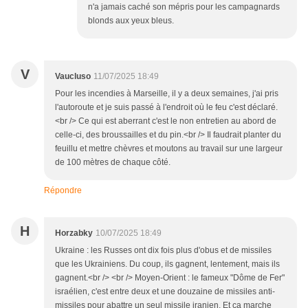
n'a jamais caché son mépris pour les campagnards
blonds aux yeux bleus.
V
Vaucluso
11/07/2025 18:49
Pour les incendies à Marseille, il y a deux semaines, j'ai pris
l'autoroute et je suis passé à l'endroit où le feu c'est déclaré.
<br /> Ce qui est aberrant c'est le non entretien au abord de
celle-ci, des broussailles et du pin.<br /> Il faudrait planter du
feuillu et mettre chèvres et moutons au travail sur une largeur
de 100 mètres de chaque côté.
Répondre
H
Horzabky
10/07/2025 18:49
Ukraine : les Russes ont dix fois plus d'obus et de missiles
que les Ukrainiens. Du coup, ils gagnent, lentement, mais ils
gagnent.<br /> <br /> Moyen-Orient : le fameux "Dôme de Fer"
israélien, c'est entre deux et une douzaine de missiles anti-
missiles pour abattre un seul missile iranien. Et ça marche