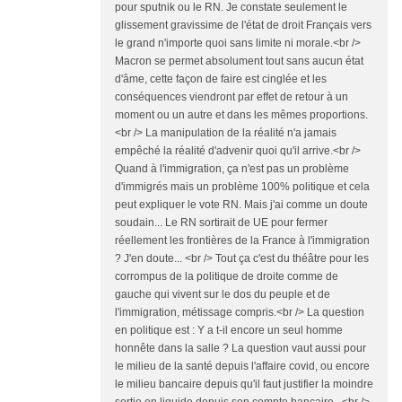
pour sputnik ou le RN. Je constate seulement le
glissement gravissime de l'état de droit Français vers
le grand n'importe quoi sans limite ni morale.<br />
Macron se permet absolument tout sans aucun état
d'âme, cette façon de faire est cinglée et les
conséquences viendront par effet de retour à un
moment ou un autre et dans les mêmes proportions.
<br /> La manipulation de la réalité n'a jamais
empêché la réalité d'advenir quoi qu'il arrive.<br />
Quand à l'immigration, ça n'est pas un problème
d'immigrés mais un problème 100% politique et cela
peut expliquer le vote RN. Mais j'ai comme un doute
soudain... Le RN sortirait de UE pour fermer
réellement les frontières de la France à l'immigration
? J'en doute... <br /> Tout ça c'est du théâtre pour les
corrompus de la politique de droite comme de
gauche qui vivent sur le dos du peuple et de
l'immigration, métissage compris.<br /> La question
en politique est : Y a t-il encore un seul homme
honnête dans la salle ? La question vaut aussi pour
le milieu de la santé depuis l'affaire covid, ou encore
le milieu bancaire depuis qu'il faut justifier la moindre