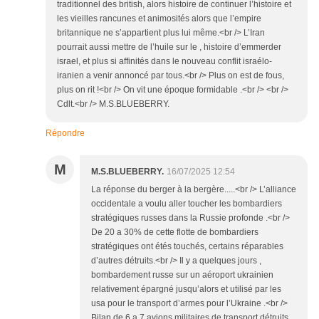
traditionnel des british, alors histoire de continuer l’histoire et
les vieilles rancunes et animosités alors que l’empire
britannique ne s’appartient plus lui même.<br /> L’Iran
pourrait aussi mettre de l’huile sur le , histoire d’emmerder
israel, et plus si affinités dans le nouveau conflit israélo-
iranien a venir annoncé par tous.<br /> Plus on est de fous,
plus on rit !<br /> On vit une époque formidable .<br /> <br />
Cdlt.<br /> M.S.BLUEBERRY.
Répondre
M
M.S.BLUEBERRY.
16/07/2025 12:54
La réponse du berger à la bergère.....<br /> L’alliance
occidentale a voulu aller toucher les bombardiers
stratégiques russes dans la Russie profonde .<br />
De 20 a 30% de cette flotte de bombardiers
stratégiques ont étés touchés, certains réparables
d’autres détruits.<br /> Il y a quelques jours ,
bombardement russe sur un aéroport ukrainien
relativement épargné jusqu’alors et utilisé par les
usa pour le transport d’armes pour l’Ukraine .<br />
Bilan de 6 a 7 avions militaires de transport détruits