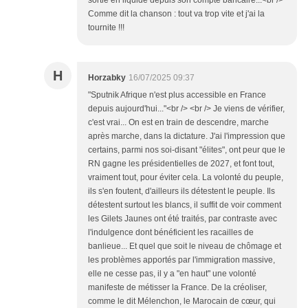
sortie en liquide depuis son compte bancaire...<br />
Comme dit la chanson : tout va trop vite et j'ai la
tournite !!!
H
Horzabky
16/07/2025 09:37
"Sputnik Afrique n'est plus accessible en France
depuis aujourd'hui..."<br /> <br /> Je viens de vérifier,
c'est vrai... On est en train de descendre, marche
après marche, dans la dictature. J'ai l'impression que
certains, parmi nos soi-disant "élites", ont peur que le
RN gagne les présidentielles de 2027, et font tout,
vraiment tout, pour éviter cela. La volonté du peuple,
ils s'en foutent, d'ailleurs ils détestent le peuple. Ils
détestent surtout les blancs, il suffit de voir comment
les Gilets Jaunes ont été traités, par contraste avec
l'indulgence dont bénéficient les racailles de
banlieue... Et quel que soit le niveau de chômage et
les problèmes apportés par l'immigration massive,
elle ne cesse pas, il y a "en haut" une volonté
manifeste de métisser la France. De la créoliser,
comme le dit Mélenchon, le Marocain de cœur, qui