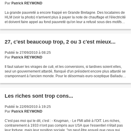
Par
Patrick REYMOND
La grande pauvreté a encore frappé en Grande Bretagne. Des locataires de
HLM (voir la photo) n'arrivent plus à payer la note de chauffage et l'électricité
et doivent faire appel au fond pauvreté qu'on leur a refusé sous des motifs
abjects. Dans ce cas...
27, c'est beaucoup trop, 2 ou 3 c'est mieux...
Publié le 27/09/2010 à 08:25
Par
Patrick REYMOND
Il faut saluer les virages de cuti, et les conversions, si tardives soient elles,
seul un gouvernement attardé, flanqué d'un président encore plus attardé se
cramponnant à l'ancien monde. Pour le désormais euro-sceptique Balladur
(connu aussi sous d'autres...
Les riches sont trop cons...
Publié le 22/09/2010 à 19:25
Par
Patrick REYMOND
C'est pas moi qui le dit, c'est : - Krugman, - Le FMI allié à l'OIT. Les riches,
contrairement à 1933 n'ont pas compris aux USA que l'essentiel n'était pas
leur fortune, mais leur position sociale. "on peut être assuré que ceux qui