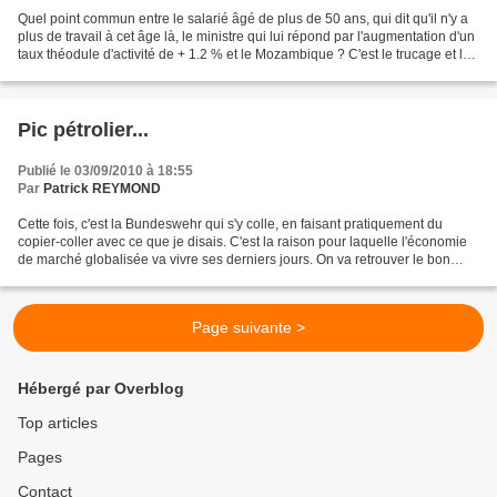
Quel point commun entre le salarié âgé de plus de 50 ans, qui dit qu'il n'y a
plus de travail à cet âge là, le ministre qui lui répond par l'augmentation d'un
taux théodule d'activité de + 1.2 % et le Mozambique ? C'est le trucage et la
langue de bois,...
Pic pétrolier...
Publié le 03/09/2010 à 18:55
Par
Patrick REYMOND
Cette fois, c'est la Bundeswehr qui s'y colle, en faisant pratiquement du
copier-coller avec ce que je disais. C'est la raison pour laquelle l'économie
de marché globalisée va vivre ses derniers jours. On va retrouver le bon
vieux ticket de rationnement....
Page suivante >
Hébergé par Overblog
Top articles
Pages
Contact