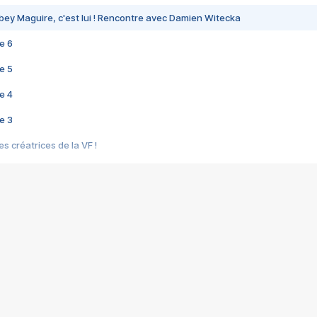
bey Maguire, c'est lui ! Rencontre avec Damien Witecka
e 6
e 5
e 4
e 3
s créatrices de la VF !
e 2
e 1
e Mektoub My Love arrive enfin ! Rencontre avec Shaïn Boumedine et Sal
i : après Toni en famille
elle réalise le bouleversant Dites lui que je l'aime
ais ! Rencontre autour de Vie privée de Rebecca Zlotowski