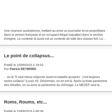
Une chanson australienne, mettant au prise un journalier et un propriétaire
dans la version française et un occupant illégal (squatter) dans la version
d'origine. Le contexte là aussi est un contexte de lutte des classes fort. Le
plus fripon, le squatter,...
Le point de collapsus...
Publié le 15/09/2010 à 19:52
Par
Patrick REYMOND
... ou le "il vaut mieux négocier avant la bataille qu'après : c'est toujours
moins coûteux" (Louis XI). Désormais, on en est là. Après la triste pantomine
des retraites, on va avoir la pantomine du chômage. Le MEDEF veut la
réduction des cotisations......
Roms, Roums, etc...
Publié le 15/09/2010 à 08:56