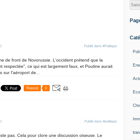
Pag
Caté
D
Publié dans
#Politique
Poli
igne de front de Novorussie. L'occident prétend que la
Ene
nt respectée", ce qui est largement faux, et Poutine aurait
 sur l'aéroport de...
Act
Repost
0
Eco
Chr
Imm
D
Publié dans
#politique
tran
iste pas. Cela pour clore une discussion oiseuse. Le