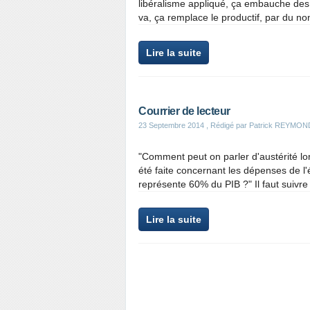
libéralisme appliqué, ça embauche des
va, ça remplace le productif, par du non 
Lire la suite
Courrier de lecteur
23 Septembre 2014
, Rédigé par Patrick REYMON
"Comment peut on parler d'austérité lor
été faite concernant les dépenses de l'
représente 60% du PIB ?" Il faut suivre c
Lire la suite