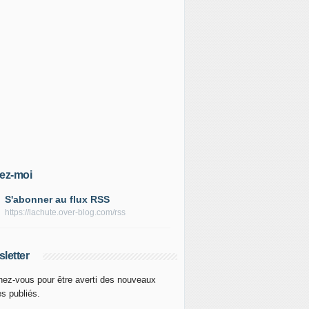
ez-moi
S'abonner au flux RSS
https://lachute.over-blog.com/rss
letter
ez-vous pour être averti des nouveaux
es publiés.