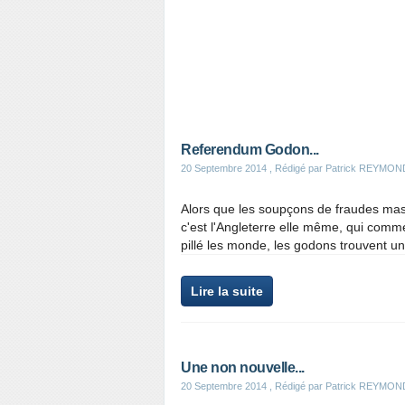
Referendum Godon...
20 Septembre 2014
, Rédigé par Patrick REYMON
Alors que les soupçons de fraudes mass
c'est l'Angleterre elle même, qui comm
pillé les monde, les godons trouvent u
Lire la suite
Une non nouvelle...
20 Septembre 2014
, Rédigé par Patrick REYMON