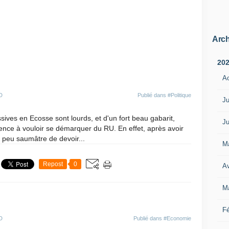
Arch
20
A
D
Publié dans
#Politique
Ju
ives en Ecosse sont lourds, et d'un fort beau gabarit,
Ju
ence à vouloir se démarquer du RU. En effet, après avoir
n peu saumâtre de devoir...
M
Repost
0
Av
M
Fé
D
Publié dans
#Economie