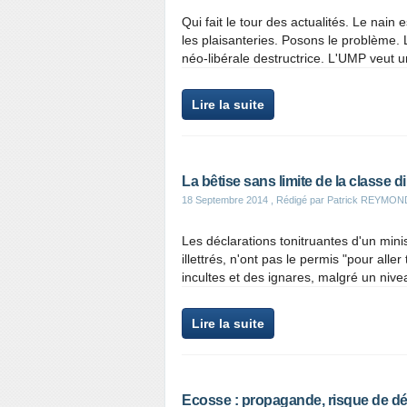
Qui fait le tour des actualités. Le nain 
les plaisanteries. Posons le problème. 
néo-libérale destructrice. L'UMP veut u
Lire la suite
La bêtise sans limite de la classe di
18 Septembre 2014
, Rédigé par Patrick REYMON
Les déclarations tonitruantes d'un mini
illettrés, n'ont pas le permis "pour aller
incultes et des ignares, malgré un nive
Lire la suite
Ecosse : propagande, risque de dé