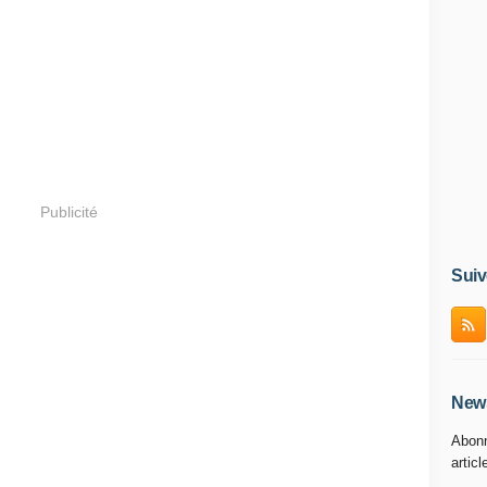
Publicité
Suiv
News
Abonn
articl