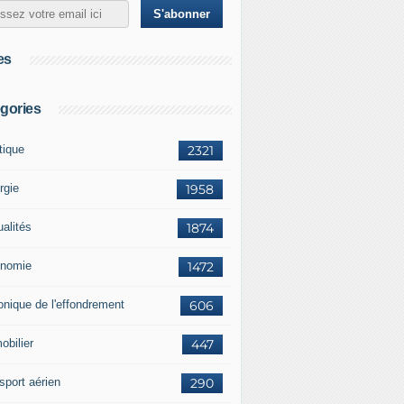
es
gories
tique
2321
rgie
1958
ualités
1874
nomie
1472
onique de l'effondrement
606
obilier
447
sport aérien
290