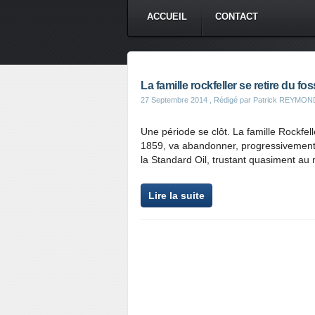
ACCUEIL
CONTACT
La famille rockfeller se retire du foss
27 Septembre 2014
, Rédigé par Patrick REYMON
Une période se clôt. La famille Rockfel
1859, va abandonner, progressivement cel
la Standard Oil, trustant quasiment au n
Lire la suite