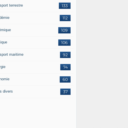
sport terrestre
133
démie
112
émique
109
tique
106
nsport maritime
92
rgie
74
nomie
60
s divers
37