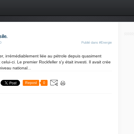
ile.
D
Publié dans
#Energie
ler, irrémédiablement liée au pétrole depuis quasiment
ui-ci. Le premier Rockfeller s'y était investi. Il avait crée
iveau national...
Repost
0