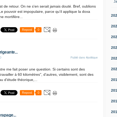
Ja
est de retour. On ne s'en serait jamais douté. Bref, oublions
Le pouvoir est impopulaire, parce qu'il applique la doxa
20
ne mortifère...
20
Repost
0
20
20
rigeante...
D
Publié dans
#politique
20
20
stre me fait poser une question. Si certains sont des
 travailler à 60 kilomètres", d'autres, visiblement, sont des
20
au d'étude théorique,...
20
Repost
0
20
20
rapage...