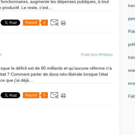
 fonctionnaires, augmente les dépenses publiques, à tout
tran
productif. Le reste, c'est...
pan
Repost
0
Pol
poli
D
Publié dans
#Politique
tra
sque le déficit est de 80 milliards et qu'aucune réforme n'a
ene
état ? Comment parler de doxa néo-libérale lorsque l'état
e que j'ai déjà...
eco
Repost
0
Fait