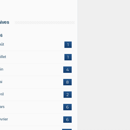
ives
26
oût
1
illet
1
in
4
ai
8
ril
2
ars
6
vrier
6