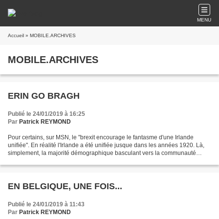
MENU
Accueil
» MOBILE.ARCHIVES
MOBILE.ARCHIVES
ERIN GO BRAGH
Publié le 24/01/2019 à 16:25
Par
Patrick REYMOND
Pour certains, sur MSN, le "brexit encourage le fantasme d'une Irlande
unifiée". En réalité l'Irlande a été unifiée jusque dans les années 1920. Là,
simplement, la majorité démographique basculant vers la communauté
catholique, qui sans doute a déjà acquise...
EN BELGIQUE, UNE FOIS...
Publié le 24/01/2019 à 11:43
Par
Patrick REYMOND