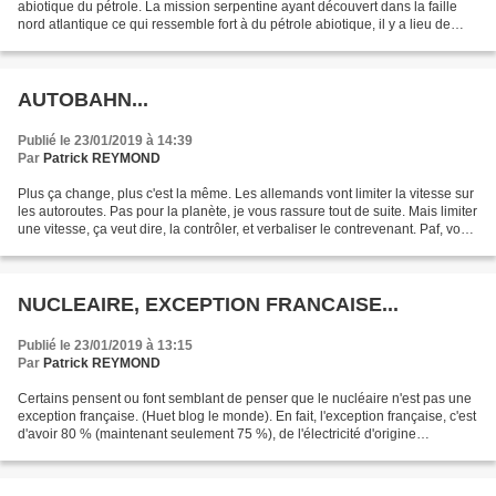
abiotique du pétrole. La mission serpentine ayant découvert dans la faille
nord atlantique ce qui ressemble fort à du pétrole abiotique, il y a lieu de
penser que cette origine...
AUTOBAHN...
Publié le 23/01/2019 à 14:39
Par
Patrick REYMOND
Plus ça change, plus c'est la même. Les allemands vont limiter la vitesse sur
les autoroutes. Pas pour la planète, je vous rassure tout de suite. Mais limiter
une vitesse, ça veut dire, la contrôler, et verbaliser le contrevenant. Paf, vous
avez 1 ou...
NUCLEAIRE, EXCEPTION FRANCAISE...
Publié le 23/01/2019 à 13:15
Par
Patrick REYMOND
Certains pensent ou font semblant de penser que le nucléaire n'est pas une
exception française. (Huet blog le monde). En fait, l'exception française, c'est
d'avoir 80 % (maintenant seulement 75 %), de l'électricité d'origine
nucléaire. Si la Chine construit...