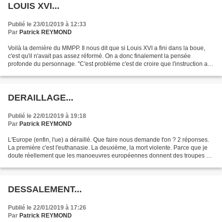
LOUIS XVI...
Publié le 23/01/2019 à 12:33
Par
Patrick REYMOND
Voilà la dernière du MMPP. Il nous dit que si Louis XVI a fini dans la boue,
c'est qu'il n'avait pas assez réformé. On a donc finalement la pensée
profonde du personnage. "C'est problème c'est de croire que l'instruction a à
voir avec l'intelligence....
DERAILLAGE...
Publié le 22/01/2019 à 19:18
Par
Patrick REYMOND
L'Europe (enfin, l'ue) a déraillé. Que faire nous demande t'on ? 2 réponses.
La première c'est l'euthanasie. La deuxième, la mort violente. Parce que je
doute réellement que les manoeuvres européennes donnent des troupes de
répression crédibles. Côté...
DESSALEMENT...
Publié le 22/01/2019 à 17:26
Par
Patrick REYMOND