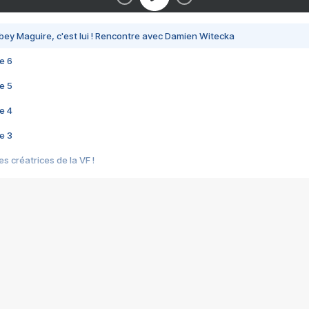
bey Maguire, c'est lui ! Rencontre avec Damien Witecka
e 6
e 5
e 4
e 3
s créatrices de la VF !
e 2
e 1
e Mektoub My Love arrive enfin ! Rencontre avec Shaïn Boumedine et Sal
i : après Toni en famille
elle réalise le bouleversant Dites lui que je l'aime