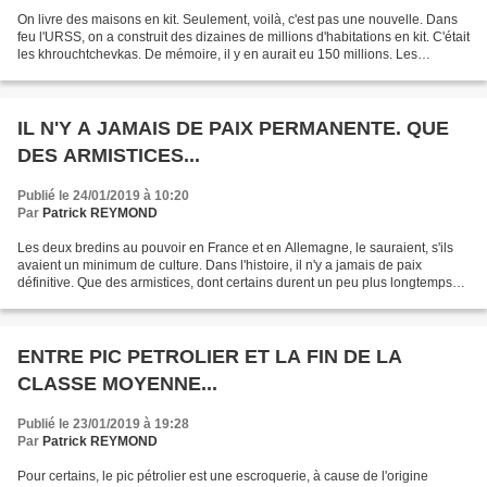
On livre des maisons en kit. Seulement, voilà, c'est pas une nouvelle. Dans
feu l'URSS, on a construit des dizaines de millions d'habitations en kit. C'était
les khrouchtchevkas. De mémoire, il y en aurait eu 150 millions. Les
journaleux redécouvrent...
IL N'Y A JAMAIS DE PAIX PERMANENTE. QUE
DES ARMISTICES...
Publié le 24/01/2019 à 10:20
Par
Patrick REYMOND
Les deux bredins au pouvoir en France et en Allemagne, le sauraient, s'ils
avaient un minimum de culture. Dans l'histoire, il n'y a jamais de paix
définitive. Que des armistices, dont certains durent un peu plus longtemps
que les autres. Warren Buffet...
ENTRE PIC PETROLIER ET LA FIN DE LA
CLASSE MOYENNE...
Publié le 23/01/2019 à 19:28
Par
Patrick REYMOND
Pour certains, le pic pétrolier est une escroquerie, à cause de l'origine