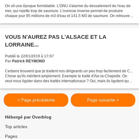
On vit une époque formidable. L'ONU s'alarme du dessalement de l'eau de
mer, qui rejette trop de saumure. L'osmose inverse permet de produire
chaque jour 95 millions de m3 d'eau et 141.5 M3 de saumure. On retrouve
ici l'analyse de Jevons en 1865. La baisse...
VOUS N'AUREZ PAS L'ALSACE ET LA
LORRAINE...
Publié le 22/01/2019 à 17:07
Par
Patrick REYMOND
Certains trouvent que je traitent nos dirigeants un peu trop facilement de C...
Chose qu'ils méritent amplement. Exemple le traité d'Aix-la-Chapelle. On
veut nous ligoter dans des traités internationaux ? Oui, mais ils ligotent que
les gens qui veulent...
< Page précédente
Page suivante >
Hébergé par Overblog
Top articles
Pages