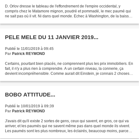
D. Orlov dresse le tableau de l'effondrement de l'empire occidental, y
compris chez le Matamore mignon, poudré et pommadé, le mec paumé qui
ne sait pas où il vit. Ni dans quel monde. Echec à Washington, de la baisse
massive des impôts destinée aux grandes...
PELE MELE DU 11 JANVIER 2019...
Publié le 11/01/2019 à 09:45
Par
Patrick REYMOND
Certains, pourtant bien placés, ne comprennent plus les prix immobiliers. En
fait, il n'y a plus rien à comprendre. A un certain niveau, la connerie, ça
devient incompréhensible. Comme aurait dit Einstein, je connais 2 choses
illimitées, la bêtise humaine,...
BOBO ATTITUDE...
Publié le 10/01/2019 à 09:39
Par
Patrick REYMOND
J'avais dit qu'il existe 2 sortes de gens, ceux qui savent, en gros, ce qui va
arriver, et les paumés qui ne savent même pas dans quel monde ils vivent.
Les paumés sont les plus nombreux, les éclairés, beaucoup moins, parce
que sauf curiosité personnelle,...