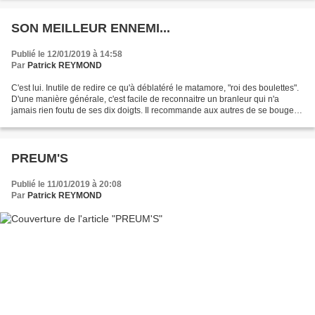
SON MEILLEUR ENNEMI...
Publié le 12/01/2019 à 14:58
Par
Patrick REYMOND
C'est lui. Inutile de redire ce qu'à déblatéré le matamore, "roi des boulettes".
D'une manière générale, c'est facile de reconnaitre un branleur qui n'a
jamais rien foutu de ses dix doigts. Il recommande aux autres de se bouger.
Vous en connaissez certainement...
PREUM'S
Publié le 11/01/2019 à 20:08
Par
Patrick REYMOND