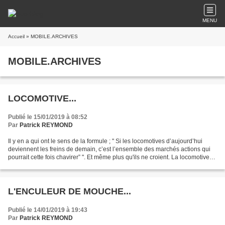
MENU
Accueil
» MOBILE.ARCHIVES
MOBILE.ARCHIVES
LOCOMOTIVE...
Publié le 15/01/2019 à 08:52
Par
Patrick REYMOND
Il y en a qui ont le sens de la formule ; " Si les locomotives d’aujourd’hui
deviennent les freins de demain, c’est l’ensemble des marchés actions qui
pourrait cette fois chavirer” ". Et même plus qu'ils ne croient. La locomotive
c'est bien trouvé. Surtout...
L'ENCULEUR DE MOUCHE...
Publié le 14/01/2019 à 19:43
Par
Patrick REYMOND