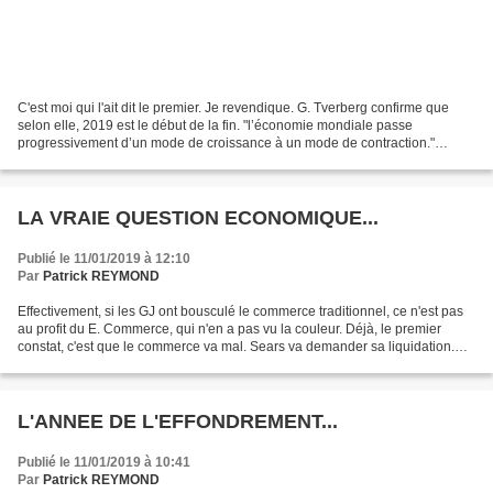
C'est moi qui l'ait dit le premier. Je revendique. G. Tverberg confirme que
selon elle, 2019 est le début de la fin. "l’économie mondiale passe
progressivement d’un mode de croissance à un mode de contraction."
Pendant ce temps là, le matamore mignon...
LA VRAIE QUESTION ECONOMIQUE...
Publié le 11/01/2019 à 12:10
Par
Patrick REYMOND
Effectivement, si les GJ ont bousculé le commerce traditionnel, ce n'est pas
au profit du E. Commerce, qui n'en a pas vu la couleur. Déjà, le premier
constat, c'est que le commerce va mal. Sears va demander sa liquidation.
Record de faillites au Luxembourg....
L'ANNEE DE L'EFFONDREMENT...
Publié le 11/01/2019 à 10:41
Par
Patrick REYMOND