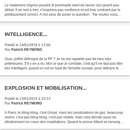
Le matamore mignon poudré et pommadé vient de lancer son grand pas-
débat. Il ne sert à rien, n'inspirera pas confiance et est trop contraint par le
politiquement correct. A t'on peur de poser la question : "Ne voulez vous,
plus d'immigration, du tout...
INTELLIGENCE...
Publié le 14/01/2019 à 13:06
Par
Patrick REYMOND
Ouai, prêtre défroqué de la RF ? Je ne me rappelle pas de mes vies
antérieures. S'il y en a eu. Moi ce que je constate, c'est qu'il ne faut pas être
très intelligent, quand on est en haut de l'échelle sociale, pour détruire le
biotope qui vous a mis si...
EXPLOSION ET MOBILISATION...
Publié le 13/01/2019 à 15:13
Par
Patrick REYMOND
A Paris, le bling bling, c'est choyé, mais les canalisations de gaz, beaucoup
moins, c'est pas bling bling, c'est pas visible, mais cela dénote aussi du
délabrement en cours des installations. Quand le prince Albert se renseigna
sur les égouts de Londres,...