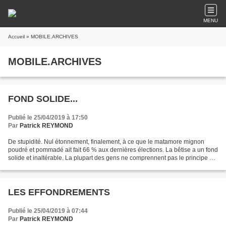
MENU
Accueil
» MOBILE.ARCHIVES
MOBILE.ARCHIVES
FOND SOLIDE...
Publié le 25/04/2019 à 17:50
Par
Patrick REYMOND
De stupidité. Nul étonnement, finalement, à ce que le matamore mignon
poudré et pommadé ait fait 66 % aux dernières élections. La bêtise a un fond
solide et inaltérable. La plupart des gens ne comprennent pas le principe de
l'élection : virer les idiots,...
LES EFFONDREMENTS
Publié le 25/04/2019 à 07:44
Par
Patrick REYMOND