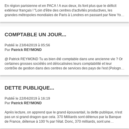
En région parisienne et en PACA ! A eux deux, ils font plus que le déficit
extérieur français ! "Loin d'être des centres d'activités productives, les
grandes métropoles mondiales de Paris à Londres en passant par New York
sont surtout des pôles de consommation...
COMPTABLE UN JOUR...
Publié le 23/04/2019 à 05:56
Par
Patrick REYMOND
@ Patrick REYMOND Tu as bien été comptable dans une ancienne vie ? Or
certaines grosses sociétés ont délocalisées leurs comptabilité et leur
contrôle de gestion dans des centres de services des pays de l'est (Pologne)
et le traitement des factures en...
DETTE PUBLIQUE...
Publié le 22/04/2019 à 16:19
Par
Patrick REYMOND
Après lecture, on apprend que le grand épouvantail, la dette publique, n'est
pas un si grand dragon que cela. 370 Milliards sont détenus par la Banque
de France, détenue à 100 % par l'état. Donc, 370 milliards, sont une
créance, de l'état, sur l'état....