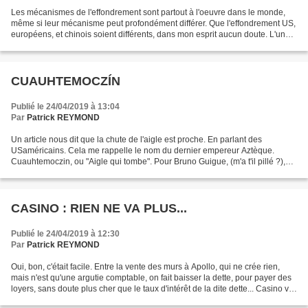
Les mécanismes de l'effondrement sont partout à l'oeuvre dans le monde,
même si leur mécanisme peut profondément différer. Que l'effondrement US,
européens, et chinois soient différents, dans mon esprit aucun doute. L'un
parce qu'il importe trop, l'autre...
CUAUHTEMOCZÍN
Publié le 24/04/2019 à 13:04
Par
Patrick REYMOND
Un article nous dit que la chute de l'aigle est proche. En parlant des
USaméricains. Cela me rappelle le nom du dernier empereur Aztèque.
Cuauhtemoczin, ou "Aigle qui tombe". Pour Bruno Guigue, (m'a t'il pillé ?),
les USA sont condamnés, d'avoir trop...
CASINO : RIEN NE VA PLUS...
Publié le 24/04/2019 à 12:30
Par
Patrick REYMOND
Oui, bon, c'était facile. Entre la vente des murs à Apollo, qui ne crée rien,
mais n'est qu'une argutie comptable, on fait baisser la dette, pour payer des
loyers, sans doute plus cher que le taux d'intérêt de la dite dette... Casino va
aussi installer...