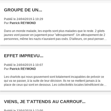
GROUPE DE UN...
Publié le 24/04/2019 à 10:29
Par
Patrick REYMOND
Dans un monde malade, les esprits sont plus malades que le reste. 2 gilets
jaunes vont passer en jugement pour "attroupement". Un attroupement de 2
personnes, même les nazis n'auraient pas osés. D'ailleurs, on peut penser,
que pour continuer dans la lignée,...
EFFET IMPREVU...
Publié le 24/04/2019 à 10:07
Par
Patrick REYMOND
Les charlots qui nous gouvernent sont totalement incapables de prévoir ce
qui va se passer, à la suite de leur décision. Ils ne se mettent jamais à la
place de ceux qui sont en dessous. Les collectivités locales bénéficient de
moins de transferts ? Ils...
VIENS, JE T'ATTENDS AU CARROUF...
Publié le 23/04/2019 à 13:00