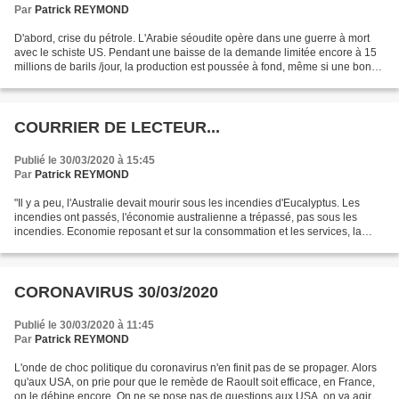
Par
Patrick REYMOND
D'abord, crise du pétrole. L'Arabie séoudite opère dans une guerre à mort
avec le schiste US. Pendant une baisse de la demande limitée encore à 15
millions de barils /jour, la production est poussée à fond, même si une bonne
partie sera consommée en interne....
COURRIER DE LECTEUR...
Publié le 30/03/2020 à 15:45
Par
Patrick REYMOND
"Il y a peu, l'Australie devait mourir sous les incendies d'Eucalyptus. Les
incendies ont passés, l'économie australienne a trépassé, pas sous les
incendies. Economie reposant et sur la consommation et les services, la
"branlecouillie" bien connue, et...
CORONAVIRUS 30/03/2020
Publié le 30/03/2020 à 11:45
Par
Patrick REYMOND
L'onde de choc politique du coronavirus n'en finit pas de se propager. Alors
qu'aux USA, on prie pour que le remède de Raoult soit efficace, en France,
on le débine encore. On ne se pose pas de questions aux USA, on va agir.