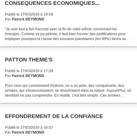
CONSEQUENCES ECONOMIQUES...
Publié le 27/03/2020 à 19:56
Par
Patrick REYMOND
"Je suis tout à fait d'accord avec la fin de votre article concernant les
énergies. Comme ya pu pétrole, il faut bien trouver des justifications pour
expliquer pourquoi la classe des bouseux planétaires (les 99%) devra se
replier sur le local, vélo et...
PATTON THEME'S
Publié le 27/03/2020 à 17:39
Par
Patrick REYMOND
Pour ceux qui connaissent l'histoire, on a vu jadis, des conquérants, des
armées, qui s'évanouissaient, se dissolvaient dans la nature. Aujourd'hui, on
semblait ne pas comprendre. En réalité, c'est très simple. Ces armées
étaient victimes, simplement,...
EFFONDREMENT DE LA CONFIANCE
Publié le 27/03/2020 à 16:57
Par
Patrick REYMOND