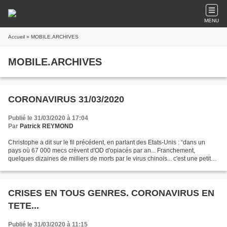
MENU
Accueil
» MOBILE.ARCHIVES
MOBILE.ARCHIVES
CORONAVIRUS 31/03/2020
Publié le 31/03/2020 à 17:04
Par
Patrick REYMOND
Christophe a dit sur le fil précédent, en parlant des Etats-Unis : “dans un
pays où 67 000 mecs crèvent d'OD d'opiacés par an... Franchement,
quelques dizaines de milliers de morts par le virus chinois... c'est une petite
plaisanterie.” Sauf que, sauf...
CRISES EN TOUS GENRES. CORONAVIRUS EN
TETE...
Publié le 31/03/2020 à 11:15