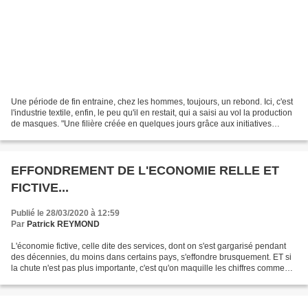
Une période de fin entraine, chez les hommes, toujours, un rebond. Ici, c'est
l'industrie textile, enfin, le peu qu'il en restait, qui a saisi au vol la production
de masques. "Une filière créée en quelques jours grâce aux initiatives
locales de toutes...
EFFONDREMENT DE L'ECONOMIE RELLE ET
FICTIVE...
Publié le 28/03/2020 à 12:59
Par
Patrick REYMOND
L'économie fictive, celle dite des services, dont on s'est gargarisé pendant
des décennies, du moins dans certains pays, s'effondre brusquement. ET si
la chute n'est pas plus importante, c'est qu'on maquille les chiffres comme
une prostituée sexagénaire....