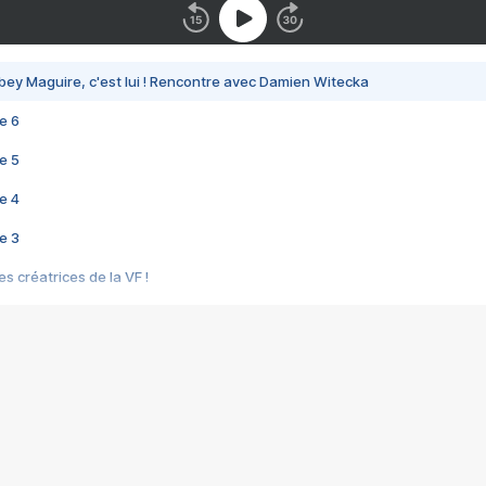
bey Maguire, c'est lui ! Rencontre avec Damien Witecka
e 6
e 5
e 4
e 3
s créatrices de la VF !
e 2
e 1
e Mektoub My Love arrive enfin ! Rencontre avec Shaïn Boumedine et Sal
i : après Toni en famille
elle réalise le bouleversant Dites lui que je l'aime