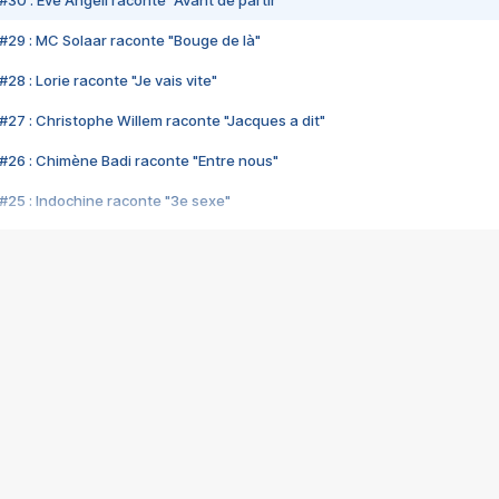
#30 : Eve Angeli raconte "Avant de partir"
#29 : MC Solaar raconte "Bouge de là"
28 : Lorie raconte "Je vais vite"
#27 : Christophe Willem raconte "Jacques a dit"
#26 : Chimène Badi raconte "Entre nous"
#25 : Indochine raconte "3e sexe"
#24 : Zaho raconte "C'est chelou"
#23 : Patrick Bruel raconte "Au café des délices"
#22 : Kyo raconte "Le chemin"
#21 : Nolwenn Leroy raconte "Cassé"
#20 : Patrick Hernandez raconte "Born to be alive"
#19 : Lorie raconte "Près de moi"
#18 : Michael Jones raconte "A nos actes manqués" (avec Jean-Jacque