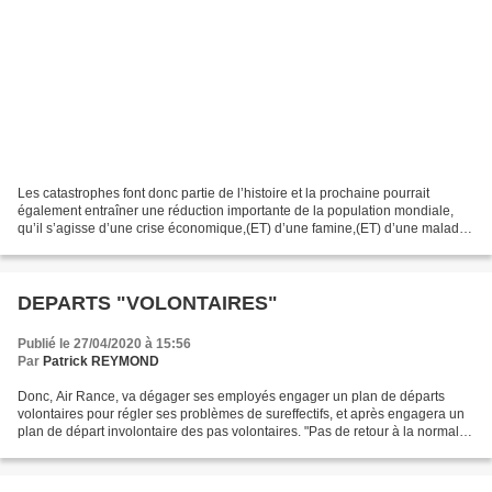
Les catastrophes font donc partie de l’histoire et la prochaine pourrait
également entraîner une réduction importante de la population mondiale,
qu’il s’agisse d’une crise économique,(ET) d’une famine,(ET) d’une maladie,
(ET) d’un malaise social ou (ET)...
DEPARTS "VOLONTAIRES"
Publié le 27/04/2020 à 15:56
Par
Patrick REYMOND
Donc, Air Rance, va dégager ses employés engager un plan de départs
volontaires pour régler ses problèmes de sureffectifs, et après engagera un
plan de départ involontaire des pas volontaires. "Pas de retour à la normale"
avant 2 ans. Ce qu'il y a de...