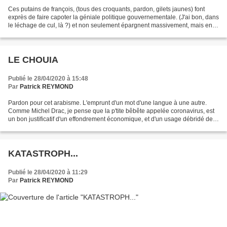
Ces putains de françois, (tous des croquants, pardon, gilets jaunes) font
exprès de faire capoter la géniale politique gouvernementale. (J'ai bon, dans
le léchage de cul, là ?) et non seulement épargnent massivement, mais en
plus, ne s'endettent plus...
LE CHOUIA
Publié le 28/04/2020 à 15:48
Par
Patrick REYMOND
Pardon pour cet arabisme. L'emprunt d'un mot d'une langue à une autre.
Comme Michel Drac, je pense que la p'tite bêbête appelée coronavirus, est
un bon justificatif d'un effondrement économique, et d'un usage débridé de
la planche à dettes, puis à billets....
KATASTROPH...
Publié le 28/04/2020 à 11:29
Par
Patrick REYMOND