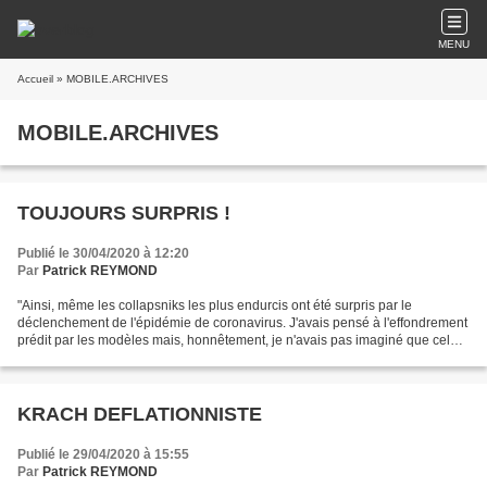
MENU
Accueil
» MOBILE.ARCHIVES
MOBILE.ARCHIVES
TOUJOURS SURPRIS !
Publié le 30/04/2020 à 12:20
Par
Patrick REYMOND
"Ainsi, même les collapsniks les plus endurcis ont été surpris par le
déclenchement de l'épidémie de coronavirus. J'avais pensé à l'effondrement
prédit par les modèles mais, honnêtement, je n'avais pas imaginé que cela
prendrait cette forme. J'avais sûrement...
KRACH DEFLATIONNISTE
Publié le 29/04/2020 à 15:55
Par
Patrick REYMOND