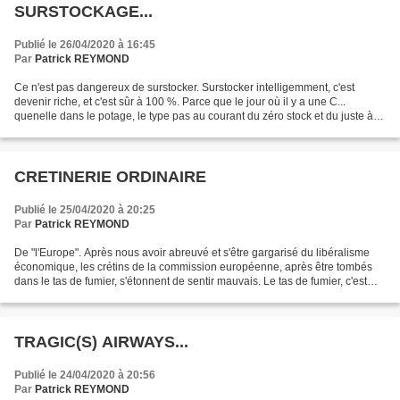
SURSTOCKAGE...
Publié le 26/04/2020 à 16:45
Par
Patrick REYMOND
Ce n'est pas dangereux de surstocker. Surstocker intelligemment, c'est
devenir riche, et c'est sûr à 100 %. Parce que le jour où il y a une C...
quenelle dans le potage, le type pas au courant du zéro stock et du juste à
temps devient riche en un clin...
CRETINERIE ORDINAIRE
Publié le 25/04/2020 à 20:25
Par
Patrick REYMOND
De "l'Europe". Après nous avoir abreuvé et s'être gargarisé du libéralisme
économique, les crétins de la commission européenne, après être tombés
dans le tas de fumier, s'étonnent de sentir mauvais. Le tas de fumier, c'est
l'exportation des usines productrices...
TRAGIC(S) AIRWAYS...
Publié le 24/04/2020 à 20:56
Par
Patrick REYMOND