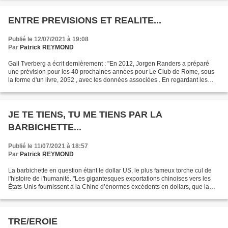
ENTRE PREVISIONS ET REALITE...
Publié le 12/07/2021 à 19:08
Par
Patrick REYMOND
Gail Tverberg a écrit dernièrement : "En 2012, Jorgen Randers a préparé
une prévision pour les 40 prochaines années pour Le Club de Rome, sous
la forme d'un livre, 2052 , avec les données associées . En regardant les
données, nous voyons que Randers prévoyait...
JE TE TIENS, TU ME TIENS PAR LA
BARBICHETTE...
Publié le 11/07/2021 à 18:57
Par
Patrick REYMOND
La barbichette en question étant le dollar US, le plus fameux torche cul de
l'histoire de l'humanité. "Les gigantesques exportations chinoises vers les
États-Unis fournissent à la Chine d’énormes excédents en dollars, que la
Chine utilise pour acheter...
TRE/EROIE