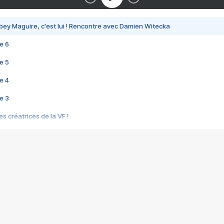
bey Maguire, c'est lui ! Rencontre avec Damien Witecka
e 6
e 5
e 4
e 3
s créatrices de la VF !
e 2
e 1
e Mektoub My Love arrive enfin ! Rencontre avec Shaïn Boumedine et Sal
i : après Toni en famille
elle réalise le bouleversant Dites lui que je l'aime