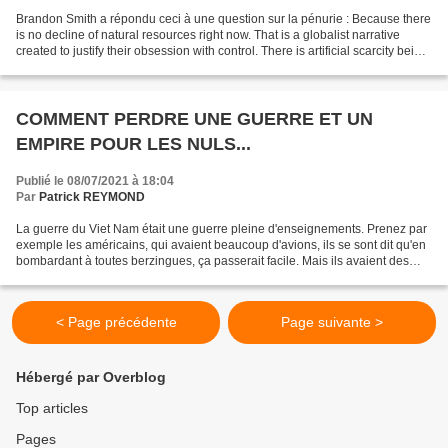
Brandon Smith a répondu ceci à une question sur la pénurie : Because there
is no decline of natural resources right now. That is a globalist narrative
created to justify their obsession with control. There is artificial scarcity being
created by the elites...
COMMENT PERDRE UNE GUERRE ET UN
EMPIRE POUR LES NULS...
Publié le 08/07/2021 à 18:04
Par
Patrick REYMOND
La guerre du Viet Nam était une guerre pleine d'enseignements. Prenez par
exemple les américains, qui avaient beaucoup d'avions, ils se sont dit qu'en
bombardant à toutes berzingues, ça passerait facile. Mais ils avaient des
têtes en face d'eux. Un avion,...
< Page précédente
Page suivante >
Hébergé par Overblog
Top articles
Pages