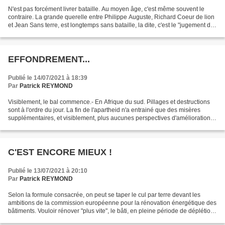
N'est pas forcément livrer bataille. Au moyen âge, c'est même souvent le
contraire. La grande querelle entre Philippe Auguste, Richard Coeur de lion
et Jean Sans terre, est longtemps sans bataille, la dite, c'est le "jugement de
Dieu", qui a lieu à Bouvines...
EFFONDREMENT...
Publié le 14/07/2021 à 18:39
Par
Patrick REYMOND
Visiblement, le bal commence.- En Afrique du sud. Pillages et destructions
sont à l'ordre du jour. La fin de l'apartheid n'a entrainé que des misères
supplémentaires, et visiblement, plus aucunes perspectives d'améliorations.
Les illusions ont été perdues....
C'EST ENCORE MIEUX !
Publié le 13/07/2021 à 20:10
Par
Patrick REYMOND
Selon la formule consacrée, on peut se taper le cul par terre devant les
ambitions de la commission européenne pour la rénovation énergétique des
bâtiments. Vouloir rénover "plus vite", le bâti, en pleine période de déplétion
énergétique, c'est de la...