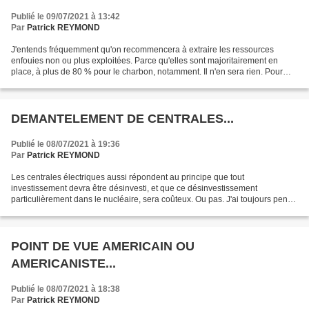
Publié le 09/07/2021 à 13:42
Par
Patrick REYMOND
J'entends fréquemment qu'on recommencera à extraire les ressources
enfouies non ou plus exploitées. Parce qu'elles sont majoritairement en
place, à plus de 80 % pour le charbon, notamment. Il n'en sera rien. Pour
une simple raison. Le TRE fait le coût,...
DEMANTELEMENT DE CENTRALES...
Publié le 08/07/2021 à 19:36
Par
Patrick REYMOND
Les centrales électriques aussi répondent au principe que tout
investissement devra être désinvesti, et que ce désinvestissement
particulièrement dans le nucléaire, sera coûteux. Ou pas. J'ai toujours pensé
qu'on ne démantèlerait pas, vu l'échec breton...
POINT DE VUE AMERICAIN OU
AMERICANISTE...
Publié le 08/07/2021 à 18:38
Par
Patrick REYMOND