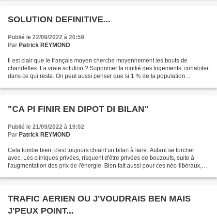
SOLUTION DEFINITIVE...
Publié le 22/09/2022 à 20:59
Par
Patrick REYMOND
Il est clair que le français moyen cherche moyennement les bouts de
chandelles. La vraie solution ? Supprimer la moitié des logements, cohabiter
dans ce qui reste. On peut aussi penser que si 1 % de la population
consomme 40 % de l'énergie, on peut supprimer...
"CA PI FINIR EN DIPOT DI BILAN"
Publié le 21/09/2022 à 19:02
Par
Patrick REYMOND
Cela tombe bien, c'est toujours chiant un bilan à faire. Autant se torcher
avec. Les cliniques privées, risquent d'être privées de bouzoufs, suite à
l'augmentation des prix de l'énergie. Bien fait aussi pour ces néo-libéraux,
engraissés à l'argent public....
TRAFIC AERIEN OU J'VOUDRAIS BEN MAIS
J'PEUX POINT...