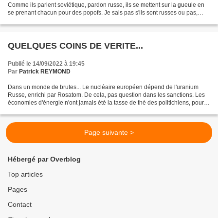
Comme ils parlent soviétique, pardon russe, ils se mettent sur la gueule en
se prenant chacun pour des popofs. Je sais pas s'ils sont russes ou pas,
mais ils ont quand même une...
QUELQUES COINS DE VERITE...
Publié le 14/09/2022 à 19:45
Par
Patrick REYMOND
Dans un monde de brutes... Le nucléaire européen dépend de l'uranium
Russe, enrichi par Rosatom. De cela, pas question dans les sanctions. Les
économies d'énergie n'ont jamais été la tasse de thé des politichiens, pour
une bonne raison, cela réduit la...
Page suivante >
Hébergé par Overblog
Top articles
Pages
Contact