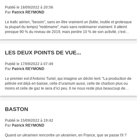
Publié le 18/09/2022 à 20:56
Par
Patrick REYMOND
Le trafic aérien, "besoin", sans en être vraiment un (futile, inutile et grotesque
la plupart du temps) "redémarre", mais sans redémarrer vraiment. Il atteint
presque 90 % du niveau de 2019, mais perdre 10 % de son activité, c'est
presque insurmontable....
LES DEUX POINTS DE VUE...
Publié le 17/09/2022 à 07:49
Par
Patrick REYMOND
Le premier est d'Antonio Turiel, qui imagine un déclin lent. "La production de
pétrole est déjà en baisse, celle d’uranium aussi, celle de charbon plus ou
moins et celle de gaz le sera d’ici peu. Il ne nous reste plus beaucoup de
temps avant que ça commence...
BASTON
Publié le 15/09/2022 à 19:42
Par
Patrick REYMOND
Quand un ukrainien rencontre un ukrainien, en France, que se passe t'il ?