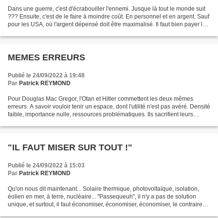
Dans une guerre, c'est d'écrabouiller l'ennemi. Jusque là tout le monde suit
??? Ensuite, c'est de le faire à moindre coût. En personnel et en argent. Sauf
pour les USA, où l'argent dépensé doit être maximalisé. Il faut bien payer les
putes élus. Raison...
MEMES ERREURS
Publié le 24/09/2022 à 19:48
Par
Patrick REYMOND
Pour Douglas Mac Gregor, l'Otan et Hitler commettent les deux mêmes
erreurs. A savoir vouloir tenir un espace, dont l'utilité n'est pas avéré. Densité
faible, importance nulle, ressources problématiques. Ils sacrifient leurs
meilleurs hommes pour garder...
"IL FAUT MISER SUR TOUT !"
Publié le 24/09/2022 à 15:03
Par
Patrick REYMOND
Qu'on nous dit maintenant... Solaire thermique, photovoltaïque, isolation,
éolien en mer, à terre, nucléaire... "Passequeuh", il n'y a pas de solution
unique, et surtout, il faut économiser, économiser, économiser, le contraire
de ce qu'on nous disait...