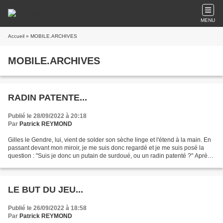
MENU
Accueil
» MOBILE.ARCHIVES
MOBILE.ARCHIVES
RADIN PATENTE...
Publié le 28/09/2022 à 20:18
Par
Patrick REYMOND
Gilles le Gendre, lui, vient de solder son sèche linge et l'étend à la main. En
passant devant mon miroir, je me suis donc regardé et je me suis posé la
question : "Suis je donc un putain de surdoué, ou un radin patenté ?" Après
tout, je vis en Auvergne,...
LE BUT DU JEU...
Publié le 26/09/2022 à 18:58
Par
Patrick REYMOND