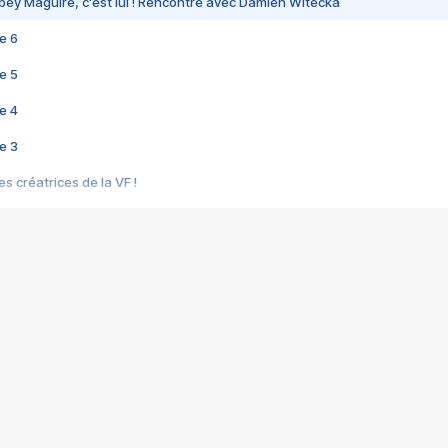
bey Maguire, c'est lui ! Rencontre avec Damien Witecka
e 6
e 5
e 4
e 3
s créatrices de la VF !
e 2
e 1
e Mektoub My Love arrive enfin ! Rencontre avec Shaïn Boumedine et Sal
i : après Toni en famille
elle réalise le bouleversant Dites lui que je l'aime
ais ! Rencontre autour de Vie privée de Rebecca Zlotowski
 de Marguerite, Grave... Rencontre avec Ella Rumpf