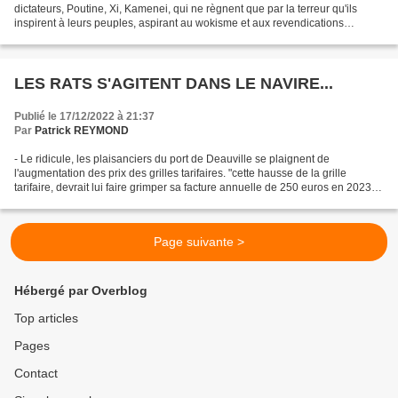
dictateurs, Poutine, Xi, Kamenei, qui ne règnent que par la terreur qu'ils
inspirent à leurs peuples, aspirant au wokisme et aux revendications
LGBTQI++++++++++++ Nous, les bons, les démocouassies,...
LES RATS S'AGITENT DANS LE NAVIRE...
Publié le 17/12/2022 à 21:37
Par
Patrick REYMOND
- Le ridicule, les plaisanciers du port de Deauville se plaignent de
l'augmentation des prix des grilles tarifaires. "cette hausse de la grille
tarifaire, devrait lui faire grimper sa facture annuelle de 250 euros en 2023.
Un coup dur pour ce retraité...
Page suivante >
Hébergé par Overblog
Top articles
Pages
Contact