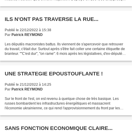
39, il est un missile...
ILS N'ONT PAS TRAVERSE LA RUE...
Publié le 22/12/2022 à 15:38
Par
Patrick REYMOND
Les députés macronistes battus. Ils viennent de s'apercevoir que retrouver
du travail, c'était dur. Surtout après s'être fait coller une certaine étiquette de
branleur. ""C'est dur", "on rame": 6 mois après les législatives, d'ex-députés
macronistes toujours...
UNE STRATEGIE EPOUSTOUFLANTE !
Publié le 21/12/2022 à 14:25
Par
Patrick REYMOND
Sur le front de l'est, on est revenu à quelque chose de très basique. Les
russes bombardent les infrastructures énergétiques et massacrent
l'économie ukrainienne, ce qui rend l'approvisionnement du front par les
FAU très compliqué. Les dites FAU attaquent...
SANS FONCTION ECONOMIQUE CLAIRE...