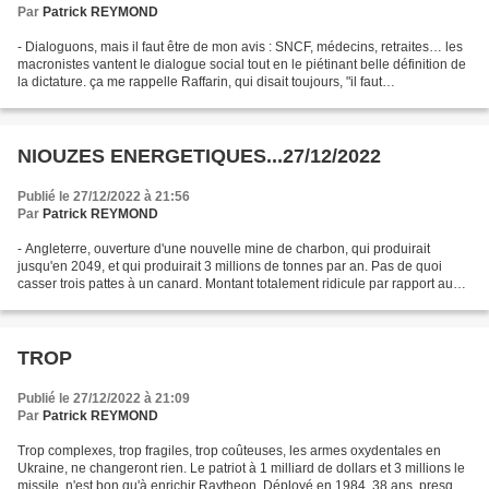
Par
Patrick REYMOND
- Dialoguons, mais il faut être de mon avis : SNCF, médecins, retraites… les
macronistes vantent le dialogue social tout en le piétinant belle définition de
la dictature. ça me rappelle Raffarin, qui disait toujours, "il faut
communiquer", mais, visiblement,...
NIOUZES ENERGETIQUES...27/12/2022
Publié le 27/12/2022 à 21:56
Par
Patrick REYMOND
- Angleterre, ouverture d'une nouvelle mine de charbon, qui produirait
jusqu'en 2049, et qui produirait 3 millions de tonnes par an. Pas de quoi
casser trois pattes à un canard. Montant totalement ridicule par rapport au
total mondial. - Retour de la...
TROP
Publié le 27/12/2022 à 21:09
Par
Patrick REYMOND
Trop complexes, trop fragiles, trop coûteuses, les armes oxydentales en
Ukraine, ne changeront rien. Le patriot à 1 milliard de dollars et 3 millions le
missile, n'est bon qu'à enrichir Raytheon. Déployé en 1984, 38 ans, presque