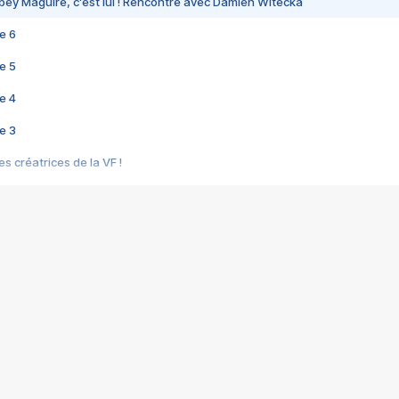
bey Maguire, c'est lui ! Rencontre avec Damien Witecka
e 6
e 5
e 4
e 3
s créatrices de la VF !
e 2
e 1
e Mektoub My Love arrive enfin ! Rencontre avec Shaïn Boumedine et Sal
i : après Toni en famille
elle réalise le bouleversant Dites lui que je l'aime
ais ! Rencontre autour de Vie privée de Rebecca Zlotowski
 de Marguerite, Grave... Rencontre avec Ella Rumpf