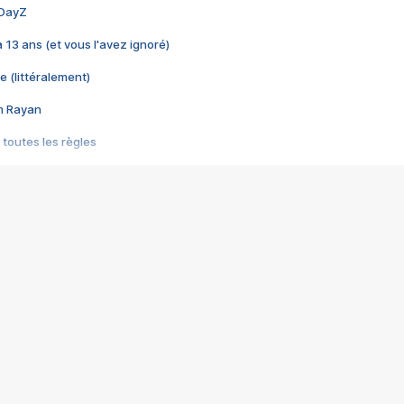
 DayZ
 a 13 ans (et vous l'avez ignoré)
e (littéralement)
im Rayan
 toutes les règles
s les jeux vidéo
us choquant de Rockstar ? - Le scandale BULLY
e plus moche de Steam
du RÊVE tourne au CAUCHEMAR
pendant 8 heures
it… à tort
umiliés par un jeu vidéo
ire - Final Fantasy 8