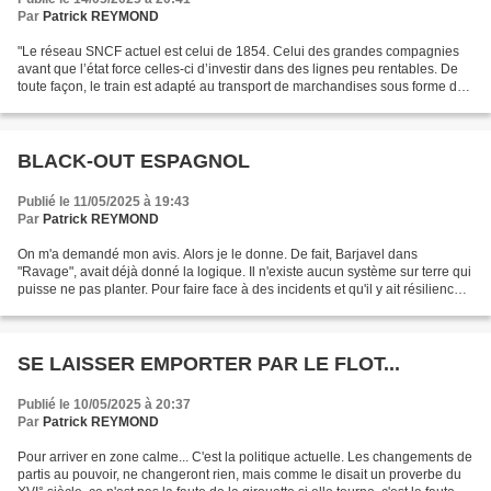
Par
Patrick REYMOND
"Le réseau SNCF actuel est celui de 1854. Celui des grandes compagnies
avant que l’état force celles-ci d’investir dans des lignes peu rentables. De
toute façon, le train est adapté au transport de marchandises sous forme de
trains complets (blé, eau...
BLACK-OUT ESPAGNOL
Publié le 11/05/2025 à 19:43
Par
Patrick REYMOND
On m'a demandé mon avis. Alors je le donne. De fait, Barjavel dans
"Ravage", avait déjà donné la logique. Il n'existe aucun système sur terre qui
puisse ne pas planter. Pour faire face à des incidents et qu'il y ait résilience,
il faut qu'il existe des...
SE LAISSER EMPORTER PAR LE FLOT...
Publié le 10/05/2025 à 20:37
Par
Patrick REYMOND
Pour arriver en zone calme... C'est la politique actuelle. Les changements de
partis au pouvoir, ne changeront rien, mais comme le disait un proverbe du