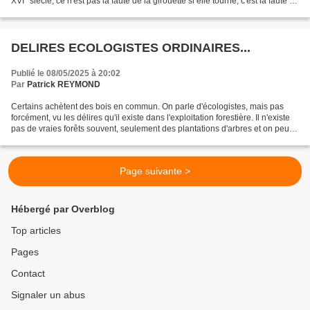
XVI° siècle, ce n'est pas la faute de la girouette si elle tourne, c'est la faute du
vent. Les positions...
DELIRES ECOLOGISTES ORDINAIRES...
Publié le 08/05/2025 à 20:02
Par
Patrick REYMOND
Certains achètent des bois en commun. On parle d'écologistes, mais pas
forcément, vu les délires qu'il existe dans l'exploitation forestière. Il n'existe
pas de vraies forêts souvent, seulement des plantations d'arbres et on peut
comprendre une gestion...
Page suivante >
Hébergé par Overblog
Top articles
Pages
Contact
Signaler un abus