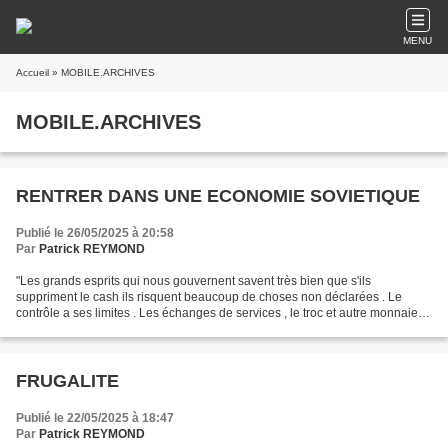
MENU
Accueil
» MOBILE.ARCHIVES
MOBILE.ARCHIVES
RENTRER DANS UNE ECONOMIE SOVIETIQUE
Publié le 26/05/2025 à 20:58
Par
Patrick REYMOND
"Les grands esprits qui nous gouvernent savent très bien que s'ils
suppriment le cash ils risquent beaucoup de choses non déclarées . Le
contrôle a ses limites . Les échanges de services , le troc et autre monnaies
parallèles surgissent toujours au galop...
FRUGALITE
Publié le 22/05/2025 à 18:47
Par
Patrick REYMOND