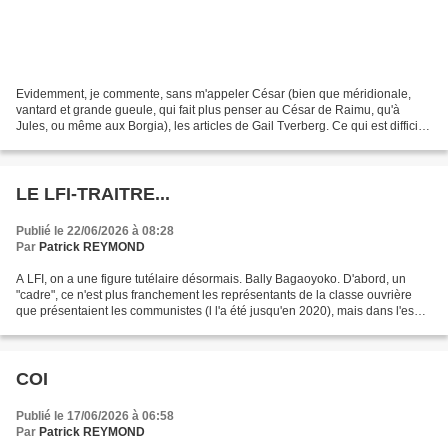
Evidemment, je commente, sans m'appeler César (bien que méridionale,
vantard et grande gueule, qui fait plus penser au César de Raimu, qu'à
Jules, ou même aux Borgia), les articles de Gail Tverberg. Ce qui est difficile
à comprendre et à décrire pour...
LE LFI-TRAITRE...
Publié le 22/06/2026 à 08:28
Par
Patrick REYMOND
A LFI, on a une figure tutélaire désormais. Bally Bagaoyoko. D'abord, un
"cadre", ce n'est plus franchement les représentants de la classe ouvrière
que présentaient les communistes (l l'a été jusqu'en 2020), mais dans l'esprit
de la gôche, sa couleur...
COI
Publié le 17/06/2026 à 06:58
Par
Patrick REYMOND