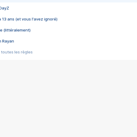
 DayZ
 a 13 ans (et vous l'avez ignoré)
e (littéralement)
im Rayan
 toutes les règles
s les jeux vidéo
us choquant de Rockstar ? - Le scandale BULLY
e plus moche de Steam
du RÊVE tourne au CAUCHEMAR
pendant 8 heures
it… à tort
umiliés par un jeu vidéo