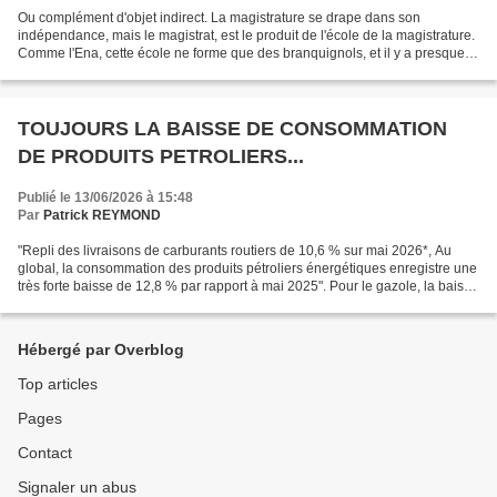
Ou complément d'objet indirect. La magistrature se drape dans son
indépendance, mais le magistrat, est le produit de l'école de la magistrature.
Comme l'Ena, cette école ne forme que des branquignols, et il y a presque
deux décennies ou pas loin, j'avais...
TOUJOURS LA BAISSE DE CONSOMMATION
DE PRODUITS PETROLIERS...
Publié le 13/06/2026 à 15:48
Par
Patrick REYMOND
"Repli des livraisons de carburants routiers de 10,6 % sur mai 2026*, Au
global, la consommation des produits pétroliers énergétiques enregistre une
très forte baisse de 12,8 % par rapport à mai 2025". Pour le gazole, la baisse
atteint 13 %. Gazole non...
Hébergé par Overblog
Top articles
Pages
Contact
Signaler un abus