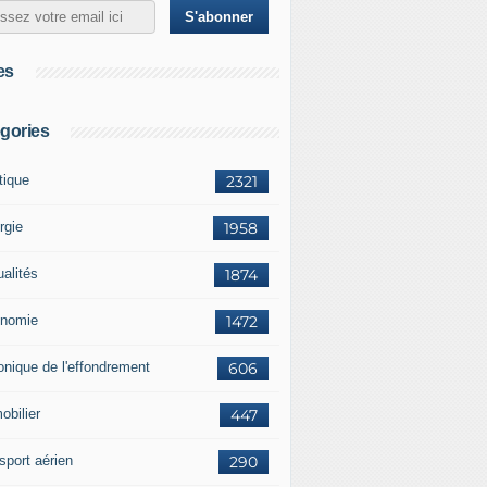
es
gories
tique
2321
rgie
1958
ualités
1874
nomie
1472
onique de l'effondrement
606
obilier
447
sport aérien
290