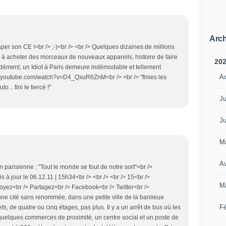
Arch
 taper son CE !<br /> ;-)<br /> <br /> Quelques dizaines de millions
ir à acheter des morceaux de nouveaux appareils, histoire de faire
20
écidément, un Idiot à Paris demeure indémodable et tellement
A
www.youtube.com/watch?v=D4_QxuR6ZnM<br /> <br /> "finies les
o... fini le tiercé !"
Ju
Ju
M
Av
n parisienne : "Tout le monde se fout de notre sort"<br />
s à jour le 06.12.11 | 15h34<br /> <br /> <br /> 15<br />
M
oyez<br /> Partagez<br /> Facebook<br /> Twitter<br />
 une cité sans renommée, dans une petite ville de la banlieue
Fé
, de quatre ou cinq étages, pas plus. Il y a un arrêt de bus où les
a quelques commerces de proximité, un centre social et un poste de