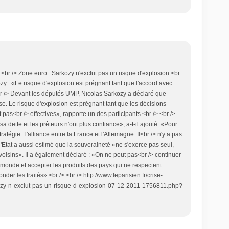
<br /> Zone euro : Sarkozy n'exclut pas un risque d'explosion.<br
ozy : «Le risque d'explosion est prégnant tant que l'accord avec
 <br /> Devant les députés UMP, Nicolas Sarkozy a déclaré que
ise. Le risque d'explosion est prégnant tant que les décisions
pas<br /> effectives», rapporte un des participants.<br /> <br />
a dette et les prêteurs n'ont plus confiance», a-t-il ajouté. «Pour
tratégie : l'alliance entre la France et l'Allemagne. Il<br /> n'y a pas
 l'Etat a aussi estimé que la souveraineté «ne s'exerce pas seul,
s voisins». Il a également déclaré : «On ne peut pas<br /> continuer
u monde et accepter les produits des pays qui ne respectent
onder les traités».<br /> <br /> http://www.leparisien.fr/crise-
ozy-n-exclut-pas-un-risque-d-explosion-07-12-2011-1756811.php?