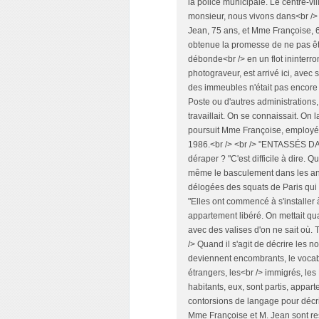
la police municipale. Le centre-vil
monsieur, nous vivons dans<br /
Jean, 75 ans, et Mme Françoise, 6
obtenue la promesse de ne pas êtr
débonde<br /> en un flot ininterr
photograveur, est arrivé ici, avec
des immeubles n'était pas encore 
Poste ou d'autres administrations, 
travaillait. On se connaissait. On l
poursuit Mme Françoise, employé
1986.<br /> <br /> "ENTASSÉS DAN
déraper ? "C'est difficile à dire. 
même le basculement dans les ann
délogées des squats de Paris qui e
"Elles ont commencé à s'installer 
appartement libéré. On mettait qu
avec des valises d'on ne sait où. 
/> Quand il s'agit de décrire les
deviennent encombrants, le vocab
étrangers, les<br /> immigrés, les
habitants, eux, sont partis, appar
contorsions de langage pour décrir
Mme Françoise et M. Jean sont res