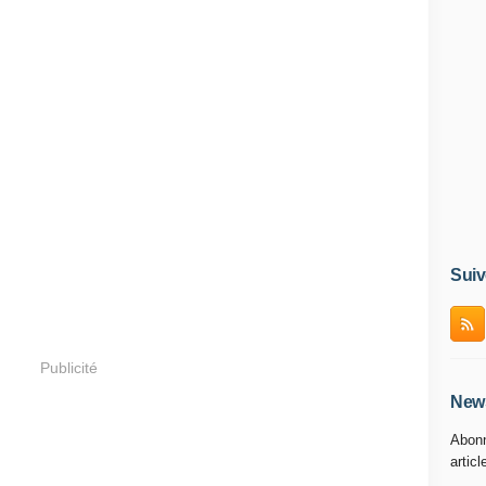
Suiv
Publicité
News
Abonn
articl