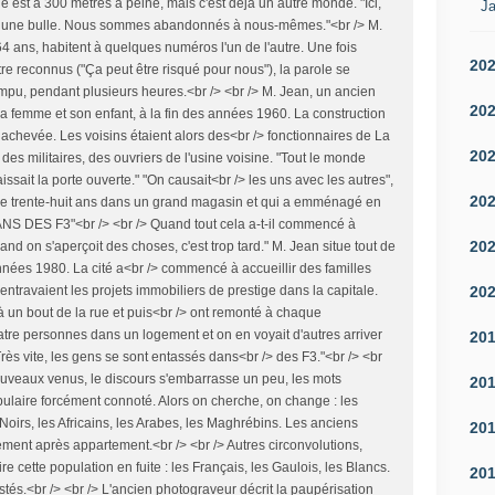
le est à 300 mètres à peine, mais c'est déjà un autre monde. "Ici,
Ja
> une bulle. Nous sommes abandonnés à nous-mêmes."<br /> M.
4 ans, habitent à quelques numéros l'un de l'autre. Une fois
20
e reconnus ("Ça peut être risqué pour nous"), la parole se
ompu, pendant plusieurs heures.<br /> <br /> M. Jean, un ancien
20
 sa femme et son enfant, à la fin des années 1960. La construction
achevée. Les voisins étaient alors des<br /> fonctionnaires de La
20
des militaires, des ouvriers de l'usine voisine. "Tout le monde
aissait la porte ouverte." "On causait<br /> les uns avec les autres",
20
e trente-huit ans dans un grand magasin et qui a emménagé en
S DES F3"<br /> <br /> Quand tout cela a-t-il commencé à
20
Quand on s'aperçoit des choses, c'est trop tard." M. Jean situe tout de
ées 1980. La cité a<br /> commencé à accueillir des familles
20
ntravaient les projets immobiliers de prestige dans la capitale.
à un bout de la rue et puis<br /> ont remonté à chaque
atre personnes dans un logement et on en voyait d'autres arriver
20
Très vite, les gens se sont entassés dans<br /> des F3."<br /> <br
 nouveaux venus, le discours s'embarrasse un peu, les mots
20
ulaire forcément connoté. Alors on cherche, on change : les
 Noirs, les Africains, les Arabes, les Maghrébins. Les anciens
20
tement après appartement.<br /> <br /> Autres circonvolutions,
e cette population en fuite : les Français, les Gaulois, les Blancs.
20
tés.<br /> <br /> L'ancien photograveur décrit la paupérisation