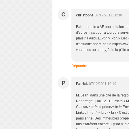
C
christophe
07/12/2011 18:30
Bah... il reste à AF une solution :
d'euros... ça pourra toujours serv
plaisir à Airbus...<br /> <br /> D
d'actualité.<br /> <br /> http://
vacances au crotoy, finie la p'tite aut
Répondre
P
Patrick
07/12/2011 10:19
M. Jean, dans une cité de la régio
Reportage | | 06.12.11 | 15h29 • Mi
Classez<br /> Imprimez<br /> Env
LinkedIn<br /> <br /> <br /> C'est
parisienne. Des immeubles proprets
bus s'arrêtent encore. Il y<br /> 