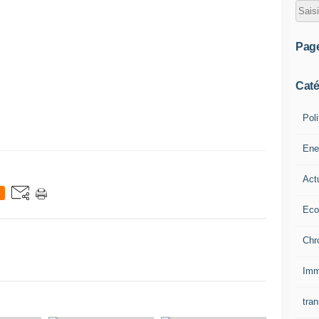
Pag
Caté
Poli
Ene
Act
Eco
Chr
Imm
tran