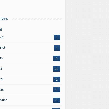
ives
26
oût
1
illet
1
in
4
ai
8
ril
2
ars
6
vrier
6