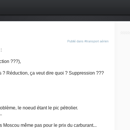
Publié dans
#transport aérien
:
ction ???),
res ? Réduction, ça veut dire quoi ? Suppression ???
blème, le noeud étant le pic pétrolier.
.
is Moscou même pas pour le prix du carburant...