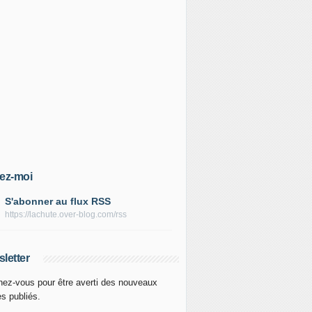
ez-moi
S'abonner au flux RSS
https://lachute.over-blog.com/rss
letter
ez-vous pour être averti des nouveaux
es publiés.