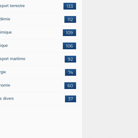
sport terrestre
133
démie
112
émique
109
tique
106
nsport maritime
92
rgie
74
nomie
60
s divers
37