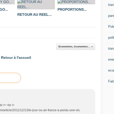
tran
O...
PROPORTIONS...
RETOUR AU REEL...
pan
Pol
poli
Economies, économies...
tra
Retour à l'accueil
ene
eco
Fait
r /> <br />
om/article/2011/12/13/le-jour-ou-air-france-a-perdu-une-vis