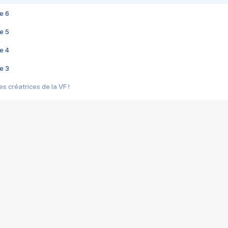
e 6
e 5
e 4
e 3
s créatrices de la VF !
e 2
e 1
e Mektoub My Love arrive enfin ! Rencontre avec Shaïn Boumedine et Sal
i : après Toni en famille
elle réalise le bouleversant Dites lui que je l'aime
ais ! Rencontre autour de Vie privée de Rebecca Zlotowski
 de Marguerite, Grave... Rencontre avec Ella Rumpf