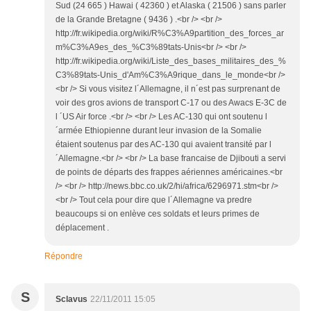
Sud (24 665 ) Hawai ( 42360 ) et Alaska ( 21506 ) sans parler
de la Grande Bretagne ( 9436 ) .<br /> <br />
http://fr.wikipedia.org/wiki/R%C3%A9partition_des_forces_ar
m%C3%A9es_des_%C3%89tats-Unis<br /> <br />
http://fr.wikipedia.org/wiki/Liste_des_bases_militaires_des_%
C3%89tats-Unis_d'Am%C3%A9rique_dans_le_monde<br />
<br /> Si vous visitez l´Allemagne, il n´est pas surprenant de
voir des gros avions de transport C-17 ou des Awacs E-3C de
l ´US Air force .<br /> <br /> Les AC-130 qui ont soutenu l
´armée Ethiopienne durant leur invasion de la Somalie
étaient soutenus par des AC-130 qui avaient transité par l
´Allemagne.<br /> <br /> La base francaise de Djibouti a servi
de points de départs des frappes aériennes américaines.<br
/> <br /> http://news.bbc.co.uk/2/hi/africa/6296971.stm<br />
<br /> Tout cela pour dire que l´Allemagne va predre
beaucoups si on enlève ces soldats et leurs primes de
déplacement .
Répondre
S
Sclavus
22/11/2011 15:05