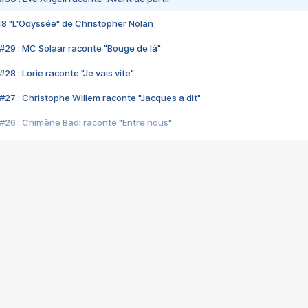
48 "L'Odyssée" de Christopher Nolan
#29 : MC Solaar raconte "Bouge de là"
28 : Lorie raconte "Je vais vite"
#27 : Christophe Willem raconte "Jacques a dit"
#26 : Chimène Badi raconte "Entre nous"
#25 : Indochine raconte "3e sexe"
#24 : Zaho raconte "C'est chelou"
#23 : Patrick Bruel raconte "Au café des délices"
#22 : Kyo raconte "Le chemin"
#21 : Nolwenn Leroy raconte "Cassé"
#20 : Patrick Hernandez raconte "Born to be alive"
#19 : Lorie raconte "Près de moi"