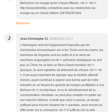
Merluchon ne voyage qu'en Classe Affaires :<br /> <br />
http://www.wikistrike.com/article-jean-luc-melenchon-ne-
voyage-qu-en-classe-affaire-118706438.html
Répondre
J
Jean-Christophe 31
25/06/2013 14:17
L'Allemagne sera fort logiquement impactée par les
chinoiseries économiques car si les Tinois sont les mains, les
machines de Anguela sont les outils et si le stock de
machines engrangées en<br /> prévision stratégique ne sert
pas, la Chine ne va faire un Brico Depot mondial.<br />
Quoique, ils sont capables de tellement de choses.<br /> <br
/> Il est aussi important de signaler que le modèle attractif
chinois, ayant contribué à aspirer une bonne part de notre
industrie en se faisant les garants de marges profitables à nos
libéraux<br /> occidentaux, et vu le ralentissement de la
consommation mondiale, ne peut plus compter en partie sur
son marché intérieur, si tenté que celui-ci puisse, un temps
suffisant pour trouver d'autres<br /> parades, avoir encore un
effet levier sur la croissance.<br /> Il suffit de voir la ville