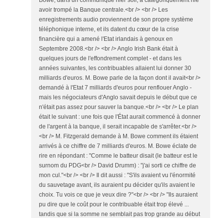
Bowe, dans un communiqué hier soir, a catégoriquement nié
avoir trompé la Banque centrale.<br /> <br /> Les
enregistrements audio proviennent de son propre système
téléphonique interne, et ils datent du cœur de la crise
financière qui a amené l'Etat irlandais à genoux en
Septembre 2008.<br /> <br /> Anglo Irish Bank était à
quelques jours de l'effondrement complet - et dans les
années suivantes, les contribuables allaient lui donner 30
milliards d'euros. M. Bowe parle de la façon dont il avait<br />
demandé à l'Etat 7 milliards d'euros pour renflouer Anglo -
mais les négociateurs d'Anglo savait depuis le début que ce
n'était pas assez pour sauver la banque.<br /> <br /> Le plan
était le suivant : une fois que l'État aurait commencé à donner
de l'argent à la banque, il serait incapable de s'arrêter.<br />
<br /> M. Fitzgerald demande à M. Bowe comment ils étaient
arrivés à ce chiffre de 7 milliards d'euros. M. Bowe éclate de
rire en répondant : "Comme le batteur disait (le batteur est le
surnom du PDG<br /> David Drumm) : "j'ai sorti ce chiffre de
mon cul."<br /> <br /> Il dit aussi : "S'ils avaient vu l'énormité
du sauvetage avant, ils auraient pu décider qu'ils avaient le
choix. Tu vois ce que je veux dire ?"<br /> <br /> "Ils auraient
pu dire que le coût pour le contribuable était trop élevé ...
tandis que si la somme ne semblait pas trop grande au début