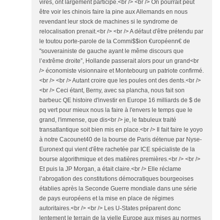
virés, ont largement participé.<br /> <br /> On pourrait peut
être voir les chinois faire la pine aux Allemands en nous
revendant leur stock de machines si le syndrome de
relocalisation prenait.<br /> <br /> A défaut d'être prétendu par
le toutou porte-parole de la Commi$$ion €uropéenn€ de
"souverainiste de gauche ayant le même discours que
l’extrême droite”, Hollande passerait alors pour un grand<br
/> économiste visionnaire et Montebourg un patriote confirmé.
<br /> <br /> Autant croire que les poules ont des dents.<br />
<br /> Ceci étant, Berny, avec sa plancha, nous fait son
barbeuc QE histoire d'investir en Europe 16 milliards de $ de
pq vert pour mieux nous la faire à l'envers le temps que le
grand, l'immense, que dis<br /> je, le fabuleux traité
transatlantique soit bien mis en place.<br /> Il fait faire le yoyo
à notre Cacounet40 de la bourse de Paris détenue par Nyse-
Euronext qui vient d'être rachetée par ICE spécialiste de la
bourse algorithmique et des matières premières.<br /> <br />
Et puis la JP Morgan, a était claire.<br /> Elle réclame
l’abrogation des constitutions démocratiques bourgeoises
établies après la Seconde Guerre mondiale dans une série
de pays européens et la mise en place de régimes
autoritaires.<br /> <br /> Les U-States préparent donc
lentement le terrain de la vielle Europe aux mises au normes