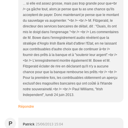
... si elle est assez grosse, mais pas trop grande pour que<br
/> ça gâche tout, alors je pense que tu as une chance qu'ils
acceptent de payer. Donc maintenant je pense que le montant
du sauvetage va augmenter. "<br /> <br /> M. Fitzgerald, le
directeur des services bancaires de détail, dit : "Ouais, ils ont
mis le doigt dans l'engrenage."<br /> <br /> Les commentaires
de M. Bowe dans l'enregistrement audio révèlent que la
stratégie d'Anglo Irish Bank était d'attirer l'Etat, en ne laissant
aux contribuables d'autre choix que de continuer à<br />
fournir des prêts à la banque et à "soutenir leur argent".<br />
<br /> L'enregistrement montre également M. Bowe et M.
Fitzgerald éclater de rire en déclarant qu'il n'y a aucune
chance pour que la banque rembourse les prêts.<br /> <br />
Pour la première fois, les contribuables obtiennent un aperçu
exclusif des magouilles bancaires qui ont coûté à l'Irlande
notre souveraineté.<br /> <br /> Paul Williams, "Irish
Independent", lundi 24 juin 2013.
Répondre
P
Patrick
25/06/2013 15:04