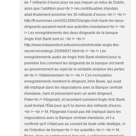
de 7 milliards d’euros pour ne pas risquer un refus de Dublin,
alors que l’addition pour<br /> les contribuables irlandais
allait finalement avoisiner les 30 milliards d’euros.<br /> <br />
http://fr.euronews.com/2013/06/25/anglo-irish-bank-les-deux-
dirigeants-auraient-menti-aux-autorites-irlandaises/<br /> <br
/> Les enregistrements des deux dirigeants de la banque
Anglo Irish Bank sont ici :<br /> <br />
http://www.independent.ie/business/irish/inside-anglo-the-
secret-recordings-29366837.html<br /> <br /> Les
enregistrements audio de Anglo Irish Bank révèlent pour la
première fois comment les dirigeants de la banque ont menti
au gouvernement au sujet de la véritable ampleur des pertes
de<br /> l'établissement.<br /> <br /> Ces incroyables
enregistrements montrent le dirigeant John Bowe, qui avait
été impliqué dans les négociations avec la Banque centrale
irlandaise, riant et plaisantant avec un autre dirigeant,
Peter<br /> Fitzgerald, et racontant comment Anglo Irish Bank
avait trompé l'État pour qu'il lui donne des milliards d'euros.
<br /> <br /> M. Fitzgerald n'avait pas été impliqué dans les
négociations avec la Banque centrale irlandaise, et il a
confirmé qu'il n'était pas au courant de toute cette stratégie, ni
de l'intention de tromper<br /> les autorités.<br /> <br /> M.