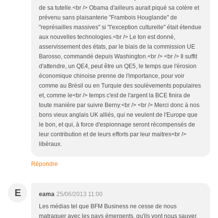
de sa tutelle.<br /> Obama d'ailleurs aurait piqué sa colère et
prévenu sans plaisanterie "Frambois Houglande" de
"représailles massives" si "l'exception culturelle" était étendue
aux nouvelles technologies.<br /> Le ton est donné,
asservissement des états, par le biais de la commission UE
Barosso, commandé depuis Washington.<br /> <br /> Il suffit
d'attendre, un QE4, peut être un QE5, le temps que l'érosion
économique chinoise prenne de l'importance, pour voir
comme au Brésil ou en Turquie des soulèvements populaires
et, comme le<br /> temps c'est de l'argent la BCE finira de
toute manière par suivre Berny.<br /> <br /> Merci donc à nos
bons vieux anglais UK alliés, qui ne veulent de l'Europe que
le bon, et qui, à force d'espionnage seront récompensés de
leur contribution et de leurs efforts par leur maitres<br />
libéraux.
Répondre
E
eama
25/06/2013 11:00
Les médias tel que BFM Business ne cesse de nous
matraquer avec les pays émergents, qu'ils vont nous sauver,