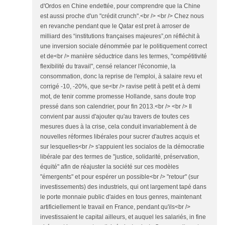
d'Ordos en Chine endettée, pour comprendre que la Chine
est aussi proche d'un "crédit crunch".<br /> <br /> Chez nous
en revanche pendant que le Qatar est pret à arroser de
milliard des “institutions françaises majeures”,on réfléchit à
une inversion sociale dénommée par le politiquement correct
et de<br /> manière séductrice dans les termes, "compétitivité
flexibilité du travail", censé relancer l'économie, la
consommation, donc la reprise de l'emploi, à salaire revu et
corrigé -10, -20%, que se<br /> ravise petit à petit et à demi
mot, de tenir comme promesse Hollande, sans doute trop
pressé dans son calendrier, pour fin 2013.<br /> <br /> Il
convient par aussi d'ajouter qu'au travers de toutes ces
mesures dues à la crise, cela conduit invariablement à de
nouvelles réformes libérales pour sucrer d'autres acquis et
sur lesquelles<br /> s'appuient les socialos de la démocratie
libérale par des termes de "justice, solidarité, préservation,
équité" afin de réajuster la société sur ces modèles
"émergents" et pour espérer un possible<br /> "retour" (sur
investissements) des industriels, qui ont largement tapé dans
le porte monnaie public d'aides en tous genres, maintenant
artificiellement le travail en France, pendant qu'ils<br />
investissaient le capital ailleurs, et auquel les salariés, in fine