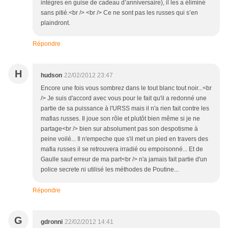
intègres en guise de cadeau d’anniversaire), il les a éliminé
sans pitié.<br /> <br /> Ce ne sont pas les russes qui s’en
plaindront.
Répondre
H
hudson
22/02/2012 23:47
Encore une fois vous sombrez dans le tout blanc tout noir...<br
/> Je suis d'accord avec vous pour le fait qu'il a redonné une
partie de sa puissance à l'URSS mais il n'a rien fait contre les
mafias russes. Il joue son rôle et plutôt bien même si je ne
partage<br /> bien sur absolument pas son despotisme à
peine voilé... Il n'empeche que s'il met un pied en travers des
mafia russes il se retrouvera irradié ou empoisonné... Et de
Gaulle sauf erreur de ma part<br /> n'a jamais fait partie d'un
police secrete ni utilisé les méthodes de Poutine...
Répondre
G
gdronni
22/02/2012 14:41