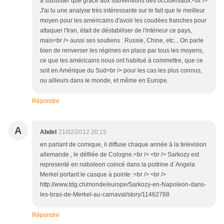
à subsister que grâce aux subventions des occidentaux.<br />
J'ai lu une analyse très intéressante sur le fait que le meilleur
moyen pour les américains d'avoir les coudées franches pour
attaquer l'Iran, était de déstabiliser de l'intérieur ce pays,
mais<br /> aussi ses soutiens : Russie, Chine, etc... On parle
bien de renverser les régimes en place par tous les moyens,
ce que les américains nous ont habitué à commettre, que ce
soit en Amérique du Sud<br /> pour les cas les plus connus,
ou ailleurs dans le monde, et même en Europe.
Répondre
A
Abdel
21/02/2012 20:15
en parlant de comique, il diffuse chaque année à la television
allemande , le défilée de Cologne.<br /> <br /> Sarkozy est
representé en naboleon coincé dans la poitrine d´Angela
Merkel portant le casque à pointe :<br /> <br />
http://www.tdg.ch/monde/europe/Sarkozy-en-Napoleon-dans-
les-bras-de-Merkel-au-carnaval/story/11462788
Répondre