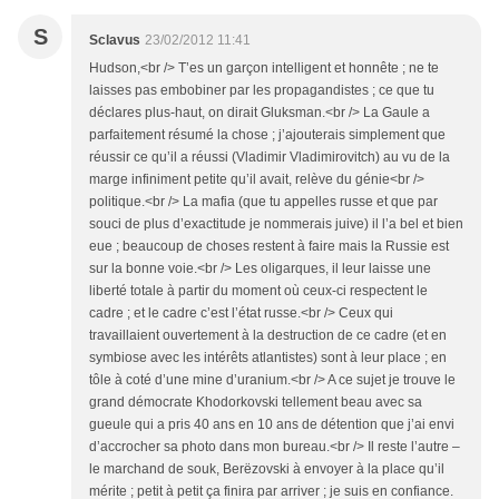
S
Sclavus
23/02/2012 11:41
Hudson,<br /> T’es un garçon intelligent et honnête ; ne te
laisses pas embobiner par les propagandistes ; ce que tu
déclares plus-haut, on dirait Gluksman.<br /> La Gaule a
parfaitement résumé la chose ; j’ajouterais simplement que
réussir ce qu’il a réussi (Vladimir Vladimirovitch) au vu de la
marge infiniment petite qu’il avait, relève du génie<br />
politique.<br /> La mafia (que tu appelles russe et que par
souci de plus d’exactitude je nommerais juive) il l’a bel et bien
eue ; beaucoup de choses restent à faire mais la Russie est
sur la bonne voie.<br /> Les oligarques, il leur laisse une
liberté totale à partir du moment où ceux-ci respectent le
cadre ; et le cadre c’est l’état russe.<br /> Ceux qui
travaillaient ouvertement à la destruction de ce cadre (et en
symbiose avec les intérêts atlantistes) sont à leur place ; en
tôle à coté d’une mine d’uranium.<br /> A ce sujet je trouve le
grand démocrate Khodorkovski tellement beau avec sa
gueule qui a pris 40 ans en 10 ans de détention que j’ai envi
d’accrocher sa photo dans mon bureau.<br /> Il reste l’autre –
le marchand de souk, Berëzovski à envoyer à la place qu’il
mérite ; petit à petit ça finira par arriver ; je suis en confiance.