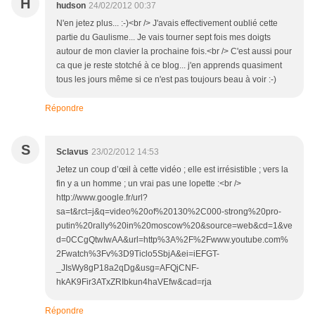
H
hudson
24/02/2012 00:37
N'en jetez plus... :-)<br /> J'avais effectivement oublié cette
partie du Gaulisme... Je vais tourner sept fois mes doigts
autour de mon clavier la prochaine fois.<br /> C'est aussi pour
ca que je reste stotché à ce blog... j'en apprends quasiment
tous les jours même si ce n'est pas toujours beau à voir :-)
Répondre
S
Sclavus
23/02/2012 14:53
Jetez un coup d’œil à cette vidéo ; elle est irrésistible ; vers la
fin y a un homme ; un vrai pas une lopette :<br />
http://www.google.fr/url?
sa=t&rct=j&q=video%20of%20130%2C000-strong%20pro-
putin%20rally%20in%20moscow%20&source=web&cd=1&ve
d=0CCgQtwIwAA&url=http%3A%2F%2Fwww.youtube.com%
2Fwatch%3Fv%3D9Ticlo5SbjA&ei=iEFGT-
_JIsWy8gP18a2qDg&usg=AFQjCNF-
hkAK9Fir3ATxZRIbkun4haVEfw&cad=rja
Répondre