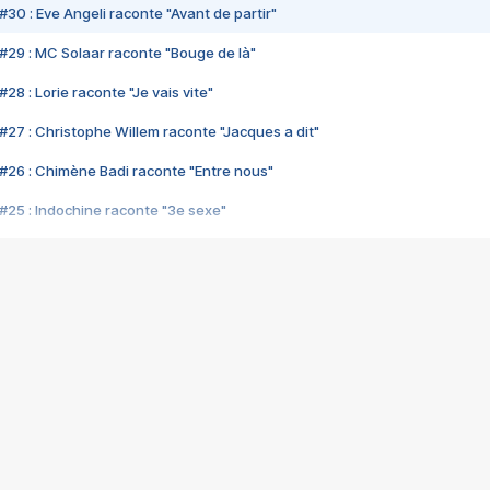
#30 : Eve Angeli raconte "Avant de partir"
#29 : MC Solaar raconte "Bouge de là"
28 : Lorie raconte "Je vais vite"
#27 : Christophe Willem raconte "Jacques a dit"
#26 : Chimène Badi raconte "Entre nous"
#25 : Indochine raconte "3e sexe"
#24 : Zaho raconte "C'est chelou"
#23 : Patrick Bruel raconte "Au café des délices"
#22 : Kyo raconte "Le chemin"
#21 : Nolwenn Leroy raconte "Cassé"
#20 : Patrick Hernandez raconte "Born to be alive"
#19 : Lorie raconte "Près de moi"
#18 : Michael Jones raconte "A nos actes manqués" (avec Jean-Jacque