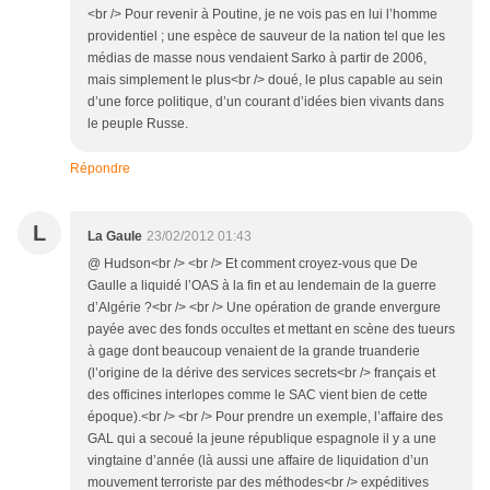
<br /> Pour revenir à Poutine, je ne vois pas en lui l’homme
providentiel ; une espèce de sauveur de la nation tel que les
médias de masse nous vendaient Sarko à partir de 2006,
mais simplement le plus<br /> doué, le plus capable au sein
d’une force politique, d’un courant d’idées bien vivants dans
le peuple Russe.
Répondre
L
La Gaule
23/02/2012 01:43
@ Hudson<br /> <br /> Et comment croyez-vous que De
Gaulle a liquidé l’OAS à la fin et au lendemain de la guerre
d’Algérie ?<br /> <br /> Une opération de grande envergure
payée avec des fonds occultes et mettant en scène des tueurs
à gage dont beaucoup venaient de la grande truanderie
(l’origine de la dérive des services secrets<br /> français et
des officines interlopes comme le SAC vient bien de cette
époque).<br /> <br /> Pour prendre un exemple, l’affaire des
GAL qui a secoué la jeune république espagnole il y a une
vingtaine d’année (là aussi une affaire de liquidation d’un
mouvement terroriste par des méthodes<br /> expéditives