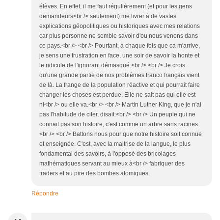
élèves. En effet, il me faut régulièrement (et pour les gens
demandeurs<br /> seulement) me livrer à de vastes
explications géopolitiques ou historiques avec mes relations
car plus personne ne semble savoir d'ou nous venons dans
ce pays.<br /> <br /> Pourtant, à chaque fois que ca m'arrive,
je sens une frustration en face, une soir de savoir la honte et
le ridicule de l'ignorant démasqué.<br /> <br /> Je crois
qu'une grande partie de nos problèmes franco français vient
de là. La frange de la population réactive et qui pourrait faire
changer les choses est perdue. Elle ne sait pas qui elle est
ni<br /> ou elle va.<br /> <br /> Martin Luther King, que je n'ai
pas l'habitude de citer, disait:<br /> <br /> Un peuple qui ne
connait pas son histoire, c'est comme un arbre sans racines.
<br /> <br /> Battons nous pour que notre histoire soit connue
et enseignée. C'est, avec la maitrise de la langue, le plus
fondamental des savoirs, à l'opposé des bricolages
mathématiques servant au mieux à<br /> fabriquer des
traders et au pire des bombes atomiques.
Répondre