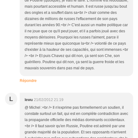
de Poutine (quoique), je vais le faire. L'homme est redoutable,
mais pourtant accessible et humain. Il est russe jusqu'au bout
des ongles et a souffert dans sa<br /> chair comme des
dizaines de millions de russes l'effacement de son pays
durant les années 90.<br /> C'est aussi un maitre politique car
il ne joue que ce qu'il peut jouer, et il a parfois joué avec des
moyens dérisoires. Pourquoi les russes l'aiment, parce il
représente mieux que quiconque la<br /> volonté de ce pays
d'exister à la hauteur de ses capacités, qui sont immenses.<br
/> <br /> Et puis Chavez qui dit non, ça sent son Che, son
guérillero. Poutine qui dit non, ça sent la guerre froide et les
mauvais souvenirs dans pas mal de pays.
Répondre
L
lewu
21/02/2012 21:19
@ Michel :<br /> Il n'exprime pas formellement un soutien, il
constate surtout un fait, qui est en complète contradiction avec
la propagande officielle des médias dominants occidentaux.
<br /> Il faut savoir qu'en Russie, Poutine est admiré par une
grande majorité de la population. Et ses opposants n'arrivent