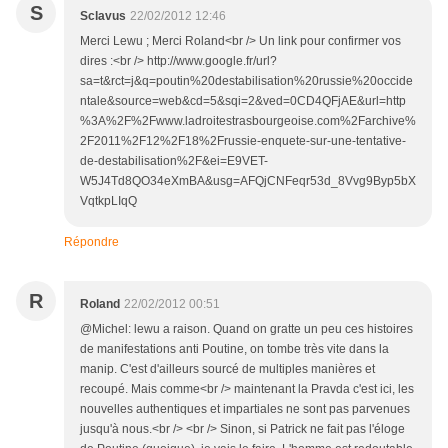
S
Sclavus
22/02/2012 12:46
Merci Lewu ; Merci Roland<br /> Un link pour confirmer vos
dires :<br /> http://www.google.fr/url?
sa=t&rct=j&q=poutin%20destabilisation%20russie%20occide
ntale&source=web&cd=5&sqi=2&ved=0CD4QFjAE&url=http
%3A%2F%2Fwww.ladroitestrasbourgeoise.com%2Farchive%
2F2011%2F12%2F18%2Frussie-enquete-sur-une-tentative-
de-destabilisation%2F&ei=E9VET-
W5J4Td8QO34eXmBA&usg=AFQjCNFeqr53d_8Vvg9Byp5bX
VqtkpLIqQ
Répondre
R
Roland
22/02/2012 00:51
@Michel: lewu a raison. Quand on gratte un peu ces histoires
de manifestations anti Poutine, on tombe très vite dans la
manip. C'est d'ailleurs sourcé de multiples manières et
recoupé. Mais comme<br /> maintenant la Pravda c'est ici, les
nouvelles authentiques et impartiales ne sont pas parvenues
jusqu'à nous.<br /> <br /> Sinon, si Patrick ne fait pas l'éloge