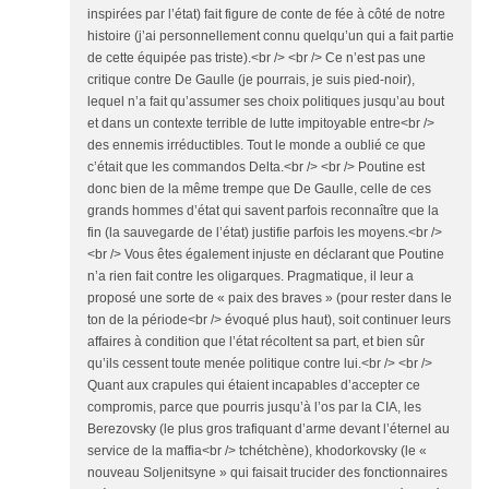
inspirées par l’état) fait figure de conte de fée à côté de notre
histoire (j’ai personnellement connu quelqu’un qui a fait partie
de cette équipée pas triste).<br /> <br /> Ce n’est pas une
critique contre De Gaulle (je pourrais, je suis pied-noir),
lequel n’a fait qu’assumer ses choix politiques jusqu’au bout
et dans un contexte terrible de lutte impitoyable entre<br />
des ennemis irréductibles. Tout le monde a oublié ce que
c’était que les commandos Delta.<br /> <br /> Poutine est
donc bien de la même trempe que De Gaulle, celle de ces
grands hommes d’état qui savent parfois reconnaître que la
fin (la sauvegarde de l’état) justifie parfois les moyens.<br />
<br /> Vous êtes également injuste en déclarant que Poutine
n’a rien fait contre les oligarques. Pragmatique, il leur a
proposé une sorte de « paix des braves » (pour rester dans le
ton de la période<br /> évoqué plus haut), soit continuer leurs
affaires à condition que l’état récoltent sa part, et bien sûr
qu’ils cessent toute menée politique contre lui.<br /> <br />
Quant aux crapules qui étaient incapables d’accepter ce
compromis, parce que pourris jusqu’à l’os par la CIA, les
Berezovsky (le plus gros trafiquant d’arme devant l’éternel au
service de la maffia<br /> tchétchène), khodorkovsky (le «
nouveau Soljenitsyne » qui faisait trucider des fonctionnaires