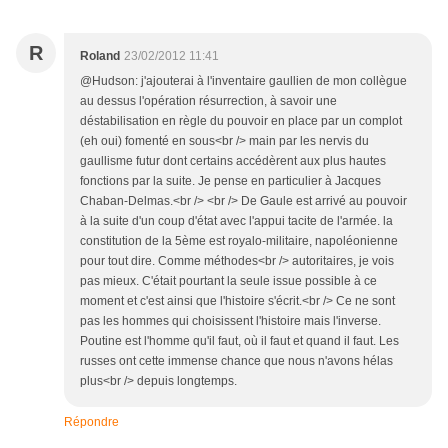
R
Roland
23/02/2012 11:41
@Hudson: j'ajouterai à l'inventaire gaullien de mon collègue
au dessus l'opération résurrection, à savoir une
déstabilisation en règle du pouvoir en place par un complot
(eh oui) fomenté en sous<br /> main par les nervis du
gaullisme futur dont certains accédèrent aux plus hautes
fonctions par la suite. Je pense en particulier à Jacques
Chaban-Delmas.<br /> <br /> De Gaule est arrivé au pouvoir
à la suite d'un coup d'état avec l'appui tacite de l'armée. la
constitution de la 5ème est royalo-militaire, napoléonienne
pour tout dire. Comme méthodes<br /> autoritaires, je vois
pas mieux. C'était pourtant la seule issue possible à ce
moment et c'est ainsi que l'histoire s'écrit.<br /> Ce ne sont
pas les hommes qui choisissent l'histoire mais l'inverse.
Poutine est l'homme qu'il faut, où il faut et quand il faut. Les
russes ont cette immense chance que nous n'avons hélas
plus<br /> depuis longtemps.
Répondre