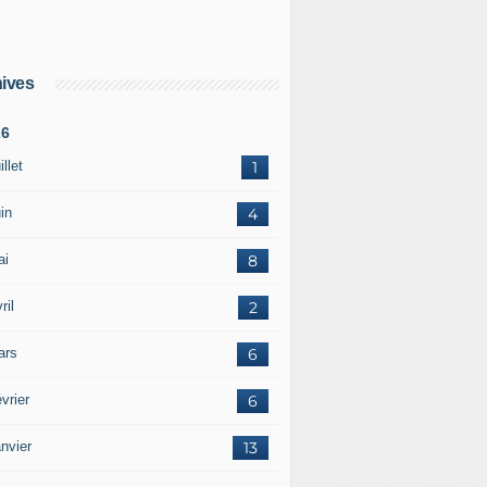
ives
26
illet
1
in
4
ai
8
ril
2
ars
6
vrier
6
nvier
13