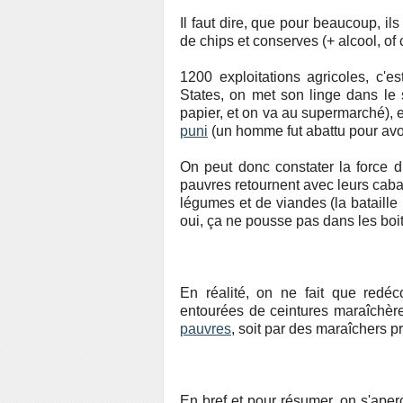
Il faut dire, que pour beaucoup, il
de chips et conserves (+ alcool, of 
1200 exploitations agricoles, c
States, on met son linge dans l
papier, et on va au supermarché), e
puni
(un homme fut abattu pour av
On peut donc constater la force d
pauvres retournent avec leurs cab
légumes et de viandes (la bataille
oui, ça ne pousse pas dans les boit
En réalité, on ne fait que redéco
entourées de ceintures maraîchèr
pauvres
, soit par des maraîchers p
En bref et pour résumer, on s'aperç