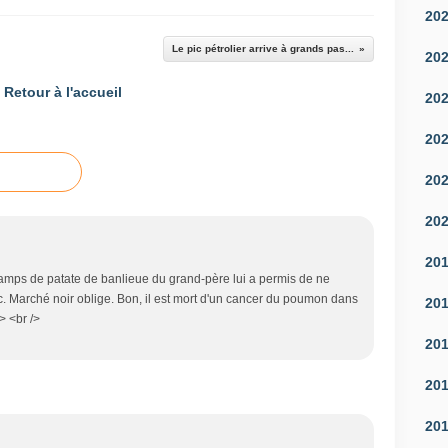
20
Le pic pétrolier arrive à grands pas...
20
Retour à l'accueil
20
20
20
20
20
amps de patate de banlieue du grand-père lui a permis de ne
. Marché noir oblige. Bon, il est mort d'un cancer du poumon dans
20
> <br />
20
20
20