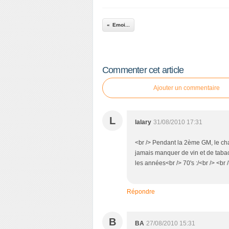
Emoi...
Commenter cet article
Ajouter un commentaire
L
lalary
31/08/2010 17:31
<br /> Pendant la 2ème GM, le ch
jamais manquer de vin et de tabac
les années<br /> 70's :/<br /> <br /
Répondre
B
BA
27/08/2010 15:31