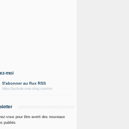
ez-moi
S'abonner au flux RSS
https://lachute.over-blog.com/rss
letter
ez-vous pour être averti des nouveaux
es publiés.