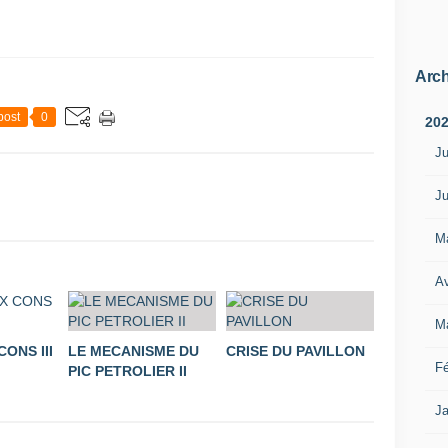
Arch
post
0
20
Ju
Ju
M
Av
M
ONS III
LE MECANISME DU
CRISE DU PAVILLON
Fé
PIC PETROLIER II
Ja