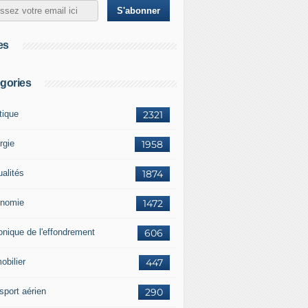
es
gories
tique
2321
rgie
1958
ualités
1874
nomie
1472
onique de l'effondrement
606
obilier
447
sport aérien
290