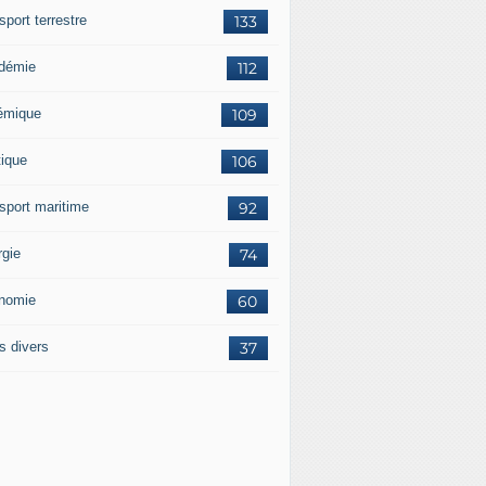
sport terrestre
133
démie
112
émique
109
tique
106
nsport maritime
92
rgie
74
nomie
60
s divers
37