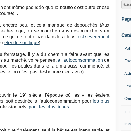
s n'ont même pas idée que la bouffe c'est autre chose
course)...
Pag
'est encore peu, et cela manque de débouchés (Aux
e séche-linge, on se mouche dans des mouchoirs en
Caté
t ce qui ne rentre pas dans les clous,
est sévèrement
oir
étendu son linge
).
Poli
u formatage. Il y a du chemin à faire avant que les
as au marché, voire pensent
à l'autoconsommation
de
Ene
 pour les poules dans le jardin a aussi commencé, et
es, et on n'est pas déshonoré d'en avoir)...
Act
Eco
uvrir le 19° siècle, l'époque où les villes étaient
Chr
es, soit destinée à l'autoconsommation pour
les plus
rofessionnels,
pour les plus riches
...
Imm
tran
oit que finalement, seul la bêtise est inépuisable, et