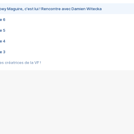
bey Maguire, c'est lui ! Rencontre avec Damien Witecka
e 6
e 5
e 4
e 3
s créatrices de la VF !
e 2
e 1
e Mektoub My Love arrive enfin ! Rencontre avec Shaïn Boumedine et Sal
i : après Toni en famille
elle réalise le bouleversant Dites lui que je l'aime
ais ! Rencontre autour de Vie privée de Rebecca Zlotowski