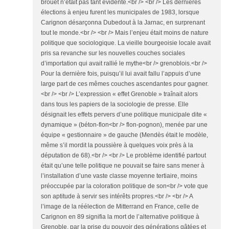
brouet n’était pas tant évidente.<br /> <br /> Les dernières
élections à enjeu furent les municipales de 1983, lorsque
Carignon désarçonna Dubedout à la Jarnac, en surprenant
tout le monde.<br /> <br /> Mais l’enjeu était moins de nature
politique que sociologique. La vieille bourgeoisie locale avait
pris sa revanche sur les nouvelles couches sociales
d’importation qui avait rallié le mythe<br /> grenoblois.<br />
Pour la dernière fois, puisqu’il lui avait fallu l’appuis d’une
large part de ces mêmes couches ascendantes pour gagner.
<br /> <br /> L’expression « effet Grenoble » traînait alors
dans tous les papiers de la sociologie de presse. Elle
désignait les effets pervers d’une politique municipale dite «
dynamique » (béton-flon<br /> flon-pognon), menée par une
équipe « gestionnaire » de gauche (Mendès était le modèle,
même s’il mordit la poussière à quelques voix près à la
députation de 68).<br /> <br /> Le problème identifié partout
était qu’une telle politique ne pouvait se faire sans mener à
l’installation d’une vaste classe moyenne tertiaire, moins
préoccupée par la coloration politique de son<br /> vote que
son aptitude à servir ses intérêts propres.<br /> <br /> A
l’image de la réélection de Mitterrand en France, celle de
Carignon en 89 signifia la mort de l’alternative politique à
Grenoble, par la prise du pouvoir des générations gâtées et