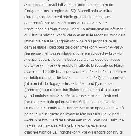
/> un copain m'avait fait voir la baraque secondaire de
Carignon dans la region de SQt-Marcellin<br /> toiture
d'ardoises entierement refaite gratos et route d'acces
goudronnée<br /> --<br /> Vous vous souvenez de
l'installation du tram ?<br /> <br /> La destruction du bâtiment
du Club Sandwich !<br /> <br /> et ensuite reconstruction d'un
immeuble neuf at Carignon<br /> devenu proprietaire du
dernier etage , ceci pour zero centimes<br /> ----<br /> <br />
j'en passe , j'en passe il faudrait une encyclopedie<br /> <br
/> et par devant , le vernis bobo socialo faux ecolos fausse
droite<br /> ---<br /> Grenoble la ville de la réussite ou Nanar
avait réuni 10 000<br /> spectateurs<br /> --<br /> La Justice y
est totalement pourrie<br /> --------------<br /> Quelle pourriture
j'ai bien fait de degager<br /> <br /> quand j' y repasse
(rarement)pour raisons familiales j'en ai un haut le coeur et
grand malaise -<br /> <br /> l'arthrose cervicale c'estr vrai
j'avais une copain qui arrivait de Mulhouse il en avait le
cafard de ne jamais voir l' horizon<br /> on aperçoit l ' hiver à
peine le Moucherotte en levant la tête vers les Cieux<br /> ----
---<br /> le brouillard de Chlore venant du PonT de Claix , de
Varces , de Jarrie se mêlant à la dioxine de l'usine
d'incinération de La Tronche<br /> <br /> ( encore construite