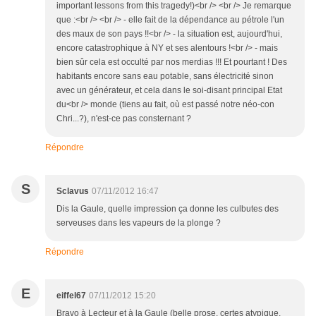
important lessons from this tragedy!)<br /> <br /> Je remarque
que :<br /> <br /> - elle fait de la dépendance au pétrole l'un
des maux de son pays !!<br /> - la situation est, aujourd'hui,
encore catastrophique à NY et ses alentours !<br /> - mais
bien sûr cela est occulté par nos merdias !!! Et pourtant ! Des
habitants encore sans eau potable, sans électricité sinon
avec un générateur, et cela dans le soi-disant principal Etat
du<br /> monde (tiens au fait, où est passé notre néo-con
Chri...?), n'est-ce pas consternant ?
Répondre
S
Sclavus
07/11/2012 16:47
Dis la Gaule, quelle impression ça donne les culbutes des
serveuses dans les vapeurs de la plonge ?
Répondre
E
eiffel67
07/11/2012 15:20
Bravo à Lecteur et à la Gaule (belle prose, certes atypique,