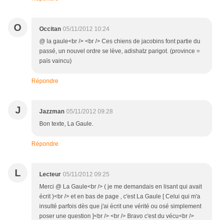
O
Occitan
05/11/2012 10:24
@ la gaule<br /> <br /> Ces chiens de jacobins font partie du
passé, un nouvel ordre se lève, adishatz parigot. (province =
païs vaincu)
Répondre
J
Jazzman
05/11/2012 09:28
Bon texte, La Gaule.
Répondre
L
Lecteur
05/11/2012 09:25
Merci @ La Gaule<br /> ( je me demandais en lisant qui avait
écrit )<br /> et en bas de page , c'est La Gaule [ Celui qui m'a
insulté parfois dès que j'ai écrit une vérité ou osé simplement
poser une question ]<br /> <br /> Bravo c'est du vécu<br />