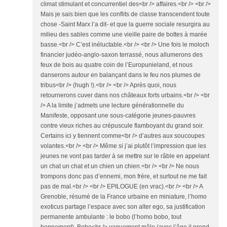
climat stimulant et concurrentiel des<br /> affaires.<br /> <br />
Mais je sais bien que les conflits de classe transcendent toute
chose -Saint Marx l’a dit- et que la guerre sociale resurgira au
milieu des sables comme une vieille paire de bottes à marée
basse.<br /> C’est inéluctable.<br /> <br /> Une fois le moloch
financier judéo-anglo-saxon terrassé, nous allumerons des
feux de bois au quatre coin de l’Europunieland, et nous
danserons autour en balançant dans le feu nos plumes de
tribus<br /> (hugh !).<br /> <br /> Après quoi, nous
retournerons cuver dans nos châteaux forts urbains.<br /> <br
/> A la limite j’admets une lecture générationnelle du
Manifeste, opposant une sous-catégorie jeunes-pauvres
contre vieux riches au crépuscule flamboyant du grand soir.
Certains ici y tiennent comme<br /> d’autres aux soucoupes
volantes.<br /> <br /> Même si j’ai plutôt l’impression que les
jeunes ne vont pas tarder à se mettre sur le râble en appelant
un chat un chat et un chien un chien.<br /> <br /> Ne nous
trompons donc pas d’ennemi, mon frère, et surtout ne me fait
pas de mal.<br /> <br /> EPILOGUE (en vrac).<br /> <br /> A
Grenoble, résumé de la France urbaine en miniature, l’homo
exoticus partage l’espace avec son alter ego, sa justification
permanente ambulante : le bobo (l’homo bobo, tout