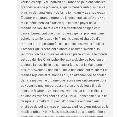
véritables enjeux du pouvoir en France se jouaient dans les
grandes villes de province, et qu’ils mèneraient<br /> par ce
biais au démantèlement de la nation (dans « Les nouveaux
féodaux » La grande erreur de la décentralisation).<br /> <br
/> Le même pensait à raison que le prix à payer de la
mondialisation libérale était la fermentation obligée d’un
cancer bureaucratique d’un nouveau genre, proliférant aux
échelons territoriaux et<br /> municipaux, et chargée d’en
arrondir les angles auprès des populations avec « équité ».
Entendez qu’ils serviront d’abord à assurer l’avenir et la
reproduction des nouvelles élites en place.<br /> Si le monde
est trop dur, les Christophe libéraux à cloche de bœuf auront
toujours la possibilité de contacter Monsieur le Maire pour
assurer l’avenir du rejeton ou de la rejetonne.<br /> <br /> Les
mêmes rejetons et rejetonnes qui, en attendant de se couler
dans la médiocrité urbaine que leurs aînés ont creusée pour
eux comme une tombe, passent chacune de leurs fins de
semaine à faire<br /> chier les riverains par leurs « fêtes »
étudiantes avinées débiles.<br /> <br /> Epanchement à la fin
desquels ils mettent un point d’honneur à exprimer leur
privilège de petite classe en saccageant les biens privés ou le
mobilier urbain.<br /> Mais je sais aussi qu’à la périphérie «