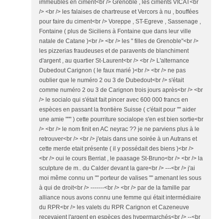
immeubles en ciment<br /> Grenoble , les ciments VICAT<br
/> <br /> les falaises de chartreuse et Vercors à nu , bouffées
pour faire du ciment<br /> Voreppe , ST-Egreve , Sassenage ,
Fontaine ( plus de Siciliens à Fontaine que dans leur ville
natale de Catane )<br /> <br /> les " filles de Grenoble"<br />
les pizzerias fraudeuses et de paravents de blanchiment
d'argent , au quartier St-Laurent<br /> <br /> L'alternance
Dubedout Carignon ( le faux marié )<br /> <br /> ne pas
oublier que le numéro 2 ou 3 de Dubedout<br /> s'était
comme numéro 2 ou 3 de Carignon trois jours après<br /> <br
/> le socialo qui s'était fait pincer avec 600 000 francs en
espèces en passant la frontière Suisse ( c'était pour "" aider
une amie """ ) cette pourriture socialope s'en est bien sortie<br
/> <br /> le nom finit en AC neyrac ?? je ne parviens plus à le
retrouver<br /> <br /> j'etais dans une soirée à un Autrans et
cette merde etait présente ( il y possédait des biens )<br />
<br /> oui le cours Berriat , le paasage St-Bruno<br /> <br /> la
sculpture de m.. du Calder devant la gare<br /> ---<br /> j'ai
moi même connu un "" porteur de valises "" amenant les sous
à qui de droit<br /> -------<br /> <br /> par de la famille par
alliance nous avons connu une femme qui était intermédiaire
du RPR<br /> les valets du RPR Carignon et Cazeneuve
recevaient l'argent en espèces des hypermarchés<br /> --<br