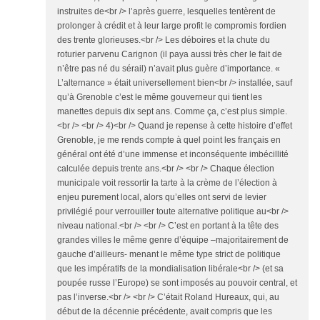
instruites de<br /> l’après guerre, lesquelles tentèrent de
prolonger à crédit et à leur large profit le compromis fordien
des trente glorieuses.<br /> Les déboires et la chute du
roturier parvenu Carignon (il paya aussi très cher le fait de
n’être pas né du sérail) n’avait plus guère d’importance. «
L’alternance » était universellement bien<br /> installée, sauf
qu’à Grenoble c’est le même gouverneur qui tient les
manettes depuis dix sept ans. Comme ça, c’est plus simple.
<br /> <br /> 4)<br /> Quand je repense à cette histoire d’effet
Grenoble, je me rends compte à quel point les français en
général ont été d’une immense et inconséquente imbécillité
calculée depuis trente ans.<br /> <br /> Chaque élection
municipale voit ressortir la tarte à la crème de l’élection à
enjeu purement local, alors qu’elles ont servi de levier
privilégié pour verrouiller toute alternative politique au<br />
niveau national.<br /> <br /> C’est en portant à la tête des
grandes villes le même genre d’équipe –majoritairement de
gauche d’ailleurs- menant le même type strict de politique
que les impératifs de la mondialisation libérale<br /> (et sa
poupée russe l’Europe) se sont imposés au pouvoir central, et
pas l’inverse.<br /> <br /> C’était Roland Hureaux, qui, au
début de la décennie précédente, avait compris que les