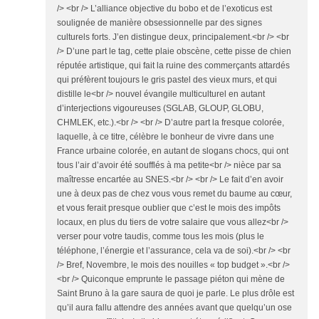
/> <br /> L’alliance objective du bobo et de l’exoticus est
soulignée de manière obsessionnelle par des signes
culturels forts. J’en distingue deux, principalement.<br /> <br
/> D’une part le tag, cette plaie obscène, cette pisse de chien
réputée artistique, qui fait la ruine des commerçants attardés
qui préfèrent toujours le gris pastel des vieux murs, et qui
distille le<br /> nouvel évangile multiculturel en autant
d’interjections vigoureuses (SGLAB, GLOUP, GLOBU,
CHMLEK, etc.).<br /> <br /> D’autre part la fresque colorée,
laquelle, à ce titre, célèbre le bonheur de vivre dans une
France urbaine colorée, en autant de slogans chocs, qui ont
tous l’air d’avoir été soufflés à ma petite<br /> nièce par sa
maîtresse encartée au SNES.<br /> <br /> Le fait d’en avoir
une à deux pas de chez vous vous remet du baume au cœur,
et vous ferait presque oublier que c’est le mois des impôts
locaux, en plus du tiers de votre salaire que vous allez<br />
verser pour votre taudis, comme tous les mois (plus le
téléphone, l’énergie et l’assurance, cela va de soi).<br /> <br
/> Bref, Novembre, le mois des nouilles « top budget ».<br />
<br /> Quiconque emprunte le passage piéton qui mène de
Saint Bruno à la gare saura de quoi je parle. Le plus drôle est
qu’il aura fallu attendre des années avant que quelqu’un ose