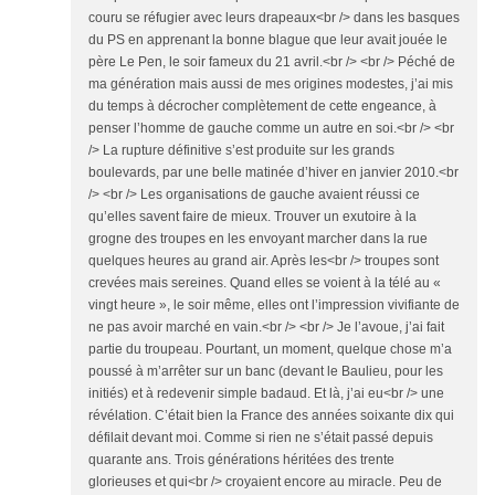
couru se réfugier avec leurs drapeaux<br /> dans les basques
du PS en apprenant la bonne blague que leur avait jouée le
père Le Pen, le soir fameux du 21 avril.<br /> <br /> Péché de
ma génération mais aussi de mes origines modestes, j’ai mis
du temps à décrocher complètement de cette engeance, à
penser l’homme de gauche comme un autre en soi.<br /> <br
/> La rupture définitive s’est produite sur les grands
boulevards, par une belle matinée d’hiver en janvier 2010.<br
/> <br /> Les organisations de gauche avaient réussi ce
qu’elles savent faire de mieux. Trouver un exutoire à la
grogne des troupes en les envoyant marcher dans la rue
quelques heures au grand air. Après les<br /> troupes sont
crevées mais sereines. Quand elles se voient à la télé au «
vingt heure », le soir même, elles ont l’impression vivifiante de
ne pas avoir marché en vain.<br /> <br /> Je l’avoue, j’ai fait
partie du troupeau. Pourtant, un moment, quelque chose m’a
poussé à m’arrêter sur un banc (devant le Baulieu, pour les
initiés) et à redevenir simple badaud. Et là, j’ai eu<br /> une
révélation. C’était bien la France des années soixante dix qui
défilait devant moi. Comme si rien ne s’était passé depuis
quarante ans. Trois générations héritées des trente
glorieuses et qui<br /> croyaient encore au miracle. Peu de