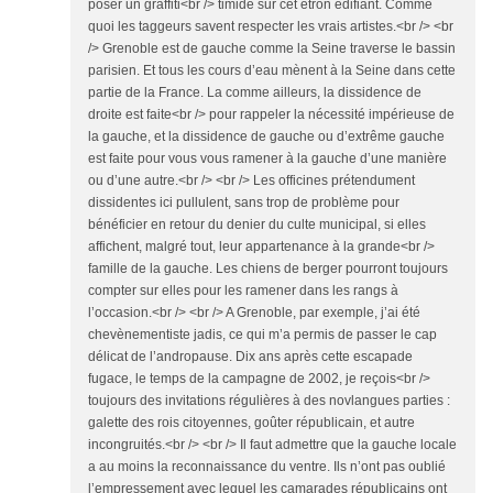
poser un graffiti<br /> timide sur cet étron édifiant. Comme
quoi les taggeurs savent respecter les vrais artistes.<br /> <br
/> Grenoble est de gauche comme la Seine traverse le bassin
parisien. Et tous les cours d’eau mènent à la Seine dans cette
partie de la France. La comme ailleurs, la dissidence de
droite est faite<br /> pour rappeler la nécessité impérieuse de
la gauche, et la dissidence de gauche ou d’extrême gauche
est faite pour vous vous ramener à la gauche d’une manière
ou d’une autre.<br /> <br /> Les officines prétendument
dissidentes ici pullulent, sans trop de problème pour
bénéficier en retour du denier du culte municipal, si elles
affichent, malgré tout, leur appartenance à la grande<br />
famille de la gauche. Les chiens de berger pourront toujours
compter sur elles pour les ramener dans les rangs à
l’occasion.<br /> <br /> A Grenoble, par exemple, j’ai été
chevènementiste jadis, ce qui m’a permis de passer le cap
délicat de l’andropause. Dix ans après cette escapade
fugace, le temps de la campagne de 2002, je reçois<br />
toujours des invitations régulières à des novlangues parties :
galette des rois citoyennes, goûter républicain, et autre
incongruités.<br /> <br /> Il faut admettre que la gauche locale
a au moins la reconnaissance du ventre. Ils n’ont pas oublié
l’empressement avec lequel les camarades républicains ont