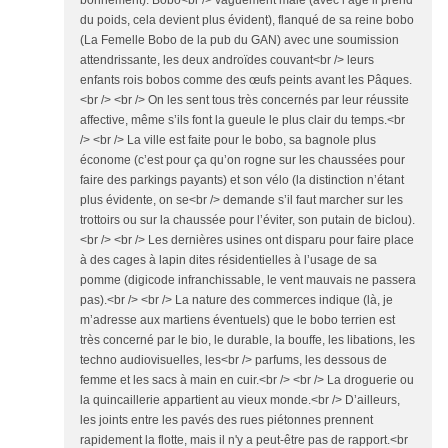
bonnement). Bobo<br /> vaguement mâle (avec l’âge il prend
du poids, cela devient plus évident), flanqué de sa reine bobo
(La Femelle Bobo de la pub du GAN) avec une soumission
attendrissante, les deux androïdes couvant<br /> leurs
enfants rois bobos comme des œufs peints avant les Pâques.
<br /> <br /> On les sent tous très concernés par leur réussite
affective, même s’ils font la gueule le plus clair du temps.<br
/> <br /> La ville est faite pour le bobo, sa bagnole plus
économe (c’est pour ça qu’on rogne sur les chaussées pour
faire des parkings payants) et son vélo (la distinction n’étant
plus évidente, on se<br /> demande s’il faut marcher sur les
trottoirs ou sur la chaussée pour l’éviter, son putain de biclou).
<br /> <br /> Les dernières usines ont disparu pour faire place
à des cages à lapin dites résidentielles à l’usage de sa
pomme (digicode infranchissable, le vent mauvais ne passera
pas).<br /> <br /> La nature des commerces indique (là, je
m’adresse aux martiens éventuels) que le bobo terrien est
très concerné par le bio, le durable, la bouffe, les libations, les
techno audiovisuelles, les<br /> parfums, les dessous de
femme et les sacs à main en cuir.<br /> <br /> La droguerie ou
la quincaillerie appartient au vieux monde.<br /> D’ailleurs,
les joints entre les pavés des rues piétonnes prennent
rapidement la flotte, mais il n'y a peut-être pas de rapport.<br