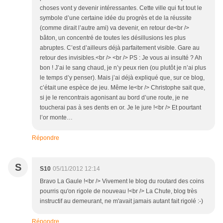
choses vont y devenir intéressantes. Cette ville qui fut tout le
symbole d’une certaine idée du progrès et de la réussite
(comme dirait l’autre ami) va devenir, en retour de<br />
bâton, un concentré de toutes les désillusions les plus
abruptes. C’est d’ailleurs déjà parfaitement visible. Gare au
retour des invisibles.<br /> <br /> PS : Je vous ai insulté ? Ah
bon ! J’ai le sang chaud, je n’y peux rien (ou plutôt je n’ai plus
le temps d’y penser). Mais j’ai déjà expliqué que, sur ce blog,
c’était une espèce de jeu. Même le<br /> Christophe sait que,
si je le rencontrais agonisant au bord d’une route, je ne
toucherai pas à ses dents en or. Je le jure !<br /> Et pourtant
l’or monte…
Répondre
S
S10
05/11/2012 12:14
Bravo La Gaule !<br /> Vivement le blog du routard des coins
pourris qu'on rigole de nouveau !<br /> La Chute, blog très
instructif au demeurant, ne m'avait jamais autant fait rigolé :-)
Répondre