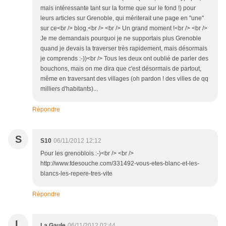
mais intéressante tant sur la forme que sur le fond !) pour
leurs articles sur Grenoble, qui mériterait une page en "une"
sur ce<br /> blog.<br /> <br /> Un grand moment !<br /> <br />
Je me demandais pourquoi je ne supportais plus Grenoble
quand je devais la traverser très rapidement, mais désormais
je comprends :-))<br /> Tous les deux ont oublié de parler des
bouchons, mais on me dira que c'est désormais de partout,
même en traversant des villages (oh pardon ! des villes de qq
milliers d'habitants)...
Répondre
S
S10
06/11/2012 12:12
Pour les grenoblois :-)<br /> <br />
http://www.fdesouche.com/331492-vous-etes-blanc-et-les-
blancs-les-repere-tres-vite
Répondre
L
La Gaule
06/11/2012 02:44