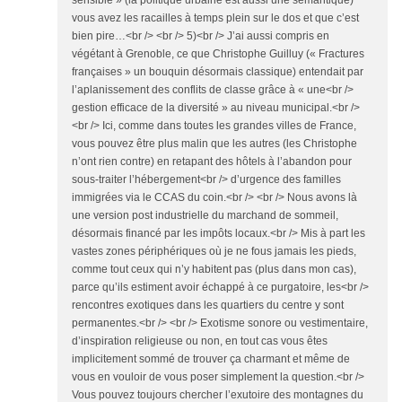
sensible » (la politique urbaine est aussi une sémantique)
vous avez les racailles à temps plein sur le dos et que c’est
bien pire…<br /> <br /> 5)<br /> J’ai aussi compris en
végétant à Grenoble, ce que Christophe Guilluy (« Fractures
françaises » un bouquin désormais classique) entendait par
l’aplanissement des conflits de classe grâce à « une<br />
gestion efficace de la diversité » au niveau municipal.<br />
<br /> Ici, comme dans toutes les grandes villes de France,
vous pouvez être plus malin que les autres (les Christophe
n’ont rien contre) en retapant des hôtels à l’abandon pour
sous-traiter l’hébergement<br /> d’urgence des familles
immigrées via le CCAS du coin.<br /> <br /> Nous avons là
une version post industrielle du marchand de sommeil,
désormais financé par les impôts locaux.<br /> Mis à part les
vastes zones périphériques où je ne fous jamais les pieds,
comme tout ceux qui n’y habitent pas (plus dans mon cas),
parce qu’ils estiment avoir échappé à ce purgatoire, les<br />
rencontres exotiques dans les quartiers du centre y sont
permanentes.<br /> <br /> Exotisme sonore ou vestimentaire,
d’inspiration religieuse ou non, en tout cas vous êtes
implicitement sommé de trouver ça charmant et même de
vous en vouloir de vous poser simplement la question.<br />
Vous pouvez toujours chercher l’exutoire des montagnes du