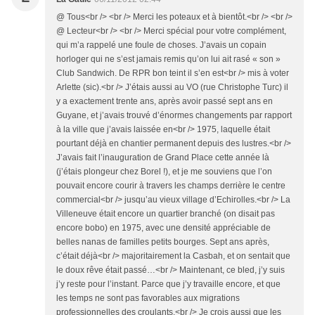
@ Tous<br /> <br /> Merci les poteaux et à bientôt.<br /> <br />
@ Lecteur<br /> <br /> Merci spécial pour votre complément,
qui m’a rappelé une foule de choses. J’avais un copain
horloger qui ne s’est jamais remis qu’on lui ait rasé « son »
Club Sandwich. De RPR bon teint il s’en est<br /> mis à voter
Arlette (sic).<br /> J’étais aussi au VO (rue Christophe Turc) il
y a exactement trente ans, après avoir passé sept ans en
Guyane, et j’avais trouvé d’énormes changements par rapport
à la ville que j’avais laissée en<br /> 1975, laquelle était
pourtant déjà en chantier permanent depuis des lustres.<br />
J’avais fait l’inauguration de Grand Place cette année là
(j’étais plongeur chez Borel !), et je me souviens que l’on
pouvait encore courir à travers les champs derrière le centre
commercial<br /> jusqu’au vieux village d’Echirolles.<br /> La
Villeneuve était encore un quartier branché (on disait pas
encore bobo) en 1975, avec une densité appréciable de
belles nanas de familles petits bourges. Sept ans après,
c’était déjà<br /> majoritairement la Casbah, et on sentait que
le doux rêve était passé…<br /> Maintenant, ce bled, j’y suis
j’y reste pour l’instant. Parce que j’y travaille encore, et que
les temps ne sont pas favorables aux migrations
professionnelles des croulants.<br /> Je crois aussi que les