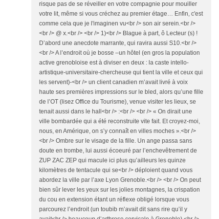
risque pas de se réveiller en votre compagnie pour mouiller
votre lit, même si vous créchez au premier étage… Enfin, c'est
comme cela que je l'imaginen vu<br /> son air serein.<br />
<br /> @ x.<br /> <br /> 1)<br /> Blague à part, ô Lecteur (s) !
D’abord une anecdote marrante, qui ravira aussi S10.<br />
<br /> A l’endroit où je bosse –un hôtel (en gros la population
active grenobloise est à diviser en deux : la caste intello-
artistique-universitaire-chercheuse qui tient la ville et ceux qui
les servent)-<br /> un client canadien m’avait livré à voix
haute ses premières impressions sur le bled, alors qu’une fille
de l’OT (lisez Office du Tourisme), venue visiter les lieux, se
tenait aussi dans le hall<br /> :<br /> <br /> « On dirait une
ville bombardée qui a été reconstruite vite fait. Et croyez-moi,
nous, en Amérique, on s’y connaît en villes moches ».<br />
<br /> Ombre sur le visage de la fille. Un ange passa sans
doute en trombe, lui aussi écoeuré par l’enchevêtrement de
ZUP ZAC ZEP qui macule ici plus qu’ailleurs les quinze
kilomètres de tentacule qui se<br /> déploient quand vous
abordez la ville par l’axe Lyon Grenoble.<br /> <br /> On peut
bien sûr lever les yeux sur les jolies montagnes, la crispation
du cou en extension étant un réflexe obligé lorsque vous
parcourez l’endroit (un toubib m’avait dit sans rire qu’il y