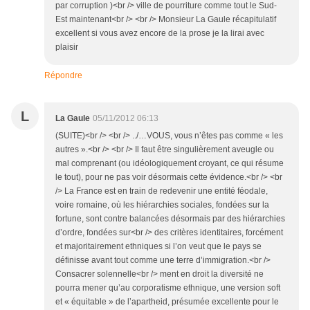
par corruption )<br /> ville de pourriture comme tout le Sud-
Est maintenant<br /> <br /> Monsieur La Gaule récapitulatif
excellent si vous avez encore de la prose je la lirai avec
plaisir
Répondre
L
La Gaule
05/11/2012 06:13
(SUITE)<br /> <br /> ../…VOUS, vous n’êtes pas comme « les
autres ».<br /> <br /> Il faut être singulièrement aveugle ou
mal comprenant (ou idéologiquement croyant, ce qui résume
le tout), pour ne pas voir désormais cette évidence.<br /> <br
/> La France est en train de redevenir une entité féodale,
voire romaine, où les hiérarchies sociales, fondées sur la
fortune, sont contre balancées désormais par des hiérarchies
d’ordre, fondées sur<br /> des critères identitaires, forcément
et majoritairement ethniques si l’on veut que le pays se
définisse avant tout comme une terre d’immigration.<br />
Consacrer solennelle<br /> ment en droit la diversité ne
pourra mener qu’au corporatisme ethnique, une version soft
et « équitable » de l’apartheid, présumée excellente pour le