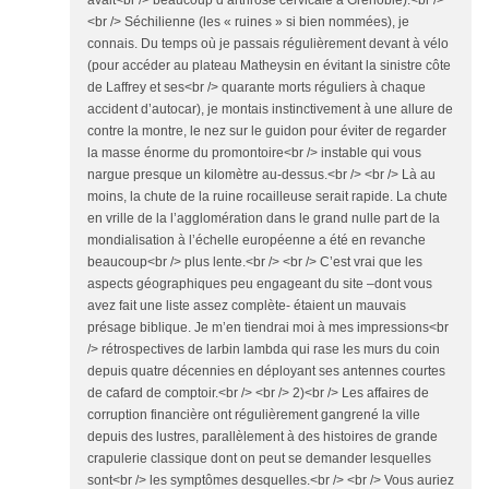
avait<br /> beaucoup d’arthrose cervicale à Grenoble).<br />
<br /> Séchilienne (les « ruines » si bien nommées), je
connais. Du temps où je passais régulièrement devant à vélo
(pour accéder au plateau Matheysin en évitant la sinistre côte
de Laffrey et ses<br /> quarante morts réguliers à chaque
accident d’autocar), je montais instinctivement à une allure de
contre la montre, le nez sur le guidon pour éviter de regarder
la masse énorme du promontoire<br /> instable qui vous
nargue presque un kilomètre au-dessus.<br /> <br /> Là au
moins, la chute de la ruine rocailleuse serait rapide. La chute
en vrille de la l’agglomération dans le grand nulle part de la
mondialisation à l’échelle européenne a été en revanche
beaucoup<br /> plus lente.<br /> <br /> C’est vrai que les
aspects géographiques peu engageant du site –dont vous
avez fait une liste assez complète- étaient un mauvais
présage biblique. Je m’en tiendrai moi à mes impressions<br
/> rétrospectives de larbin lambda qui rase les murs du coin
depuis quatre décennies en déployant ses antennes courtes
de cafard de comptoir.<br /> <br /> 2)<br /> Les affaires de
corruption financière ont régulièrement gangrené la ville
depuis des lustres, parallèlement à des histoires de grande
crapulerie classique dont on peut se demander lesquelles
sont<br /> les symptômes desquelles.<br /> <br /> Vous auriez