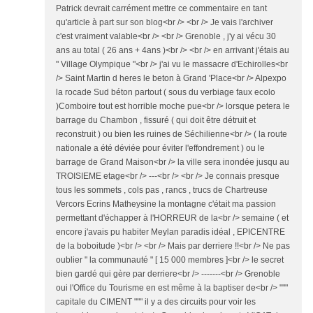
Patrick devrait carrément mettre ce commentaire en tant
qu'article à part sur son blog<br /> <br /> Je vais l'archiver
c'est vraiment valable<br /> <br /> Grenoble , j'y ai vécu 30
ans au total ( 26 ans + 4ans )<br /> <br /> en arrivant j'étais au
" Village Olympique "<br /> j'ai vu le massacre d'Echirolles<br
/> Saint Martin d heres le beton à Grand 'Place<br /> Alpexpo
la rocade Sud béton partout ( sous du verbiage faux ecolo
)Comboire tout est horrible moche pue<br /> lorsque petera le
barrage du Chambon , fissuré ( qui doit être détruit et
reconstruit ) ou bien les ruines de Séchilienne<br /> ( la route
nationale a été déviée pour éviter l'effondrement ) ou le
barrage de Grand Maison<br /> la ville sera inondée jusqu au
TROISIEME etage<br /> ---<br /> <br /> Je connais presque
tous les sommets , cols pas , rancs , trucs de Chartreuse
Vercors Ecrins Matheysine la montagne c'était ma passion
permettant d'échapper à l'HORREUR de la<br /> semaine ( et
encore j'avais pu habiter Meylan paradis idéal , EPICENTRE
de la boboitude )<br /> <br /> Mais par derriere !!<br /> Ne pas
oublier " la communauté " [ 15 000 membres ]<br /> le secret
bien gardé qui gère par derriere<br /> -------<br /> Grenoble
oui l'Office du Tourisme en est même à la baptiser de<br /> """
capitale du CIMENT """ il y a des circuits pour voir les