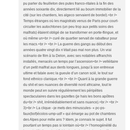
pu parler du feuilleton des putes franco-ritales à la fin des
années soixante dix, directement lié au boum immobilier de la
cité (sur les chantiers, les algeco servaient de bordel).<br />
Temps étranges où les magistrats venus de Paris pour court-
circuiter les autochtones (un peu trop aux petits soins des
malfrats) étaient obligé de se transformer en porte-flingue, et
où même un<br /> curé de quartier servait de rabatteur pour
les macs.<br /> <br /> La guerre des gangs au début des
années quatre vingt dix n’était pas mal non plus. Un vrai
scénario de film à la Delon, avec ses notables affranchis
installés, menacés un temps par l’ascension<br /> velléitaire
d’un petit malfrat aux dents longues, jusqu’à son entrevue
ultime et fatale avec la gueule d’un canon scié, le tout sur
fond ethnico clanique.<br /> <br /> Quant à la grande guerre
du shit et ses nuances de diversité nord africaine, tout le
monde peut en suivre régulièrement les péripéties
spectaculaires dans les gazettes (je hais les bons apôtres
du<br /> shit, irrémédiablement et sans nuance).<br /> <br />
3)<br /> La clique –je mets des minuscules- « pc-ps-
faux(bof)écolos-ump-udf » qui émarge au pot de chambres
des Alpes pour mille ans ? Idem, je connais le sujet. Il fut
pourtant un temps pas si lointain où<br /> l’homogénéité du