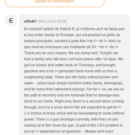
Ajouter un commentaire
E
eiffel67
08/11/2012 09:08
En relisant l'article de Patrick R, je m'étonne qu'il ne fasse pas
le lien entre Sandy et l'Energie, qui est pourtant sa grille de
lecture principale, souvent à juste titre !<br /> <br /> Voici ce
que vient de m'envoyer une habitante de NY :<br /> <br />
Thank you for your inquiry. We are doing well. Tonight, we
host a family who still does not have power after 10 days. We
got our power and water back on Thursday, and brought
gasoline and a<br /> generator back home with us from a
neighboring state. There are still many without power and
water -- some have simply lost their entire home, belongings,
and for many their retirement savings. For<br /> us, we are on
the path to recovery and are fortunate that no damage was
done to our home. Right now, there is a second storm coming
through, but it is a snow storm! We are expected to get<br />
1-2-inches of snow, which will be devastating to some without
power. There is a gas shortage currently, with lines of cars
waiting up to two hours for gas. (A part of the US's problem is
our<br /> dependence on gasoline -- Maybe we'll learn