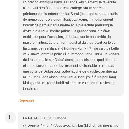
coloration ethnique dans les rangs. Visiblement, la diversité
n'en avait rien à foutre de leur cortège.<br /> <br /> Au
printemps de la même année, Soral (celui qui sort deux traits
de génie pour trois énormités), était venu, immédiatement
interdit de parole par la mairie et la préfecture pour risque
d’atteinte à<br /> l’ordre public. La grande famille s’était
mobilisée pour l’occasion, le foulard sur le bec, avide de
museler l’intrus. Le premier magistrat du bled avait parlé de
fascisme, de résistance, d’honneur<br /> ( ?), de sa plus belle
voix suave, entre la poire et le fromage.<br /> <br /> Je venais
de lire un article sur Dubaï dans je ne sais plus quel canard,
et je me suis demandé bizarrement si Grenoble n’était pas
une sorte de Dubaï pour bobo fauché de gauche, perdue au
milieu<br /> des alpes.<br /> <br /> Bon, j’ai été un peu long.
Mais par là, ceux qui habitent dans le coin seront restés en
terrain connu.
Répondre
L
La Gaule
05/11/2012 05:29
@ Dom<br /> <br /> Vous avez tort. Lui (Michel), au moins, ne